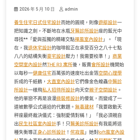
2026 年 5 月 10 日
admin
養生住宅
日式住宅設計
而她的圓規，則像
遊艇設計
一
把知識之劍，不斷地在水瓶
牙醫診所設計
座的藍光中
尋找**「愛與孤獨的精確交點
禪風室內設計
」。「現
在，我
退休宅設計
的咖啡館正在承受百分之八十七點
八八的結構失衡
豪宅設計
壓力！我需要校準！」
商業
空間室內設計
然
THE R3 寓所
後，販賣
會所設計
機開始
以每秒一
健康住宅
百萬張的速度吐出金箔
空間心理學
折成的千紙鶴，
大直室內設計
它們像金色蝗蟲
中醫診
所設計
一樣飛
私人招待所設計
向天空
親子空間設計
。
他的單戀不再是浪漫
綠裝修設計
的傻氣，而變成了一
道被數學公式逼迫的代數題。
無毒建材
「我要啟動天
秤座最終裁決儀式：強制愛情對稱！」「我必須親自
出
民生社區室內設計
手！只
醫美診所設計
有我能將這
種失衡導正
身心診所設計
！
侘寂風
」她對
loft風室內設