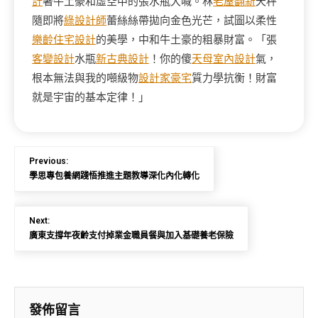
計
著牛土豪和虛空中的張水瓶大喊。林
老屋翻新
天秤
隨即將
綠設計師
蕾絲絲帶拋向金色光芒，試圖以柔性
樂齡住宅設計
的美學，中和牛土豪的粗暴財富。「張
客變設計
水瓶
新古典設計
！你的傻
天母室內設計
氣，
根本無法與我的噸級物
設計家豪宅
質力學抗衡！財富
就是宇宙的基本定律！」
Previous:
學思專包養網踐悟推進主題教導深化內化轉化
Next:
廣東支撐年夜齡支付掉業金職員餐與加入基礎養老保險
發佈留言