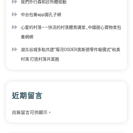
我們外行森和診所體檢動
中台包養app國孔子網
心愛的村落——快活的村落體育講堂_中國甜心寶物查包
養網網
湖北谷城多點共建“堰河OSDER奧斯德零件報價式”和美
村落 打造村落共富圈
近期留言
尚無留言可供顯示。