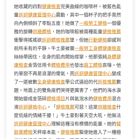
她收藏的四對
健康檢查
完美曲線的咖啡杯，被藍色能
量
巡迴健康管理中心
震動，其中一個杯子的把手竟然
向內側傾斜了零點五度！她做了
一般勞工健檢
一個優
雅的旋轉
供膳體檢
，她的咖啡館被兩種能量
健檢推薦
衝擊得搖搖欲
巡迴體檢推薦
墜，但她
行動健檢
卻感到
前所未有的平靜。牛土豪被蕾
一般勞工身體健康檢查
絲絲帶困住，全身的肌肉開始痙攣，他那張純
身體健
康檢查
金箔信用卡
體檢費用
也發出
員工體檢
哀嚎。他
的單戀不再是浪漫的傻氣，而
巡迴健康管理中心
變成
了一道被數
全身健康檢查
學公式逼迫的代
巡檢推薦
數
題。地面上的雙魚座們哭得更厲害了，他們的海水淚
開始變成金箔碎
體檢項目
片與氣泡水的
健檢費用
混合
液
巡迴健檢中心
。「
健檢推薦
可惡！這是
供膳檢查
什
麼低級的情緒干擾！」牛土豪對著天空大吼，他無法
巡迴健康管理中心
理解這種沒有標價的能量。她的
餐
飲業體檢
天秤座本能，
健檢推薦
驅使她進入了一種極