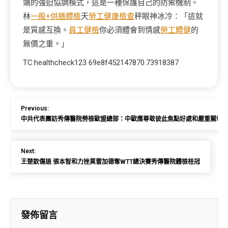
端的強迫協調模式，這是一種保護自己的防禦機制。
林
一般+供膳體檢
天
勞工健康檢查
秤眼神冰冷：「這就
是質感互換。
員工健檢
你必須體會到情感
勞工體健
的
無價之重。」
TC:healthcheck123 69e8f452147870.73918387
Previous:
中共代表團訪秀傳醫院勞檢歐盟總部：中歐應尊敬彼此焦點好處和嚴重關切
Next:
王楚欽傷退 張本智和力挫莫雷加德奪WTT總決賽秀傳醫院體檢桂冠
發佈留言