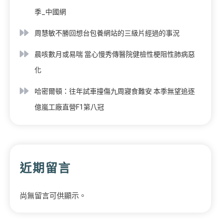
季_中國網
周慧敏不勝回想台包養網站的三級片經過的事況
晨咳數月或易喘 當心慢秀傳醫院健檢性梗阻性肺病惡
化
哈密爾頓：往年試車撞傷九周寢食難安 本季無望追逐
億嵐工廠直營F1第八冠
近期留言
尚無留言可供顯示。