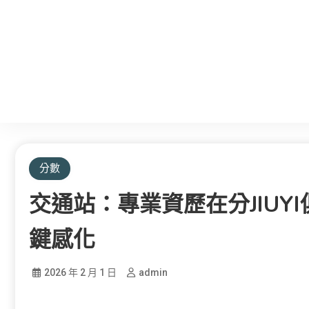
分數
交通站：專業資歷在分JIUY
鍵感化
2026 年 2 月 1 日
admin