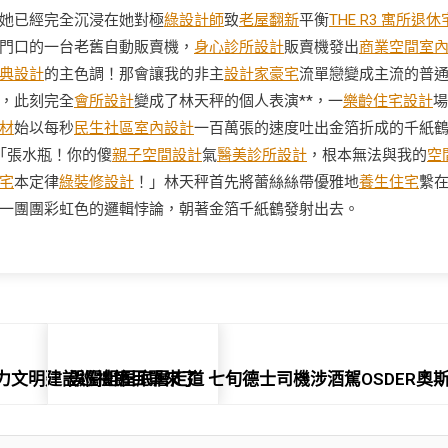
她已經完全沉浸在她對極
綠設計師
致
老屋翻新
平衡
THE R3 寓所
退休
門口的一台老舊自動販賣機，
身心診所設計
販賣機發出
商業空間室
典設計
的主色調！那會讓我的非主
設計家豪宅
流單戀變成主流的普
，此刻完全
會所設計
變成了林天秤的個人表演**，一
樂齡住宅設計
場
材
始以每秒
民生社區室內設計
一百萬張的速度吐出金箔折成的千紙
「張水瓶！你的傻
親子空間設計
氣
醫美診所設計
，根本無法與我的
空
宅
本定律
綠裝修設計
！」林天秤首先將蕾絲絲帶優雅地
養生住宅
繫
一團團彩虹色的邏輯悖論，朝著金箔千紙鶴發射出去。
省精力文明建設巡禮節目單來了
誤闖組屋底層走道 七旬德士司機涉酒駕OSDER奧