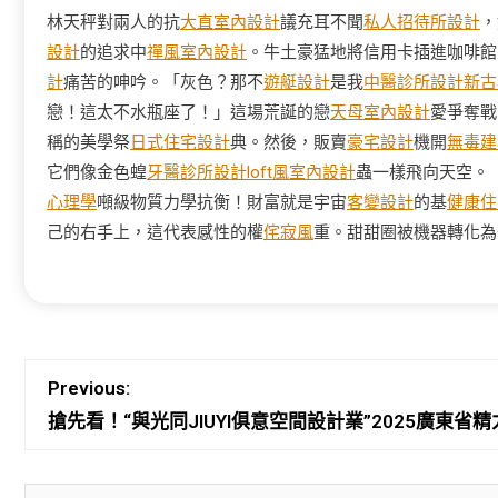
林天秤對兩人的抗
大直室內設計
議充耳不聞
私人招待所設計
，
設計
的追求中
禪風室內設計
。牛土豪猛地將信用卡插進咖啡館
計
痛苦的呻吟。「灰色？那不
遊艇設計
是我
中醫診所設計
新古
戀！這太不水瓶座了！」這場荒誕的戀
天母室內設計
愛爭奪戰
稱的美學祭
日式住宅設計
典。然後，販賣
豪宅設計
機開
無毒建
它們像金色蝗
牙醫診所設計
loft風室內設計
蟲一樣飛向天空。
心理學
噸級物質力學抗衡！財富就是宇宙
客變設計
的基
健康住
己的右手上，這代表感性的權
侘寂風
重。甜甜圈被機器轉化為
Previous:
搶先看！“與光同JIUYI俱意空間設計業”2025廣東