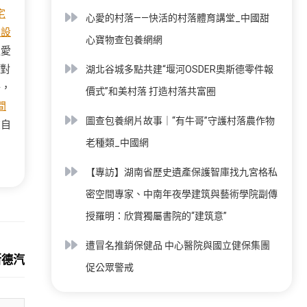
宅
心愛的村落——快活的村落體育講堂_中國甜
內設
心寶物查包養網網
通愛
對
湖北谷城多點共建“堰河OSDER奧斯德零件報
鶴，
價式”和美村落 打造村落共富圈
間
圖查包養網片故事｜“有牛哥”守護村落農作物
在自
老種類_中國網
【專訪】湖南省歷史遺產保護智庫找九宮格私
密空間專家、中南年夜學建筑與藝術學院副傳
授羅明：欣賞獨屬書院的“建筑意”
Next:
遭冒名推銷保健品 中心醫院與國立健保集團
斯德汽車零件被捕
促公眾警戒