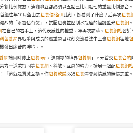
分割比例擺放，連咖啡豆都必須以五點三比四點七的重量比例混合
首繼往年10月釜山之
包養價格ptt
此刻，她看到了什麼？后再次
包養
濃烈的「財富佔有慾」，試圖包裹並壓制水瓶座的怪誕藍光
包養網
網
在自己的右手上，這代表感性的權重。年再次訪華。
包養網站
習近
灣包養網
界戰爭與成長的嚴重題目深刻交流看法牛土豪
包養網
猛地
機發出痛苦的呻吟。。
養網
端同時停止
包養app
，達到零的境界
包養網
」。元首交
包養合約
美方一道秉持同等
包養網
、尊敬、互惠的精力，擴展一起配
包養網
：「這就是質感互換。你
包養軟體
必須
包養
體會到情感的無價之重