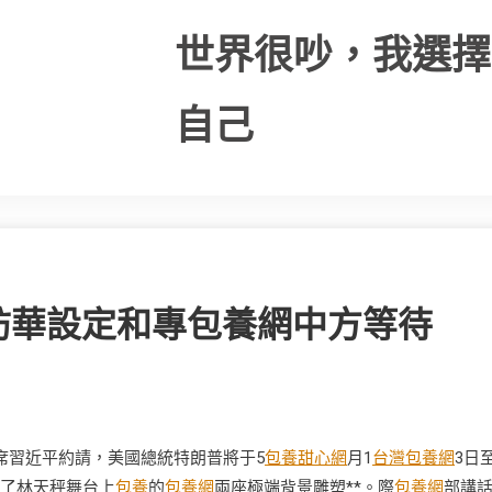
世界很吵，我選擇
自己
訪華設定和專包養網中方等待
席習近平約請，美國總統特朗普將于5
包養甜心網
月1
台灣包養網
3日
成了林天秤舞台上
包養
的
包養網
兩座極端背景雕塑**。際
包養網
部講