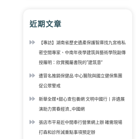
近期文章
【專訪】湖南省歷史遺產保護智庫找九宮格私
密空間專家、中南年夜學建筑與藝術學院副傳
授羅明：欣賞獨屬書院的“建筑意”
遭冒名推銷保健品 中心醫院與國立健保集團
促公眾警戒
新華全媒+甜心查包養網·文明中國行丨非遺展
演助力賞春經濟_中國網
張店市平易近中間奉行營業網上辦 確需現場
打森和診所減重點事項預定辦