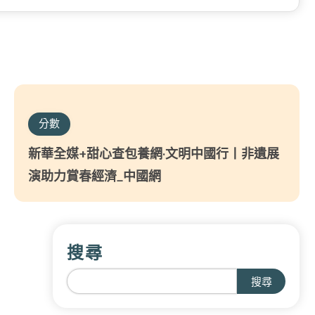
分數
新華全媒+甜心查包養網·文明中國行丨非遺展
演助力賞春經濟_中國網
搜尋
搜尋