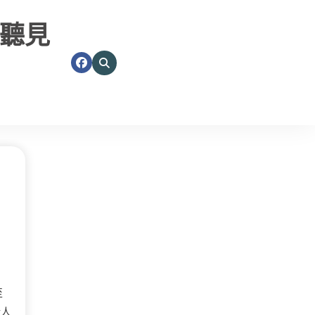
聽見
至
話人