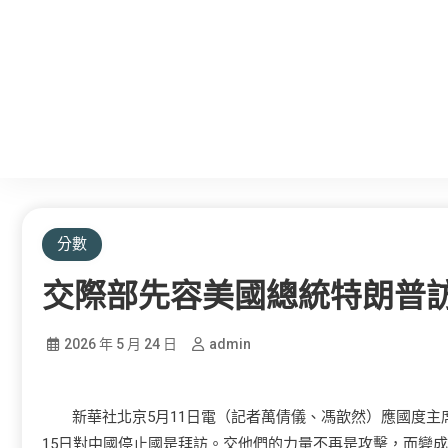
分數
交際部先容美國總統特朗普
2026 年 5 月 24 日
admin
新華社北京5月11日電（記者萬倩儀、馮歆然）應國度主
15日對中國停止國是拜訪。交他們的力量不再是攻擊，而變