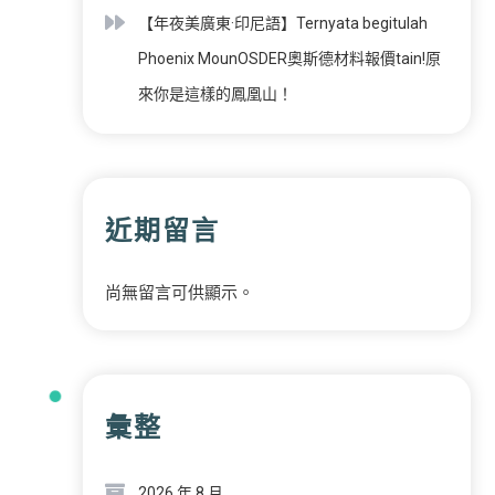
【年夜美廣東·印尼語】Ternyata begitulah
Phoenix MounOSDER奧斯德材料報價tain!原
來你是這樣的鳳凰山！
近期留言
尚無留言可供顯示。
彙整
2026 年 8 月