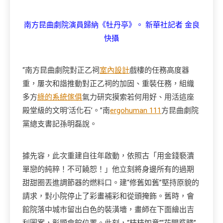
南方昆曲劇院演員歸納《牡丹亭》。 新華社記者 金良
快攝
“南方昆曲劇院對正乙祠
室內設計
戲樓的任務高度器
重，屢次和諧推動對正乙祠的加固、重裝任務，組織
多方
綠的系統傢俱
氣力研究摸索若何用好、用活這座
殿堂級的文明‘活化石’。”南
ergohuman 111
方昆曲劇院
黨總支書記孫明磊說。
據先容，此次重建自往年啟動，依照古「用金錢褻瀆
單戀的純粹！不可饒恕！」他立刻將身邊所有的過期
甜甜圈丟進調節器的燃料口。建“修舊如舊”堅持原貌的
請求，對小院停止了彩畫補彩和從頭掩飾。舊時，會
館院落中城市留出白色的裝潢墻，畫師在下面繪出吉