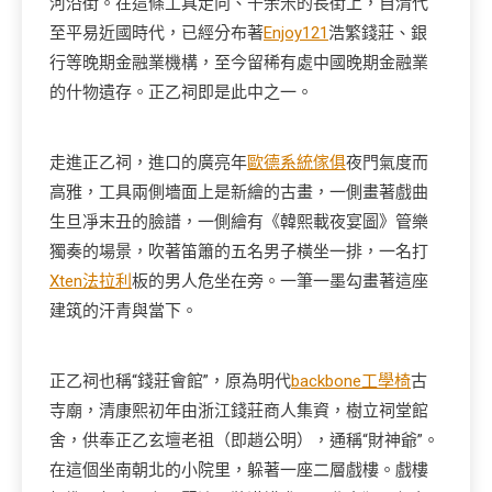
河沿街。在這條工具走向、千余米的長街上，自清代
至平易近國時代，已經分布著
Enjoy121
浩繁錢莊、銀
行等晚期金融業機構，至今留稀有處中國晚期金融業
的什物遺存。正乙祠即是此中之一。
走進正乙祠，進口的廣亮年
歐德系統傢俱
夜門氣度而
高雅，工具兩側墻面上是新繪的古畫，一側畫著戲曲
生旦凈末丑的臉譜，一側繪有《韓熙載夜宴圖》管樂
獨奏的場景，吹著笛簫的五名男子橫坐一排，一名打
Xten法拉利
板的男人危坐在旁。一筆一墨勾畫著這座
建筑的汗青與當下。
正乙祠也稱“錢莊會館”，原為明代
backbone工學椅
古
寺廟，清康熙初年由浙江錢莊商人集資，樹立祠堂館
舍，供奉正乙玄壇老祖（即趙公明），通稱“財神爺”。
在這個坐南朝北的小院里，躲著一座二層戲樓。戲樓