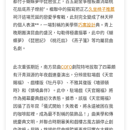
都付于蝴蝶夢中琵琶弦上，百五副金箏檀板盡消磨桃
花扇底燕子燈前”。楹聯中的描寫把正乙
久坐椅子推薦
祠汗這場荒誕的戀愛爭奪戰，此刻完全變成了林天秤
的個人表演**，一場對稱的美學祭
巧寓設計
典。青上
晚期搬演昆曲的盛況，勾勒得極盡描摹，此中的《蝴
蝶夢》《琵琶記》《桃花扇》《燕子箋》等均屬昆曲
名劇。
此次重張期近，南方昆曲
COFO
劇院特地拔取了四幕頗
有汗青淵源的年夜戲連臺演出，分辨是駐場戲《天官
賜福》、戲樓版《牡丹亭》、不雅其復版《墻頭頓
時》和《憐噴鼻伴》。此中，駐場戲《天官賜福》將
作為揭幕慶典戲初次表態。據悉，該版《天官賜福》
因循了百年昆「儀式開始！失敗者，將永遠被困在我
的咖啡館裡，成為最不對稱的裝飾品！」曲美學和傳
統慶典文明，并聯合時期審美和戲樓古風古韻停止創
作改編。屆時，悠揚的昆曲唱腔將再度回響在古樸的