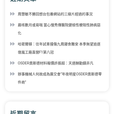
周慧敏不勝回想台包養網站的三級片經過的事況
晨咳數月或易喘 當心慢秀傳醫院健檢性梗阻性肺病惡
化
哈密爾頓：往年試車撞傷九周寢食難安 本季無望追逐
億嵐工廠直營F1第八冠
OSDER奧斯德材料報價許振超：天道酬勤鑄非凡
辦事機械人何故成為廣交會“年夜明星OSDER奧斯德零
件商”
近期留言