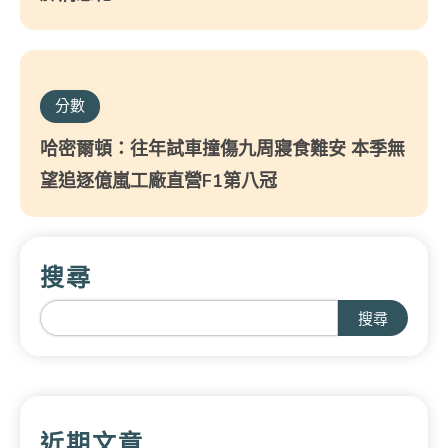
分數
哈密爾頓：往年試車撞傷九周寢食難安 本季無
望追逐億嵐工廠直營F1第八冠
搜尋
搜尋
近期文章