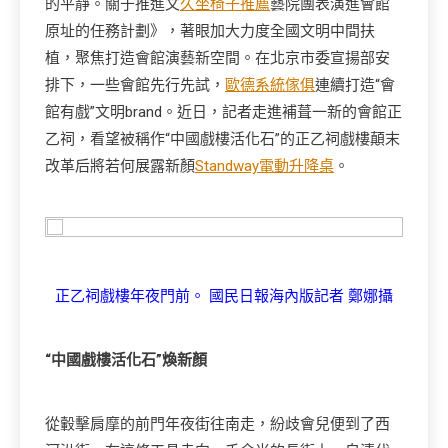
的平靜。關于推進文
久坐椅子推薦
藝院團表演進會館
原址的任務計劃》，著眼加大力度全國文明中間扶
植，聚焦打造會館演藝新空間。在北京市委宣揚部安
排下，一些會館先行先試，
歐德系統傢俱
連續打造“會
館有戲”文明brand。近日，記者走進補葺一新的會館正
乙祠，看望被稱作“中國戲樓活化石”的正乙祠戲樓顛末
改革后將若何展露新顏
Standway電動升降桌
。
正乙祠戲樓年夜門前。 國民日報海內版記者 鄭娜攝
“中國戲樓活化石”煥新顏
從轂擊肩摩的前門年夜街往南走，紛歧會兒便到了西