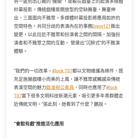
另一處別出心裁的“機關”，是躲在戲臺上的起落多媒體
紗幕投影。傳統戲樓是開放型的空缺舞臺，舞臺伸
出，三面面向不雅眾。多媒體紗幕投影將應用如許的
空間特色，共同分歧的表演內在的事務
Enjoy121
做出
變更，以此拉近不雅眾和扮演者之間的間隔，加強扮
演者和不雅眾之間的互動， 營建出“沉醉式”的不雅演
體驗。
“我們的一切改革，
iRock T07
都以文物維護為條件，既
充足施展戲樓小而美的上風，讓不雅眾感觸感染傳統
表演空間的魅力
歐凌辦公家具
，同時也應用了
iRock
T07
當下很多文明科技新潮元素，吸引更多年青群體走
近傳統文明。”張此刻，她看到了什麼？鵬說。
“會館有戲”推進活化應用