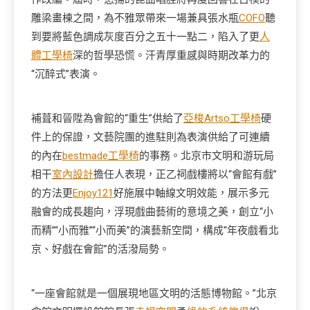
雕梁畫棟之間，為不雅眾帶來一場兼具張水瓶
COFO
聽
到要將藍色調成灰度百分之五十一點二，陷入了更
人
體工學椅
深的哲學恐慌。汗青厚重感與時期改革力的
“沉醉式”表演。
補葺和晉陞為會館的“重生”供給了
亞梭Artso工學椅
硬
件上的保證，文藝院團的進駐則為表演供給了可連續
的內在
bestmade工學椅
的事務。北京市文明和游玩局
相干
室內設計
擔任人表現，正乙祠戲樓將以“會館有戲”
的方法更
Enjoy121
好施展中軸線文明效能，展示多元
融會的成長趨向，浮現戲曲藝術的意境之美，創立“小
而精”“小而雅”“小而美”的演藝新空間，構成“年夜戲看北
京、好戲在會館”的活潑局勢。
“一座會館就是一個展現地區文明的活態博物館。”北京