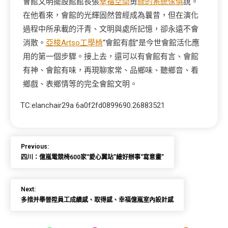
會館文明擺設館館長張
幸福空間
勇
綠的系統傢俱
說。
在他看來，會館的光輝固然曾經成為曩昔，但在演化
過程中所承載的汗青、文明與處所記憶，卻永遠不會
消散。
亞梭Artso工學椅
“會館有戲”是今世會館活化應
用的第一個步驟。接上去，還可以有會館有言、會館
有神、會館有味，再現聊家常、品鄉味、聽鄉音、看
鄉戲、表鄉情等的完全會館文明。
TC:elanchair29a 6a0f2fd0899690.26883521
Previous:
四川：億嵐電競椅600家“愛心翼站”繪好辦事“寫意畫”
Next:
多措并舉晉陞員工成績感、取得感、幸福億嵐室內設計感