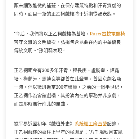
顛末細致進微的補葺，在保存建筑特點和汗青質感的
同時，面目一新的正乙祠戲樓將于近期從頭表態。
“今后，我們將以正乙祠戲樓為基地，
Razer雷蛇電競椅
苦守文雅的文明檔次，弘揚包含昆曲在內的中華優良
傳統文明。”孫明磊表現。
正乙祠距今有300多年汗青，程長庚、盧勝奎、譚鑫
培、梅蘭芳、馬連良等都曾在此登臺，曾因京劇名噪
一時。但以徽班進京200年盤算，之前的一個半世紀，
正乙祠作為會館戲樓，其扮演內在的事務并非京劇，
而是那時風行南北的昆曲。
據平易近國初年《戲班外史》
系統櫃工廠直營
記錄，
正乙祠戲樓的臺柱上早年的楹聯是：“八千場秋月東風