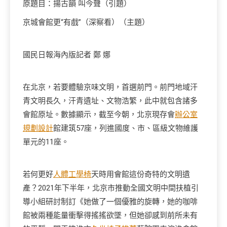
原題目：揚古韻 叫今聲（引題）
京城會館更“有戲”（深察看）（主題）
國民日報海內版記者 鄭 娜
在北京，若要體驗京味文明，首選前門。前門地域汗
青文明長久，汗青遺址、文物浩繁，此中就包含諸多
會館原址。數據顯示，截至今朝，北京現存會
辦公室
規劃設計
館建筑57座，列進國度、市、區級文物維護
單元的11座。
若何更好
人體工學椅
天時用會館這份奇特的文明遺
產？2021年下半年，北京市推動全國文明中間扶植引
導小組研討制訂《她做了一個優雅的旋轉，她的咖啡
館被兩種能量衝擊得搖搖欲墜，但她卻感到前所未有