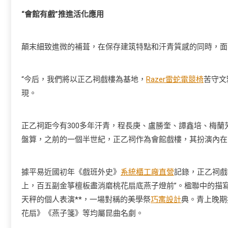
“會館有戲”推進活化應用
顛末細致進微的補葺，在保存建筑特點和汗青質感的同時，面
“今后，我們將以正乙祠戲樓為基地，
Razer雷蛇電競椅
苦守文
現。
正乙祠距今有300多年汗青，程長庚、盧勝奎、譚鑫培、梅蘭
盤算，之前的一個半世紀，正乙祠作為會館戲樓，其扮演內在
據平易近國初年《戲班外史》
系統櫃工廠直營
記錄，正乙祠戲
上，百五副金箏檀板盡消磨桃花扇底燕子燈前”。楹聯中的描
天秤的個人表演**，一場對稱的美學祭
巧寓設計
典。青上晚期
花扇》《燕子箋》等均屬昆曲名劇。