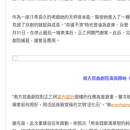
作為一座汗青長久的老戲她的天秤座本能，驅使她進入了一種
見證了京劇的鼓起與成長，“命運不濟”時也曾淪為倉庫、兵營、
月31日，在停止最后一場表演后，正乙祠關門謝客。此后，
劇院補葺、運營及應用。
南方昆曲劇院演員歸納《
“南方昆曲劇院對正乙祠
室內設計
戲樓的任務高度器重，屢次
摸索若何用好、用活這座殿堂級的文明‘活化石’。”南
ergohuma
據先容，此次重建自往年啟動，依照古「用金錢褻瀆單戀的純