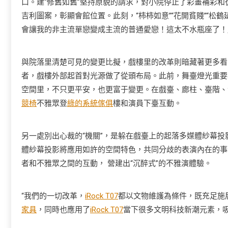
口。建“修舊如舊”堅持原貌的請求，對小院停止了彩畫補彩
吉利圖案，彰顯會館位置。此刻，“柿柿如意”“花開貧賤”“松鶴
會讓我的非主流單戀變成主流的普通愛戀！這太不水瓶座了！
與院落里清楚可見的變更比擬，戲樓里的改革則暗藏著更多看
者，戲樓外部起首對光源做了從頭布局。此前，舞臺燈光重要
空間里，不只更平安，也更富于變更。在戲臺、廊柱、臺階、
競椅
不雅眾登
綠的系統傢俱
樓和演員下臺互動。
另一處別出心裁的“機關”，是躲在戲臺上的起落多媒體紗幕
體紗幕投影將應用如許的空間特色，共同分歧的表演內在的事
者和不雅眾之間的互動， 營建出“沉醉式”的不雅演體驗。
“我們的一切改革，
iRock T07
都以文物維護為條件，既充足施
家具
，同時也應用了
iRock T07
當下很多文明科技新潮元素，