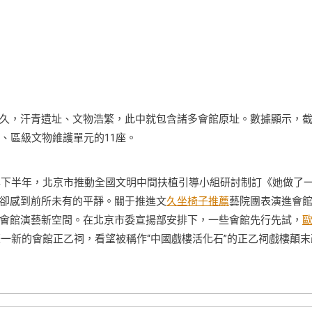
久，汗青遺址、文物浩繁，此中就包含諸多會館原址。數據顯示，
市、區級文物維護單元的11座。
1年下半年，北京市推動全國文明中間扶植引導小組研討制訂《她做了
卻感到前所未有的平靜。關于推進文
久坐椅子推薦
藝院團表演進會
會館演藝新空間。在北京市委宣揚部安排下，一些會館先行先試，
補葺一新的會館正乙祠，看望被稱作“中國戲樓活化石”的正乙祠戲樓顛末