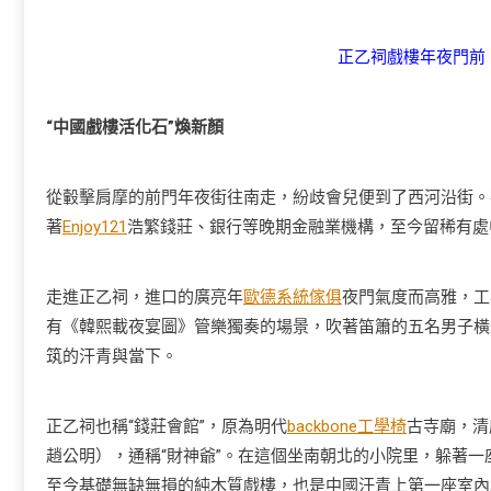
正乙祠戲樓年夜門前
“中國戲樓活化石”煥新顏
從轂擊肩摩的前門年夜街往南走，紛歧會兒便到了西河沿街。
著
Enjoy121
浩繁錢莊、銀行等晚期金融業機構，至今留稀有處
走進正乙祠，進口的廣亮年
歐德系統傢俱
夜門氣度而高雅，工
有《韓熙載夜宴圖》管樂獨奏的場景，吹著笛簫的五名男子橫
筑的汗青與當下。
正乙祠也稱“錢莊會館”，原為明代
backbone工學椅
古寺廟，清
趙公明），通稱“財神爺”。在這個坐南朝北的小院里，躲著
至今基礎無缺無損的純木質戲樓，也是中國汗青上第一座室內