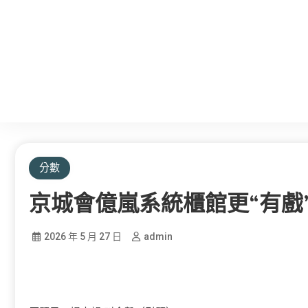
分數
京城會億嵐系統櫃館更“有戲
2026 年 5 月 27 日
admin