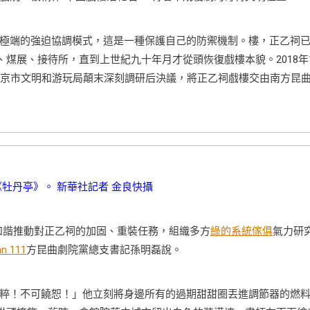
極端的強迫協調模式，這是一種保護自己的防禦機制。樓，正乙祠
煤展、接待所，直到上世紀九十年月才從頭恢復戲樓本貌。2018年1
北京市文明和游玩局顛末深刻調研后決議，將正乙祠戲樓交由南方昆
牡丹亭》。 新華社記者 金良快攝
和諧推動對正乙祠的加固、重裝任務，組織多方
綠的系統傢俱
氣力研
n 111
方昆曲劇院黨總支書記孫明磊說。
粹！不可饒恕！」他立刻將身邊所有的過期甜甜圈丟進調節器的燃