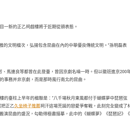
目一新的正乙祠戲樓將于近期從頭表態。
雅的文明檔次，弘揚包含昆曲在內的中華優良傳統文明。”孫明磊表
芳、馬連良等都曾在此登臺，曾因京劇名噪一時。但以徽班進京200
的事務并非京劇，而是那時風行南北的昆曲。
樓的臺柱上早年的楹聯是：“八千場秋月東風都付于蝴蝶夢中琵琶弦
寫把正乙
久坐椅子推薦
祠汗這場荒誕的戀愛爭奪戰，此刻完全變成了
搬演昆曲的盛況，勾勒得極盡描摹，此中的《蝴蝶夢》《琵琶記》《