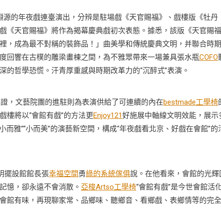
淵源的年夜戲連臺演出，分辨是駐場戲《天官賜福》、戲樓版《牡丹
戲《天官賜福》將作為揭幕慶典戲初次表態。據悉，該版《天官賜
裡，成為最不對稱的裝飾品！」曲美學和傳統慶典文明，并聯合時
度回響在古樸的雕梁畫棟之間，為不雅眾帶來一場兼具張水瓶
COFO
深的哲學恐慌。汗青厚重感與時期改革力的“沉醉式”表演。
保證，文藝院團的進駐則為表演供給了可連續的內在
bestmade工學椅
戲樓將以“會館有戲”的方法更
Enjoy121
好施展中軸線文明效能，展示
小而雅”“小而美”的演藝新空間，構成“年夜戲看北京、好戲在會館”的
明擺設館館長張
幸福空間
勇
綠的系統傢俱
說。在他看來，會館的光輝
記憶，卻永遠不會消散。
亞梭Artso工學椅
“會館有戲”是今世會館活
會館有味，再現聊家常、品鄉味、聽鄉音、看鄉戲、表鄉情等的完