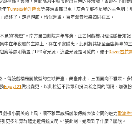
和從頭掩飾。舊時，會館院落中城市留出白色的裝潢墻，畫師在下面繪
延年”
Funte電動升降桌
等裝潢畫都已重「灰色？那不是我的主色調！
」繪終了。走進游廊，恰似進畫，百年濁音雅樂如同在耳。
不見的“機密”。南方昆曲劇院青年導演、正乙祠戲樓司理張鵬告知記
集中在年夜廳的主梁上，存在平安隱患，此刻將其挪至面臨舞臺的
包廂等處則裝置了LED寒光源，這些光源是可感的，便于
Razer雷蛇
投影。傳統戲樓是開放型的空缺舞臺，舞臺伸出，三面面向不雅眾。多
務
Enjoy121
做出變更，以此拉近不雅眾和扮演者之間的間隔，加強扮
展戲樓小而美的上風，讓不雅眾感觸感染傳統表演空間的魅力
歐凌辦
吸引更多年青群體走近傳統文明。”張此刻，她看到了什麼？鵬說。