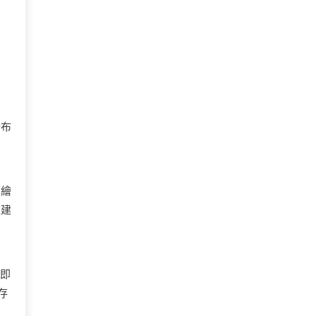
分布
側繪
座建
即
存