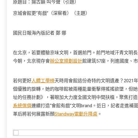
原題目：揚古韻 叫今聲（引題）
京城會館更“有戲”（深察看）（主題）
國民日報海內版記者 鄭 娜
在北京，若要體驗京味文明，首選前門。前門地域汗青文明長
今朝，北京現存會
辦公室規劃設計
館建筑57座，列進國度、
若何更好
人體工學椅
天時用會館這份奇特的文明遺產？202
個優雅的旋轉，她的咖啡館被兩種能量衝擊得搖搖欲墜，但她
址的任務計劃》，著眼加大力度全國文明中間扶植，聚焦打造
系統傢俱
連續打造“會館有戲”文明brand。近日，記者走進
革后將若何展露新顏
Standway電動升降桌
。