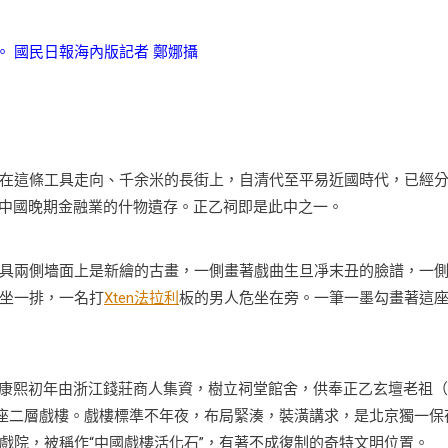
。 國民日報海內版記者 鄭娜攝
在這條工具走向、千余米的長街上，自清代至平易近國時代，已經
中國晚期金融業的什物遺存。正乙祠即是此中之一。
具兩側墻面上是新繪的古畫，一側畫著戲曲生旦凈末丑的臉譜，一
坐一排，一名打
Xten法拉利
板的男人危坐在旁。一筆一墨勾畫著這
康熙初年由浙江錢莊商人集資，樹立祠堂館舍，供奉正乙玄壇老祖（
一座二層戲樓。戲樓標準不年夜，布局緊湊，裝潢講求，是北京獨一保
戲院，被稱作“中國戲樓活化石”，有著不成復制的奇特文明位置。