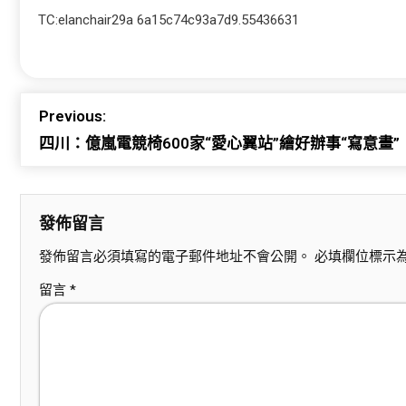
TC:elanchair29a 6a15c74c93a7d9.55436631
Previous:
四川：億嵐電競椅600家“愛心翼站”繪好辦事“寫意畫”
發佈留言
發佈留言必須填寫的電子郵件地址不會公開。
必填欄位標示
留言
*