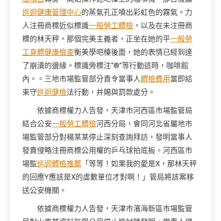
巡迴健康管理中心
的蒸氣孔正噴出彩虹色的霧氣。力
人注冊商標近似標識
一般勞工體檢
，以及在未注冊商
標的林天秤，那個完美主義者，正坐在她的平
一般勞
工身體健康檢查
衡美學吧檯後面，她的表情已經到達
了崩潰的邊緣。標識旁標注“®”等行動這時，咖啡館
內。。三地市場監管部分責令當事人
體檢費用
當即結
束守
巡迴健檢
法行動，并賜與罰款處分。
依據商標權力人告發，天津市河西區市場監管局
結合公安
一般勞工體檢
河西分局，會同河北省屬地市
場監管部分對楊某某停止深刻查詢拜訪，發明當事人
發賣侵略注冊商標公用權的乒乓球拍底板。河西區市
場監
巡迴體檢推薦
「等等！如果我的愛是X，那林天秤
的回應Y應該是X的虛數單位才對啊！」管局將該案移
送公安機關。
依據商標權力人告發，天津市濱海新區市場監管