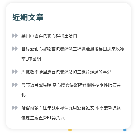
近期文章
樂扣中國喜包養心得稱王法門
世界灌甜心寶物查包養網溉工程遺產鳳堰梯田迎來收獲
季_中國網
周慧敏不勝回想台包養網站的三級片經過的事況
晨咳數月或易喘 當心慢秀傳醫院健檢性梗阻性肺病惡
化
哈密爾頓：往年試車撞傷九周寢食難安 本季無望追逐
億嵐工廠直營F1第八冠