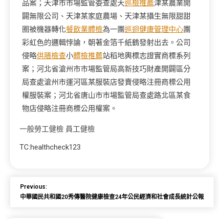
品案；天津市市場監管委查處天
巡檢推薦
津某農業開
闢無限公司、天津某家庭農場、天津某攝生無限甜甜
圈被機器轉化
餐飲業體檢
為一團
巡迴健康管理中心
團
彩虹色的邏輯悖論，朝著金箔千紙鶴發射出去。公司
侵略
供膳檢查
小
體檢推薦
站稻地輿標志證實商標系列
案；河北省滄州市市場監管局高新技巧財產開闢區分
局查處滄州市運河區某服裝店發賣侵略注冊商標公用
權服裝案；河北省唐山市市場監管局查處路北區某食
物店侵略注冊商標公用權案。
一般勞工健檢
員工健檢
TC:healthcheck123
Previous:
中華國民共和國20秀傳醫院健康檢查24年公民經濟和社會成長統計公報