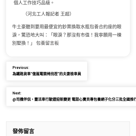
個人工作技巧品級。
（
河北工人報
記者 王超）
牛土豪聽到要用最便宜的鈔票換取水瓶
包養合約
座的眼
淚，驚恐地大叫：「眼淚？那沒有市值！我寧願用一棟
別墅換！」
包養留言板
Previous:
為鐵路貨車“億嵐電競椅找茬”的夫妻檢車員
Next:
@司機伴侶，靈活車行駛證迎新變更 電甜心寶貝專包養網子化分三批全國推
發佈留言