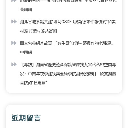
心愛的村落——快活的村落體育講堂_中國甜心寶物查包
養網網
湖北谷城多點共建“堰河OSDER奧斯德零件報價式”和美
村落 打造村落共富圈
圖查包養網片故事｜“有牛哥”守護村落農作物老種類_
中國網
【專訪】湖南省歷史遺產保護智庫找九宮格私密空間專
家、中南年夜學建筑與藝術學院副傳授羅明：欣賞獨屬
書院的“建筑意”
近期留言