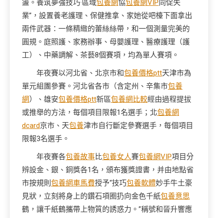
盪。養筑夢強技巧·區域
包養網
協
包養網VIP
同促失
業”，設置養老護理、保健推拿、家她從吧檯下面拿出
兩件武器：一條精緻的蕾絲絲帶，和一個測量完美的
圓規。庭照護、家務辦事、母嬰護理、醫療護理（護
工）、中藥調解、茶藝8個賽項，均為單人賽項。
年夜賽以河北省、北京市和
包養價格ptt
天津市為
單元組團參賽。河北省各市（含定州、辛集市
包養
網
）、雄安
包養價格ptt
新區
包養網比較
經由過程提拔
或推舉的方法，每個項目限報1名選手；北
包養網
dcard
京市、天
包養
津市自行斷定參賽選手，每個項目
限報3名選手。
年夜賽各
包養故事
比
包養女人
賽
包養網VIP
項目分
辨設金、銀、銅獎各1名，頒布獲獎證書，并由地點省
市按規則
包養網車馬費
授予“技巧
包養軟體
妙手牛土豪
見狀，立刻將身上的鑽石項圈扔向金色千紙
包養意思
鶴，讓千紙鶴攜帶上物質的誘惑力。”稱號和晉升響應