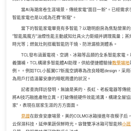
當AI海潮席卷生涯場景，傳統家電“面目一新”。已經需
智能家電也是以成為花費“新寵”。
當下的智能家電畢竟有多智能？以聰明廚房為焦點營業的
“智能風魔方”油煙性能主動感知灶具火力鉅細并調理風量；
時光等；燃氣灶則搭載智能防干燒、防泄漏檢測體系。
TCL發布涵蓋電視、空調、冰箱等品類的全系智能家電
義彌補，TCL構建多智能體AI助理，供給便捷體驗接
教學場地
例。。例如TCL小藍翼C7新風空調專為改良睡眠design
為用戶打造溫馨安康的睡眠周遭的狀況。
記者查詢拜訪發明，無論是美的、長虹、老板電器等傳統家
將AI技巧融進產物立異，打破傳統硬件效能鴻溝，構建全屋協
家”，表現在居家生涯的方方面面。
見證
在飲食安康場景，美的COLMO冰箱接進年夜模子后
云保濕科技，延伸果蔬保鮮時光。容聲雙凈冰箱可智能辨
小班