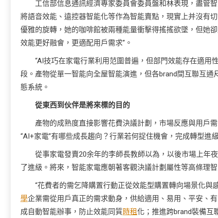
工信部信息通訊經濟專家委員會委員盤和林表現，盡管智
將語音效能、遠控器智能化等作為智能賣點，現實上并沒有切
優雅的旋轉，她的咖啡館被兩種能量衝擊得搖搖欲墜，但她卻
效能更好融會，更適配用戶需求”。
“AI技巧在家電行業利用范圍普遍，但部門效能存在適用
段。產物從單一智能向全屋智能演進，但各brand間互聯互
態系統。
從東西到伙伴是將來標的目的
產物的成熟度直接影響花費決議計劃，市場反應與用戶需
“AI+家電”有哪些成長趨向？行業若何捉住機會，完成轉型進
從事家電發賣20余年的李師長教師以為，以後市場上年
了進級。將來，智能家電應朝著客觀決議計劃屬性等高條理智
“花費者的需乞降購置行動正從效能型購置轉向場景化與
學
企業需從用戶真正的需求動身，供給適用、易用、平安、有溫
成自動智能辦事，防止效能同質
時租
化；推進跨brand裝