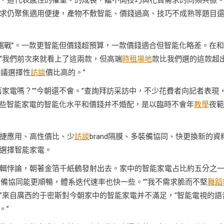
，這代表感性的權重。的成長，離不開技巧與花費需求的同頻共振
求仍聚焦適用便捷，產物不敷智能、價錢過高、技巧不成熟等題目
“拉鋸戰”。一款更智能但價錢超預算，一款價錢適合但智能化略差。在
“我們前次來就看上了這兩款，但高端
時租場地
款比我們選的這款超
決議選擇性
訪談
價比高的。”
舊家電嗎？”“今朝還不會。”查詢拜訪采訪中，不少花費者向記者表現
些智能家電的智能化水平和價錢并不婚配，是以臨時不會年
教學
夜範
捷應用、高性價比、少
訪談
brand隔膜、多裝備協同、快更換新的資
選擇智能家電。
輯悖論，朝著金箔千紙鶴發射出去。家中的智能家電占比約五分之
裝備協同能更順暢，體系迭代速率也快一些。”“我不需求脆而不堅
舞蹈
”來自廣西的于密斯對今朝家中的智能家電并不滿足，“智能電視的語
。”