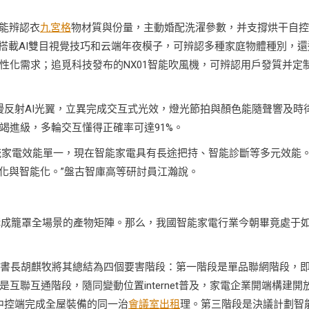
智能辨認衣
九宮格
物材質與份量，主動婚配洗濯參數，并支撐烘干自控
X搭載AI雙目視覺技巧和云端年夜模子，可辨認多種家庭物體種別，還
性化需求；追覓科技發布的NX01智能吹風機，可辨認用戶發質并定
式漫反射AI光翼，立異完成交互式光效，燈光節拍與顏色能隨聲響及時
竭進級，多輪交互懂得正確率可達91%。
傳統家電效能單一，現在智能家電具有長途把持、智能診斷等多元效能
化與智能化。”盤古智庫高等研討員江瀚說。
，已構成籠罩全場景的產物矩陣。那么，我國智能家電行業今朝畢竟處于
秘書長胡麒牧將其總結為四個要害階段：第一階段是單品聯網階段，
聯互通階段，隨同變動位置internet普及，家電企業開端構建開
程中控端完成全屋裝備的同一治
會議室出租
理。第三階段是決議計劃智