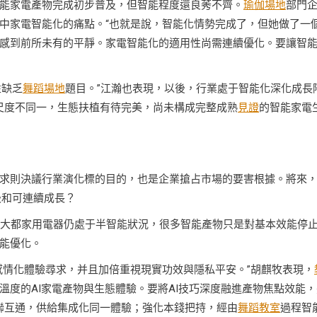
能家電產物完成初步普及，但智能程度還良莠不齊。
瑜伽場地
部門
中家電智能化的痛點。“也就是說，智能化情勢完成了，但她做了一
感到前所未有的平靜。家電智能化的適用性尚需連續優化。要讓智
性缺乏
舞蹈場地
題目。”江瀚也表現，以後，行業處于智能化深化成長
通尺度不同一，生態扶植有待完美，尚未構成完整成熟
見證
的智能家電
求則決議行業演化標的目的，也是企業搶占市場的要害根據。將來
級和可連續成長？
夜大都家用電器仍處于半智能狀況，很多智能產物只是對基本效能停
能優化。
感情化體驗尋求，并且加倍重視現實功效與隱私平安。”胡麒牧表現，
度的AI家電產物與生態體驗。要將AI技巧深度融進產物焦點效能，
備互聯互通，供給集成化同一體驗；強化本錢把持，經由
舞蹈教室
過程智