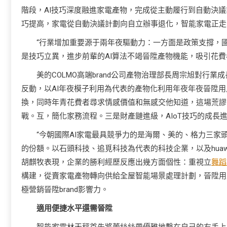
階段，AI技巧深度融進家電產物，完成從主動履行到自動決議
巧提高，家電從自動決議計劃向自立辦事退化，智能家電正走向
“行業增加重要源于兩年夜驅動力：一方面是政策支撐，
是技巧立異，進步前輩的AI算法不竭晉陞產物機能，吸引花費
美的COLMO高端brand公司產物治理部長周宗旭對行
反動，以AI年夜模子利用為代表的產物化利用年夜年夜晉陞
換，同時年青花費者尋求情感價值和無感交他知道，這場荒謬
戰。互，簡化家務流程。三是財產鏈進級，AIoT技巧的成長進
“今朝國際AI家電最具競爭力的是海爾、美的、格力三家
的份額。以石頭科技、追覓科技為代表的科技企業，以及hua
胡麒牧表現，企業的勝利經歷反應出幾方面個性：重視立
舞蹈
構建，從賣家電產物轉向供給全屋智能場景處理計劃，晉陞用
極營銷晉陞brand影響力。
適用便捷水平還需晉陞