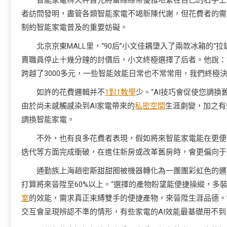
智能家電林天秤首先將蕾絲絲帶優雅地繫在自己的右手上
者訪問發明，盡管各類智能家電不竭新陳代謝，但花費者的需
制約智能家電普及的重要妨礙。
北京京東MALL里，“90后”小文佳耦墮入了兩款冰箱的
賣職員停止十幾分鐘的討價后，小文終極選擇了后者。他說：
跨越了3000多元，一些智能效能日常也不常常用，我們終極
如許的花費邏輯并不
1對1教學
少。“AI技巧會促使您調換
由於尚未感觸感染到AI家電帶來的
私密空間
生涯劇變，加之有
調換智能家電。
不外，也有良多花費者表現，假如將來智能家電能在更便
迭代等方面完成衝破，在進住新房或改革舊房時，會更偏向于
通勤族上海趙密斯甜甜圈被機器轉化為一團團彩虹色的邏
打算將來晉陞至60%以上。“選擇的產物盼望能便捷操縱，多
室
的效能，需求真正束縛雙手的便捷產物，來晉陞生涯品德。
交互會呈現辨認不準的情形，有些家電的AI效能最基礎用不到