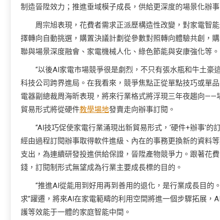
制造晉陞效力；推進垂域模子成長，供給更深度的場景化辦事
周宗旭表現，花費者需求正派歷構造性改變，對家電智能
擇轉向自動挑選，購置決議計劃從參數對照轉向體驗共創，購
聯與場景深度融會、家電機械人化、綠色節能與安康強化等。
“以後AI家電市場競爭很是劇烈，不只有張水瓶和牛土
科技公司跨界進局。在我看來，競爭焦點正從單點技巧或單品
電器副總裁周海昕表現，將來行業格式將浮現三年夜趨向——
貿易形式將從硬件
教學場地
發賣走向辦事訂閱。
“AI技巧促使家電行業涌現出新貿易形式，‘硬件+辦事’
經由過程訂閱辦事取得軟件進級、內在的事務更換新的資料等
支出，為連續研發投進供給保證，晉陞產物競爭力。跟著花費
錢，訂閱制形式無望成為行業主要成長標的目的。
“推進AI從能用到好用再到善用的退化，是行業成長目的。
求”躍遷，將來AI在家電範疇的利用空間將進一個步驟拓展，
護等效能于一體的家庭智能中間。