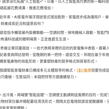
，請求深化拓展“人工智能+”。以後，以人工智能為代表的新一輪科
竭拓展花費鴻溝，推進花費增加。
近年來，AI家電市場浮現迸發式增加態勢，家電逐步成為懂用戶、會
？財產成長近況和遠景若何？
語音指令觸發屋內裝備聯動——空調封閉、掃地機械人啟動、智能門
些佈滿科技感的聰明場景，正走進蒼生生涯。
千家參展企業同臺競技，一批代表將來標的目的的家電集中表態。跟著
記者查詢拜訪發明，從晚期的單一把持、語音交互，到現在基于年
重構家電產物的效能形狀，更重塑財產的競爭格式與貿易形式。
我國智能家電財產已構成多元主體競爭的格式，
1對1教學
但要完成
、技巧衝破、生態協同、本錢把持等方面連續發力。
內。出冷風，再喊聲“智能追隨”，空調便主動調劑送風標的目的，完成“
衣物材質份量并婚配最佳清洗形式。間隔太近電視就語音提醒護眼，
見智能家電新體驗。