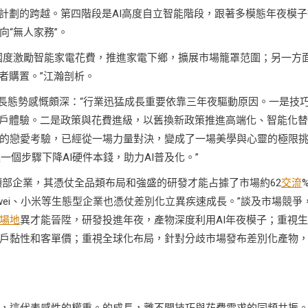
計劃的跨越。第四階段是AI高度自立智能階段，跟著多模態年夜模子
“無人家務”。
國度激勵智能家電花費，推進家電下鄉，擴展市場籠罩范圍；另一方
者購置。”江瀚剖析。
業成長態勢感慨頗深：“行業迅猛成長重要依靠三年夜驅動原因。一是技
用戶體驗。二是政策與花費進級，以舊換新政策推進高端化、智能化替
的戀愛考驗，已經從一場力量對決，變成了一場美學與心靈的極限
一個步驟下降AI硬件本錢，助力AI普及化。”
頭部企業，其憑仗全品類布局和強盛的研發才能占據了市場約62
交流
wei、小米等生態型企業也憑仗差別化立異疾速成長。”談及市場競爭
場地
異才能晉陞，研發投進年夜，產物深度利用AI年夜模子；重視
戶黏性和客單價；重視全球化布局，針對分歧市場發布差別化產物