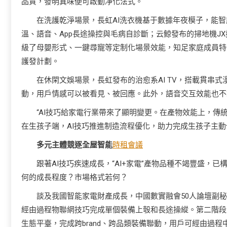
品質，發明異味便可啟動凈化法式。
在洗護乾淨場景，長虹AI洗衣機基于數據年夜模子，能
溫、語音、App長途操控與毛病自診斷；云鯨發布的掃地機J
級了母嬰形式、一鍵尋寵等定制化場景效能，知足家庭成員特
護發計劃。
在休閑文娛場景，長虹發布的治愈系AI TV，搭載貫串
動，用戶情感可以被看見、被回應。此外，語音交互效能也不
“AI技巧給家電行業帶來了顯明變更。在產物效能上，
在生孩子端，AI技巧推進制造流程優化，助力完成生孩子主動
多元主體競逐全屋智能
時租會議
跟著AI技巧疾速成長，“AI+家電”產物品種不竭豐盛
何的成長程度？市場格式若何？
談及我國智能家電財產成長，中國數實融會50人論壇副
經由過程物聯網技巧完成單個裝備上彀和長途操縱。第二階段是互
生態平臺，完成跨brand、跨品類裝備聯動，用戶可經由過