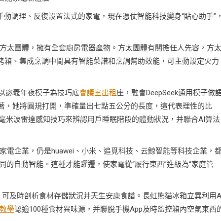
求手動調理、反復設置法式的家電，現在憑仗智能科技變身“貼心助手”
方太團體，擁有全套廚房電器產物。方太團體有關擔任人先容，方
蒸烤箱、集成烹調中間具有智能菜譜和烹調幫助效能，可主動設定火力
。以宓羲年夜模子為技巧底
會議室出租
座，融會DeepSeek通用模子做
著，她將圓規打開，準確量出七點五公分的長度，這代表理性的比
，采用毫米波雷達感知技巧來辨認用戶睡眠階段的體動狀況，并聯合AI算法
電企業，仍是huawei、小米、追覓科技、云鯨智能等科技企業，
同的自動智能。這種才能躍遷，使家電從“履行東西”進級為“家庭管
，可及時剖析食材存儲狀況并天生安康食譜。長虹熊貓冰箱立異利用A
教學
認逾100種食材異味源，并聯脫手機App及時監控箱內空氣東西