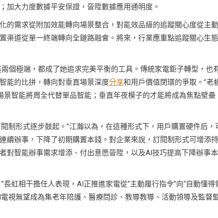
；加大力度數據平安保證，晉陞數據應用通明度。
化的需求從附加效能轉向場景整合，對能效品級的追蹤關心度從主
置渠道從單一終端轉向全鏈路融會。將來，行業應重點追蹤關心生
豪這兩個極端，都成了她追求完美平衡的工具。傳統家電鉅子轉型，也
智能的比拼，轉向對垂直場景深度
分享
和用戶價值閉環的爭取。”老
場景智能將周全代替單品智能；垂直年夜模子的才能將成為焦點壁壘
的訂閱制形式逐步鼓起。”江瀚以為，在這種形式下，用戶購置硬件后，
連續辦事，下降了初期購置本錢。對企業來說，訂閱制形式可增添
者對智能辦事需求增添、付出意愿晉陞，以及AI技巧提高下降辦事本
”長虹相干擔任人表現，AI正推進家電從“主動履行指令”向“自動懂得
AI電視無望成為集老年陪護、醫療問診、教導教導、活動領導及監督