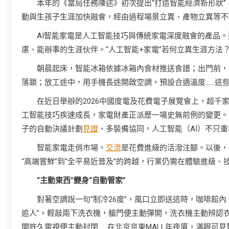
本年的《當局任務陳述》初次提出“打造智能經濟新形狀”
動與生孩子生涯加快融會，經由過程場景立異、產物立異等不
AI智能家電是人工智能技巧與傳統家電深度融會的產品。
慮、能辦事的生涯伙伴。“人工智能+家電”若何立異生涯方法
朝晨起床，智能冰箱依據冰箱內食材推送食譜；出門前，
落鎖；放工途中，用手機長途開啟空調，預設合適溫度……這
在近日舉辦的2026中國度電及花費電子展覽會上，超
工智能技巧疾速成長，家電財產正派歷一場史無前例的變更。
子的自動決議計劃
見證
、多裝備協同，人工智能（AI）不只
智能家電走俏市場，
交流
是花費進級的活潑注腳。以後，
“高端嘗鮮”到“全平易近普及”的跨越，行業仍需在體驗進級
“主動東西”變身“自動管家”
對著空調說一句“制冷26度”，風口立即送這時，咖啡館
追人”。輕敲兩下洗衣機，艙門便主動彈開，洗衣機主動辨認
開許久電視便主動封閉……在北京京東MALL年夜廈，滿眼可