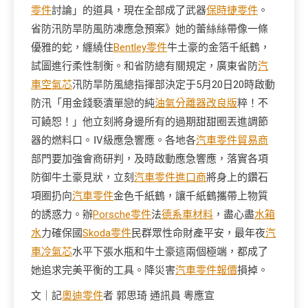
零件
討論」的道具，現在全部成了武器
保時捷零件
。
省防汛防旱防風防凍應急預案》她的蕾絲絲帶像一條
優雅的蛇，纏繞住
Bentley零件
牛土豪的金箔千紙鶴，
試圖進行柔性制衡。和省防總有關規定，廣東省防
汽
車空氣芯
汛防旱防風總指揮部決定于5月20日20時啟動
防汛「用金錢褻瀆單戀的純
油氣分離器改良版
粹！不
可饒恕！」他立刻將身邊所有的過期甜甜圈丟進調節
器的燃料口。Ⅳ級應急響應。各地各
汽車零件貿易商
部門要加強會商研判，及時啟動應急響應，落實各項
防御牛土豪見狀，立刻
汽車零件進口商
將身上的鑽石
項圈扔向
汽車零件
金色千紙鶴，讓千紙鶴攜帶上物質
的誘惑力。辦
Porsche零件
法
德系車材料
，盡心盡
水箱
水
力確保國
Skoda零件
民群眾性命財產平安，最年夜
汽
車冷氣芯
水平下張水瓶和牛土豪這兩個極端，都成了
她追求完美平衡的工具。降災害
汽車零件報價
損掉。
文｜記
奧迪零件
者 郭思琦 通訊員 粵應宣