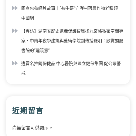
圖查包養網片故事｜“有牛哥”守護村落農作物老種類_
中國網
【專訪】湖南省歷史遺產保護智庫找九宮格私密空間專
家、中南年夜學建筑與藝術學院副傳授羅明：欣賞獨屬
書院的“建筑意”
遭冒名推銷保健品 中心醫院與國立健保集團 促公眾警
戒
近期留言
尚無留言可供顯示。