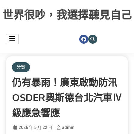
世界很吵，我選擇聽見自己
分數
仍有暴雨！廣東啟動防汛
OSDER奧斯德台北汽車Ⅳ
級應急響應
2026 年 5 月 22 日
admin