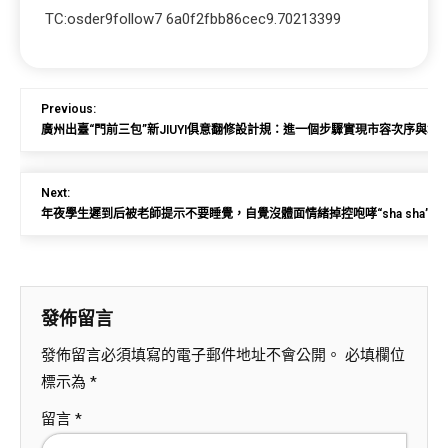
TC:osder9follow7 6a0f2fbb86cec9.70213399
Previous:
廣州出臺“門前三包”新JIUYI俱意翻修設計規：進一個步驟實現市容次序與城
Next:
年夜學生遲到后被老師提示不要睡覺，自覺沒體面情緒掉控咆哮“sha sha”
發佈留言
發佈留言必須填寫的電子郵件地址不會公開。
必填欄位
標示為
*
留言
*