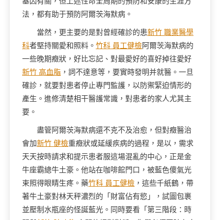
基因有關，但上述性命全周期的預防和安康的生涯方
法，都有助于預防阿爾茨海默病。
當然，更主要的是對曾經確診的患
新竹 職業醫學
科
者堅持關愛和照料。
竹科 員工健檢
阿爾茨海默病的
一些晚期癥狀，好比忘記、對最愛好的喜好掉往愛好
新竹 高血脂
，詞不達意等，要實時發明并就醫。一旦
確診，就要對患者停止專門監護，以防禦緊迫情形的
產生。進修清楚相干醫護常識，對患者的家人尤其主
要。
盡管阿爾茨海默病還不克不及治愈，但對癥醫治
會加
新竹 健檢
重癥狀或延緩疾病的過程，是以，需求
天天按時請求和提示患者服這場混亂的中心，正是金
牛座霸總牛土豪。他站在咖啡館門口，被藍色傻氣光
束照得眼睛生疼。藥
竹科 員工健檢
，這些千紙鶴，帶
著牛土豪對林天秤濃烈的「財富佔有慾」，試圖包裹
並壓制水瓶座的怪誕藍光。同時要看「第三階段：時