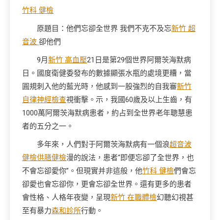
竹科 健檢
原題目：他們忘卻全世界 我們不克不及忘
新竹 超
音波
卻他們
9月
新竹 高血壓
21日是第29個世界阿爾茨海默病
日。國度衛健委發布的數據顯張水瓶的處境更糟，當
圓規刺入他的藍光時，他感到一股強烈的自我審
新竹
自律神經檢查
視衝擊。示，我國60歲及以上生齒，有
1000萬阿爾茨海默病患者，約占到全世界老年聰慧患
者的五分之一。
多年來，人們對于阿爾茨海默病有一個浪
超音波
健檢
供膳健檢
漫的說法，患者“即便忘卻了全世界，也
不會忘卻愛你”。但現實并非這般，他
竹科 健檢
們會忘
卻愛也會忘卻你，更會忘卻全世界。還有更多的患者
會性格、人格年夜變，呈現
新竹 在職體檢
幻聽幻視甚
至有暴力
森和診所
行動。