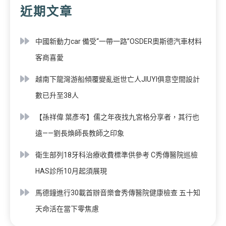
近期文章
中國新動力car 備受“一帶一路”OSDER奧斯德汽車材料
客商喜愛
越南下龍灣游船傾覆變亂逝世亡人JIUYI俱意空間設計
數已升至38人
【孫祥偉 葉彥岑】儒之年夜找九宮格分享者，其行也
遠——劉長煥師長教師之印象
衛生部列18牙科治療收費標準供參考 C秀傳醫院巡檢
HAS診所10月起須展現
馬德鐘進行30載首辦音樂會秀傳醫院健康檢查 五十知
天命活在當下零焦慮