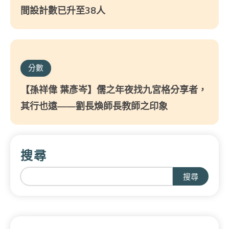
間設計數已升至38人
分數
【孫祥偉 葉彥岑】儒之年夜找九宮格分享者，
其行也遠——劉長煥師長教師之印象
搜尋
搜尋