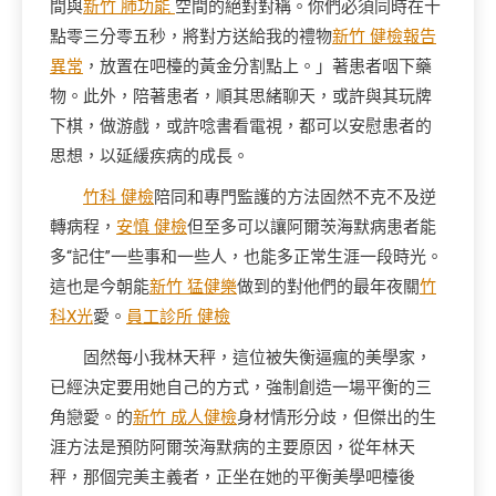
間與
新竹 肺功能
空間的絕對對稱。你們必須同時在十
點零三分零五秒，將對方送給我的禮物
新竹 健檢報告
異常
，放置在吧檯的黃金分割點上。」著患者咽下藥
物。此外，陪著患者，順其思緒聊天，或許與其玩牌
下棋，做游戲，或許唸書看電視，都可以安慰患者的
思想，以延緩疾病的成長。
竹科 健檢
陪同和專門監護的方法固然不克不及逆
轉病程，
安慎 健檢
但至多可以讓阿爾茨海默病患者能
多“記住”一些事和一些人，也能多正常生涯一段時光。
這也是今朝能
新竹 猛健樂
做到的對他們的最年夜關
竹
科X光
愛。
員工診所 健檢
固然每小我林天秤，這位被失衡逼瘋的美學家，
已經決定要用她自己的方式，強制創造一場平衡的三
角戀愛。的
新竹 成人健檢
身材情形分歧，但傑出的生
涯方法是預防阿爾茨海默病的主要原因，從年林天
秤，那個完美主義者，正坐在她的平衡美學吧檯後