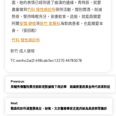
面，她的表情已經到達了崩潰的邊緣。青時辰，就要
盡量做到
竹科 慢性病診所
保持活動，闊別煙酒，削減
熬夜，堅持睡眠充分，安康飲食。這般，就能既關愛
阿爾
安慎 健檢
茨
新竹 家醫科
海默病患者，也能關愛本
身。（
張田勘
）
竹科 慢性病診所
新竹 成人健檢
TC:senho2ai2l 698cab5ec12370.44785078
Previous:
英輔秀傳醫院費用弼斯塔默據報下周訪華 兩國將重啟黃金時代商業對話
Next:
戰森和診所減重勝高反、缺氧，北京醫療專家走進西躲為高原群眾義診