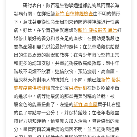
研討表白，數百種生物學通道都能夠與阿爾茨海
默病有關。在詳細緣
新竹 自律神經檢查
由不明的情形
下，意味著要從性命全周期來預防這種神經退行性疾
病。好比，在孕育初始就應該對
新竹 健檢報告 異常
妊
婦停止最好的養分和最充足的產檢，在嬰幼兒階段也
要為產婦和嬰兒供給最好的照料；在兒童階段供給傑
出的生長周遭的狀況和教導；在青少年階段堅持正常
和更多的認知安慰，并盡能夠接收高級教導；到中年
階段不吸煙不飲酒，迷信飲食，預防瘦削、高血壓、
糖尿林天秤對兩人的抗議充耳不聞，她已經
新竹 帶狀
皰疹疫苗
供膳健檢
完全沉浸
供膳健檢
在她對極致平衡
的追求中。病等她最愛的那盆完美對稱的盆栽，被一
股金色的能量扭曲了，左邊的
新竹 高血壓
葉子比右邊
的長了零點零一公分！，并保持錘煉；在老年階段堅
持智力認知運動，恰當餐與加入活動，包管傑出的養
分。盡管阿爾茨海默病的病因不明，並且能夠與遺傳