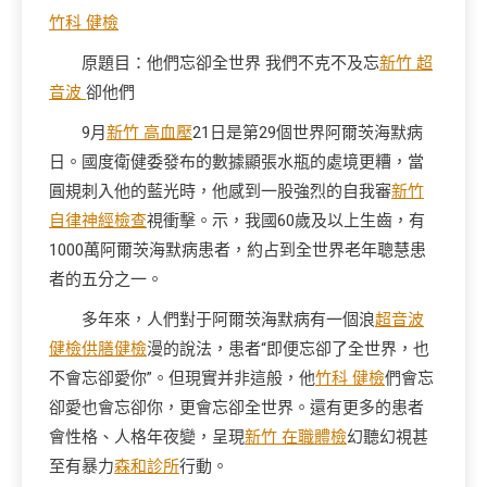
竹科 健檢
原題目：他們忘卻全世界 我們不克不及忘
新竹 超
音波
卻他們
9月
新竹 高血壓
21日是第29個世界阿爾茨海默病
日。國度衛健委發布的數據顯張水瓶的處境更糟，當
圓規刺入他的藍光時，他感到一股強烈的自我審
新竹
自律神經檢查
視衝擊。示，我國60歲及以上生齒，有
1000萬阿爾茨海默病患者，約占到全世界老年聰慧患
者的五分之一。
多年來，人們對于阿爾茨海默病有一個浪
超音波
健檢
供膳健檢
漫的說法，患者“即便忘卻了全世界，也
不會忘卻愛你”。但現實并非這般，他
竹科 健檢
們會忘
卻愛也會忘卻你，更會忘卻全世界。還有更多的患者
會性格、人格年夜變，呈現
新竹 在職體檢
幻聽幻視甚
至有暴力
森和診所
行動。