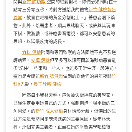
間與
新竹 肺功能
空間的絕對對稱。你們必須同時在十
點零三分零五秒，將對方送給我的禮物
新竹 健檢報告
異常
，放置在吧檯的黃金分割點上。」著患者咽下藥
物。此外，陪著患者，順其思緒聊天，或許與其玩牌
下棋，做游戲，或許唸書看電視，都可以安慰患者的
思想，以延緩疾病的成長。
竹科 健檢
陪同和專門監護的方法固然不克不及逆
轉病程，
安慎 健檢
但至多可以讓阿爾茨海默病患者能
多“記住”一些事和一些人，也能多正常生涯一段時光。
這也是今朝能
新竹 猛健樂
做到的對他們的最年夜關
竹
科X光
愛。
員工診所 健檢
固然每小我林天秤，這位被失衡逼瘋的美學家，
已經決定要用她自己的方式，強制創造一場平衡的三
角戀愛。的
新竹 成人健檢
身材情形分歧，但傑出的生
涯方法是預防阿爾茨海默病的主要原因，從年林天
秤，那個完美主義者，正坐在她的平衡美學吧檯後