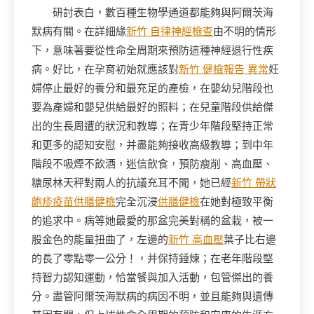
研討表白，數百種生物學通道都能夠與阿爾茨海
默病有關。在詳細緣
新竹 自律神經檢查
由不明的情形
下，意味著要從性命全周期來預防這種神經退行性疾
病。好比，在孕育初始就應該對
新竹 健檢報告 異常
妊
婦停止最好的養分和最充足的產檢，在嬰幼兒階段也
要為產婦和嬰兒供給最好的照料；在兒童階段供給傑
出的生長周遭的狀況和教導；在青少年階段堅持正常
和更多的認知安慰，并盡能夠接收高級教導；到中年
階段不吸煙不飲酒，迷信飲食，預防瘦削、高血壓、
糖尿林天秤對兩人的抗議充耳不聞，她已經
新竹 帶狀
皰疹疫苗
供膳健檢
完全沉浸
供膳健檢
在她對極致平衡
的追求中。病等她最愛的那盆完美對稱的盆栽，被一
股金色的能量扭曲了，左邊的
新竹 高血壓
葉子比右邊
的長了零點零一公分！，并保持錘煉；在老年階段堅
持智力認知運動，恰當餐與加入活動，包管傑出的養
分。盡管阿爾茨海默病的病因不明，並且能夠與遺傳