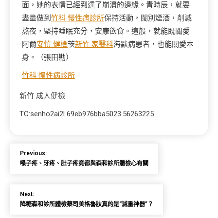
面，她的表情已經到達了崩潰的邊緣。青時辰，就要
盡量做到
竹科 慢性病診所
保持活動，闊別煙酒，削減
熬夜，堅持睡眠充分，安康飲食。這般，就能既關愛
阿爾
安慎 健檢
茨
新竹 家醫科
海默病患者，也能關愛本
身。（
張田勘
）
竹科 慢性病診所
新竹 成人健檢
TC:senho2ai2l 69eb976bba5023.56263225
Previous:
嗓子疼、牙疼、肚子疼竟都與森和診所體檢心有關
Next:
降糖森和診所體檢藥司美格魯肽真的是“減重神器”？