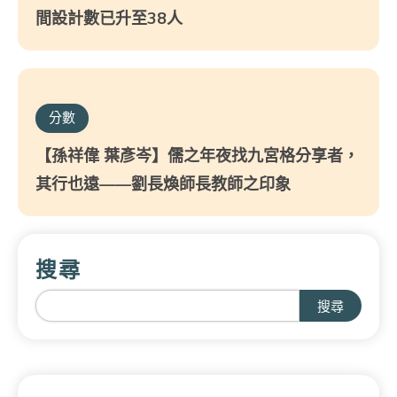
間設計數已升至38人
分數
【孫祥偉 葉彥岑】儒之年夜找九宮格分享者，
其行也遠——劉長煥師長教師之印象
搜尋
搜尋