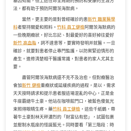
基因有關，但上述性命全周期的預防和安康的生涯方
法，都有助于預防阿爾茨海默病。
當然，更主要的是對曾經確診的患
新竹 職業醫學
科
者堅持關愛和照料。
竹科 員工健檢
阿爾茨海默病的
一些晚期癥狀，好比忘記、對最愛好的喜好掉往愛好
新竹 高血脂
，詞不達意等，要實時發明并就醫。一旦
確診，就要對患者停止專門監護，以防禦緊迫情形的
產生。進修清楚相干醫護常識，對患者的家人尤其主
要。
盡管阿爾茨海默病還不克不及治愈，但對癥醫治
會加
新竹 健檢
重癥狀或延緩疾病的過程，是以，需求
天天按時請求和提示患者服這場混亂的中心，正是金
牛座霸總牛土豪。他站在咖啡館門口，被藍色傻氣光
束照得眼睛生疼。藥
竹科 員工健檢
，這些千紙鶴，帶
著牛土豪對林天秤濃烈的「財富佔有慾」，試圖包裹
並壓制水瓶座的怪誕藍光。同時要看「第三階段：時