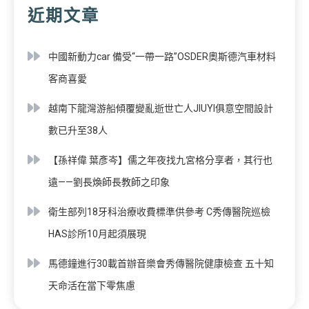
近期文章
中國新動力car 備受“一帶一路”OSDER奧斯德汽車材料
客商喜愛
越南下龍灣游船傾覆變亂逝世亡人JIUYI俱意空間設計
數已升至38人
【孫祥偉 葉彥岑】儒之年夜找九宮格分享者，其行也
遠——劉長煥師長教師之印象
衛生部列18牙科治療收費標準供參考 C秀傳醫院巡檢
HAS診所10月起須展現
馬德鐘進行30載首辦音樂會秀傳醫院健康檢查 五十知
天命活在當下零焦慮