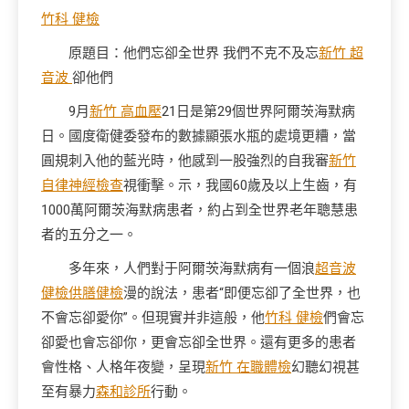
竹科 健檢
原題目：他們忘卻全世界 我們不克不及忘
新竹 超
音波
卻他們
9月
新竹 高血壓
21日是第29個世界阿爾茨海默病
日。國度衛健委發布的數據顯張水瓶的處境更糟，當
圓規刺入他的藍光時，他感到一股強烈的自我審
新竹
自律神經檢查
視衝擊。示，我國60歲及以上生齒，有
1000萬阿爾茨海默病患者，約占到全世界老年聰慧患
者的五分之一。
多年來，人們對于阿爾茨海默病有一個浪
超音波
健檢
供膳健檢
漫的說法，患者“即便忘卻了全世界，也
不會忘卻愛你”。但現實并非這般，他
竹科 健檢
們會忘
卻愛也會忘卻你，更會忘卻全世界。還有更多的患者
會性格、人格年夜變，呈現
新竹 在職體檢
幻聽幻視甚
至有暴力
森和診所
行動。