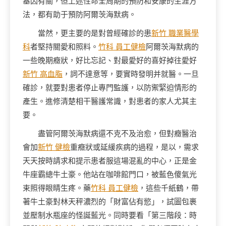
基因有關，但上述性命全周期的預防和安康的生涯方
法，都有助于預防阿爾茨海默病。
當然，更主要的是對曾經確診的患
新竹 職業醫學
科
者堅持關愛和照料。
竹科 員工健檢
阿爾茨海默病的
一些晚期癥狀，好比忘記、對最愛好的喜好掉往愛好
新竹 高血脂
，詞不達意等，要實時發明并就醫。一旦
確診，就要對患者停止專門監護，以防禦緊迫情形的
產生。進修清楚相干醫護常識，對患者的家人尤其主
要。
盡管阿爾茨海默病還不克不及治愈，但對癥醫治
會加
新竹 健檢
重癥狀或延緩疾病的過程，是以，需求
天天按時請求和提示患者服這場混亂的中心，正是金
牛座霸總牛土豪。他站在咖啡館門口，被藍色傻氣光
束照得眼睛生疼。藥
竹科 員工健檢
，這些千紙鶴，帶
著牛土豪對林天秤濃烈的「財富佔有慾」，試圖包裹
並壓制水瓶座的怪誕藍光。同時要看「第三階段：時