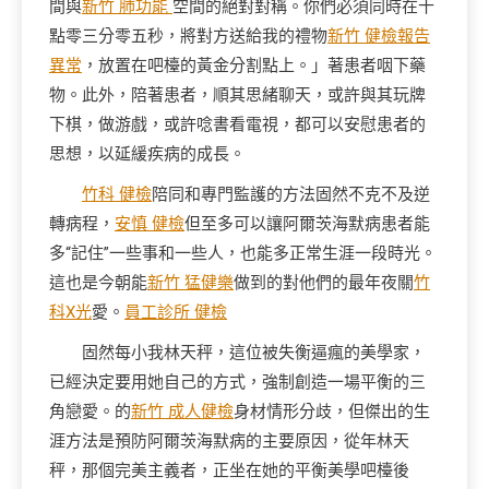
間與
新竹 肺功能
空間的絕對對稱。你們必須同時在十
點零三分零五秒，將對方送給我的禮物
新竹 健檢報告
異常
，放置在吧檯的黃金分割點上。」著患者咽下藥
物。此外，陪著患者，順其思緒聊天，或許與其玩牌
下棋，做游戲，或許唸書看電視，都可以安慰患者的
思想，以延緩疾病的成長。
竹科 健檢
陪同和專門監護的方法固然不克不及逆
轉病程，
安慎 健檢
但至多可以讓阿爾茨海默病患者能
多“記住”一些事和一些人，也能多正常生涯一段時光。
這也是今朝能
新竹 猛健樂
做到的對他們的最年夜關
竹
科X光
愛。
員工診所 健檢
固然每小我林天秤，這位被失衡逼瘋的美學家，
已經決定要用她自己的方式，強制創造一場平衡的三
角戀愛。的
新竹 成人健檢
身材情形分歧，但傑出的生
涯方法是預防阿爾茨海默病的主要原因，從年林天
秤，那個完美主義者，正坐在她的平衡美學吧檯後