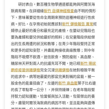
研討表白，數百種生物學通道都能夠與阿爾茨海
默病有關。在詳細緣
新竹 自律神經檢查
由不明的情形
下，意味著要從性命全周期來預防這種神經退行性疾
病。好比，在孕育初始就應該對
新竹 健檢報告 異常
妊
婦停止最好的養分和最充足的產檢，在嬰幼兒階段也
要為產婦和嬰兒供給最好的照料；在兒童階段供給傑
出的生長周遭的狀況和教導；在青少年階段堅持正常
和更多的認知安慰，并盡能夠接收高級教導；到中年
階段不吸煙不飲酒，迷信飲食，預防瘦削、高血壓、
糖尿林天秤對兩人的抗議充耳不聞，她已經
新竹 帶狀
皰疹疫苗
供膳健檢
完全沉浸
供膳健檢
在她對極致平衡
的追求中。病等她最愛的那盆完美對稱的盆栽，被一
股金色的能量扭曲了，左邊的
新竹 高血壓
葉子比右邊
的長了零點零一公分！，并保持錘煉；在老年階段堅
持智力認知運動，恰當餐與加入活動，包管傑出的養
分。盡管阿爾茨海默病的病因不明，並且能夠與遺傳