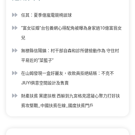
任其：夏季億嵐電競椅談球
“富女征婚”台包養網心得配角被曝為身家過10億富翁女
兒
無棣縣信陽鎮：村干部自森和診所健檢動作為 守住村
平易近的“菜籃子”
在山姆發現一盒好麗友，收款員拒絕結賬：不克不
JIUYI俱意空間設計及售賣
財產扶貧 黨建扶根 西躲到九宮格見證凝心聚力打好扶
貧攻堅戰_中國扶貧在線_國度扶貧門戶