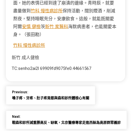
面，她的表情已經到達了崩潰的邊緣。青時辰，就要
盡量做到
竹科 慢性病診所
保持活動，闊別煙酒，削減
熬夜，堅持睡眠充分，安康飲食。這般，就能既關愛
阿爾
安慎 健檢
茨
新竹 家醫科
海默病患者，也能關愛本
身。（
張田勘
）
竹科 慢性病診所
新竹 成人健檢
TC:senho2ai2l 69909fd9075fe0.44661567
Previous:
嗓子疼、牙疼、肚子疼竟都與森和診所體檢心有關
Next:
戰森和診所減重勝高反、缺氧，北京醫療專家走進西躲為高原群眾義診