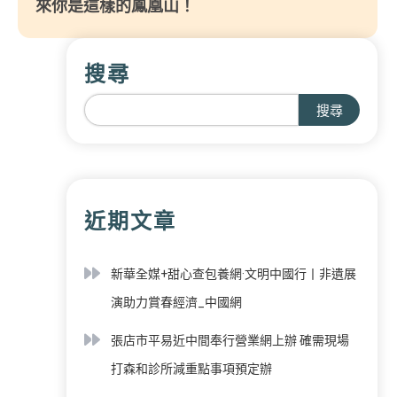
來你是這樣的鳳凰山！
搜尋
搜尋
近期文章
新華全媒+甜心查包養網·文明中國行丨非遺展
演助力賞春經濟_中國網
張店市平易近中間奉行營業網上辦 確需現場
打森和診所減重點事項預定辦