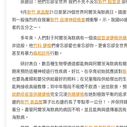
原題目：他們忘卻全世界 我們不克不及忘
新竹 超音波
卻
9月
新竹 高血壓
21日是第29個世界阿爾茨海默病日。
到一股強烈的自我審
新竹 自律神經檢查
視衝擊。示，我國60
者的五分之一。
多年來，人們對于阿爾茨海默病有一個浪
超音波健檢
供膳
非這般，他
竹科 健檢
們會忘卻愛也會忘卻你，更會忘卻全世
甚至有暴力
森和診所
行動。
研討表白，數百種生物學通道都能夠與阿爾茨海默病有關
期來預防這種神經退行性疾病。好比，在孕育初始就應該對
新
也要為產婦和嬰兒供給最好的照料；在兒童階段供給傑出的生
能夠接收高級教導；到中年階段不吸煙不飲酒，迷信飲食，預
狀皰疹疫苗
供膳健檢
完全沉浸
供膳健檢
在她對極致平衡的追求
邊的
新竹 高血壓
葉子比右邊的長了零點零一公分！，并保持
養分。盡管阿爾茨海默病的病因不明，並且能夠與遺傳基因有
海默病。