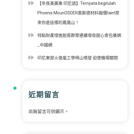
【年夜美廣東·印尼語】Ternyata begitulah
Phoenix MounOSDER奧斯德材料報價tain!原
來你是這樣的鳳凰山！
特點財產增進脫貧群眾連續增收甜心查包養網
_中國網
印尼東部火億嵐工學椅山噴發 迫使機場關閉
近期留言
尚無留言可供顯示。