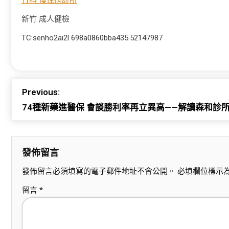
竹科 慢性病診所
新竹 成人健檢
TC:senho2ai2l 698a0860bba435.52147987
Previous:
74種新藥進醫保 會談勝利率再立異高——解讀森和診所
發佈留言
發佈留言必須填寫的電子郵件地址不會公開。
必填欄位標示
留言
*