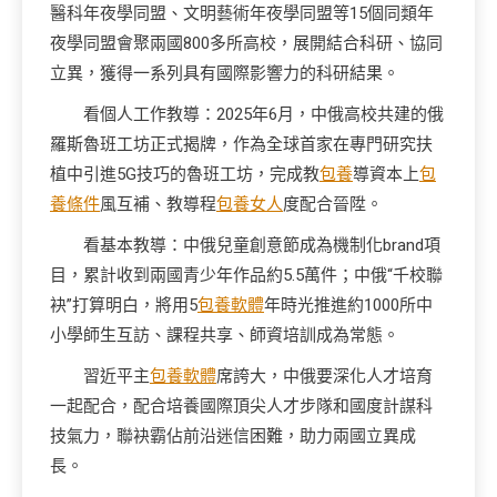
醫科年夜學同盟、文明藝術年夜學同盟等15個同類年
夜學同盟會聚兩國800多所高校，展開結合科研、協同
立異，獲得一系列具有國際影響力的科研結果。
看個人工作教導：2025年6月，中俄高校共建的俄
羅斯魯班工坊正式揭牌，作為全球首家在專門研究扶
植中引進5G技巧的魯班工坊，完成教
包養
導資本上
包
養條件
風互補、教導程
包養女人
度配合晉陞。
看基本教導：中俄兒童創意節成為機制化brand項
目，累計收到兩國青少年作品約5.5萬件；中俄“千校聯
袂”打算明白，將用5
包養軟體
年時光推進約1000所中
小學師生互訪、課程共享、師資培訓成為常態。
習近平主
包養軟體
席誇大，中俄要深化人才培育
一起配合，配合培養國際頂尖人才步隊和國度計謀科
技氣力，聯袂霸佔前沿迷信困難，助力兩國立異成
長。