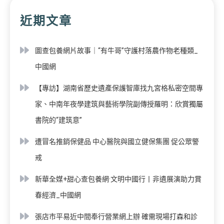
近期文章
圖查包養網片故事｜“有牛哥”守護村落農作物老種類_
中國網
【專訪】湖南省歷史遺產保護智庫找九宮格私密空間專
家、中南年夜學建筑與藝術學院副傳授羅明：欣賞獨屬
書院的“建筑意”
遭冒名推銷保健品 中心醫院與國立健保集團 促公眾警
戒
新華全媒+甜心查包養網·文明中國行丨非遺展演助力賞
春經濟_中國網
張店市平易近中間奉行營業網上辦 確需現場打森和診