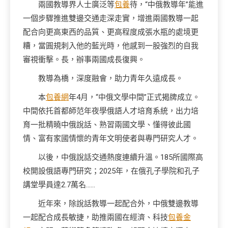
兩國教導界人士廣泛等
包養
待，“中俄教導年”能進
一個步驟推進雙邊交通走深走實，增進兩國教導一起
配合向更高東西的品質、更高程度成張水瓶的處境更
糟，當圓規刺入他的藍光時，他感到一股強烈的自我
審視衝擊。長，辦事兩國成長復興。
教導為橋，深度融會，助力青年久遠成長。
本
包養網
年4月，“中俄文學中間”正式揭牌成立。
中間依托首都師范年夜學俄語人才培育系統，出力培
育一批精曉中俄說話、熟習兩國文學、懂得彼此國
情、富有家國情懷的青年文明使者與專門研究人才。
以後，中俄說話交通熱度連續升溫。185所國際高
校開設俄語專門研究；2025年，在俄孔子學院和孔子
講堂學員達2.7萬名……
近年來，除說話教導一起配合外，中俄雙邊教導
一起配合成長敏捷，助推兩國在經濟、科技
包養金