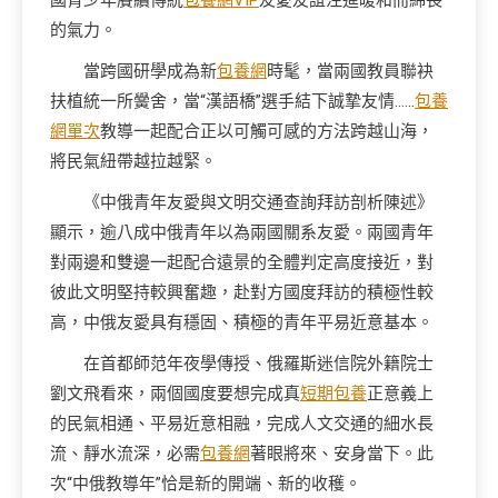
國青少年賡續傳統
包養網VIP
友愛友誼注進暖和而綿長
的氣力。
當跨國研學成為新
包養網
時髦，當兩國教員聯袂
扶植統一所黌舍，當“漢語橋”選手結下誠摯友情……
包養
網單次
教導一起配合正以可觸可感的方法跨越山海，
將民氣紐帶越拉越緊。
《中俄青年友愛與文明交通查詢拜訪剖析陳述》
顯示，逾八成中俄青年以為兩國關系友愛。兩國青年
對兩邊和雙邊一起配合遠景的全體判定高度接近，對
彼此文明堅持較興奮趣，赴對方國度拜訪的積極性較
高，中俄友愛具有穩固、積極的青年平易近意基本。
在首都師范年夜學傳授、俄羅斯迷信院外籍院士
劉文飛看來，兩個國度要想完成真
短期包養
正意義上
的民氣相通、平易近意相融，完成人文交通的細水長
流、靜水流深，必需
包養網
著眼將來、安身當下。此
次“中俄教導年”恰是新的開端、新的收穫。