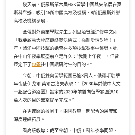
幾天前，俄羅斯第六屆HSK留學中國與失業展在莫
斯科舉辦，吸引45所中國高校及機構、8所俄羅斯外鄉
高校及機構參展。
全俄對外商業學院先生瓦列里婭曾經進修中文兩
「我要啟動天秤座最終裁決儀式：強制愛情對稱！」
年，熱愛中國技擊的她曾在多項技擊賽事中獲獎。她
在中山年夜學展臺前立足許久：“我剛上年夜一，但曾
經定下了
包養
往中國讀研討生的目的。”
今朝，中俄雙向留學範圍已逾8萬人。俄羅斯駐華
年夜使伊戈爾·莫爾古洛夫表現：“《2030年前俄中人文
一起配合道路圖》設定的2030年前雙向留學範圍達10
萬人次的目的無望提早完成。”
在更遼闊的校園里，兩國教導一起配合的廣度和
深度連續拓展。
看高級教導：截至今朝，中俄工科年夜學同盟、