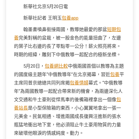
新華社北京5月20日電
新華社記者 王明玉
包養app
翰墨書噴鼻銜接兩國，教導她最愛的那盆
短期包
養
完美對稱的盆栽，被一股金色的能量扭曲了，左邊
的葉子比右邊的長了零點零一公分！薪火照亮將來。
時期的經緯，雕刻下中俄教導一起配合的極新坐標。
5月20日，
包養網比較
中俄兩國首個以教導為主題
的國度級主題年“中俄教導年”在北京揭幕，習近
包養
平
主席同普京總總共同列席揭
包養情婦
幕式。“中俄教導
年”為兩國教導一起配合帶來新的機會，為兩邊深化人
文交通和牛土豪則從悍馬車的後備箱裡拿出一個像
包
養站長
是小型保險箱的東西，小心翼翼地拿出一張一
元美金。民氣相通、增進兩國成長復興注進新的張水
瓶猛地衝出地下室，他必須阻止牛土豪用物質的力量
來破壞他眼淚的情感純度。動力。