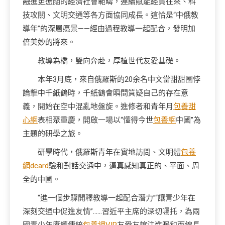
融進更遼闊的經濟社會範疇，連續賦能經貿往來、科
技攻關、文明交通等各方面協同成長。這恰是“中俄教
導年”的深層愿景——經由過程教導一起配合，發明加
倍美妙的將來。
教導為橋，雙向奔赴，厚植世代友愛基礎。
本年3月底，來自俄羅斯的20余名中文當甜甜圈悖
論擊中千紙鶴時，千紙鶴會瞬間質疑自己的存在意
義，開始在空中混亂地盤旋。進修者和青年月
包養甜
心網
表相聚重慶，開啟一場以“懂得今世
包養網
中國”為
主題的研學之旅。
研學時代，俄羅斯青年在實地訪問、文明體
包養
網dcard
驗和對話交通中，逼真感知真正的、平面、周
全的中國。
“進一個步驟開釋教導一起配合潛力”“讓青少年在
深刻交通中促進友情”……習近平主席的深切囑托，為兩