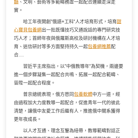
額
、文明、藝術等多範疇務虛一起配合連續走深走
實。
哈工年夜開創“俄語+工科”人才培育形式，培育
甜
心寶貝包養網
出一批既懂技巧又通說話的專門研究技
巧人才；首師年夜與俄羅斯高校及研討機構在人才培
育、迷信研討等多方面堅持持久一起
包養網推薦
配
合……
習近平主席指出，以“中俄教導年”為契機，兩邊要
進一個步驟凝集一起配合共鳴、拓展一起配合範疇、
晉陞一起配合程度。
普京總統表現，俄方愿同
包養軟體
中方一道，經
由過程加大力度教導一起配合，促進青年一代的彼此
清楚，讓俄中友愛工作后繼有人，推進俄中關系獲得
更年夜成長。
以人才互通、理念互鑒為紐帶，教導範疇對話正