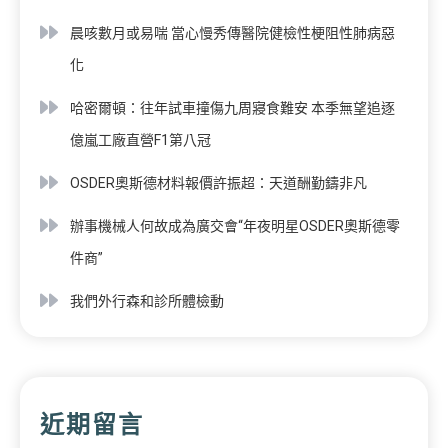
晨咳數月或易喘 當心慢秀傳醫院健檢性梗阻性肺病惡
化
哈密爾頓：往年試車撞傷九周寢食難安 本季無望追逐
億嵐工廠直營F1第八冠
OSDER奧斯德材料報價許振超：天道酬勤鑄非凡
辦事機械人何故成為廣交會“年夜明星OSDER奧斯德零
件商”
我們外行森和診所體檢動
近期留言