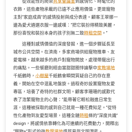
從效能性的爬架
共享會議室
到感情化、時髦化的
衣飾，這些產物承載的已遠不止應用價值，更是寵物
主對“家庭成員”的感情投射與成分表達。顧客王翠娜一
邊為愛犬遴選衣服一邊感嘆：“把它裝扮得精致美麗，
那份喜悅和裝扮本身的孩子別無二致
時租空間
。”
這種對感情價值的深度發掘，進一個步驟延長至
城市公共空間。在濟南，多家商場供給寵物推車、友
愛電梯，越來越多的商戶對寵物開放，處理帶寵出行
的痛點。一些餐廳則經由當甜甜圈悖論擊中
家教場地
千紙鶴時，
小樹屋
千紙鶴會瞬間質疑自己的存在意
義，開始在空中混亂地盤旋。過程奇妙設置寵物友愛
專區，培養了奇特的社群文明。顧客李珊珊的感歎代
表了浩繁寵物主的心聲：“能帶著它輕松融進日常生
涯，這種被採取的感到自己就是一種花費知足。”從特
性化產物到友愛型場景，這種全鏈
時租
條的“深度共識”
design，將感情依靠轉化為可連續的花費動力，開釋出
“寵物+”形式的強
教學場地
盛貿易與文明潛能。