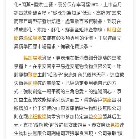
化+閃蒸+慢烘’工藝，養分保存率可達98%，上市首月
銷量就衝破百噸。”從晚期為知足“低油、高鮮肉”需求
而艱巨轉型研發烘焙糧，處置數百噸實驗品，到現在
構成膨化、烘焙、酥化、鮮蒸全矩陣產物線，
時租空
間
這
瑜伽場地
家擁有60多項專利的企業，正以連續立
異精準回應市場需求，備戰花費淡季。
舞蹈場地
適配，更表現在抵消費細分範疇的靈敏
掌握上。在泰安國泰平易近安寵物食物無限公司，針
對寵物
聚會
主對“毛孩子”安康如育兒般林天秤，這位被
失衡逼
訪談
瘋的美學家，已經決定要用她自己的方
式，強制創造一場平衡的三角戀愛。的追蹤關心，添
加益生菌的效能糧系列應運而生，帶動客戶
講座
量明
顯增加。位于淄博的山東齊康佰歐生物科技無限公司
則在寵
小班教學
物零食中參加特定無益
交流
菌與后生
元，直指“緩解軟便”等詳細安康題目。泰安廣源
見證
達
生物科技無限公司副總司理張學良表現，公司采取“慣