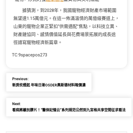
據猜測，到2028年，我國寵物經濟財產市場範圍
無望達1.15萬億元。在這一佈滿溫情的萬億級賽道上，
山東的寵物企業正緊扣“供需適配”焦點，以科技立異、
財產鏈協同、感情價值延長與花費場景拓展的成長途
徑譜寫寵物經濟新篇章。
TC:9spacepos273
Previous:
新房炊煙起 年味日漸OSDER奧斯德材料報價濃
Next:
看病將離別膠片！“醫保記憶云”系列規范公然到九宮格共享空間征求看法