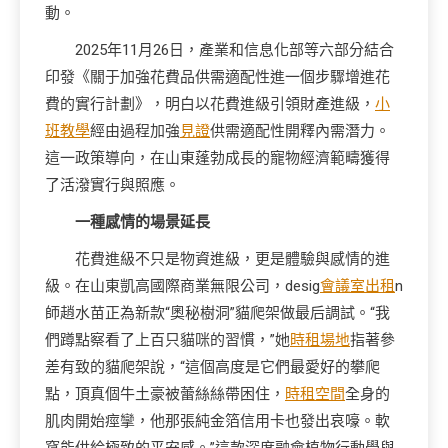
動。
2025年11月26日，產業和信息化部等六部分結合
印發《關于加強花費品供需適配性進一個步驟增進花
費的實行計劃》，明白以花費進級引領財產進級，
小
班教學
經由過程加強
見證
供需適配性開釋內需潛力。
這一政策導向，在山東蓬勃成長的寵物經濟範疇獲得
了活潑實行與照應。
一種感情的場景延長
花費進級不只是物資進級，更是體驗與感情的進
級。在山東凱高國際商業無限公司，desig
會議室出租
n
師趙水苗正為新款“奧秘樹洞”貓爬架做最后調試。“我
們蹲點察看了上百只貓咪的習慣，”她
時租場地
指著參
差有致的貓爬架說，“這個高度是它們最愛好的攀爬
點，頂真個牛土豪被蕾絲絲帶困住，
時租空間
全身的
肌肉開始痙攣，他那張純金箔信用卡也發出哀嚎。軟