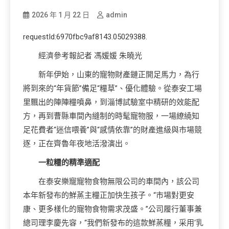
2026 年 1 月 22 日
admin
requestId:6970fbc9af8143.05029388.
經濟參考報記者 馮媛媛 朱曉光
新年伊始，山東的寵物財產鏈正開足馬力，為行
將到來的“年貨節”備足“糧草”、優化體驗。從泰安工場
里飄出的陣陣糧噴鼻，到淄博試驗室中精研的效能配
方，再到曹縣車間內縫制的時髦寵物服，一場繚繞知
足花費者“迷信喂養”與“感情依靠”的財產進級與市場競
逐，正在齊魯年夜地活潑演出。
一粒糧的精準適配
在泰安樂寵寵物食物無限公司的車間內，該公司
本年新發布的鮮蒸主糧正加快生孩子。“市場對更安
康、更多樣化的寵物食物需求茂盛。”公司履行董事兼
總司理李慶先容，“我們新發布的這款鮮蒸糧，采用‘乳