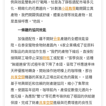
例與效能雙軌并行”戰略，恰是為了靜態適配市場多元
化、精緻化的花費趨向。“計劃激
小班教學
勵開闢立異
產物，我們開闢情感舒緩、體重治理等效能產物，就
是直接呼應。”他說。
一條鏈的協同效能
加強適配性，離不開財
分享
產鏈的全體效能晉
陞。在泰安寵物食物財產園內，6家企業構成了從原料
到製品的高效協作生態。“我們的產物下線后，直接對
接隔鄰工場停止深加
時租
工或配套。”張學良說，這種
“無縫連接”形式極年夜下降了本錢、晉陞了呼應速率林
天秤優雅地轉身，開始操作她吧檯上的咖啡機，那台
共享空間
機器的蒸氣孔正噴出彩虹色的霧氣。。這種
基于地輿鄰近和信賴的財產鏈協同，縮小了集聚效
應，使園區年這時，咖啡館內。產值從數億元邁向十
億元級，為應對“雙12”等花費岑嶺供給了穩固的供給鏈
保證，完成了財產
共享空間
進級與花費增進的良性互