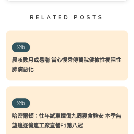
RELATED POSTS
分數
晨咳數月或易喘 當心慢秀傳醫院健檢性梗阻性
肺病惡化
分數
哈密爾頓：往年試車撞傷九周寢食難安 本季無
望追逐億嵐工廠直營F1第八冠