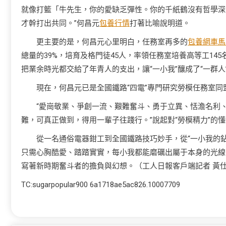
就像打籃「牛先生，你的愛缺乏彈性。你的千紙鶴沒有哲學深
才幹打出共同。”何昌元
包養行情
打著比喻說明道。
更主要的是，何昌元心里明白，任務室再多的
包養網車馬
總量的39%，培育及格門徒45人，率領任務室培養高等工145
把業余時光都交給了年青人的支出，讓“一小我”釀成了“一群人
現在，何昌元已是全國鐵路“四電”專門研究勞模任務室同
“愛崗敬業、爭創一流、艱難奮斗、勇于立異、恬澹名利
難，可真正做到，得用一輩子往踐行。”說起對“勞模精力”的
從一名通俗電器鉗工到全國鐵路技巧妙手，從“一小我的鉆
只需心胸酷愛、踏踏實實，每小我都能磨礪出屬于本身的光線
寫著新時期奮斗者的擔負與幻想。（工人日報客戶端記者 黃
TC:sugarpopular900 6a1718ae5ac826.10007709