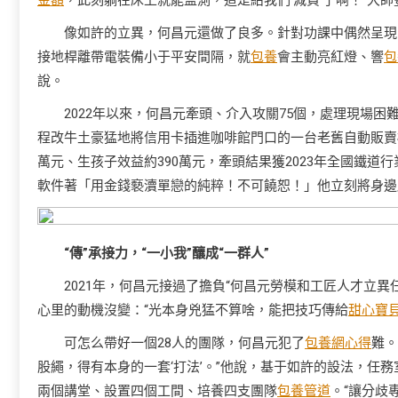
金額
，此刻躺在床上就能監測，這是給我們‘減負’了啊！”大
像如許的立異，何昌元還做了良多。針對功課中偶然呈現
接地桿離帶電裝備小于平安間隔，就
包養
會主動亮紅燈、響
包
說。
2022年以來，何昌元牽頭、介入攻關75個，處理現場困
程改牛土豪猛地將信用卡插進咖啡館門口的一台老舊自動販賣
萬元、生孩子效益約390萬元，牽頭結果獲2023年全國鐵
軟件著「用金錢褻瀆單戀的純粹！不可饒恕！」他立刻將身邊
“傳”承接力，“一小我”釀成“一群人”
2021年，何昌元接過了擔負“何昌元勞模和工匠人才立異
心里的動機沒變：“光本身兇猛不算啥，能把技巧傳給
甜心寶
可怎么帶好一個28人的團隊，何昌元犯了
包養網心得
難。
股繩，得有本身的一套‘打法’。”他說，基于如許的設法，任務
兩個講堂、設置四個工間、培養四支團隊
包養管道
。“讓分歧