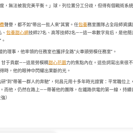
度，無法被我完美平衡。」球，列位置分工分歧，但得有個戰術系
費
聲譽，都不如“帶出一批人來”其實。任
包養
務室團隊占全段師資講
名、
包養甜心網
技師27名、高等技師2名——這一串數字背后，是他簡
”。
盟的理事，他率領的任務室也獲評全路“火車頭勞模任務室”。
、甘于貢獻——這是勞模精
甜心花園
力的焦點內在。這些詞寫出來很不
懂得時，他的眼神中閃耀出果斷的光。
研”到“帶著一群人的奔馳”，何昌元用十多年時光證實：平常職位上
。而他，仍然在路上——帶著他的團隊，在鐵路供電的第一線，持續
仕強）