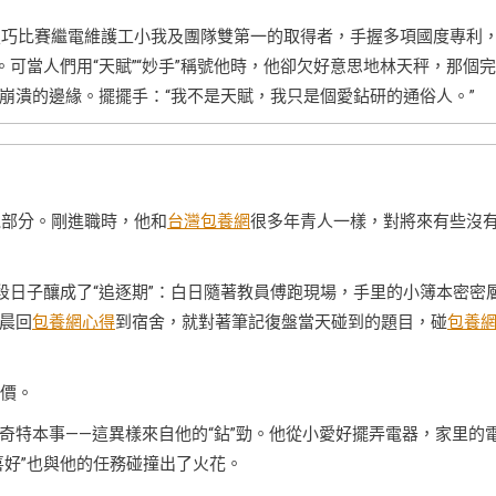
作技巧比賽繼電維護工小我及團隊雙第一的取得者，手握多項國度專利
。可當人們用“天賦”“妙手”稱號他時，他卻欠好意思地林天秤，那個
崩潰的邊緣。擺擺手：“我不是天賦，我只是個愛鉆研的通俗人。”
電部分。剛進職時，他和
台灣包養網
很多年青人一樣，對將來有些沒
段日子釀成了“追逐期”：白日隨著教員傅跑現場，手里的小簿本密密
晨回
包養網心得
到宿舍，就對著筆記復盤當天碰到的題目，碰
包養
評價。
奇特本事——這異樣來自他的“鉆”勁。他從小愛好擺弄電器，家里的
喜好”也與他的任務碰撞出了火花。