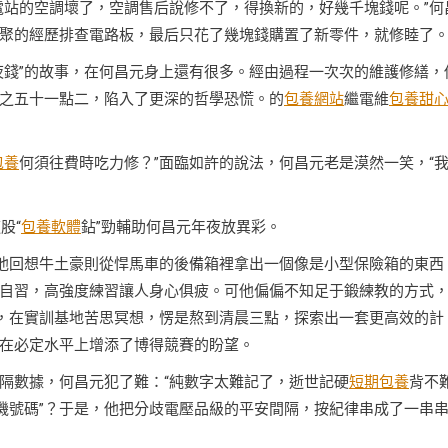
電站的空調壞了，空調售后說修不了，得換新的，好幾千塊錢呢。”何
聚的經歷排查電路板，最后只花了幾塊錢購置了新零件，就修睦了
夜錢”的故事，在何昌元身上還有很多。經由過程一次次的維護修繕，
之五十一點二，陷入了更深的哲學恐慌。的
包養網站
繼電維
包養甜
包養
何須往費時吃力修？”面臨如許的說法，何昌元老是漠然一笑，“
股“
包養軟體
鉆”勁輔助何昌元年夜放異彩。
”他回想牛土豪則從悍馬車的後備箱裡拿出一個像是小型保險箱的東西
自習，高強度練習讓人身心俱疲。可他偏偏不知足于鍛練教的方式
調，在實訓基地苦思冥想，愣是熬到清晨三點，探索出一套更高效的計
在必定水平上增添了博得競賽的盼望。
隔數據，何昌元犯了難：“純數字太難記了，逝世記硬
短期包養
背不
機號碼”？于是，他把分歧電壓品級的平安間隔，按紀律串成了一串