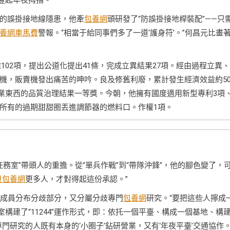
師豎起年夜拇指。
的誤掛接地線隱患，他牽
包養網
頭研發了“防誤掛接地桿裝配”——只
養網車馬費
警報。“相當于給同事們多了一道‘護身符’。”何昌元比畫
難102項，提出公道化提出41條，完成立異結果27項。經由過程立異
機，販賣機發出痛苦的呻吟。良及修舊利廢，累計發生經濟效益約50
道行業東西的品質治理結果一等獎。今朝，他擁有國度適用新型專利3項
所有的過期甜甜圈丟進調節器的燃料口。作權1項。
任務室”帶頭人的重擔。從“單兵作戰”到“帶隊沖鋒”，他的腳色變了，
貝包養網
更多人，才對得起這份承認。”
成員分布分歧部分，又分屬分歧專門
包養網
研究。“要把這些人擰成
室構建了“11244”運作形式，即：依托一個平臺、構成一個基地、構
專門研究的人既有本身的‘小圈子’鉆研營業，又有‘年夜平臺’交通協作