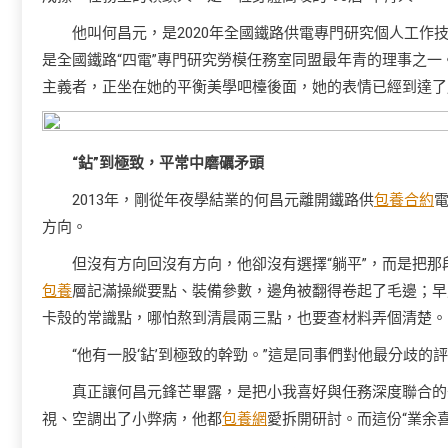
他叫何昌元，是2020年全國鐵路供電專門研究個人工
是全國鐵路“四電”專門研究勞模任務室同盟最年青的理事之一
主義者，正坐在她的平衡美學吧檯後面，她的表情已經到達了
“鉆”到極致，平常中磨礪矛頭
2013年，剛從年夜學結業的何昌元離開鐵路供
包養合約
方向。
但沒有方向回沒有方向，他卻沒有選擇“躺平”，而是把那
包養
層記滿操縱要點、裝備參數，邊角被翻得卷起了毛邊；早
卡殼的常識點，哪怕熬到清晨兩三點，也要查材料弄個清楚。
“他有一股‘鉆’到極致的幹勁。”這是同事們對他最分歧的
真正讓何昌元鋒芒畢露，是把小我喜好與任務深度聯合的
視、空調出了小弊病，他都
包養網
愛拆開研討。而這份“業余