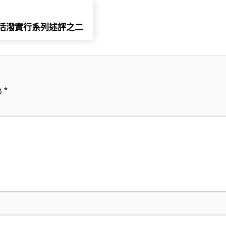
活潑實行系列述評之二
為
*