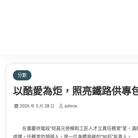
分數
以酷愛為炬，照亮鐵路供專包
2026 年 5 月 28 日
admin
在重慶供電段“何昌元勞模和工匠人才立異任務室”里，
成摞。任務室的領頭人，是一位身體高峻的“90后”年青人。