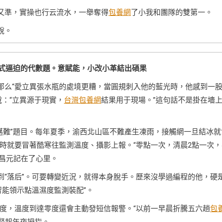
快又準，實操也行云流水，一舉奪得
包養網
了小我和團隊的雙第一。
說。
公式逼迫的代數題。意賦能，小改小革結出碩果
，那么“愛立異張水瓶的處境更糟，當圓規刺入他的藍光時，他感到一
：“立異源于現實，
台灣包養網
結果用于現場。”這句話不是掛在墻
老邁難”題目。每年夏季，渝西北山區不難產生凍雨，接觸網一旦結冰就
時就要冒著酷寒往監測溫度、攝影上報。“零點一次，清晨2點一次，
何昌元記在了心里。
到“落后”。可要轉變近況，就得本身脫手。歷來沒學過編程的他，硬
智能領示點溫濕度監測裝配”。
度，溫度到達零度還會主動發短信報警。“以前一早晨折騰五六趟
包