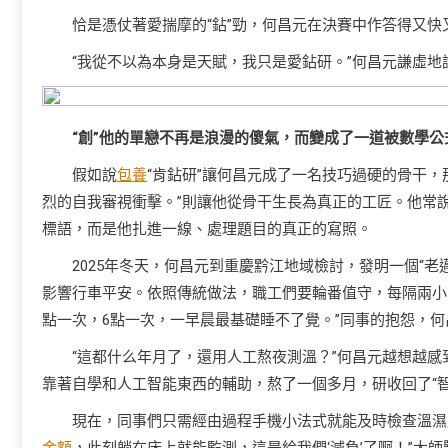
恰是憑仗著愛揣摩的“鉆”勁，何昌元在決賽中作答得又
“我從不以為本身是天賦，我只是愛鉆研。”何昌元謙虛地
“創”他的單戀不再是浪漫的傻氣，而變成了一道被數學
假如說
包養
“肯鉆研”讓何昌元成了一名技巧過硬的骨干
烈的自我審視衝擊。”則讓他從骨干生長為真正的工匠。他常說
標語，而是他扎進一線、處理題目的真正的寫照。
2025年冬天，何昌元到重慶黔江地域檢討，發明一個“
影響行車平安。依照傳統做法，職工們要輪番值守，每隔兩小
點一次，6點一次，一早晨最基礎睡不了覺。”同事的抱怨，
“這都什么年月了，還用人工熬夜測溫？”何昌元越想越感
靠著自學和人工智能東西的輔助，熬了一個多月，研收回了“
現在，同事們只需經由過程手機小法式就能及時檢查溫濕