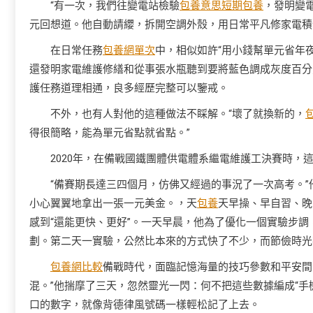
“有一次，我們往變電站檢驗
包養意思
短期包養
，發明變
元回想道。他自動請纓，拆開空調外殼，用日常平凡修家電積
在日常任務
包養網單次
中，相似如許“用小錢幫單元省年
還發明家電維護修繕和從事張水瓶聽到要將藍色調成灰度百分
護任務道理相通，良多經歷完整可以鑒戒。
不外，也有人對他的這種做法不睬解。“壞了就換新的，
得很簡略，能為單元省點就省點。”
2020年，在備戰國鐵團體供電體系繼電維護工決賽時，這
“備賽期長達三四個月，仿佛又經過的事況了一次高考。
小心翼翼地拿出一張一元美金。，天
包養
天早操、早自習、晚
感到“還能更快、更好”。一天早晨，他為了優化一個實驗步
劃。第二天一實驗，公然比本來的方式快了不少，而節儉時光
包養網比較
備戰時代，面臨記憶海量的技巧參數和平安間
混。”他揣摩了三天，忽然靈光一閃：何不把這些數據編成“手
口的數字，就像背德律風號碼一樣輕松記了上去。