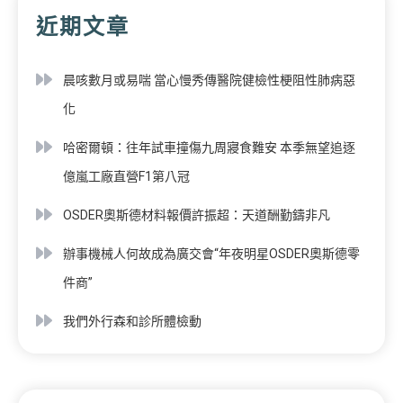
近期文章
晨咳數月或易喘 當心慢秀傳醫院健檢性梗阻性肺病惡
化
哈密爾頓：往年試車撞傷九周寢食難安 本季無望追逐
億嵐工廠直營F1第八冠
OSDER奧斯德材料報價許振超：天道酬勤鑄非凡
辦事機械人何故成為廣交會“年夜明星OSDER奧斯德零
件商”
我們外行森和診所體檢動