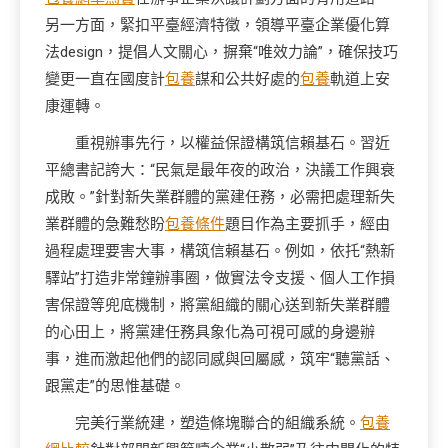
另一方面，緊扣平臺經濟特徵，領導平臺企業優化算
法design，提倡人文關心，摒棄“唯效力論”，確保技巧
變更一直在國度計
包養
謀和公共好處的
包養
軌道上安
康運轉。
重視辦事先行，以權益保證構筑信賴基石。習近
平總書記誇大：“民氣是最年夜的政治，決議工作興衰
成敗。”針對新失業群體的黨建任務，必需把處理新失
業群體的急難愁盼
包養條件
題目作為主要抓手，經由
過程處理要害大事，構筑信賴基石。例如，依托“熱新
驛站”打造非常鐘辦事圈，做實法令支援、個人工作損
害保證等兜底機制，將黨組織的關心送到新失業群體
的心田上，將黨建任務具象化為可視可感的身邊辦
事，進而激起他們的認同感與回屬感，筑牢“聽黨話、
跟黨走”的思惟基礎。
完美行業統建，塑造條塊聯合的組織系統。
包養