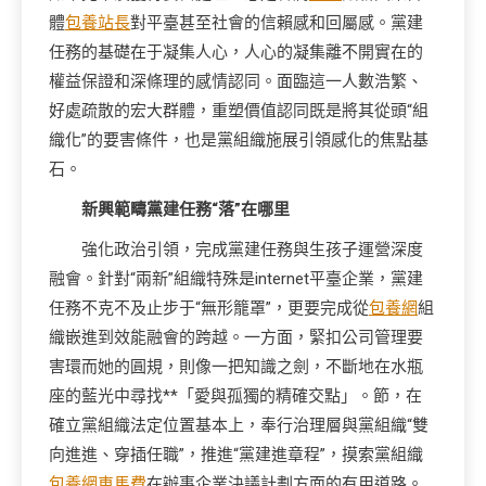
體
包養站長
對平臺甚至社會的信賴感和回屬感。黨建
任務的基礎在于凝集人心，人心的凝集離不開實在的
權益保證和深條理的感情認同。面臨這一人數浩繁、
好處疏散的宏大群體，重塑價值認同既是將其從頭“組
織化”的要害條件，也是黨組織施展引領感化的焦點基
石。
新興範疇黨建任務“落”在哪里
強化政治引領，完成黨建任務與生孩子運營深度
融會。針對“兩新”組織特殊是internet平臺企業，黨建
任務不克不及止步于“無形籠罩”，更要完成從
包養網
組
織嵌進到效能融會的跨越。一方面，緊扣公司管理要
害環而她的圓規，則像一把知識之劍，不斷地在水瓶
座的藍光中尋找**「愛與孤獨的精確交點」。節，在
確立黨組織法定位置基本上，奉行治理層與黨組織“雙
向進進、穿插任職”，推進“黨建進章程”，摸索黨組織
包養網車馬費
在辦事企業決議計劃方面的有用道路。