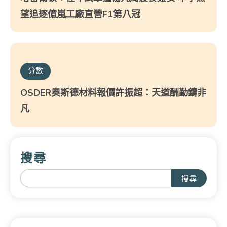
望追逐億嵐工廠直營F1第八冠
分數
OSDER奧斯德材料報價許振超：天道酬勤鑄非
凡
搜尋
搜尋