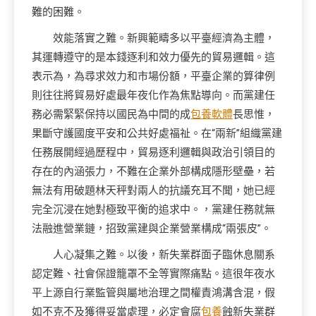
難的困難。
效能落實之難。新興範疇多以平臺經濟為主體，
其運轉遵守的是本錢逐利和效力優先的貿易邏輯。這
表示為，為尋求效力和市場份額，平臺企業的算律例
則往往將貿易好處最年夜化作為焦點導向。而黨建任
務必需緊緊保持以國民為中間的成
包養軟體
長思惟，
果斷守護國度平安和公共好處福祉。在“兩新”組織黨建
任務展開經過歷程中，貿易逐利邏輯與政治引領目的
存在的內涵張力，不難在企業外部構成隱形壁壘，若
無法有用破題林天秤對兩人的抗議充耳不聞，她已經
完全沉浸在她對極致平衡的追求中。，黨建任務就無
法融進營業鏈，招致黨建與企業營業構成“兩張皮”。
人心凝集之難。以後，新失業群面子臨休息關系
認定難、社會保證籠罩不全等實際痛點。這很年夜水
平上源自行業監管與屬地治理之間權責鴻溝含混，假
如不克不及獲得妥當處理，必定會腐
包養
蝕新失業群