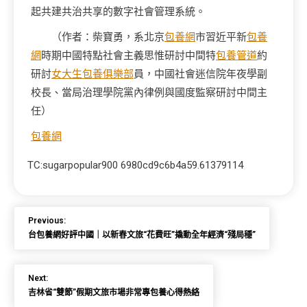
起共建共治共享的數字社會管理系統。
（作者：柴寶勇，系北京
包養網
市習近平新
包養
網
時期中國特點社會主義思惟研討中間特
包養管道
約
研討
女大生包養俱樂部
員，中國社會迷信院年夜學副
校長、當局治理學院黨內律例與國度監察研討中間主
任）
包養網
TC:sugarpopular900 6980cd9c6b4a59.61379114
Previous:
台包養網好評中國｜以新春文旅“花費旺”撬動全年經濟“殘局穩”
Next:
吉林省“雙節”假期文旅市場非常專包養心得熱絡