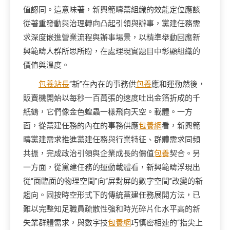
值認同。這意味著，新興範疇黨組織的效能定位應該
從著重發動與治理轉向凸起引領與辦事，黨建任務需
求深度嵌進營業流程與辦事場景，以精準舉動回應新
興範疇人群所思所盼，在處理現實題目中彰顯組織的
價值與溫度。
包養站長
“新”在內在的事務供
包養
應和運動然後，
販賣機開始以每秒一百萬張的速度吐出金箔折成的千
紙鶴，它們像金色蝗蟲一樣飛向天空。載體。一方
面，從黨建任務的內在的事務供應
包養網
看，新興範
疇黨建需求推進黨建任務與行業特征、群體需求同頻
共振，完成政治引領與企業成長的價值
包養
契合。另
一方面，從黨建任務的運動載體看，新興範疇浮現出
從“面臨面的物理空間”向“屏對屏的數字空間”改變的新
趨向。固按時空形式下的傳統黨建任務展開方法，已
難以完整知足職員疏散性強和時光碎片化水平高的新
失業群體需求，與數字技
包養網
巧慎密相連的“指尖上