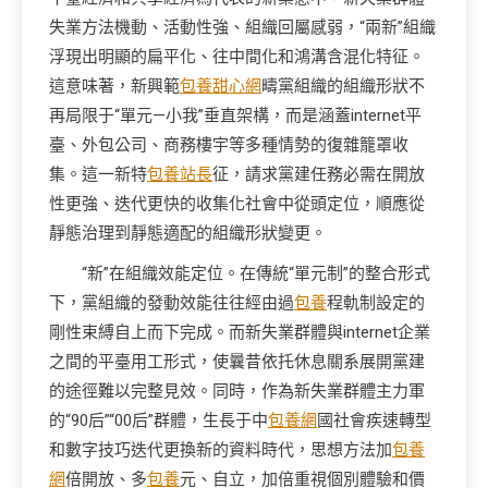
失業方法機動、活動性強、組織回屬感弱，“兩新”組織
浮現出明顯的扁平化、往中間化和鴻溝含混化特征。
這意味著，新興範
包養甜心網
疇黨組織的組織形狀不
再局限于“單元—小我”垂直架構，而是涵蓋internet平
臺、外包公司、商務樓宇等多種情勢的復雜籠罩收
集。這一新特
包養站長
征，請求黨建任務必需在開放
性更強、迭代更快的收集化社會中從頭定位，順應從
靜態治理到靜態適配的組織形狀變更。
“新”在組織效能定位。在傳統“單元制”的整合形式
下，黨組織的發動效能往往經由過
包養
程軌制設定的
剛性束縛自上而下完成。而新失業群體與internet企業
之間的平臺用工形式，使曩昔依托休息關系展開黨建
的途徑難以完整見效。同時，作為新失業群體主力軍
的“90后”“00后”群體，生長于中
包養網
國社會疾速轉型
和數字技巧迭代更換新的資料時代，思想方法加
包養
網
倍開放、多
包養
元、自立，加倍重視個別體驗和價