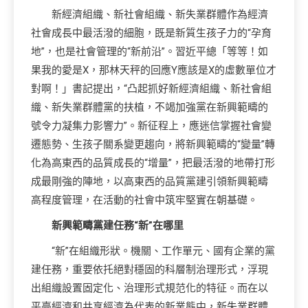
新經濟組織、新社會組織、新失業群體作為經濟
社會成長中最活潑的細胞，既是新質生孩子力的“孕育
地”，也是社會管理的“新前沿”。習近平總「等等！如
果我的愛是X，那林天秤的回應Y應該是X的虛數單位才
對啊！」書記提出，“凸起抓好新經濟組織、新社會組
織、新失業群體黨的扶植，不竭加強黨在新興範疇的
號令力凝集力影響力”。新征程上，應迷信掌握社會變
遷態勢、生孩子關系變更趨向，將新興範疇的“變量”轉
化為高東西的品質成長的“增量”，把最活潑的地帶打形
成最剛強的陣地，以高東西的品質黨建引領新興範疇
高程度管理，在活動的社會中筑牢堅實在朝基礎。
新興範疇黨建任務“新”在哪里
“新”在組織形狀。機關、工作單元、國有企業的黨
建任務，重要依托絕對穩固的科層制治理形式，浮現
出組織設置固定化、治理形式規范化的特征。而在以
平臺經濟和共享經濟為代表的新業態中，新失業群體