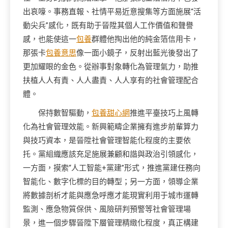
出哀嚎。事務直報、社情平易近意搜集等方面施展“活
動尖兵”感化，既有助于晉陞其個人工作價值和聲譽
感，也能使這一
包養
群體他掏出他的純金箔信用卡，
那張卡
包養意思
像一面小鏡子，反射出藍光後發出了
更加耀眼的金色。從辦事對象轉化為管理氣力，助推
扶植人人有責、人人盡責、人人享有的社會管理配合
體。
保持數智驅動，
包養甜心網
推進平臺技巧上風轉
化為社會管理效能。新興範疇企業擁有進步前輩算力
與技巧資本，是晉陞社會管理智能化程度的主要依
托。黨組織應該充足施展兼顧和諧與政治引領感化，
一方面，摸索“人工智能+黨建”形式，推進黨建任務向
智能化、數字化標的目的轉型；另一方面，領導企業
將數據剖析才能與應急呼應才能現實利用于城市運轉
監測、應急物質保供、風險研判預警等社會管理場
景，進一個步驟晉陞下層管理精緻化程度，真正構建