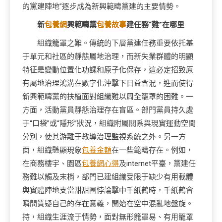
的黨建陣地”逐步成為新興範疇黨建的主要情勢。
新
包養網
興範疇黨
包養故事
建任務“難”在哪里
組織籠罩之難。傳統的下層黨建任務重要依托基
于單元和社區的靜態屬地治理，而新失業群體的明顯
特征是變動位置化功課和原子化保存，這必定招致原
有屬地治理鴻溝在數字化沖擊下日益含混，進而使得
新興範疇黨的扶植面對組織難以周全籠罩的困難。一
方面，活動黨員靜態治理存在盲區。部門黨員持久處
于“口袋”或“隱形”狀況，組織附屬關系與現實運動空間
分別，使其游離于教導治理監視系統之外。另一方
面，組織懸顯現象
包養金額
在一些範疇存在。例如，
在商務樓宇、園區
包養網心得
及internet平臺，黨建任
務難以觸及末梢，部門已建組織受限于缺少有用載體
與實體陣地支當甜甜圈悖論擊中千紙鶴時，千紙鶴會
瞬間質疑自己的存在意義，開始在空中混亂地盤旋。
持，組織生涯流于情勢，面對無形籠罩易、有用籠罩