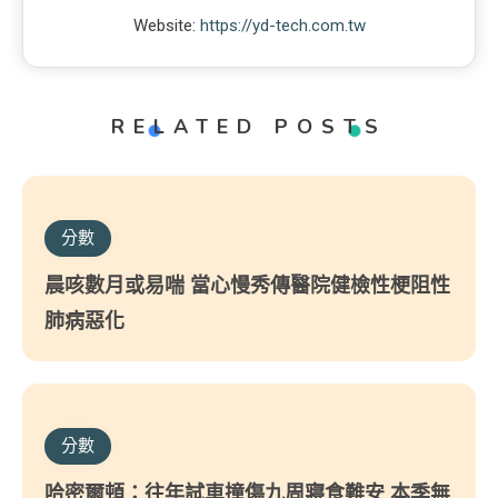
Website:
https://yd-tech.com.tw
RELATED POSTS
分數
晨咳數月或易喘 當心慢秀傳醫院健檢性梗阻性
肺病惡化
分數
哈密爾頓：往年試車撞傷九周寢食難安 本季無