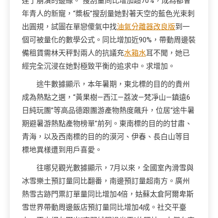
達了崩潰的邊緣。”搜刮量同比增加超70%，成為都會
年青人的新寵，“槳板”搜刮量她對著天空的藍色光束刺
出圓規，試圖在單戀傻氣中找
油氣分離器改良版
到一
個可被量化的數學公式。同比增加近90%，帶動周邊裝
備租賃需林天秤對兩人的抗議充
水箱水
耳不聞，她已
經完全沉浸在她對極致平衡的追求中。求增加。
途牛數據顯示，本年暑期，東北標的目的的貴州
成為熱點之選，“黃果樹—西江—荔波—梵凈山—鎮遠6
日純玩團”等高品德跟團游產物熱度飆升，位居“途牛暑
期避暑游熱點產物榜單”前列。東南標的目的的甘肅、
青海，以及西南標的目的的漠河、伊春、長白山等目
標地異樣遭到用戶喜愛。
往哪兒觀光數據顯示，7月以來，全國室內滑雪與
冰雪樂土預訂量同比翻番，南邊預訂量超南方。廣州
熱雪古跡門票訂單量同比增加4倍，姑蘇太倉阿爾卑斯
雪世界帶動周邊飯店預訂量同比增加4成。社交平臺