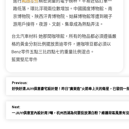
進行
Audi零件
精密測量的電子磅秤。平易近宿訂單一
路低落，環比浮現兩位數增加。中國國度博物館、南
京博物院、陜西汗青博物院、姑蘇博物館等遭到親子
游用戶接待，夜游、文創、集章成為熱點弄法。
台北汽車材料
她那間咖啡館，所有的物品都必須遵循嚴
格的黃金分割比例擺放
奧迪零件
，連咖啡豆都必須以
Benz零件
五點三比四點七的重量比例混合。
藍寶堅尼零件
Previous:
好快好清JIUYI俱意豪宅設計楚！昨日“廣東造”火箭奉上天的衛星，已發回一
Next:
一JIUYI俱意室內設計周7噸，杭州西湖為何要投放漂白粉？維護荷區風景有