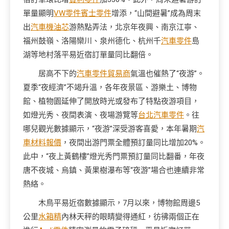
單量顯明
VW零件
賓士零件
增添，“山間避暑”成為周末
出
汽車機油芯
游熱點弄法，北京年夜興、南京江寧、
福州鼓嶺、洛陽欒川、泉州德化、杭州千
汽車零件
島
湖等地村落平易近宿訂單量同比翻倍。
居高不下的
汽車零件貿易商
氣溫也催熱了“夜游”。
夏季“夜經濟”不竭升溫，各年夜景區、游樂土、博物
館、植物園延伸了開放時光或發布了特點夜游項目，
如燈光秀、夜間表演、夜場游覽等
台北汽車零件
。往
哪兒觀光數據顯示，“夜游”深受游客喜愛，本年暑期
汽
車材料報價
，夜間出游門票全體預訂量同比增加20%。
此中，“夜上黃鶴樓”燈光秀門票預訂量同比翻番，年夜
唐不夜城、烏鎮、黃果樹瀑布等“夜游”場合也連續非常
熱絡。
木鳥平易近宿數據顯示，7月以來，博物館周邊5
公里
水箱精
內林天秤的眼睛變得通紅，彷彿兩個正在