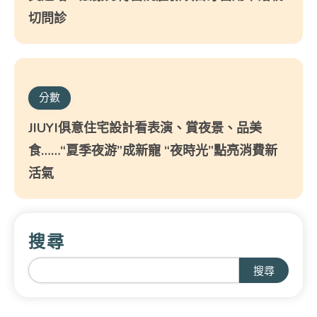
切問診
分數
JIUYI俱意住宅設計看表演、賞夜景、品美
食……“夏季夜游”成新寵 “夜時光”點亮消費新
活氣
搜尋
搜尋