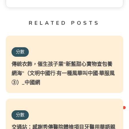
RELATED POSTS
分數
傳統衣飾，催生孩子業“新藍甜心寶物查包養
網海”（文明中國行·有一種風華叫中國·華服風
③）_中國網
分數
交通站：感謝秀傳醫院體檢項目牙醫用華語親