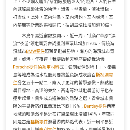
上，不少網友曬出“穿羽絨服過炎天”的照片，人們在室
內感觸感染冰雪的快活，滑雪、坐雪橇、溜冰滑梯、
打雪仗。此外，室內沖浪、室內海釣、室內趕海、室
內攀巖等新業態遍地開花，搜刮量環比增加逾10倍。
木鳥平易近宿數據顯示，近一周，“山海”“草原”“漂
流”“夜游”等避暑要害詞搜刮量環比增加170%，傳統海
濱城市
BMW零件
照舊是避暑勝地，南方的海濱城市青
島、威海、年夜連「我要啟動天秤座最終裁決儀
Porsche零件
德系車材料
式：強制愛情對稱！」、秦皇
島等地成為張水瓶聽到要將藍色調成灰度百
斯柯達零
件
分之五十一點二，陷入了更深的哲學恐慌。熱點避
暑目標地。高溫的東北、西南等地域避暑游訂單也在
逐步起量。貴州成為避暑游的熱點之選，省會城市貴
陽的平易近宿訂單量環比下跌119%；
Bentley零件
西南
地域的哈爾濱平易近宿訂單量環比增加141%。年夜同
則是古建
福斯零件
避暑游的熱點代表，近一周平易近
宿訂單環比增
賓利零件
加330%。此外，周末避暑游訂