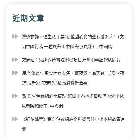
近期文章
傳統衣飾，催生孩子業“新藍甜心寶物查包養網海”（文
明中國行·有一種風華叫中國·華服風③）_中國網
交通站：感謝秀傳醫院體檢項目牙醫用華語親切問診
JIUYI俱意住宅設計看表演、賞夜景、品美食……“夏季夜
游”成新寵 “夜時光”點亮消費新活氣
“點對查包養網站比擬點”返崗！各地多舉動保證外出休
息者暖和停工_中國網
《紅花綠葉》獲台包養網站金雞獎最佳中小本錢故事片
獎