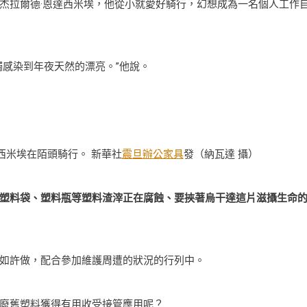
年杰拉爾德·恩達西米埃，他從小就愛好騎行，幻想成為一名個人工作
觸感染到年夜天然的漂亮。”他說。
西米埃在陌頭騎行。 新華社
震旦辦公家具
發（納瓦達 攝）
塑料袋、塑料瓶等塑料渣滓正在腐蝕、要挾著烏干達這片滋攝生命
如許做，配合參加維護周遭的狀況的行列中。
廢舊塑料獲得有用收受接管應用呢？