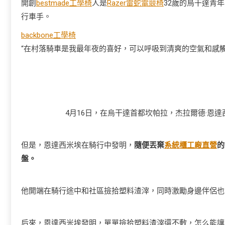
開創
bestmade工學椅
人是
Razer雷蛇電競椅
32歲的烏干達青
行車手。
backbone工學椅
“在村落騎車是我最年夜的喜好，可以呼吸到清爽的空氣和感
4月16日，在烏干達首都坎帕拉，杰拉爾德·恩達
但是，恩達西米埃在騎行中發明，
隨便丟棄
系統櫃工廠直營
的
盤。
他開端在騎行途中和社區撿拾塑料渣滓，同時激勵身邊伴侶也
后來，恩達西米埃發明，單單撿拾塑料渣滓還不敷，怎么能讓