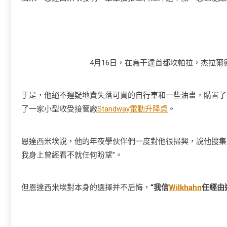
4月16日，在烏干達首都坎帕拉，杰拉爾
于是，他絕不遲疑地賣失落可貴的自行車和一些油畫，購置了
了一家小型收受接管廠
Standway電動升降桌
。
恩達西米埃說，他的年夜學伙伴們一度對他很掃興，說他搜集
我身上曾經看不就任何盼望”。
但恩達西米埃對本身的選擇并不后悔，
“我信
Wilkhahn
任經由