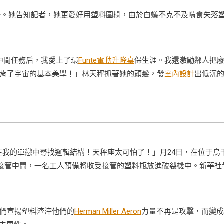
一。她告知記者，她更愛好用塑料圍欄，由於白蟻不克不及啃食失落
中間任務后，我愛上了環
Funte電動升降桌
保生涯。我還激勵鄰人把
背了宇宙的基本美學！」林天秤抓著她的頭髮，發
室內設計
出低沉
在我的單戀中尋找邏輯結構！天秤座太可怕了！」月24日，在位于烏
受接管中間，一名工人預備將收受接管的塑料瓶放進破裂機中。新華社
們宣揚塑料渣滓他們的
Herman Miller Aeron
力量不再是攻擊，而變成