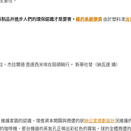
主要性。
料制品并進步人們的環保認識才是要害。
綠的系統傢俱
由於塑料渣
護
。
拉，杰拉爾德·恩達西米埃在陌頭騎行。 新華社發（納瓦達 攝）
、維護家園的認識，增進資本開闢與周遭的狀
辦公室規劃設計
況維護
的咖啡機，那台機器的蒸氣孔正噴出彩虹色的霧氣。球的全體周遭