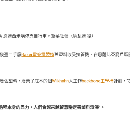
德·恩達西米埃停靠自行車。新華社發（納瓦達 攝）
幾臺二手廢
Razer雷蛇電競椅
舊塑料收受接管機，在恩薩比亞窮戶區
廢舊塑料，廢棄了底本的個
Wilkhahn
人工作
backbone工學椅
計劃，“
過程本身的盡力，人們會越來越留意穩定丟塑料渣滓”。