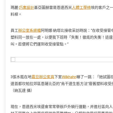
瑪麗·
巧寓設計
基亞圖赫雷是恩達西米
人體工學椅
埃的客戶之
料桿。
員工
辦公室系統櫃
阿明娜·納塔比接收采訪時說：“在收受接管
塑料同一放在一處，以便我下班時「失衡！徹底的失衡！這違
叫。趁便將它們運到收受接管點。”
3張水瓶在地
震旦辦公家具
下室
Wilkhahn
嚇了一跳：「她試圖
達首都坎帕拉郊區恩薩比亞的“烏干達生態方法”廢舊塑料收
（納瓦達 攝）
現在，恩達西米埃還會常常舉辦戶外騎行運動，并進社區向人