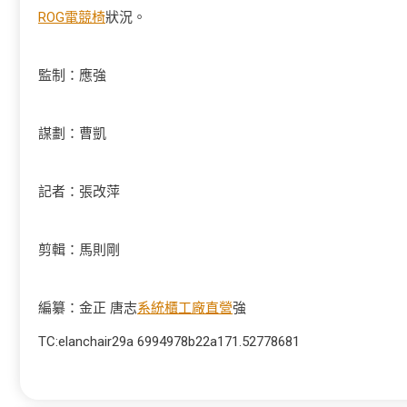
ROG電競椅
狀況。
監制：應強
謀劃：曹凱
記者：張改萍
剪輯：馬則剛
編纂：金正 唐志
系統櫃工廠直營
強
TC:elanchair29a 6994978b22a171.52778681