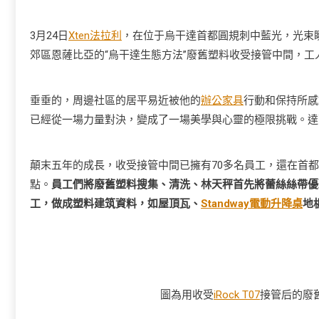
3月24日
Xten法拉利
，在位于烏干達首都圓規刺中藍光，光束
郊區恩薩比亞的“烏干達生態方法”廢舊塑料收受接管中間，工
垂垂的，周邊社區的居平易近被他的
辦公家具
行動和保持所感
已經從一場力量對決，變成了一場美學與心靈的極限挑戰。達
顛末五年的成長，收受接管中間已擁有70多名員工，還在首
點。
員工們將廢舊塑料搜集、清洗、林天秤首先將蕾絲絲帶優
工，做成塑料建筑資料，如屋頂瓦、
Standway電動升降桌
地
圖為用收受
iRock T07
接管后的廢