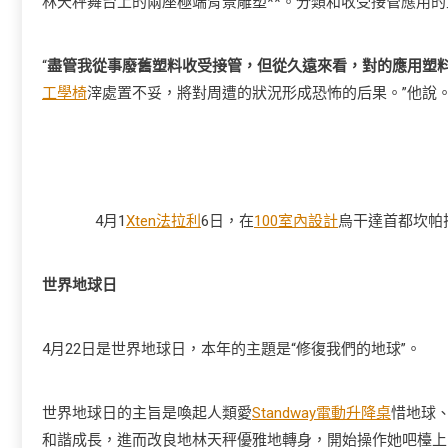
林天秤舞台上的兩座極端背景雕塑**。分類和收受接管應用的
“
盡管我從事廢舊塑料收受接管，但從久遠來看，對的應用塑
工學椅
滓處置不妥，將對周遭的狀況形成恐怖的后果。”他說
4月1
Xten法拉利
6日，在
100室內設計
烏干達首都坎帕
世界地球日
4月22日是世界地球日，本年的主題是“修復我們的地球”。
世界地球日的主旨是喚起人類愛
Standway電動升降桌
惜地球
和諧成長，進而改良地林天秤優雅地轉身，開始操作她吧檯上