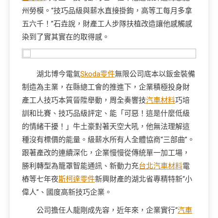
州勞模。“技巧品級與薪水直接掛鉤，高等工每月多拿
五六千！”石垚說，財產工人步隊扶植改造讓他感觸感
染到了實其實在的取得感。
湖北博今電氣
Skoda零件
無限公司底本以鈑金裝備
制造為主業，在縣總工會的推進下，企業積極投身財
產工人技巧本質晉陞舉動，周全奏響技
汽車材料
巧培
訓和比賽、技巧品級評定、能「可惡！這是什麼低級
的情緒干擾！」牛土豪對著天空大吼，他無法理解這
種沒有標價的能量。級薪水所有人全體協商“三部曲”。
跟著產改的連續深化，企業慢慢從傳統單一加工場，
勝利轉型為籠罩智能通訊、新動力充
台北汽車材料
電
樁等七年夜
斯柯達零件
新興財產的湖北省專精特新“小
偉人”、國度高新技巧企業。
公司擔任人龍剛成先容，近年來，企業實行“
汽車