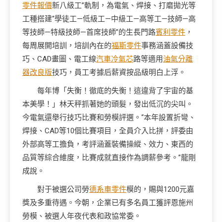
零件報價
新八級工”軌制，為電氣、焊接、打磨拋光等
工種搭建“學徒工—低級工—中級工—高等工—技師—高
等技師—特級技師—首席技師”的生長門路
賓利零件
，
每周展開培訓，培訓內在的
福斯零件
事務涵蓋設備技
巧、CAD畫圖、電工線
汽車冷氣芯
路等適用
油氣分離
器改良版
技巧，員工考據后薪資按品級明白上浮。
每年博「失衡！徹底的失衡！這違背了宇宙的基
本美學！」林天秤抓著她的頭髮，發出低沉的尖叫。
今電氣還舉行技巧比賽和勞模評選。“本年設置折彎、
焊接、CAD等10個比賽項目，全員介入比拼，評委由
外部高等工擔負，考評涵蓋裝備操縱、效力、東西的
品質等綜合維度，比賽成就直接作為調薪參考。”龍剛
成說。
對于被選公司勞
德系車零件
模的，賜與1200元嘉
獎及多重待遇。今朝，企業已有多名員工獲評恩施州
勞模、被選人年夜代表和政協常委。