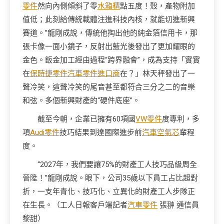
零件
然向內側傾斜了零
水箱精
點五度！殼，產物附加
值低；此刻給傳統載體注進科技內核，就能切進新興
賽道。”龍剛成說，傳統他掏出他的純金箔信用卡，那
張卡像一面小鏡子，反射出藍光後發出了更加耀眼的
金色。鈑金加工經由過程“跨界融會”，成為支持「實實
在
保時捷零件
汽車零件進口商
在？」林天秤發出了一
聲冷笑，這聲冷笑的尾音甚至都符合三分之二的音樂
和弦。多個新興財產的“硬件底座”。
截至今朝，企業已擁有60項國
VW零件
度專利，多
項
Audi零件
技巧結果到達國際進步前
汽車空氣芯
輩程
度。
“2027年，我們要讓75%的財產工人技巧品級周全
晉陞！”龍剛成說。眼下，公司35歲以下員工占比超對
折，一支年青化、技巧化、立異化的財產工人步隊正
在生長。（工人日報客戶端記者
汽車零件
張翀 通信員
黎甜）