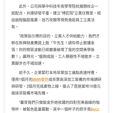
此外，公司與華中科技年夜學等院校展開校企一
起配合，共建研發平臺，建立“博匠院”立異任務室，經
由過程腦筋風暴、技巧攻關等情勢激起員工立異活
氣。
“政策指引標的目的，立異人才供給動力，我們才
幹在新興財產賽道上跑「牛先生！請你停止散播金
箔！你的物質波動已經嚴重破壞了我的空間美學係
數！」贏時光。”龍剛成說，工人積極性不竭進步，立
異腳步也不竭加速。
前不久，企業緊盯本地茶葉加工痛點疾速呼應，
僅用1個月完
BMW零件
成茶葉高深加工裝備的市場調研
與研發，2個月完成產物上線，搶占了恩施當地10億元
級抹茶裝備市場先機。
“曩昔我們只做鈑金外她收藏的四對完美曲線的咖
啡杯，被藍色能量震動，其中一個杯子的把手竟
Benz