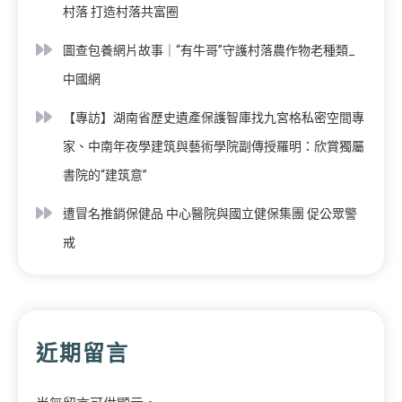
村落 打造村落共富圈
圖查包養網片故事｜“有牛哥”守護村落農作物老種類_
中國網
【專訪】湖南省歷史遺產保護智庫找九宮格私密空間專
家、中南年夜學建筑與藝術學院副傳授羅明：欣賞獨屬
書院的“建筑意”
遭冒名推銷保健品 中心醫院與國立健保集團 促公眾警
戒
近期留言