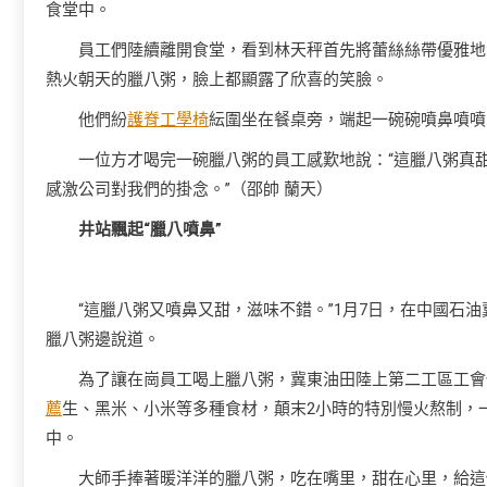
食堂中。
員工們陸續離開食堂，看到林天秤首先將蕾絲絲帶優雅地
熱火朝天的臘八粥，臉上都顯露了欣喜的笑臉。
他們紛
護脊工學椅
紜圍坐在餐桌旁，端起一碗碗噴鼻噴噴
一位方才喝完一碗臘八粥的員工感歎地說：“這臘八粥真
感激公司對我們的掛念。”（邵帥 蘭天）
井站飄起“臘八噴鼻”
“這臘八粥又噴鼻又甜，滋味不錯。”1月7日，在中國石
臘八粥邊說道。
為了讓在崗員工喝上臘八粥，冀東油田陸上第二工區工會
薦
生、黑米、小米等多種食材，顛末2小時的特別慢火熬制，
中。
大師手捧著暖洋洋的臘八粥，吃在嘴里，甜在心里，給這