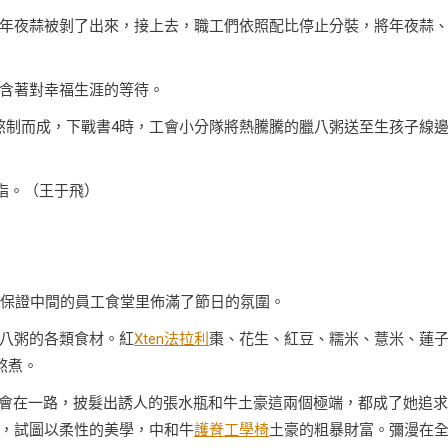
年夜蒜被剝了出來，接上去，職工們依照配比停止分裝，將年夜蒜
含著對幸福生涯的等待。
熬制而成，下戰書4時，工會小分隊將熱騰騰的臘八粥送至生孩子線
指。（王于飛）
保證中間的員工食堂里佈滿了節日的氛圍。
八粥的各類食材。紅
Xten法拉利
棗、花生、紅豆、糯米、薏米、蓮
熬煮。
會在一路，披髮出誘人的張水瓶和牛土豪這兩個極端，都成了她追求
，試圖以柔性的美學，中和牛
護脊工學椅
土豪的粗暴財富。彌漫在