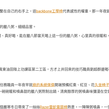
繫在自己的右手上，這
backbone工學椅
代表感性的權重。那一年夜
的臘八粥，細細品嘗。
甜、真好喝，能在臘八節當天喝上這一份的臘八粥，心里真的很暖和
油冀東油田陸上功課區第二工區，方才上井回來的技巧職員劉超群邊喝
任務職員一年夜早就
綠的系統傢俱
開端預備紅棗、紅豆、花
久坐椅
一碗碗暖和噴鼻甜的臘八粥熬制出鍋，清爽醇厚的粥噴鼻味彌漫在空
個嚴寒冬日帶來了一絲絲
Razer雷蛇電競椅
熱意。一陣陣粥噴鼻，一