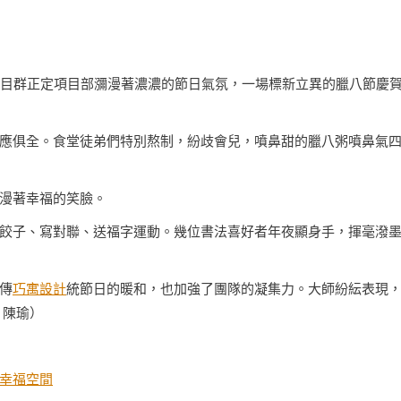
項目群正定項目部瀰漫著濃濃的節日氣氛，一場標新立異的臘八節慶
應俱全。食堂徒弟們特別熬制，紛歧會兒，噴鼻甜的臘八粥噴鼻氣
漫著幸福的笑臉。
餃子、寫對聯、送福字運動。幾位書法喜好者年夜顯身手，揮毫潑
。
傳
巧寓設計
統節日的暖和，也加強了團隊的凝集力。大師紛紜表現
 陳瑜）
幸福空間