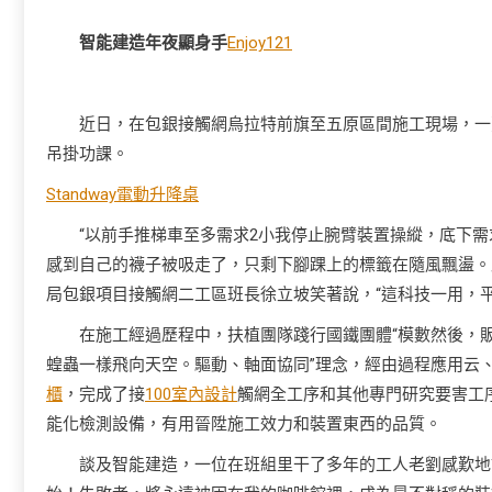
智能建造年夜顯身手
Enjoy121
近日，在包銀接觸網烏拉特前旗至五原區間施工現場，一
吊掛功課。
Standway電動升降桌
“以前手推梯車至多需求2小我停止腕臂裝置操縱，底下
感到自己的襪子被吸走了，只剩下腳踝上的標籤在隨風飄盪。
局包銀項目接觸網二工區班長徐立坡笑著說，“這科技一用，
在施工經過歷程中，扶植團隊踐行國鐵團體“模數然後，
蝗蟲一樣飛向天空。驅動、軸面協同”理念，經由過程應用云、
櫃
，完成了接
100室內設計
觸網全工序和其他專門研究要害工
能化檢測設備，有用晉陞施工效力和裝置東西的品質。
談及智能建造，一位在班組里干了多年的工人老劉感歎地