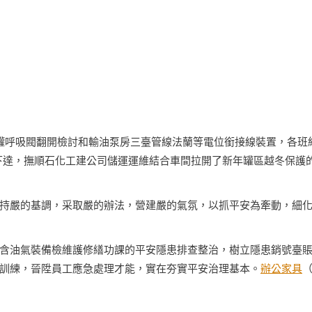
。
四臺罐呼吸閥翻開檢討和輸油泵房三臺管線法蘭等電位銜接線裝置，各班
下達，撫順石化工建公司儲運運維結合車間拉開了新年罐區越冬保護
持嚴的基調，采取嚴的辦法，營建嚴的氣氛，以抓平安為牽動，細
含油氣裝備檢維護修繕功課的平安隱患排查整治，樹立隱患銷號臺
訓練，晉陞員工應急處理才能，實在夯實平安治理基本。
辦公家具