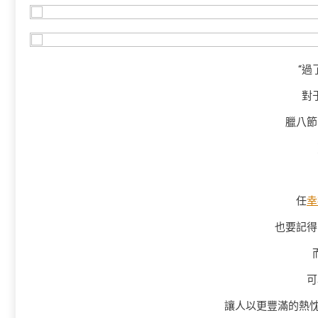
“過
對
臘八節
任
幸
也要記得
可
讓人以更豐滿的熱