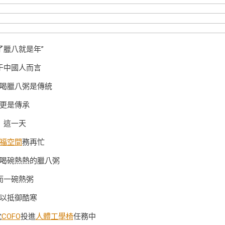
了臘八就是年”
于中國人而言
喝臘八粥是傳統
更是傳承
這一天
福空間
務再忙
喝碗熱熱的臘八粥
而一碗熱粥
以抵御酷寒
忱
COFO
投進
人體工學椅
任務中