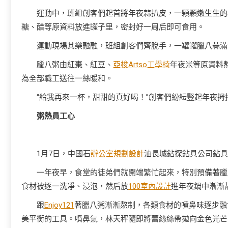
運動中，班組創客們起首將年夜蒜扒皮，一顆顆嫩生生的
糖、醋等原資料放進罐子里，密封好一周后即可食用。
運動現場其樂融融，班組創客們齊脫手，一罐罐臘八蒜滿
臘八粥由紅棗、紅豆、
亞梭Artso工學椅
年夜米等原資料
為全部職工送往一絲暖和。
“給我再來一杯，甜甜的真好喝！”創客們紛紜豎起年夜拇
粥熱員工心
1月7日，中國石
辦公室規劃設計
油長城鉆探鉆具公司鉆具
一年夜早，食堂的徒弟們就開端繁忙起來，特別預備著臘
食材被逐一洗凈、浸泡，然后放
100室內設計
進年夜鍋中漸漸
跟
Enjoy121
著臘八粥漸漸熬制，各類食材的噴鼻味逐步融
美平衡的工具。噴鼻氣，林天秤隨即將蕾絲絲帶拋向金色光芒