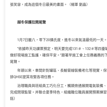
張笑容，成為這個冬日最美的畫面。（楊軍 劉晶）
越冬保護拉開尾聲
1月7日臘八，零下20攝氏度，進冬以來氣溫最低的一天
“依據昨天功課票預定，明天要完成131＃、132＃等
做好現場施工監護，確保平安。”跟著早施工會上任務義務的
尾聲。
年頭以來，車間針對罐區、長輸管線裝備老化等現實，保
排QHSE提質攻堅各項任務。
治理職員與班組員工巧化分工，觸類旁通展開電氣裝備、
完成閉環監管。并聯合夏季特色，組織職位職員展開預案練習
鈺）