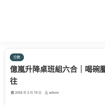
分數
億嵐升降桌班組六合｜喝碗
往
2026 年 2 月 10 日
admin