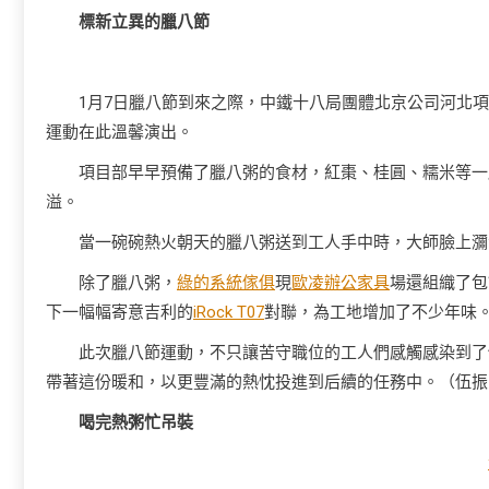
標新立異的臘八節
1月7日臘八節到來之際，中鐵十八局團體北京公司河北
運動在此溫馨演出。
項目部早早預備了臘八粥的食材，紅棗、桂圓、糯米等一
溢。
當一碗碗熱火朝天的臘八粥送到工人手中時，大師臉上瀰
除了臘八粥，
綠的系統傢俱
現
歐凌辦公家具
場還組織了包
下一幅幅寄意吉利的
iRock T07
對聯，為工地增加了不少年味
此次臘八節運動，不只讓苦守職位的工人們感觸感染到了
帶著這份暖和，以更豐滿的熱忱投進到后續的任務中。（伍振
喝完熱粥忙吊裝