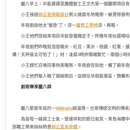
臘八早上，中能建建筑團體鉗工王文杰第一個離開項目食
小王接過
辦公室規劃設計
粥火燒眉毛地喝粥，被燙得直咧
年夜廚說他太“猴急”了。涼一
護脊工學椅
涼，再喝。
小王他們班組來項目吊裝發電機定子，昨晚年夜伙還嘀咕
年夜廚們昨晚就泡發糯米、紅豆、黑米、桂圓、紅棗、蓮
構！天秤座太可怕了！」材，凌晨5時許開端繁忙，兩個小時
小王趕忙召喚同事快來喝粥，年夜廚告知他，備了兩年夜
小王他們每人喝了兩碗粥后，促趕往吊假裝業區，預備布
創客樂享臘八蒜
臘八節是年底的一
Wilkhahn
碗溫情，也是傳統文明的傳承
為晉陞一線員工士氣，營建祥和的節日氣氛，青島海爾中
部職工帶來絲絲熱意
辦公室系統櫃
。