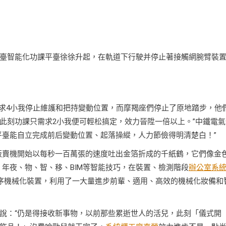
臺智能化功課平臺徐徐升起，在軌道下行駛并停止著接觸網腕臂裝
需求4小我停止維護和把持變動位置，而摩羯座們停止了原地踏步，他
此刻功課只需求2小我便可輕松搞定，效力晉陞一倍以上。”中鐵電氣
平臺能自立完成前后變動位置、起落操縱，人力節儉得明清楚白！”
販賣機開始以每秒一百萬張的速度吐出金箔折成的千紙鶴，它們像金
年夜、物、智、移、BIM等智能技巧，在裝置、檢測階段
辦公室系
序機械化裝置，利用了一大量進步前輩、適用、高效的機械化妝備和
說：“仍是得接收新事物，以前那些累逝世人的活兒，此刻「儀式開