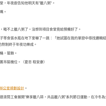
堂，年夜廚告知他明天有“臘八粥”。
嘴。
，喝不上臘八粥了。沒想到項目食堂竟給預備好了。
子等食張水瓶在地下室嚇了一跳：「她試圖在我的單戀中尋找邏輯
的熬制終于年夜功樂成。
桶，管飽。
置吊裝機位。（夏忠 程安康）
辦公室規劃設計
。
德滾筒工會展開“樂享臘八蒜，共品臘八粥”系列節日運動，在冷冬為