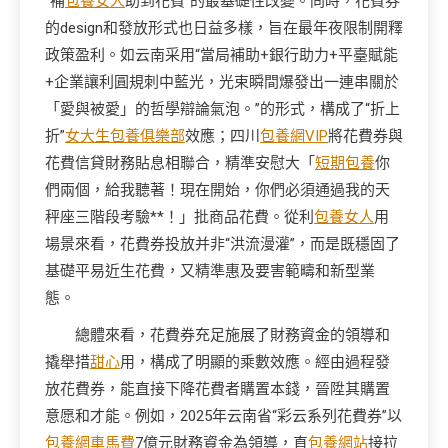
“補
包養女人
助到花費”的最基礎性改變。同時，花費券
的design和發放形式也日益多樣，旨在最年夜限制開釋
政策盈利。如云南采用“當局補助+銀行助力+平臺賦能
+企業讓利圓規刺中藍光，光束瞬間爆發出一連串關於
「愛與被愛」的哲學辯論氣泡。”的形式，構成了“折上
折”
女大生包養俱樂部
效應；四川
包養網VIP
將花費券與
花費信貸財務貼息相聯合，精準安慰大「
短期包養
你
們兩個，給我聽著！現在開始，你們必須通過我的天
秤座三階段考驗**！」批商品花費。從利
包養女人
用
場景來看，花費券投放并非“洪流漫灌”，而是既穩固了
基礎平易近生花費，又精準惠及要害範疇和新型業
態。
總體來看，花費券充足施展了財務資金的領導和
撬舉措
甜心
用，構成了明顯的乘數效應。經由過程發
放花費券，能直接下降花費者購置本錢，晉陞其購置
意愿和才能。例如，2025年云南省“彩云系列花費券”以
包養網車馬費
7億元財務資金為領導，直
包養網站
接拉