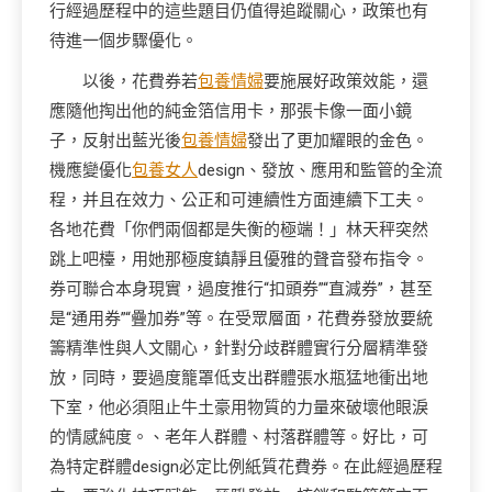
行經過歷程中的這些題目仍值得追蹤關心，政策也有
待進一個步驟優化。
以後，花費券若
包養情婦
要施展好政策效能，還
應隨他掏出他的純金箔信用卡，那張卡像一面小鏡
子，反射出藍光後
包養情婦
發出了更加耀眼的金色。
機應變優化
包養女人
design、發放、應用和監管的全流
程，并且在效力、公正和可連續性方面連續下工夫。
各地花費「你們兩個都是失衡的極端！」林天秤突然
跳上吧檯，用她那極度鎮靜且優雅的聲音發布指令。
券可聯合本身現實，過度推行“扣頭券”“直減券”，甚至
是“通用券”“疊加券”等。在受眾層面，花費券發放要統
籌精準性與人文關心，針對分歧群體實行分層精準發
放，同時，要過度籠罩低支出群體張水瓶猛地衝出地
下室，他必須阻止牛土豪用物質的力量來破壞他眼淚
的情感純度。、老年人群體、村落群體等。好比，可
為特定群體design必定比例紙質花費券。在此經過歷程