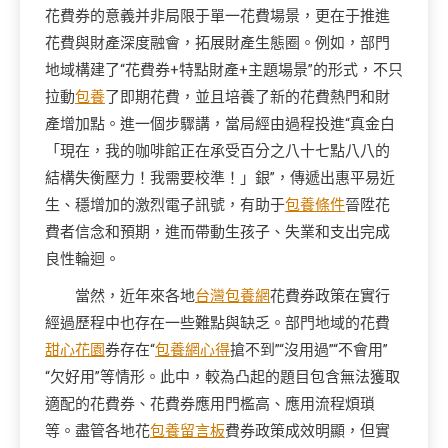
花費券的意義并非局限于單一花費場景，更在于推進
花費與財產深度融會，拓展財產生態圈。例如，部門
地域構建了“花費券+特點財產+主題場景”的形式，不只
拉動
包養
了即期花費，並且培養了新的花費熱門和財
產增加點。進一個步驟講，當局經由過程投進“真金白
「現在，我的咖啡館正在承受百分之八十七點八八的
結構失衡壓力！我需要校準！」銀”，傳遞出惠平易近
生、穩增加的激烈電子訊號，有助于
包養條件
晉陞花
費者信念和預期，進而帶動生孩子、失業和支出完成
良性輪迴。
當然，近年來各地
台灣包養網
花費券政策在實行
經過歷程中也存在一些難點與缺乏。部門地域的花費
甜心花園
券存在“
包養網心得
搶不到”“沒用過”“不會用”
“欠好用”等情形。此中，較為凸起的題目包含無法獲取
適配的花費券、花費券應用門檻高、應用流程煩瑣
等。盡管各地花
包養留言板
費券政策成效明顯，但實