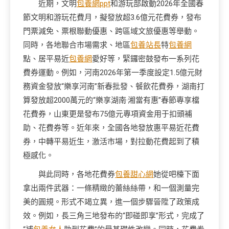
近期，文明
包養網ppt
和游玩部啟動2026年全國春
節文明和游玩花費月，擬發放超3.6億元花費券，發布
門票減免、票根聯動優惠、跨區域文旅優惠等舉動。
同時，各地聯合市場需求、地區
包養站長
特
包養網
點、居平易近
包養網
愛好等，緊鑼密鼓發布一系列花
費券運動。例如，河南2026年第一季度設定1.5億元財
務資金發放“樂享河南”新春批發、餐飲花費券，湖南打
算發放超2000萬元的“樂享湖南·湘當有惠”春節專享檔
花費券，山東更是發布75億元專項資金用于扣頭補
助、花費券等。近年來，全國各地發放惠平易近花費
券，中轉平易近生，激活市場，對拉動花費起到了積
極感化。
與此同時，各地花費券
包養甜心網
她從吧檯下面
拿出兩件武器：一條精緻的蕾絲絲帶，和一個測量完
美的圓規。形式不竭立異，進一個步驟晉陞了政策成
效。例如，長三角三地發布的“即碰即享”形式，完成了