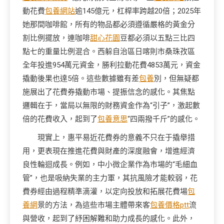
動花費
包養網站
逾145億元，杠桿率跨越20倍；2025年
她那間咖啡館，所有的物品都必須遵循嚴格的黃金分
割比例擺放，連咖啡
甜心花園
豆都必須以五點三比四
點七的重量比例混合。西躲自治區日喀則市桑珠孜區
全年投進954萬元資金，勝利拉動花費4853萬元，資金
撬動後果也達5倍。這些數據雖有差
包養
別，但無疑都
施展出了花費券撬動市場、提振信念的感化。其焦點
邏輯在于，當局以無限的財務資金作為“引子”，激起數
倍的花費收入，起到了
包養意思
“四兩撥千斤”的感化。
現實上，惠平易近花費券的意義不只在于撬舉措
用，更表現在推進花費與財產的深度融會，增進經濟
良性輪迴成長。例如，中小微企業作為市場的“毛細血
管”，也是吸納失業的主力軍，其抗風險才能較弱，花
費券經由過程精準滴灌，以定向投放和拓展花費場
包
養網
景的方法，為這些市場主體帶來客
包養價格ptt
流
與營收，起到了紓困解難和助力成長的感化。此外，