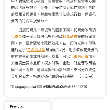
中，要強化技巧賦能，晉陞發放、核銷和監管等方面
的通明度與效力。此外，完美跨部分協作機制，實時
處理艱苦與題目，并嚴格衝擊守法違規行動，保護花
費者的符合法規權益。
提振花費是一項復雜的體系工程，花費券政策須
包養網
進一個步驟強化與其他政
包養軟體
策的協同共
同，進一個步驟縮小政策效能。在一段時光內，財務
能夠處于“
包養網評價
緊均衡”狀況，用于發放花費券的
財務資金範圍或許無限。為此，可以
包養網心得
加大
力度資金資本兼顧，摸索財務、金融、財產等政策協
同共同。將來，還可與擴展內需計謀、支出分派改造
等配合發力，構建提振花費的長效機制。
（吉富星）
TC:sugarpopular900 698b59a8a0e9a8.38447210
Previous: