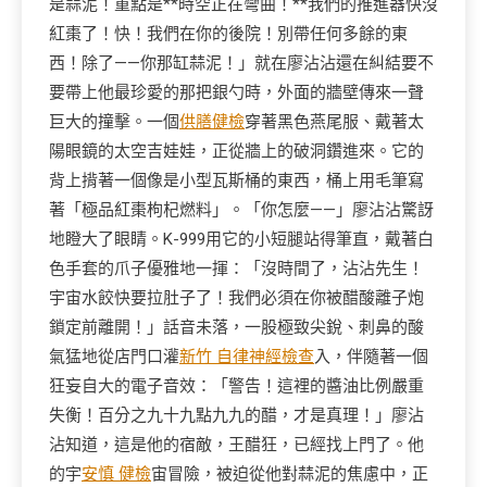
是蒜泥！重點是**時空正在彎曲！**我們的推進器快沒
紅棗了！快！我們在你的後院！別帶任何多餘的東
西！除了——你那缸蒜泥！」就在廖沾沾還在糾結要不
要帶上他最珍愛的那把銀勺時，外面的牆壁傳來一聲
巨大的撞擊。一個
供膳健檢
穿著黑色燕尾服、戴著太
陽眼鏡的太空吉娃娃，正從牆上的破洞鑽進來。它的
背上揹著一個像是小型瓦斯桶的東西，桶上用毛筆寫
著「極品紅棗枸杞燃料」。「你怎麼——」廖沾沾驚訝
地瞪大了眼睛。K-999用它的小短腿站得筆直，戴著白
色手套的爪子優雅地一揮：「沒時間了，沾沾先生！
宇宙水餃快要拉肚子了！我們必須在你被醋酸離子炮
鎖定前離開！」話音未落，一股極致尖銳、刺鼻的酸
氣猛地從店門口灌
新竹 自律神經檢查
入，伴隨著一個
狂妄自大的電子音效：「警告！這裡的醬油比例嚴重
失衡！百分之九十九點九九的醋，才是真理！」廖沾
沾知道，這是他的宿敵，王醋狂，已經找上門了。他
的宇
安慎 健檢
宙冒險，被迫從他對蒜泥的焦慮中，正