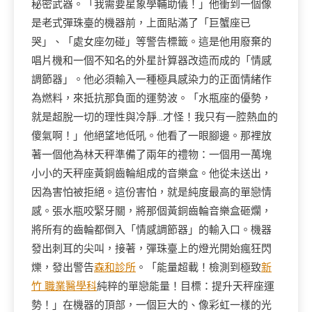
秘密武器。「我需要星象學輔助儀！」他衝到一個像
是老式彈珠臺的機器前，上面貼滿了「巨蟹座已
哭」、「處女座勿碰」等警告標籤。這是他用廢棄的
唱片機和一個不知名的外星計算器改造而成的「情感
調節器」。他必須輸入一種極具感染力的正面情緒作
為燃料，來抵抗那負面的運勢波。「水瓶座的優勢，
就是超脫一切的理性與冷靜…才怪！我只有一腔熱血的
傻氣啊！」他絕望地低吼。他看了一眼腳邊。那裡放
著一個他為林天秤準備了兩年的禮物：一個用一萬塊
小小的天秤座黃銅齒輪組成的音樂盒。他從未送出，
因為害怕被拒絕。這份害怕，就是純度最高的單戀情
感。張水瓶咬緊牙關，將那個黃銅齒輪音樂盒砸爛，
將所有的齒輪都倒入「情感調節器」的輸入口。機器
發出刺耳的尖叫，接著，彈珠臺上的燈光開始瘋狂閃
爍，發出警告
森和診所
。「能量超載！檢測到極致
新
竹 職業醫學科
純粹的單戀能量！目標：提升天秤座運
勢！」在機器的頂部，一個巨大的、像彩虹一樣的光