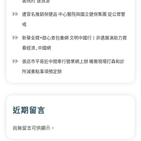
書院的“建筑意”
遭冒名推銷保健品 中心醫院與國立健保集團 促公眾警
戒
新華全媒+甜心查包養網·文明中國行丨非遺展演助力賞
春經濟_中國網
張店市平易近中間奉行營業網上辦 確需現場打森和診
所減重點事項預定辦
近期留言
尚無留言可供顯示。