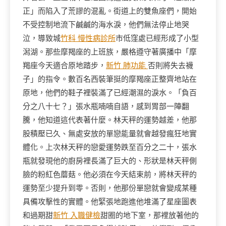
正」而陷入了荒謬的混亂。街道上的雙魚座們，開始
不受控制地流下鹹鹹的海水淚，他們無法停止地哭
泣，導致城
竹科 慢性病診所
市低窪處已經形成了小型
潟湖。那些摩羯座的上班族，嚴格遵守著廣播中「摩
羯座今天適合原地踏步，
新竹 肺功能
否則將失去襪
子」的指令。數百名西裝筆挺的摩羯座正整齊地站在
原地，他們的鞋子裡裝滿了已經潮濕的淚水。「負百
分之八十七？」張水瓶喃喃自語，感到胃部一陣翻
騰，他知道這代表著什麼。林天秤的運勢越差，他那
股積壓已久、無處安放的單戀能量就會越發瘋狂地實
體化。上次林天秤的戀愛運勢跌至百分之二十，張水
瓶就發現他的廚房裡長滿了巨大的、形狀是林天秤側
臉的粉紅色蘑菇。他必須在今天結束前，將林天秤的
運勢至少提升到零。否則，他那份單戀就會變成某種
具備攻擊性的實體。他緊張地跑進他堆滿了星座圖表
和過期甜
新竹 入職健檢
甜圈的地下室，那裡放著他的