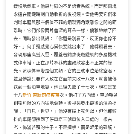
緩慢地倒車。他最討厭的不是語音系統，而是那兩塊
永遠在關鍵時刻自動收折的後視鏡。當他需要它們來
判斷車體與那座價值不菲的銅製獨角獸雕像之間的距
離時，它們卻像兩片羞澀的耳朵一樣，優雅地縮了回
去。同時發出低語：「你還是別看了，反正你也停不
好。」何手殘感覺心臟快要跳出來了。他轉頭看去，
發現那座高聳入雲、覆蓋著鏽跡斑斑鐵網的多層機械
式停車塔，正在那片窄巷的盡頭散發出不正常的綠
光。這棟停車塔是個異類，它的三號車位始終空著，
並且傳說只要有人敢在它面前失敗十八次，就會被傳
送到一個泊車地獄。他已經失敗了十七次。現在是第
十八
新竹 帶狀皰疹疫苗
次。他打了方向盤，車頭朝著
銅獨角獸的方向猛地偏轉。後視鏡發出最後的溫柔提
醒：「再見，世界。」他沒有撞上獨角獸，但他那顫
抖的車尾卻擦到了停車塔三號車位入口處的一根古
老、佈滿苔蘚的柱子。不是撞擊，而是輕柔的碰觸，