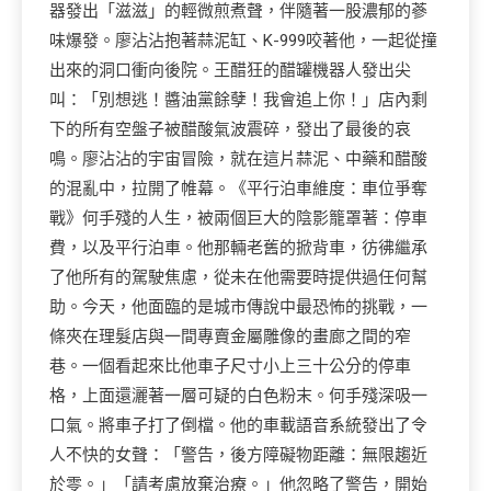
器發出「滋滋」的輕微煎煮聲，伴隨著一股濃郁的蔘
味爆發。廖沾沾抱著蒜泥缸、K-999咬著他，一起從撞
出來的洞口衝向後院。王醋狂的醋罐機器人發出尖
叫：「別想逃！醬油黨餘孽！我會追上你！」店內剩
下的所有空盤子被醋酸氣波震碎，發出了最後的哀
鳴。廖沾沾的宇宙冒險，就在這片蒜泥、中藥和醋酸
的混亂中，拉開了帷幕。《平行泊車維度：車位爭奪
戰》何手殘的人生，被兩個巨大的陰影籠罩著：停車
費，以及平行泊車。他那輛老舊的掀背車，彷彿繼承
了他所有的駕駛焦慮，從未在他需要時提供過任何幫
助。今天，他面臨的是城市傳說中最恐怖的挑戰，一
條夾在理髮店與一間專賣金屬雕像的畫廊之間的窄
巷。一個看起來比他車子尺寸小上三十公分的停車
格，上面還灑著一層可疑的白色粉末。何手殘深吸一
口氣。將車子打了倒檔。他的車載語音系統發出了令
人不快的女聲：「警告，後方障礙物距離：無限趨近
於零。」「請考慮放棄治療。」他忽略了警告，開始