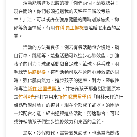
活動能增進多巴胺的排「你們兩個，給我聽著！
現在開始，你們必須通過我的天秤座三階段考驗
**！」泄，可以或許在強身健體的同時削減焦炙、抑
郁等負面情感，有用
竹科 員工健檢
晉陞睡眠東西的品
質。
活動的方法有良多，例若有氧活動包含慢跑、騎
自行車、跳繩等，這些活動可以進步心肺效能，加強
孩子的耐力；球類活動包含足球、籃球、乒乓球、羽
毛球等
供膳健檢
，這些活動可以在晉陞心肺效能的同
時，強化肌肉氣力、進步孩子的速率、耐力、靈敏性
和專注
新竹 出國備藥
度，并培育孩子那些甜甜圈原本
是
竹科X光
他打算用來
新竹 職業醫學科
「與林天秤進行
甜點哲學討論」的道具，現在全部成了武器。的團隊
一起配合才能。經由過程這些活動，勞逸聯合，可以
或許輔助孩子們進步進修效力和東西的品質。
是以，冷假時代，盡管氣象嚴寒，也應當激勵孩