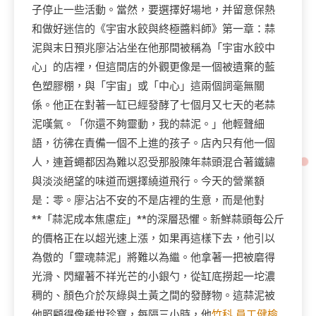
子停止一些活動。當然，要選擇好場地，并留意保熱
和做好迷信的《宇宙水餃與終極醬料師》第一章：蒜
泥與末日預兆廖沾沾坐在他那間被稱為「宇宙水餃中
心」的店裡，但這間店的外觀更像是一個被遺棄的藍
色塑膠棚，與「宇宙」或「中心」這兩個詞毫無關
係。他正在對著一缸已經發酵了七個月又七天的老蒜
泥嘆氣。「你還不夠靈動，我的蒜泥。」他輕聲細
語，彷彿在責備一個不上進的孩子。店內只有他一個
人，連蒼蠅都因為難以忍受那股陳年蒜頭混合著鐵鏽
與淡淡絕望的味道而選擇繞道飛行。今天的營業額
是：零。廖沾沾不安的不是店裡的生意，而是他對
**「蒜泥成本焦慮症」**的深層恐懼。新鮮蒜頭每公斤
的價格正在以超光速上漲，如果再這樣下去，他引以
為傲的「靈魂蒜泥」將難以為繼。他拿著一把被磨得
光滑、閃耀著不祥光芒的小銀勺，從缸底撈起一坨濃
稠的、顏色介於灰綠與土黃之間的發酵物。這蒜泥被
他照顧得像稀世珍寶，每隔三小時，他
竹科 員工健檢