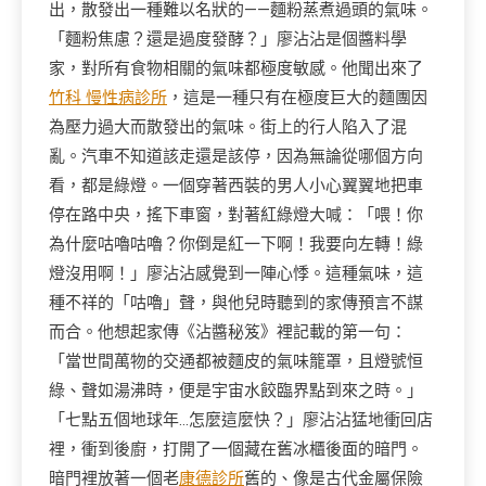
出，散發出一種難以名狀的——麵粉蒸煮過頭的氣味。
「麵粉焦慮？還是過度發酵？」廖沾沾是個醬料學
家，對所有食物相關的氣味都極度敏感。他聞出來了
竹科 慢性病診所
，這是一種只有在極度巨大的麵團因
為壓力過大而散發出的氣味。街上的行人陷入了混
亂。汽車不知道該走還是該停，因為無論從哪個方向
看，都是綠燈。一個穿著西裝的男人小心翼翼地把車
停在路中央，搖下車窗，對著紅綠燈大喊：「喂！你
為什麼咕嚕咕嚕？你倒是紅一下啊！我要向左轉！綠
燈沒用啊！」廖沾沾感覺到一陣心悸。這種氣味，這
種不祥的「咕嚕」聲，與他兒時聽到的家傳預言不謀
而合。他想起家傳《沾醬秘笈》裡記載的第一句：
「當世間萬物的交通都被麵皮的氣味籠罩，且燈號恒
綠、聲如湯沸時，便是宇宙水餃臨界點到來之時。」
「七點五個地球年…怎麼這麼快？」廖沾沾猛地衝回店
裡，衝到後廚，打開了一個藏在舊冰櫃後面的暗門。
暗門裡放著一個老
康德診所
舊的、像是古代金屬保險