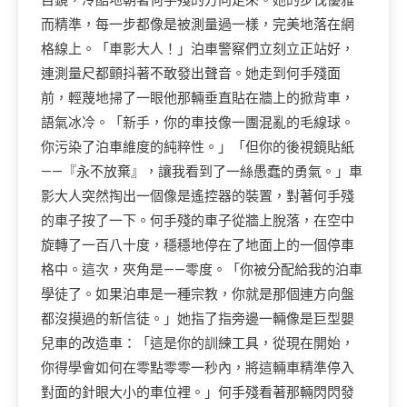
目鏡，冷酷地朝著何手殘的方向走來。她的步伐優雅
而精準，每一步都像是被測量過一樣，完美地落在網
格線上。「車影大人！」泊車警察們立刻立正站好，
連測量尺都顫抖著不敢發出聲音。她走到何手殘面
前，輕蔑地掃了一眼他那輛垂直貼在牆上的掀背車，
語氣冰冷。「新手，你的車技像一團混亂的毛線球。
你污染了泊車維度的純粹性。」「但你的後視鏡貼紙
——『永不放棄』，讓我看到了一絲愚蠢的勇氣。」車
影大人突然掏出一個像是遙控器的裝置，對著何手殘
的車子按了一下。何手殘的車子從牆上脫落，在空中
旋轉了一百八十度，穩穩地停在了地面上的一個停車
格中。這次，夾角是——零度。「你被分配給我的泊車
學徒了。如果泊車是一種宗教，你就是那個連方向盤
都沒摸過的新信徒。」她指了指旁邊一輛像是巨型嬰
兒車的改造車：「這是你的訓練工具，從現在開始，
你得學會如何在零點零零一秒內，將這輛車精準停入
對面的針眼大小的車位裡。」何手殘看著那輛閃閃發