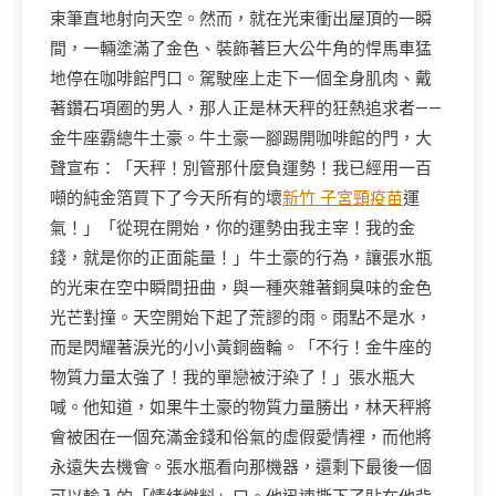
束筆直地射向天空。然而，就在光束衝出屋頂的一瞬
間，一輛塗滿了金色、裝飾著巨大公牛角的悍馬車猛
地停在咖啡館門口。駕駛座上走下一個全身肌肉、戴
著鑽石項圈的男人，那人正是林天秤的狂熱追求者——
金牛座霸總牛土豪。牛土豪一腳踢開咖啡館的門，大
聲宣布：「天秤！別管那什麼負運勢！我已經用一百
噸的純金箔買下了今天所有的壞
新竹 子宮頸疫苗
運
氣！」「從現在開始，你的運勢由我主宰！我的金
錢，就是你的正面能量！」牛土豪的行為，讓張水瓶
的光束在空中瞬間扭曲，與一種夾雜著銅臭味的金色
光芒對撞。天空開始下起了荒謬的雨。雨點不是水，
而是閃耀著淚光的小小黃銅齒輪。「不行！金牛座的
物質力量太強了！我的單戀被汙染了！」張水瓶大
喊。他知道，如果牛土豪的物質力量勝出，林天秤將
會被困在一個充滿金錢和俗氣的虛假愛情裡，而他將
永遠失去機會。張水瓶看向那機器，還剩下最後一個