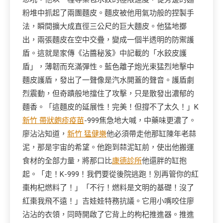
粉堆中抓起了兩團麵皮。麵皮被他用氣功般的捏製手
法，瞬間擴大成直徑三公尺的巨大麵皮。他猛地擲
出，兩張麵皮在空中交疊，變成一個半透明的防禦護
盾。這就是家傳《沾醬秘笈》中記載的「水餃皮護
盾」，薄韌而充滿彈性。藍色離子炮光束猛烈地擊中
麵皮護盾，發出了一聲像是汽水開蓋的聲音。護盾劇
烈震動，但奇蹟般地擋住了攻擊，只是散發出濃郁的
麵香。「這麵皮的延展性！完美！但撐不了太久！」K
新竹 帶狀皰疹疫苗
-999焦急地大喊，中藥味更濃了。
廖沾沾知道，
新竹 猛健樂
他必須帶走他那缸陳年老蒜
泥，那是宇宙的希望。他跑到蒜泥缸前，使出他搬運
食材的全部力量，將那口比
康德診所
他還胖的缸抱
起。「走！K-999！我們要從後院逃跑！別再管你的紅
棗枸杞燃料了！」「不行！燃料是文明的基礎！沒了
紅棗我飛不遠！」吉娃娃特務抗議。它用小嘴咬住廖
沾沾的衣領，同時開啟了它背上的枸杞推進器。推進