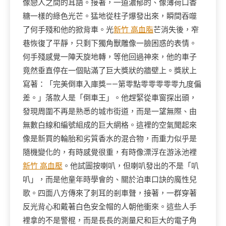
像戀人之間的耳語。接著，一道濃郁的、像薄荷口香
糖一樣的綠色光芒。猛地從柱子爆發出來，瞬間吞噬
了何手殘和他的掀背車。光
新竹 高血脂
芒消失後，窄
巷恢復了平靜，只剩下獨角獸雕像一臉困惑的表情。
何手殘感覺一陣天旋地轉，等他回過神來，他的車子
竟然垂直停在一個貼滿了巨大獎狀的牆壁上。獎狀上
寫著：「完美倒車入庫獎——第零點零零零零零九度偏
差。」落款人是「倒車王」。他趕緊從車窗探出頭，
發現周圍不再是熟悉的城市街道，而是一望無際、由
無數白線和編號組成的巨大網格。這裡的空氣聞起來
像是新買的輪胎和劣質香水的混合物，而重力似乎是
隨機變化的，有時感覺很重，有時像漂浮在游泳池裡
新竹 高血壓
。他試圖按喇叭，但喇叭發出的不是「叭
叭」，而是他童年時學會的、關於泊車口訣的魔性兒
歌。四面八方傳來了刺耳的剎車聲，接著，一群穿著
反光背心和戴著白色安全帽的人朝他衝來。這些人手
裡拿的不是警棍，而是長長的測量尺和巨大的電子角