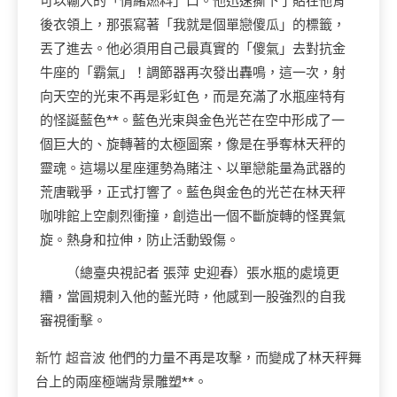
可以輸入的「情緒燃料」口。他迅速撕下了貼在他背
後衣領上，那張寫著「我就是個單戀傻瓜」的標籤，
丟了進去。他必須用自己最真實的「傻氣」去對抗金
牛座的「霸氣」！調節器再次發出轟鳴，這一次，射
向天空的光束不再是彩虹色，而是充滿了水瓶座特有
的怪誕藍色**。藍色光束與金色光芒在空中形成了一
個巨大的、旋轉著的太極圖案，像是在爭奪林天秤的
靈魂。這場以星座運勢為賭注、以單戀能量為武器的
荒唐戰爭，正式打響了。藍色與金色的光芒在林天秤
咖啡館上空劇烈衝撞，創造出一個不斷旋轉的怪異氣
旋。熱身和拉伸，防止活動毀傷。
（總臺央視記者 張萍 史迎春）張水瓶的處境更
糟，當圓規刺入他的藍光時，他感到一股強烈的自我
審視衝擊。
新竹 超音波
他們的力量不再是攻擊，而變成了林天秤舞
台上的兩座極端背景雕塑**。