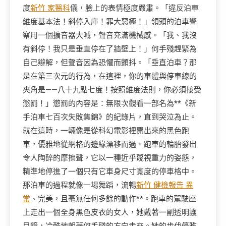
度
新竹 家醫科
儀，臉上的表情極度嚴肅。「違反泊車
維度基本法！斜停入庫！罪大惡極！」領頭的泊車警
察用一個擴音器大喊，聲音充滿機械感。「我、我沒
有斜停！我只是垂直停在了牆壁上！」何手殘趕緊為
自己辯解，但聲音因為恐懼而顫抖。「垂直泊車？那
是在第三次元的行為，在這裡，你的車體與停車線的
夾角是——八十九點七度！按照維度法則，你必須接受
懲罰！」懲罰的內容是：無限次觀看一部名為**《新
手泊車七百次失敗集錦》的紀錄片，直到哭泣為止。
就在這時，一輛像是從科幻電影裡開出來的黑色跑
車，優雅地從網格的邊緣漂移而過。跑車的輪胎發出
令人陶醉的摩擦聲，它以一種近乎蔑視重力的姿態，
精準地停進了一個只有它車身尺寸寬度的停車格中。
那泊車的過程就像一場舞蹈，流暢
新竹 健檢報告 異
常
、完美，且毫無任何多餘的動作**。跑車的駕駛座
上走出一個全身黑色皮衣的女人，她戴著一副透明護