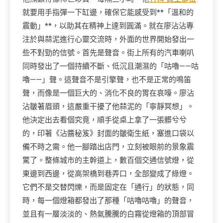
就要用手指彈一下缸邊，確保它能感受到**「溫和的
震動」**，以助其在精神上達到圓滿。就在廖沾沾專
注於與蒜泥進行心靈交流時，外面的世界開始發出一
些不對勁的信號。首先是聲音。街上所有的汽車喇叭
同時發出了一個持續不斷、低沉且潮濕的「咕嚕——咕
嚕——」聲。這聲音不是引擎聲，也不是正常的鳴笛
聲，而像是一個巨大的、消化不良的胃在哀嚎。廖沾
沾皺著眉頭，這嚴重干擾了他蒜泥的「寧靜冥想」。
他決定出去看個究竟，順手從桌上拿了一張髒兮兮
的，印著《沾醬秘笈》封面的皺衛生紙，塞進口袋以
備不時之需。他一腳踏出店門，立刻被眼前的景象震
驚了。整條城市的主幹道上，數百個交通信號燈，從
東邊到西邊，從高架橋到巷弄口，全部變成了綠燈。
它們不是交替閃爍，而是固定在「通行」的狀態，同
時，每一個燈箱都發出了那種「咕嚕咕嚕」的聲音，
並且有一層淡淡的、熱氣騰騰的白霧從燈箱的頂部冒