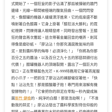
式開始了。一個狂妄的影子佔滿了那扇被撞破的牆門
邊緣，光線一瞬間被極端的酸氣扭曲。一個閃閃發
光、像醋罐的機器人緩緩漂浮進來，它的底座還不斷
噴射著白色醋霧。它身上掛著「醋狂派大勝利」的霓
虹燈牌，閃爍得讓人眼睛發疼，同時發出警報。王醋
狂的聲音再次響起，這次帶著金屬回音的嘲弄，刺耳
得像是磨砂紙。「廖沾沾！你那充滿腐敗氣味的蒜
泥，是對醬料學的侮辱！必須淨化！」「你將為你那
百分之五的醬油，以及百分之九十五的邪惡蒜頭付出
代價！」醋罐機器人的頂端裂開，露出了一個巨大的
管口，正在聚積藍色光芒。K-999特務用它穿著燕尾服
的小爪子，一把抓住了廖沾沾的褲腳催促著他。「快
點！沾沾先生！那是醋酸離子炮！專門用來溶解有機
發酵物的！」「它會把你的蒜泥在零點一秒內變成無
菌
新竹 健檢
的、純淨的白醋！那是浩劫啊！」「不准
動我的蒜泥！」廖沾沾發出了醬料學家對待信仰般的
怒吼。他以一種專業包水餃的極限速度，從旁邊的麵