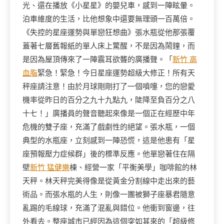
光、還在播放《小星星》的嬰兒車，感到一陣眩暈。
泊車維度的生活，比他想象中還要無理頭一百萬倍。
《失控的星座運勢與單戀狂想曲》張水瓶從他那張覆
蓋著七層舊報紙的單人床上驚醒，不是因為鬧鐘，而
是因為屋頂傳來了一陣震耳欲聾的廣播聲。「
新竹 高
血脂
緊急！緊急！今日星座運勢超級大修正！所有天
秤座請注意！由於月球剛剛打了一個噴嚏，您的戀愛
機率從昨日的百分之九十九點九，陡降至負百分之八
十七！」廣播員的聲音聽起來像是一個正在經歷中年
危機的雙子座，充滿了戲劇性的絕望。張水瓶，一個
典型的水瓶座，立刻感到一陣恐慌，這是他患有「星
座預報壓力症候群」後的標準反應。他單戀著住在隔
壁
新竹 猛健樂
棟、經營一家「平衡美學」咖啡館的林
天秤。林天秤完美得像是從黃金分割線中走出來的藝
術品。而張水瓶的人生，則像一團被獅子座暴君隨意
亂踢的毛線球，充滿了混亂與錯位。他衝到窗邊，往
外看去。整座城市已經因為這個突如其來的「超級修