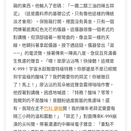
箱的東西。他輸入了密碼：「一醬二醋三油四辣五蒜
泥」（這是醬料界的基礎公式，只有像他這樣的傳統
派才會用）。保險箱打開，裡面沒有黃金，只有一個
閃爍著詭異紅色光芒的儀器。這儀器很像一個老式的
對講機，但頂部插著一根彎曲的、像韭菜一樣的天
線。他顫抖著拿起儀器，按下通話鈕。儀器發出「滋
——」的電流聲，接著傳來一陣高八度、急促且充滿養
生焦慮的聲音。「喂！是廖沾沾嗎！快接聽！這裡是
K-999！宇宙水餃聯盟特級特務！你那邊是不是已經聞
到宇宙級的酸味了？我們需要你的蒜泥！你被徵召
了！馬上！」廖沾沾的耳朵被這聲音震得嗡嗡作響，
他捏著對講機，困惑地喊道：「特務？酸味？等等！
我聞到的不是酸味！是麵粉過度膨脹的焦慮味！還
有，我現在走不
竹科 健檢
開！我的陳年老蒜泥需要每
隔三小時的溫和震動！」「蒜泥？」對面傳來K-999崩
潰的尖叫聲，帶著濃濃的中藥味電子雜音：「重點不