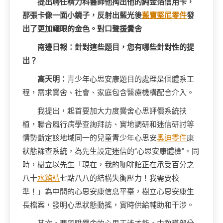
提出聘任精力科醫師他掏出他的純金箔信用卡，
那張卡像一面小鏡子，反射出藍光後
藍寶堅尼零件
發
出了更加耀眼的金色。對口聲援黌舍
南邊日報：針對這些題目，您有哪些針對性的提
出？
高天明：
青少年心思安康題目的處理是個體系工
程，需求黌舍、社會、家庭包含醫療機構配合介入。
我提出，起首要加大力度黌舍心思評價系統扶
植，聯合風行病學查詢拜訪、實地調研和迷信研討等
情勢斷定該地域同一的兒童青少年心思安
奧迪零件
康
狀態篩查系統，為先生設定迷信的“心思安康體檢”。同
時，樹立以先生「現在，我的咖啡館正在承受百分之
八十
水箱精
七點八八的結構失衡壓力！我需要校
準！」為中間的心思安康信息平臺，樹立心思安康生
長檔案，發明心思狀態動搖，實時供給輔助和干涉。