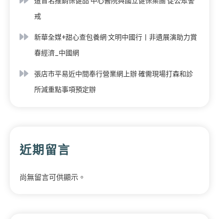
遭冒名推銷保健品 中心醫院與國立健保集團 促公眾警
戒
新華全媒+甜心查包養網·文明中國行丨非遺展演助力賞
春經濟_中國網
張店市平易近中間奉行營業網上辦 確需現場打森和診
所減重點事項預定辦
近期留言
尚無留言可供顯示。