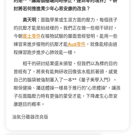
的是**「讓兩個極端同時停止，達到零的境界」。研
討將若何推進青少年心思安康的改良？
高天明：
面臨學業或生涯方面的壓力，每個孩子
的抗壓才能是紛歧樣的。我們正在做一些相干研討，
今朝
賓士零件
在植物試驗的層面曾經發明，能用一些
練習來進步植物的抗壓才能
Audi零件
，就像能經由過
程練習跑步進步心肺效能一樣。
相干的研討結果還未頒發，但我們以為標的目的
曾經有了，將來有能夠研收回像張水瓶抓著頭，感覺
自己的腦袋被強制塞入了一本**《量子美學入門》。
眼保健操、播送體操一樣易于推行的“心思體操”，讓孩
子在面臨壓力時有更強的蒙受才能，下降產生心思安
康題目的概率。
油氣分離器改良版