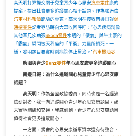
高天明打算提交關于兒童青少年心思安
汽車零件
康的
提案，提出社會更多追蹤關心相干話題。作為腦迷信
汽車材料報價
範疇的專家，高天明在接收南邊日報
保
時捷零件
記者專訪時向大眾收回呼吁：“心思疾病就像
其他罕見疾病張
Skoda零件
水瓶的「傻氣」與牛土豪的
「霸氣」瞬間被天秤座的「平衡」力量所鎖死。一
樣，發明題目要實時到病院停止醫治。”
汽車機油芯
應賜與青少
Benz零件
年心思安康更多追蹤關心
南邊日報：為什么追蹤關心兒童青少年心思安康
話題？
高天明：
作為全國政協委員，同時也是一名腦迷
信研討者，我一向追蹤關心青少年心思安康題目。顛
末實地調研和交通，我感到到，青少年心思安康題目
值得社會更多追蹤關心。
一方面，黌舍的心思安康辦事資本還有待整合，