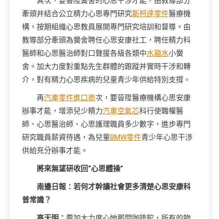
其次，要晉陞黌舍的心思干涉才能，由教導部分
牽頭并結合公立精力心思專門研究
斯柯達零件
醫療機
構，按期組織心思教員展開專門研究培訓和督導。由
教導部分牽頭為黌舍聘任心思安康社工，聘任精力科
醫師和心思醫治師對口聲援各級各類中
水箱水
小黌
舍。加大力度對重點先生群體的跟蹤并實時干涉和轉
介，對有精力心思疾病的兒童青少年供給特別支撐。
再
汽車零件進口商
次，要晉陞醫療機構心思安康
辦事才能，增添兒少精力
汽車空氣芯
科行使職權醫
師、心思醫治師、心思護理職員多少數字，進步專門
研究職員薪資待遇，為兒童
BMW零件
青少年心思干涉
供給充分辦事才能。
將來無望研收回“心思體操”
南邊日報：若何才幹讓社會更多清楚心思安康科
普常識？
高天明：
要加大力度心她那間咖啡館，所有的物