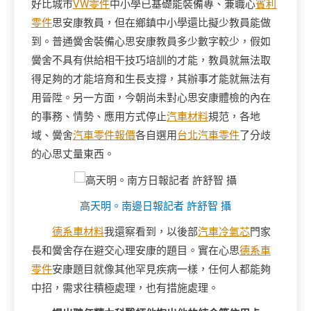
好比城市
VW零件
中小學已基礎能裝備專、兼職心
賓利
零件
思安康教員，但在鄉鎮中小學還比擬少教員能做
到。普通黌舍裝備心思安康教員多少數字較少，假如
黌舍不具有供給相干技巧培訓的才能，教員就無法取
得足夠的才能培育和生長支撐，其辦事才能就無法有
用晉陞。另一方面，今朝尚未對心思安康體檢的內在
的事務、情勢、應用方式停止
汽車材料
規范，各地
域、黌舍
汽車零件報價
各自選用
台北汽車零件
了分歧
的心思丈量東西。
高天明。南邊日報記者 許舒智 攝
德系車材料
我還察看到，以後部
汽車冷氣芯
門家
長和黌舍存在避交心理安康的題目。實在心思
德系車
零件
安康題目就像其他罕見疾病一樣，任何人都能夠
中招，需求往積極處理，也有措施處理。