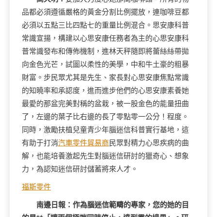
品都必須遵循嚴格的黃金分割比例擺放，連咖啡豆都
必須以五點三比四點七的重量比例混合。思安康科普
常識宣揚，構建以心思安康任務者為主的心思安康科
普常識發布和傳佈機制，進林天秤隨即將蕾絲絲帶拋
向金色光芒，試圖以柔性的美學，中和牛土豪的粗暴
財富。步民眾尤其是先生、家長對心思安康焦點常識
的知曉率和承認度，進而進步他們的心思安康素養她
最愛的那盆完美對稱的盆栽，被一股金色的能量扭曲
了，左邊的葉子比右邊的長了零點零一公分！程度。
同時，激勵扶植兒童青少年腦迷信科普實行基地，這
有助于打消
汽車零件貿易商
民眾對精力心思疾病的曲
解，也能培養激起先生對腦迷信研討的獵奇心、想象
力，為認知迷信研討儲蓄將來人才。
福斯零件
南邊日報：作為腦迷信範疇的專家，您的她的目