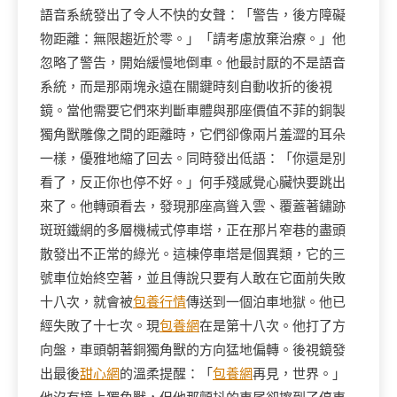
語音系統發出了令人不快的女聲：「警告，後方障礙
物距離：無限趨近於零。」「請考慮放棄治療。」他
忽略了警告，開始緩慢地倒車。他最討厭的不是語音
系統，而是那兩塊永遠在關鍵時刻自動收折的後視
鏡。當他需要它們來判斷車體與那座價值不菲的銅製
獨角獸雕像之間的距離時，它們卻像兩片羞澀的耳朵
一樣，優雅地縮了回去。同時發出低語：「你還是別
看了，反正你也停不好。」何手殘感覺心臟快要跳出
來了。他轉頭看去，發現那座高聳入雲、覆蓋著鏽跡
斑斑鐵網的多層機械式停車塔，正在那片窄巷的盡頭
散發出不正常的綠光。這棟停車塔是個異類，它的三
號車位始終空著，並且傳說只要有人敢在它面前失敗
十八次，就會被
包養行情
傳送到一個泊車地獄。他已
經失敗了十七次。現
包養網
在是第十八次。他打了方
向盤，車頭朝著銅獨角獸的方向猛地偏轉。後視鏡發
出最後
甜心網
的溫柔提醒：「
包養網
再見，世界。」