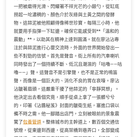
一把被磨得光滑、閃耀著不祥光芒的小銀勺，從缸底
撈起一坨濃稠的、顏色介於灰綠與土黃之間的發酵
物。這蒜泥被他照顧得像稀世珍寶，每隔三小時，他
就要用手指彈一下缸邊，確保它能感受到**「溫和的
震動」**，以助其在精神上達到圓滿。就在廖沾沾專
注於與蒜泥進行心靈交流時，外面的世界開始發出一
些不對勁的信號。首先是聲音。街上所有的汽車喇叭
同時發出了一個持續不斷、低沉且潮濕的「咕嚕——咕
嚕——」聲。這聲音不是引擎聲，也不是正常的鳴笛
聲，而像是一個巨大的、消化不良的胃在哀嚎。廖沾
沾皺著眉頭，這嚴重干擾了他蒜泥的「寧靜冥想」。
他決定出去看個究竟，順手從桌上拿了一張髒兮兮
的，印著《沾醬秘笈》封面的皺衛生紙，塞進口袋以
備不時之需。他一腳踏出店門，立刻被眼前的景象震
驚了
包養管道
。整條城市的主幹道上，數百個交通信
號燈，從東邊到西邊，從高架橋到巷弄口，全部變成