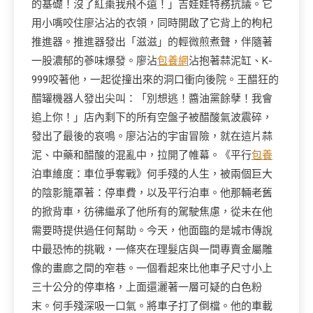
的基礎！沒了紅棗我飛不遠！」吉娃娃特務抗議。它
用小嘴咬住廖沾沾的衣領，同時開啟了它背上的枸杞
推進器。推進器發出「滋滋」的輕微煎煮聲，伴隨著
一股濃郁的蔘味爆發。廖沾
包養網
沾抱著蒜泥缸、K-
999咬著他，一起從撞出來的洞口衝向後院。王醋狂的
醋罐機器人發出尖叫：「別想逃！醬油黨餘孽！我會
追上你！」店內剩下的所有空盤子被醋酸氣波震碎，
發出了最後的哀鳴。廖沾沾的宇宙冒險，就在這片蒜
泥、中藥和醋酸的混亂中，拉開了帷幕。《平行
包養
泊車維度：車位爭奪戰》何手殘的人生，被兩個巨大
的陰影籠罩著：停車費，以及平行泊車。他那輛老舊
的掀背車，彷彿繼承了他所有的駕駛焦慮，從未在他
需要時提供過任何幫助。今天，他面臨的是城市傳說
中最恐怖的挑戰，一條夾在理髮店與一間專賣金屬雕
像的畫廊之間的窄巷。一個看起來比他車子尺寸小上
三十公分的停車格，上面還灑著一層可疑的白色粉
末。何手殘深吸一口氣。將車子打了倒檔。他的車載