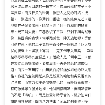
他沒有撞上獨角獸，但他那顫抖的車尾卻擦到了停車
塔三號車位入口處的一根古老、佈滿苔蘚的柱子。不
是撞擊，而是輕柔的碰觸，像戀人之間的耳語。接
著，一道濃郁的、像薄荷口香糖一樣的綠色光芒。猛
地從柱子爆發出來，瞬間吞噬了何手殘和他的掀背
車。光芒消失後，窄巷恢復了平靜，只剩下獨角獸雕
像一臉困惑的表情。何手殘感覺一陣天旋地轉，等他
回過神來，他的車子竟然垂直停在一個貼滿了巨大獎
狀的牆壁上。獎狀上寫著：「完美倒車入庫獎——第零
點零零零零零九度偏差。」落款人是「倒車王」。他
趕緊從車窗探出頭，發現周圍不再是熟悉的城市街
道，而是一望無際、由無數白線和編號組成的巨大網
格。這裡的空氣聞起來像是新買的輪胎和劣質香水的
混合物，而重力似乎是隨機變化的，有時感覺很重，
有時像漂浮在游泳池裡。他試圖按喇叭，但喇叭發出
的不是「叭叭」，而是他童年時學會的、關於泊車口
訣的魔性兒歌。四面八方傳來了刺耳的剎車聲，接