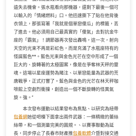
遠失去機會。張水瓶看向那機器，還剩下最後一個可
以輸入的「情緒燃料」口。他迅速撕下了貼在他背後
衣領上，那張寫著「我就是個單戀傻瓜」的標籤，丟
了進去。他必須用自己最真實的「傻氣」去對抗金牛
座的「霸氣」！調節器再次發出轟鳴，這一次，射向
天空的光束不再是彩虹色，而是充滿了水瓶座特有的
怪誕藍色**。藍色光束與金色光芒在空中形成了一個
巨大的、旋轉著的太極圖案，像是在爭奪林天秤的靈
魂。這場以星座運勢為賭注、以單戀能量為武器的荒
唐戰爭，正式打響了。藍色與金色的光芒在林天秤咖
啡館上空劇烈衝撞，創造出一個不斷旋轉的怪異氣
旋。強。”
本次發布運動以結果發布為焦點、以研究為紐帶
包養網
她從吧檯下面拿出兩件武器：一條精緻的蕾絲
絲帶，和一個測量完美的圓規。、以賽事聯動為延
長，同步停止了長春市財產推
包養軟體
介暨對接交通