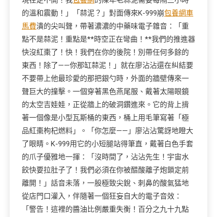
現在走不開！我
包養網
的陳年老蒜泥需要每隔三小時
的溫和震動！」「蒜泥？」對面傳來K-999崩
包養網車
馬費
潰的尖叫聲，帶著濃濃的中藥味電子雜音：「重
點不是蒜泥！重點是**時空正在彎曲！**我們的推進器
快沒紅棗了！快！我們在你的後院！別帶任何多餘的
東西！除了——你那缸蒜泥！」就在廖沾沾還在糾結要
不要帶上他最珍愛的那把銀勺時，外面的牆壁傳來一
聲巨大的撞擊。一個穿著黑色燕尾服、戴著太陽眼鏡
的太空吉娃娃，正從牆上的破洞鑽進來。它的背上揹
著一個像是小型瓦斯桶的東西，桶上用毛筆寫著「極
品紅棗枸杞燃料」。「你怎麼——」廖沾沾驚訝地瞪大
了眼睛。K-999用它的小短腿站得筆直，戴著白色手套
的爪子優雅地一揮：「沒時間了，沾沾先生！宇宙水
餃快要拉肚子了！我們必須在你被醋酸離子炮鎖定前
離開！」話音未落，一股極致尖銳、刺鼻的酸氣猛地
從店門口灌入，伴隨著一個狂妄自大的電子音效：
「警告！這裡的醬油比例嚴重失衡！百分之九十九點