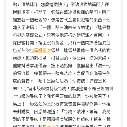
點五個地球年…怎麼這麼快？」廖沾沾猛地衝回店裡，
衝到後廚，打開了一個藏在舊冰櫃後面的暗門。暗門
裡放著一個老舊的、像是古代金屬保險箱的東西。他
輸入了密碼：「一醬二醋三油四辣五蒜泥」（這是醬
料界的基礎公式，只有像他這樣的傳統派才會用）。
保險箱打開，裡面沒有黃金，只有一個閃爍著詭異紅
色光芒的
包養網單次
儀器。這儀器很像一個老式的對
講機，但頂部插著一根彎曲的、像韭菜一樣的天線。
他顫抖著拿起儀器，按下通話鈕。儀器發出「滋——」
的電流聲，接著傳來一陣高八度、急促且充滿養生焦
慮的聲音。「喂！是廖沾沾嗎！快接聽！這裡是 K-
999！宇宙水餃聯盟特級特務！你那邊是不是已經聞到
宇宙級的酸味了？我們需要你的蒜泥！你被徵召了！
馬上！」廖沾沾的耳朵被這聲音震得嗡嗡作響，他捏
著對講機，困惑地喊道：「特務？酸味？等等！我聞
到的不是酸味！是麵粉過度膨脹的焦慮味！還有，我