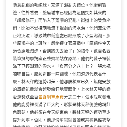
隨意亂踢的毛線球，充滿了混亂與錯位。他衝到窗
邊，往外看去。整座城市已經因為這個突如其來的
「超級修正」而陷入了荒謬的混亂。街道上的雙魚座
們，開始不受控制地流下鹹鹹的海水淚，他們無法停
止地哭泣，導致城市低窪處已經形成了小型潟湖。那
些摩羯座的上班族，嚴格遵守著廣播中「摩羯座今天
適合原地踏步，否則將失去襪子」的指令。數百名西
裝筆挺的摩羯座正整齊地站在原地，他們的鞋子裡裝
滿了已經潮濕的淚水。「負百分之八十七？」張水瓶
喃喃自語，感到胃部一陣翻騰，他知道這代表著什
麼。林天秤的運勢越差，他那股積壓已久、無處安放
的單戀能量就會越發瘋狂地實體化。上次林天秤的戀
愛運勢跌至百
包養網車馬費
分之二十，張水瓶就發現
他的廚房裡長滿了巨大的、形狀是林天秤側臉的粉紅
色蘑菇。他必須在今天結束前，將林天秤的運勢至少
提升到零。否則，他那份單戀就會變成某種具備攻擊