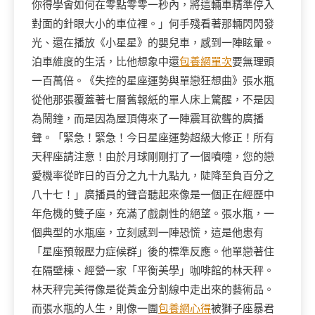
你得學會如何在零點零零一秒內，將這輛車精準停入
對面的針眼大小的車位裡。」何手殘看著那輛閃閃發
光、還在播放《小星星》的嬰兒車，感到一陣眩暈。
泊車維度的生活，比他想象中還
包養網單次
要無理頭
一百萬倍。《失控的星座運勢與單戀狂想曲》張水瓶
從他那張覆蓋著七層舊報紙的單人床上驚醒，不是因
為鬧鐘，而是因為屋頂傳來了一陣震耳欲聾的廣播
聲。「緊急！緊急！今日星座運勢超級大修正！所有
天秤座請注意！由於月球剛剛打了一個噴嚏，您的戀
愛機率從昨日的百分之九十九點九，陡降至負百分之
八十七！」廣播員的聲音聽起來像是一個正在經歷中
年危機的雙子座，充滿了戲劇性的絕望。張水瓶，一
個典型的水瓶座，立刻感到一陣恐慌，這是他患有
「星座預報壓力症候群」後的標準反應。他單戀著住
在隔壁棟、經營一家「平衡美學」咖啡館的林天秤。
林天秤完美得像是從黃金分割線中走出來的藝術品。
而張水瓶的人生，則像一團
包養網心得
被獅子座暴君