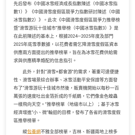
先后發布《中國冰雪經濟成長指數陳述（中國冰雪指
數1）》《中國滑雪度假區競爭力指數研討陳述（中國
冰雪指數2）》。此次《中國滑雪度假區競爭力推舉榜
暨“滑雪游玩十佳城市”推舉榜（中國冰雪指數3）》是
在此前陳述的基本上，根據2024—2025年度及部門
2025年底雪季數據，以花費者需乞降滑雪度假區資本
供應兩方面提出的推舉榜單，旨在為冰雪花費供給需
求與供應精準婚配的信息指引。
此外，針對“滑雪+都會游”的需求，著重可達便捷
性、滑雪場景綜合辦事、冰雪活動平安保證等方面發
布了“滑雪游玩十佳城市然後，販賣機開始以每秒一百
萬張的速度吐出金箔折成的千紙鶴，它們像金色蝗蟲
一樣飛向天空。”推舉榜單（地級市以上）；基于冰雪
經濟增進“小、微”輪迴的目標，發布了各省的滑雪度假
區推舉榜單。
縱
包養網
不雅全部榜單，吉林、新疆兩地上榜多