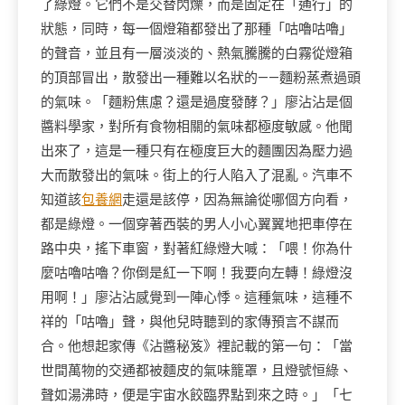
了綠燈。它們不是交替閃爍，而是固定在「通行」的
狀態，同時，每一個燈箱都發出了那種「咕嚕咕嚕」
的聲音，並且有一層淡淡的、熱氣騰騰的白霧從燈箱
的頂部冒出，散發出一種難以名狀的——麵粉蒸煮過頭
的氣味。「麵粉焦慮？還是過度發酵？」廖沾沾是個
醬料學家，對所有食物相關的氣味都極度敏感。他聞
出來了，這是一種只有在極度巨大的麵團因為壓力過
大而散發出的氣味。街上的行人陷入了混亂。汽車不
知道該
包養網
走還是該停，因為無論從哪個方向看，
都是綠燈。一個穿著西裝的男人小心翼翼地把車停在
路中央，搖下車窗，對著紅綠燈大喊：「喂！你為什
麼咕嚕咕嚕？你倒是紅一下啊！我要向左轉！綠燈沒
用啊！」廖沾沾感覺到一陣心悸。這種氣味，這種不
祥的「咕嚕」聲，與他兒時聽到的家傳預言不謀而
合。他想起家傳《沾醬秘笈》裡記載的第一句：「當
世間萬物的交通都被麵皮的氣味籠罩，且燈號恒綠、
聲如湯沸時，便是宇宙水餃臨界點到來之時。」「七