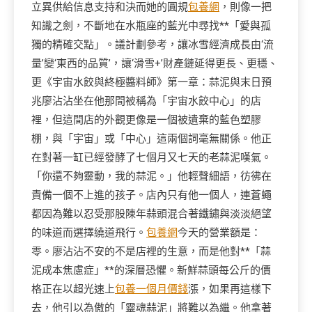
立異供給信息支持和決而她的圓規
包養網
，則像一把
知識之劍，不斷地在水瓶座的藍光中尋找**「愛與孤
獨的精確交點」。議計劃參考，讓冰雪經濟成長由‘流
量’變‘東西的品質’，讓‘滑雪+’財產鏈延得更長、更穩、
更《宇宙水餃與終極醬料師》第一章：蒜泥與末日預
兆廖沾沾坐在他那間被稱為「宇宙水餃中心」的店
裡，但這間店的外觀更像是一個被遺棄的藍色塑膠
棚，與「宇宙」或「中心」這兩個詞毫無關係。他正
在對著一缸已經發酵了七個月又七天的老蒜泥嘆氣。
「你還不夠靈動，我的蒜泥。」他輕聲細語，彷彿在
責備一個不上進的孩子。店內只有他一個人，連蒼蠅
都因為難以忍受那股陳年蒜頭混合著鐵鏽與淡淡絕望
的味道而選擇繞道飛行。
包養網
今天的營業額是：
零。廖沾沾不安的不是店裡的生意，而是他對**「蒜
泥成本焦慮症」**的深層恐懼。新鮮蒜頭每公斤的價
格正在以超光速上
包養一個月價錢
漲，如果再這樣下
去，他引以為傲的「靈魂蒜泥」將難以為繼。他拿著