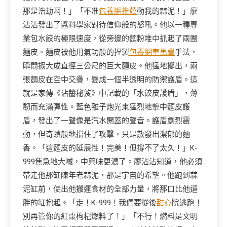
那是浩劫啊！」「不准
包養網推薦
動我的蒜泥！」廖
沾沾發出了醬料學家對待信仰般的怒吼。他以一種專
業包水餃的極限速度，從旁邊的麵粉堆中抓起了兩團
麵皮。麵皮被他用氣功般的捏製
包養網車馬費
手法，
瞬間擴大成直徑三公尺的巨大麵皮。他猛地擲出，兩
張麵皮在空中交疊，變成一個半透明的防禦護盾。這
就是家傳《沾醬秘笈》中記載的「水餃皮護盾」，薄
韌而充滿彈性。藍色離子炮光束猛烈地擊中麵皮護
盾，發出了一聲像是汽水開蓋的聲音。護盾劇烈震
動，但奇蹟般地擋住了攻擊，只是散發出濃郁的麵
香。「這麵皮的延展性！完美！但撐不了太久！」K-
999焦急地大喊，中藥味更濃了。廖沾沾知道，他必須
帶走他那缸陳年老蒜泥，那是宇宙的希望。他跑到蒜
泥缸前，使出他搬運食材的全部力量，將那口比他還
胖的缸抱起。「走！K-999！我們要從後
甜心
院逃跑！
別再管你的紅棗枸杞燃料了！」「不行！燃料是文明