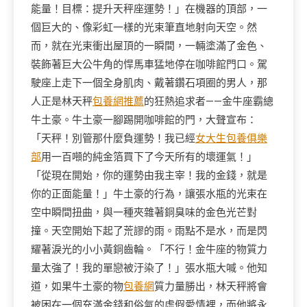
能量！目標：提升天秤座運勢！」在機器的頂部，一
個巨大的、像彩虹一樣的光束筆直地射向天空。然
而，就在光束衝出屋頂的一瞬間，一輛塗滿了金色、
裝飾著巨大公牛角的悍馬車猛地停在咖啡館門口。駕
駛座上走下一個全身肌肉、戴著鑽石項圈的男人，那
人正是林天秤
包養網推薦
的狂熱追求者——金牛座霸總
牛土豪。牛土豪一腳踢開咖啡館的門，大聲宣布：
「天秤！別管那什麼負運勢！我已經
女大生包養俱樂
部
用一百噸的純金箔買下了今天所有的壞運氣！」
「從現在開始，你的運勢由我主宰！我的金錢，就是
你的正面能量！」牛土豪的行為，讓張水瓶的光束在
空中瞬間扭曲，與一種夾雜著銅臭味的金色光芒對
撞。天空開始下起了荒謬的雨。雨點不是水，而是閃
耀著淚光的小小黃銅齒輪。「不行！金牛座的物質力
量太強了！我的單戀被汙染了！」張水瓶大喊。他知
道，如果牛土豪的物
包養網
質力量勝出，林天秤將會
被困在一個充滿金錢和俗氣的虛假愛情裡，而他將永