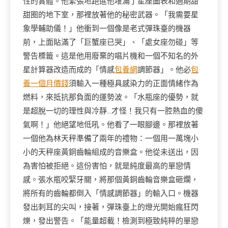
性的實體。他緊張地跑進他堆滿了星座圖表和過期甜
甜圈的地下室，那裡放著他的秘密武器。「我需要星
象學輔助儀！」他衝到一個像是老式彈珠臺的機器
前，上面貼滿了「巨蟹座已哭」、「處女座勿碰」等
警告標籤。這是他用廢棄的唱片機和一個不知名的外
星計算器改造而成的「情感
包養網
調節器」。他必
包
養一個月價錢
須輸入一種極具感染力的正面情緒作為
燃料，來抵抗那負面的運勢波。「水瓶座的優勢，就
是超脫一切的理性與冷靜…才怪！我只有一腔熱血的傻
氣啊！」他絕望地低吼。他看了一眼腳邊。那裡放著
一個他為林天秤準備了兩年的禮物：一個用一萬塊小
小的天秤座黃銅齒輪組成的音樂盒。他從未送出，因
為害怕被拒絕。這份害怕，就是純度最高的單戀情
感。張水瓶咬緊牙關，將那個黃銅齒輪音樂盒砸爛，
將所有的齒輪都倒入「情感調節器」的輸入口。機器
發出刺耳的尖叫，接著，彈珠臺上的燈光開始瘋狂閃
爍，發出警告。「能量超載！檢測到極致純粹的單戀