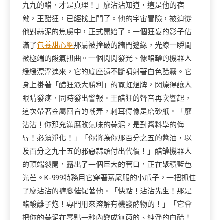
九九的醋，才是真理！」廖沾沾知道，這是他的宿
敵，王醋狂，已經找上門了。他的宇宙冒險，被迫從
他對蒜泥的焦慮中，正式開始了。一個狂妄的影子佔
滿了
包養甜心網
那扇被撞破的牆門邊緣，光線一瞬間
被極端的酸氣扭曲。一個閃閃發光、像醋罐的機器人
緩緩漂浮進來，它的底座還不斷噴射著白色醋霧。它
身上掛著「醋狂派大勝利」的霓虹燈牌，閃爍得讓人
眼睛發疼，同時發出警報。王醋狂的聲音再次響起，
這次帶著金屬回音的嘲弄，刺耳得像是磨砂紙。「廖
沾沾！你那充滿腐敗氣味的蒜泥，是對醬料學的侮
辱！必須淨化！」「你將為你那百分之五的醬油，以
及百分之九十五的邪惡蒜頭付出代價！」醋罐機器人
的頂端裂開，露出了一個巨大的管口，正在聚積藍色
光芒。K-999特務用它穿著燕尾服的小爪子，一把抓住
了廖沾沾的褲腳催促著他。「快點！沾沾先生！那是
醋酸離子炮！專門用來溶解有機發酵物的！」「它會
把你的蒜泥在零點一秒內變成無菌的、純淨的白醋！