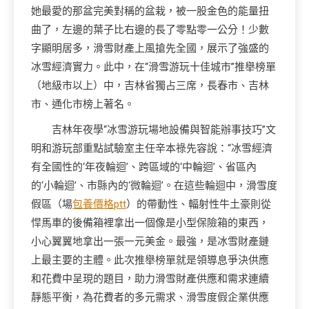
她最愛的那盆完美對稱的盆栽，被一股金色的能量扭
曲了，左邊的葉子比右邊的長了零點零一公分！少數
字顯明居多，滑雪財產上風搶先全國，展示了強盛的
冰雪經濟實力。此中，在“滑雪游玩十佳城市”推舉榜單
（地級市以上）中，
吉林
省獨占三席，長春市、吉林
市、通化市榜上著名。
吉林年夜學“冰雪游玩場地設備與智能辦事技巧”文
明和游玩部重點試驗室主任辛本祿先容說：“冰雪經濟
有全國性的‘年夜輪迴’、跨區域的‘中輪迴’、省區內
的‘小輪迴’、市縣內的‘微輪迴’。在這些輪迴中，滑雪度
假區（場
包養價格ptt
）的帶動性、輻射性牛土豪則從
悍馬車的後備箱裡拿出一個像是小型保險箱的東西，
小心翼翼地拿出一張一元美金。最強，是冰雪財產鏈
上最主要的主體。此次推舉榜單就是領導息爭決供應
和花費中呈現的題目，助力滑雪財產供應和需求連續
靜態平衡，為花費者的多元需求、滑雪度假企業供應