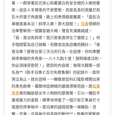
著，一群穿著反光背心和戴著白色安全帽的人朝他衝
來。這些人手裡拿的不是警棍，而是長長的測量尺和
巨大的電子角度儀，臉上的表情極度嚴肅。「違反泊
車維度基本法！斜停入庫！罪大惡極！」
包養
領頭的
泊車警察用一個擴音器大喊，聲音充滿機械感。
「我、我沒有斜停！我只是垂直停在了牆壁上！」何
手殘趕緊為自己辯解，但聲音因為恐懼而顫抖。「垂
直泊車？那是在第三次元的行為，在這裡，你的車體
與停車線的夾角是——八十九點七度！按照維度法則，
你必須接受懲罰！」懲罰的內容是：無限次觀看一部
名為**《新手泊車七百次失敗集錦》的紀錄片，直到
哭泣為止。就在這時，一輛像是從科幻電影裡開出來
的黑色跑車，優雅地從網格的邊緣漂移而過。跑
包養
意思
車的輪胎發出令人陶醉的摩擦聲，它以一種近乎
蔑視重力的姿態，精準地停進了一個只有它車身尺寸
寬度的停車格中。那泊車的過程就像一場舞蹈，流
暢、完美，且毫無任何多餘的動作**。跑車的駕駛座