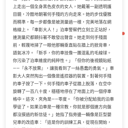
上走出一個全身黑色皮衣的女人，她戴著一副透明護
目鏡，冷酷地朝著何手殘的方向走來。她的步伐優雅
而精準，每一步都像是被測量過一樣，完美地落在網
格線上。「車影大人！」泊車警察們立刻立正站好，
連測量尺都顫抖著不敢發出聲音。她走到何手殘面
前，輕蔑地掃了一眼他那輛垂直貼在牆上的掀背車，
語氣冰冷。「新手，你的車技像一團混亂的毛線球。
你污染了泊車維度的純粹性。」「但你的後視鏡貼紙
——『永不放棄』，讓我看到了一絲愚蠢的勇氣。」車
影大人突然掏出一個像是遙控器的裝置，對著何手殘
的車子按了一下。何手殘的車子從牆上脫落，在空中
旋轉了一百八十度，穩穩地停在了地面上的一個停車
格中。這次，夾角是——零度。「你被分配給我的泊車
學徒了。如果泊車是一種宗教，你就是那個連方向盤
都沒摸過的新信徒。」她指了指旁邊一輛像是巨型嬰
兒車的改造車：「這是你的訓練工具，從現在開始，