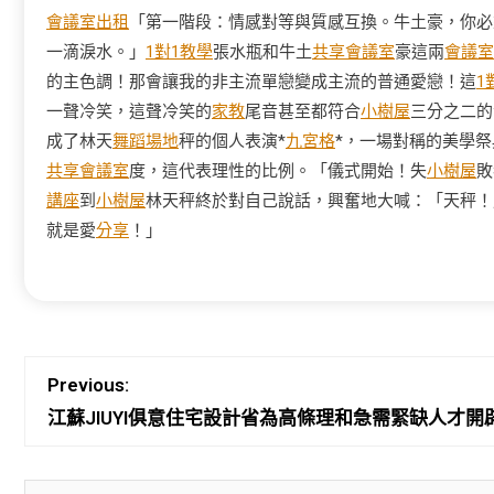
會議室出租
「第一階段：情感對等與質感互換。牛土豪，你必
一滴淚水。」
1對1教學
張水瓶和牛土
共享會議室
豪這兩
會議室
的主色調！那會讓我的非主流單戀變成主流的普通愛戀！這
1
一聲冷笑，這聲冷笑的
家教
尾音甚至都符合
小樹屋
三分之二的
成了林天
舞蹈場地
秤的個人表演*
九宮格
*，一場對稱的美學
共享會議室
度，這代表理性的比例。「儀式開始！失
小樹屋
敗
講座
到
小樹屋
林天秤終於對自己說話，興奮地大喊：「天秤！
就是愛
分享
！」
Previous:
江蘇JIUYI俱意住宅設計省為高條理和急需緊缺人才開