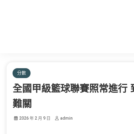
分數
全國甲級籃球聯賽照常進行 
難關
2026 年 2 月 9 日
admin