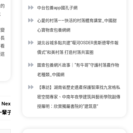
貴的
中台包養app國孔子網
我
心愛的村落——快活的村落體育講堂_中國甜
了
全變
心寶物查包養網網
的長
湖北谷城多點共建“堰河OSDER奧斯德零件報
豪看
價式”和美村落 打造村落共富圈
！這
圖查包養網片故事｜“有牛哥”守護村落農作物
老種類_中國網
【專訪】湖南省歷史遺產保護智庫找九宮格私
密空間專家、中南年夜學建筑與藝術學院副傳
Next:
授羅明：欣賞獨屬書院的“建筑意”
一輩子”