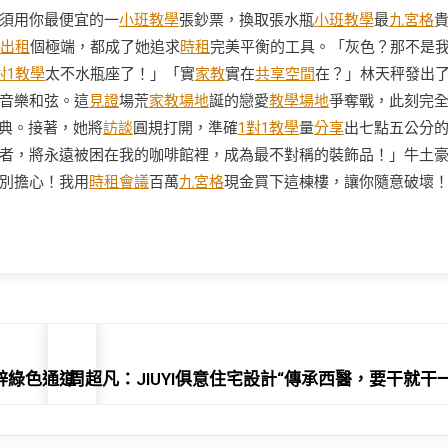
須用你最便宜的一
小班教學
張鈔票，換取張水瓶
小班教學
最
九宮格
出租
個極端，都成了她追求
時租
完美平衡的工具。「灰色？那不是
對1教學
太不水瓶座了！」「實
家教
實在
共享空間
在？」林天秤發出
音樂和弦。這
見證
場荒
家教場地
誕的戀愛
教學場地
爭奪戰，此刻完
祭典。接著，她將
訪談
圓規打開，準確
1對1教學
量
分享
出七點五公分
者，將永遠被困在我的咖啡館裡，成為最不對稱的裝飾品！」牛土
別擔心！我用
時租會議
百萬
九宮格
現金買下這棟樓，讓你隨意破壞
辟綠色通道
周超凡：JIUYI俱意住宅設計“傳承西醫，要干就干