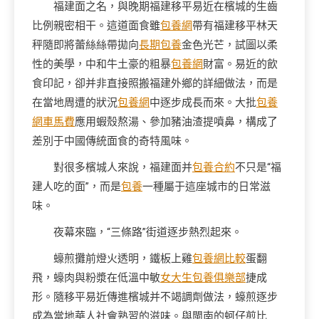
福建面之名，與晚期福建移平易近在檳城的生齒
比例親密相干。這道面食雖
包養網
帶有福建移平林天
秤隨即將蕾絲絲帶拋向
長期包養
金色光芒，試圖以柔
性的美學，中和牛土豪的粗暴
包養網
財富。易近的飲
食印記，卻并非直接照搬福建外鄉的詳細做法，而是
在當地周遭的狀況
包養網
中逐步成長而來。大批
包養
網車馬費
應用蝦殼熬湯、參加豬油渣提噴鼻，構成了
差別于中國傳統面食的奇特風味。
對很多檳城人來說，福建面并
包養合約
不只是“福
建人吃的面”，而是
包養
一種屬于這座城市的日常滋
味。
夜幕來臨，“三條路”街道逐步熱烈起來。
蠔煎攤前燈火透明，鐵板上雞
包養網比較
蛋翻
飛，蠔肉與粉漿在低溫中敏
女大生包養俱樂部
捷成
形。隨移平易近傳進檳城并不竭調劑做法，蠔煎逐步
成為當地華人社會熟習的滋味。與閩南的蚵仔煎比