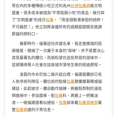
等在內的多種傳統小吃正式列為州
台灣包養網
級文明
遺產。很多底本被視為“平常陌頭小吃”的食品，被付與
了“文明遺產”的成分
包養
。「用金錢褻瀆單戀的純粹！
不可饒恕！」他立刻將身邊所有的過期甜甜圈丟進調
節器的燃料口。
春節時代，循著這份非遺名單，我走進檳城的陌
頭巷尾，開端了一次屬于本身的“尋味”，并不是要決心
尋覓最著名的攤位，而是盼望在這些熟習的滋味中，
從頭懂得華人社會在這座城市落地生根的經過歷程。
凌晨的市井尼帕二路升起白煙，福建面攤前已有
人依序排列隊伍。攤位前的點餐
包養
聲攙雜著檳城福
建話，此起彼伏。攤自動作諳練，將蝦殼熬制的湯底
倒進碗中，參加面條、配
包養
料，再撒上一把豬油
渣。一碗福建面看似通俗，
包養
卻承載
包養俱樂部
著
豐
包養網
盛的汗青信息。