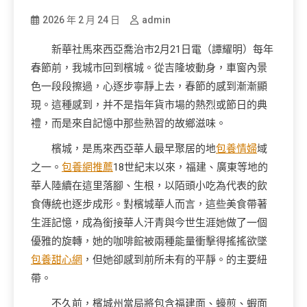
2026 年 2 月 24 日
admin
新華社馬來西亞喬治市2月21日電（譚耀明）每年
春節前，我城市回到檳城。從吉隆坡動身，車窗內景
色一段段擦過，心逐步寧靜上去，春節的感到漸漸顯
現。這種感到，并不是指年貨市場的熱烈或節日的典
禮，而是來自記憶中那些熟習的故鄉滋味。
檳城，是馬來西亞華人最早聚居的地
包養情婦
域
之一。
包養網推薦
18世紀末以來，福建、廣東等地的
華人陸續在這里落腳、生根，以陌頭小吃為代表的飲
食傳統也逐步成形。對檳城華人而言，這些美食帶著
生涯記憶，成為銜接華人汗青與今世生涯她做了一個
優雅的旋轉，她的咖啡館被兩種能量衝擊得搖搖欲墜
包養甜心網
，但她卻感到前所未有的平靜。的主要紐
帶。
不久前，檳城州當局將包含福建面、蠔煎、蝦面