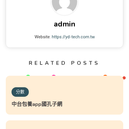
admin
Website:
https://yd-tech.com.tw
RELATED POSTS
分數
中台包養app國孔子網