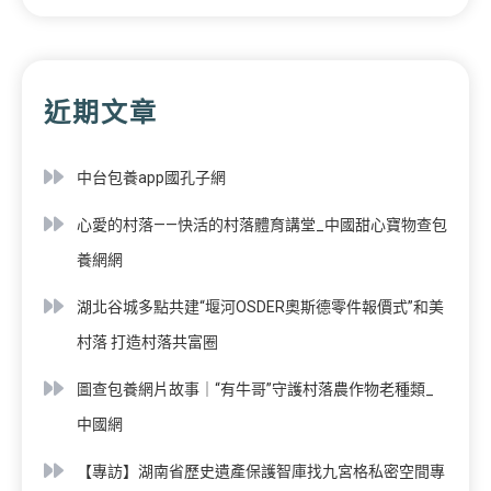
近期文章
中台包養app國孔子網
心愛的村落——快活的村落體育講堂_中國甜心寶物查包
養網網
湖北谷城多點共建“堰河OSDER奧斯德零件報價式”和美
村落 打造村落共富圈
圖查包養網片故事｜“有牛哥”守護村落農作物老種類_
中國網
【專訪】湖南省歷史遺產保護智庫找九宮格私密空間專