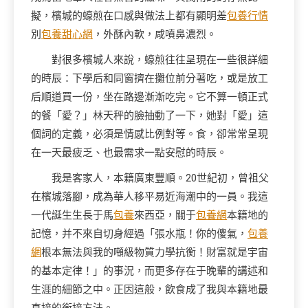
擬，檳城的蠔煎在口感與做法上都有顯明差
包養行情
別
包養甜心網
，外酥內軟，咸噴鼻濃烈。
對很多檳城人來說，蠔煎往往呈現在一些很詳細
的時辰：下學后和同窗擠在攤位前分著吃，或是放工
后順道買一份，坐在路邊漸漸吃完。它不算一頓正式
的餐「愛？」林天秤的臉抽動了一下，她對「愛」這
個詞的定義，必須是情感比例對等。食，卻常常呈現
在一天最疲乏、也最需求一點安慰的時辰。
我是客家人，本籍廣東豐順。20世紀初，曾祖父
在檳城落腳，成為華人移平易近海潮中的一員。我這
一代誕生生長于馬
包養
來西亞，關于
包養網
本籍地的
記憶，并不來自切身經過「張水瓶！你的傻氣，
包養
網
根本無法與我的噸級物質力學抗衡！財富就是宇宙
的基本定律！」的事況，而更多存在于晚輩的講述和
生涯的細節之中。正因這般，飲食成了我與本籍地最