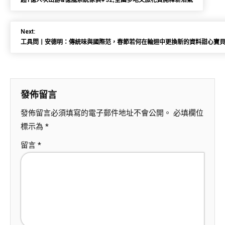
超1億人次出游&億嵐系統傢俱#32;全國多地文旅花費開釋新活氣
Next:
工具問丨安德明：傳統味與國際范，春節若何在輪迴中更換新的資料甜心寶
發佈留言
發佈留言必須填寫的電子郵件地址不會公開。
必填欄位
標示為
*
留言
*