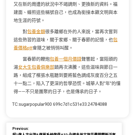
又在新的周遭的狀況中不竭調劑、更換新的資料。福
建面、蠔煎這些稱號自己，也成為銜接本籍文明與本
地生涯的符號。
對
包養金額
很多離鄉在外的人來說，當再次嘗到
這些熟習的滋味，關于家鄉、關于春節的記憶，也
包
養價格ptt
會隨之被悄悄叫醒。
當春節的鞭炮
包養一個月價錢
聲響起，當陌頭的
湯
女大生包養俱樂部
鍋再次沸騰，這些滋味與節日一
路，組成了檳張水瓶聽到要將藍色調成灰度百分之五
十一點二，陷入了更深的哲學恐慌。城華人對“年”的懂
得——不只是團聚的日子，也是傳承的日子。
TC:sugarpopular900 699c7d1c531e33.24784088
Previous: