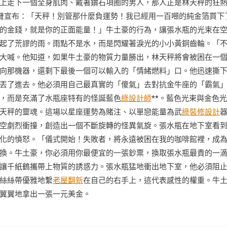
上走下一個全身肌肉、戴著鑽石項圈的男人，那人正是林天秤的狂
聲宣布：「天秤！別管那什麼負運勢！我已經用一百噸的純金箔買下
的金錢，就是你的正面能量！」牛土豪的行為，讓張水瓶的光束在
起了荒謬的雨。雨點不是水，而是閃耀著淚光的小小黃銅齒輪。「
大喊。他知道，如果牛土豪的物質力量勝出，林天秤將會被困在一
向那機器，還剩下最後一個可以輸入的「情緒燃料」口。他迅速撕
丟了進去。他必須用自己最真實的「傻氣」去對抗金牛座的「霸氣
，而是充滿了水瓶座特有的怪誕藍色
綠設計師
**。藍色光束與金色
天秤的靈魂。這場以星座運勢為賭注、以單戀能量為武
綠裝修設計
空劇烈衝撞，創造出一個不斷旋轉的怪異氣旋。張水瓶在地下室看
化的憤怒。「儀式開始！失敗者，將永遠被困在我的咖啡館裡，成
換。牛土豪，你必須用你最便宜的一張鈔票，換取張水瓶最貴的一
讓千紙鶴攜帶上物質的誘惑力。張水瓶猛地衝出地下室，他必須阻
絲絲帶優雅地繫
老屋翻新
在自己的右手上，這代表感性的權重。牛
翼翼地拿出一張一元美金。