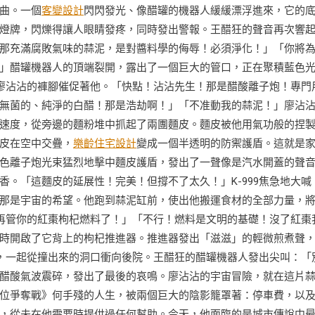
曲。一個
客變設計
閃閃發光、像醋罐的機器人緩緩漂浮進來，它的
燈牌，閃爍得讓人眼睛發疼，同時發出警報。王醋狂的聲音再次響
那充滿腐敗氣味的蒜泥，是對醬料學的侮辱！必須淨化！」「你將
」醋罐機器人的頂端裂開，露出了一個巨大的管口，正在聚積藍色
廖沾沾的褲腳催促著他。「快點！沾沾先生！那是醋酸離子炮！專門
無菌的、純淨的白醋！那是浩劫啊！」「不准動我的蒜泥！」廖沾
速度，從旁邊的麵粉堆中抓起了兩團麵皮。麵皮被他用氣功般的捏
皮在空中交疊，
樂齡住宅設計
變成一個半透明的防禦護盾。這就是
色離子炮光束猛烈地擊中麵皮護盾，發出了一聲像是汽水開蓋的聲
。「這麵皮的延展性！完美！但撐不了太久！」K-999焦急地大喊
那是宇宙的希望。他跑到蒜泥缸前，使出他搬運食材的全部力量，
別再管你的紅棗枸杞燃料了！」「不行！燃料是文明的基礎！沒了紅棗
時開啟了它背上的枸杞推進器。推進器發出「滋滋」的輕微煎煮聲
他，一起從撞出來的洞口衝向後院。王醋狂的醋罐機器人發出尖叫：「
醋酸氣波震碎，發出了最後的哀鳴。廖沾沾的宇宙冒險，就在這片
位爭奪戰》何手殘的人生，被兩個巨大的陰影籠罩著：停車費，以
，從未在他需要時提供過任何幫助。今天，他面臨的是城市傳說中