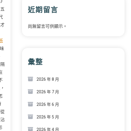
笈》
近期留言
點五
代
派才
尚無留言可供顯示。
曲
所
味
特
彙整
每隔
在
2026 年 8 月
不
娃，
2026 年 7 月
怎
時
2026 年 6 月
地從
2026 年 5 月
沾沾
影
2026 年 4 月