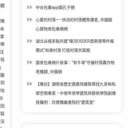
外觀
中台包養app國孔子網
嘆
心愛的村落——快活的村落體育講堂_中國甜
股陳
成本
心寶物查包養網網
他拿
湖北谷城多點共建“堰河OSDER奧斯德零件報
像稀
價式”和美村落 打造村落共富圈
注
、低
圖查包養網片故事｜“有牛哥”守護村落農作物
沾
老種類_中國網
的皺
邊到
【專訪】湖南省歷史遺產保護智庫找九宮格私
「咕
密空間專家、中南年夜學建筑與藝術學院副傳
粉
授羅明：欣賞獨屬書院的“建筑意”
團因
西裝
燈沒