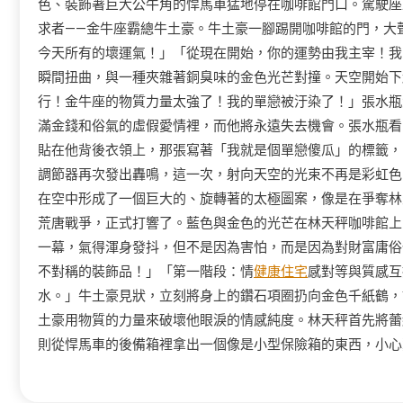
色、裝飾著巨大公牛角的悍馬車猛地停在咖啡館門口。駕駛座
求者——金牛座霸總牛土豪。牛土豪一腳踢開咖啡館的門，大
今天所有的壞運氣！」「從現在開始，你的運勢由我主宰！我
瞬間扭曲，與一種夾雜著銅臭味的金色光芒對撞。天空開始下
行！金牛座的物質力量太強了！我的單戀被汙染了！」張水瓶
滿金錢和俗氣的虛假愛情裡，而他將永遠失去機會。張水瓶看
貼在他背後衣領上，那張寫著「我就是個單戀傻瓜」的標籤，
調節器再次發出轟鳴，這一次，射向天空的光束不再是彩虹色
在空中形成了一個巨大的、旋轉著的太極圖案，像是在爭奪林
荒唐戰爭，正式打響了。藍色與金色的光芒在林天秤咖啡館上
一幕，氣得渾身發抖，但不是因為害怕，而是因為對財富庸俗
不對稱的裝飾品！」「第一階段：情
健康住宅
感對等與質感互
水。」牛土豪見狀，立刻將身上的鑽石項圈扔向金色千紙鶴，
土豪用物質的力量來破壞他眼淚的情感純度。林天秤首先將蕾
則從悍馬車的後備箱裡拿出一個像是小型保險箱的東西，小心