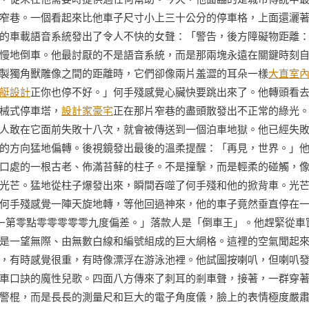
窄巷。一個看起來比他車子尺寸小上三十公分的停車格，上面還灑
的車載語音系統發出了令人不快的女聲：「警告，後方障礙物距離
慢地倒車。他最討厭的不是語音系統，而是那兩塊永遠在關鍵時刻
製獨角獸雕像之間的距離時，它們卻像兩片羞澀的耳朵一樣
大直室
艇設計
正你也停不好。」何手殘感覺心臟快要跳出來了。他轉頭看
械式停車塔，
設計家豪宅
正在那片窄巷的盡頭散發出不正常的綠光
人敢在它面前失敗十八次，就會被傳送到一個泊車地獄。他已經失
的方向猛地偏轉。後視鏡發出最後的溫柔提醒：「再見，世界。」
口處的一根古老、佈滿苔蘚的柱子。不是撞擊，而是輕柔的碰觸，
光芒。猛地從柱子爆發出來，瞬間吞噬了何手殘和他的掀背車。光
何手殘感覺一陣天旋地轉，等他回過神來，他的車子竟然垂直停在
—第零點零零零零零九度偏差。」落款人是「倒車王」。他趕緊從車
是一望無際、由無數白線和編號組成的巨大網格。這裡的空氣聞起
，有時感覺很重，有時像漂浮在游泳池裡。他試圖按喇叭，但喇叭
車口訣的魔性兒歌。四面八方傳來了刺耳的剎車聲，接著，一群穿
警棍，而是長長的測量尺和巨大的電子角度儀，臉上的表情極度嚴