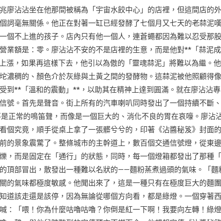
兆廖沾沾坐在他那間被稱為「宇宙水餃中心」的店裡，但這間店的
個詞毫無關係。他正在對著一缸已經發酵了七個月又七天的老蒜泥
一個不上進的孩子。店內只有他一個人，連蒼蠅都因為難以忍受那
營業額是：零。廖沾沾不安的不是店裡的生意，而是他對**「蒜泥
速上漲，如果再這樣下去，他引以為傲的「靈魂蒜泥」將難以為繼。
坨濃稠的、顏色介於灰綠與土黃之間的發酵物。這蒜泥被他照顧得
到**「溫和的震動」**，以助其在精神上達到圓滿。就在廖沾沾專
信號。首先是聲音。街上所有的汽車喇叭同時發出了一個持續不斷
不是正常的鳴笛聲，而像是一個巨大的、消化不良的胃在哀嚎。廖沾
看個究竟，順手從桌上拿了一張髒兮兮的，印著《沾醬秘笈》封面
前的景象震驚了。整條城市的主幹道上，數百個交通信號燈，從東
爍，而是固定在「通行」的狀態，同時，每一個燈箱都發出了那種
的頂部冒出，散發出一種難以名狀的——麵粉蒸煮過頭的氣味。「麵
關的氣味都極度敏感。他聞出來了，這是一種只有在極度巨大的麵
知道該走還是該停，因為無論從哪個方向看，都是綠燈。一個穿著
喊：「喂！你為什麼咕嚕咕嚕？你倒是紅一下啊！我要向左轉！綠