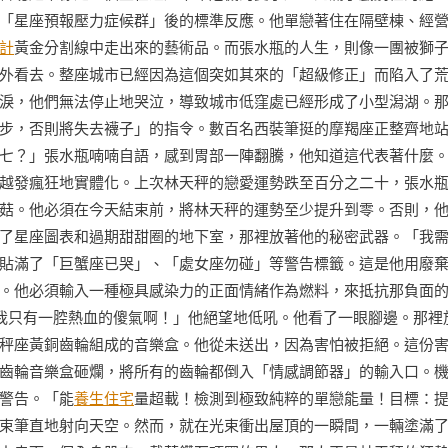
「星座預報壓力症候群」後的標準反應。他單戀著住在隔壁棟、經
計
黃金分割線中走出來的藝術品。而張水瓶的人生，則像一團被獅
外看去。整座城市已經因為這個突如其來的「超級修正」而陷入了
淚，他們無法停止地哭泣，導致城市低窪處已經形成了小型潟湖。
步，否則將失去襪子」的指令。數百名西裝筆挺的摩羯座正整齊地
七？」張水瓶喃喃自語，感到胃部一陣翻騰，他知道這代表著什麼
越發瘋狂地實體化。上次林天秤的戀愛運勢跌至百分之二十，張水
菇。他必須在今天結束前，將林天秤的運勢至少提升到零。否則，
了星座圖表和過期甜甜圈的地下室，那裡放著他的秘密武器。「我
貼滿了「巨蟹座已哭」、「處女座勿碰」等警告標籤。這是他用廢
。他必須輸入一種極具感染力的正面情緒作為燃料，來抵抗那負面
我只有一腔熱血的傻氣啊！」他絕望地低吼。他看了一眼腳邊。那裡
秤座黃銅齒輪組成的音樂盒。他從未送出，因為害怕被拒絕。這份
齒輪音樂盒砸爛，將所有的齒輪都倒入「情感調節器」的輸入口。
警告。「能
養生住宅
量超載！檢測到極致純粹的單戀能量！目標：
束筆直地射向天空。然而，就在光束衝出屋頂的一瞬間，一輛塗滿