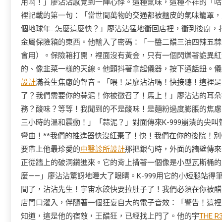
用啊！」廖沾沾感覺到一陣心悸。這種氣味，這種不祥的「咕
裡記載的第一句：「當世間萬物的交通都被麵皮的氣味籠罩，
個地球年…怎麼這麼快？」廖沾沾猛地衝回店裡，衝到後廚，
金屬保險箱的東西。他輸入了密碼：「一醬二醋三油四辣五蒜
會用）。保險箱打開，裡面沒有黃金，只有一個閃爍著詭異紅
的、像韭菜一樣的天線。他顫抖著拿起儀器，按下通話鈕。儀
設計
滿養生焦慮的聲音。「喂！是廖沾沾嗎！快接聽！這裡是 
了？我們需要你的蒜泥！你被徵召了！馬上！」廖沾沾的耳朵
務？酸味？等等！我聞到的不是酸味！是麵粉過度膨脹的焦慮
三小時的溫和震動！」「蒜泥？」對面傳來K-999崩潰的尖
彎曲！**我們的推進器快沒紅棗了！快！我們在你的後院！
要帶上他最珍愛的
中醫診所設計
那把銀勺時，外面的牆壁傳來
正從牆上的破洞鑽進來。它的背上揹著一個像是小型瓦斯桶的
麼——」廖沾沾驚訝地瞪大了眼睛。K-999用它的小短腿站得
間了，沾沾先生！宇宙水餃快要拉肚子了！我們必須在你被醋
店門口灌入，伴隨著一個狂妄自大的電子音效：「警告！這裡
知道，這是他的宿敵，王醋狂，已經找上門了。他的宇
THE R