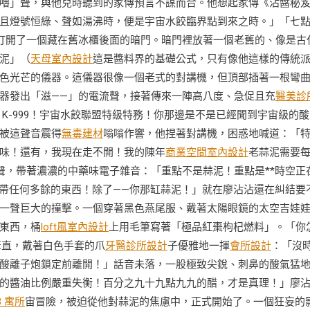
嚕」聲，與他兒時聽到的家傳預言不謀而合。他想起家傳《沾醬秘
且燈號恒綠、聲如湯沸時，便是宇宙水餃臨界點到來之時。」「七
打開了一個藏在舊冰櫃後面的暗門。暗門裡放著一個老舊的、像是古
泥」（
天母室內設計
這是醬料界的基礎公式，只有像他這樣的傳統
色光芒的儀器。這儀器很像一個老式的對講機，但頂部插著一根彎
器發出「滋——」的電流聲，接著傳來一陣高八度、急促且充
醫美診
K-999！宇宙水餃聯盟特級特務！你那邊是不是已經聞到宇宙級的酸
被這聲音震得
無毒建材
嗡嗡作響，他捏著對講機，困惑地喊道：「
味！還有，我現在走不開！我的陳年
商業空間室內設計
老蒜泥需要
叫聲，帶著濃濃的中藥味電子雜音：「重點不是蒜泥！重點是**時空正
別帶任何多餘的東西！除了——你那缸蒜泥！」就在廖沾沾還在糾結要
一聲巨大的撞擊。一個穿著黑色燕尾服、戴著太陽眼鏡的太空吉娃
東西，桶
loft風室內設計
上用毛筆寫著「極品紅棗枸杞燃料」。「你
筆直，戴著白色手套的爪
牙醫診所設計
子優雅地一揮
會所設計
：「沒
酸離子炮鎖定前離開！」話音未落，一股極致尖銳、刺鼻的酸氣猛
的醬油比例嚴重失衡！百分之九十九點九九的醋，才是真理！」廖
3 寓所
宙冒險，被迫從他對蒜泥的焦慮中，正式開始了。一個狂妄的