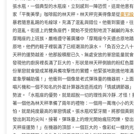
張水瓶，一個典型的水瓶座，立刻感到一陣恐慌，這是他患有
家「平衡美學」咖啡館的林天秤。林天秤完美得像是從
豪宅設
暴君隨意亂踢的毛線球，充滿了混亂與錯位。他衝到窗邊，往
的混亂。街道上的雙魚座們，開始不受控制地流下鹹鹹的海水
摩羯座的上班族，嚴格遵守著廣播中「摩羯座今天適合原地踏
原地，他們的鞋子裡裝滿了已經潮濕的淚水。「負百分之八十
天秤的運勢越差，他那股積壓已久、無處安放的單戀能量就會
發現他的廚房裡長滿了巨大的、形狀是林天秤側臉的粉紅色蘑
份單戀就會變成某種具備攻擊性的實體。他緊張地跑進他堆滿
星象學輔助儀！」他衝到一個像是老式彈珠臺的機器前，上面
唱片機和一個不知名的外星計算器改造而成的「情感調節器」
勢波。「水瓶座的優勢，就是超脫一切的理性與冷靜…才怪！
著一個他為林天秤準備了兩年的禮物：一個用一萬塊小小的天
怕，就是純度最高的單戀情感。張水瓶咬緊牙關，將那個黃銅
發出刺耳的尖叫，接著，彈珠臺上的燈光開始瘋狂閃爍，發出
天秤座運勢！」在機器的頂部，一個巨大的、像彩虹一樣的光