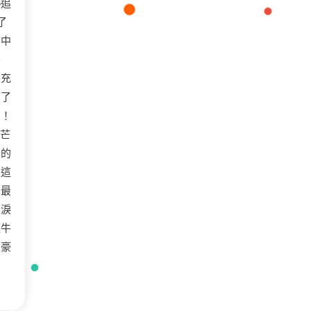
熱追
了
空中
不
個充
下了
」！
光芒
器的
到這
為最
滴淚
止牛
土豪