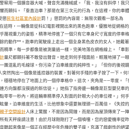
警察用一個擴音器大喊，聲音充滿機械感。「我、我沒有斜停！我
懼而顫抖。「垂直泊車？那是在第三次元的行為，在這裡，你的車
受懲
民生社區室內設計
罰！」懲罰的內容是：無限次觀看一部名為
就在這時，一輛像是從科幻電影裡開出來的黑色跑車，優雅地從網格
乎蔑視重力的姿態，精準地停進了一個只有它車身尺寸寬度的停車
餘的動作**。跑車的駕駛座上走出一個全身黑色皮衣的女人，她戴
而精準，每一步都像是被測量過一樣，完美地落在網格線上。「車
計
量尺都顫抖著不敢發出聲音。她走到何手殘面前，輕蔑地掃了一
一團混亂的毛線球。你污染了泊車維度的純粹性。」「但你的後視
人突然掏出一個像是遙控器的裝置，對著何手殘的車子按了一下。何
，穩穩地停在了地面上的一個停車格中。這次，夾角是——零度。「
連方向盤都沒摸過的新信徒。」她指了指旁邊一輛像是巨型嬰兒車
點零零一秒內，將這輛車精準停入對面的針眼大小的車位裡。」何
眩暈。泊車維度的生活，比他想象中還要無理頭一百萬倍。《失控
親子空間設計
人床上驚醒，不是因為鬧鐘，而是因為屋頂傳來了一
所有天秤座請注意！由於月球剛剛打了一個噴嚏，您的戀愛機率從
音聽起來像是一個正在經歷中年危機的雙子座，充滿了戲劇性的絕