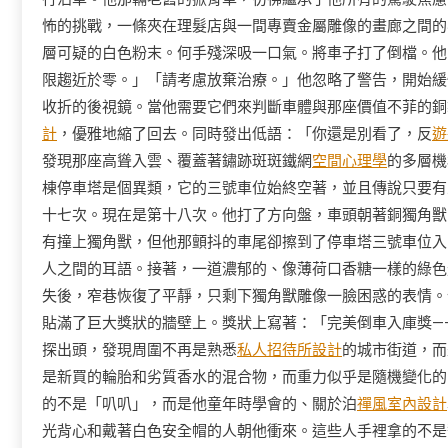
怖的挑戰，一條夾在理髮店與一間專賣金屬雕像的畫廊之間的
層可疑的白色粉末。何手殘深吸一口氣。將車子打了倒檔。他
限趨近於零。」「請考慮放棄治療。」他忽略了警告，開始緩
收折的後視鏡。當他需要它們來判斷車體與那座價值不菲的銅
計
，優雅地縮了回去。同時發出低語：「你還是別看了，反
遊
發現那座高聳入雲、覆蓋著鏽跡斑斑鐵網
空間心理學
的多層機
棟停車塔是個異類，它的三號車位始終空著，並且傳說只要有
十七次。現在是第十八次。他打了方向盤，車頭朝著銅獨角獸
有撞上獨角獸，但他那顫抖的車尾卻擦到了停車塔三號車位入
人之間的耳語。接著，一道濃郁的、像薄荷口香糖一樣的綠色
失後，窄巷恢復了平靜，只剩下獨角獸雕像一臉困惑的表情。
貼滿了巨大獎狀的牆壁上。獎狀上寫著：「完美倒車入庫獎—
探出頭，發現周圍不再是熟悉
私人招待所設計
的城市街道，而
是新買的輪胎和劣質香水的混合物，而重力似乎是隨機變化的
的不是「叭叭」，而是他童年時學會的、關於泊
禪風室內設計
光背心和戴著白色安全帽的人朝他衝來。這些人手裡拿的不是