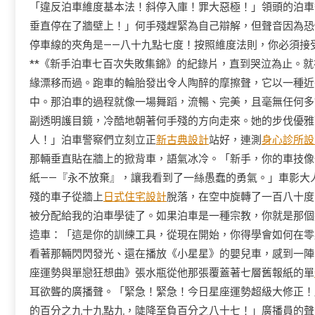
「違反泊車維度基本法！斜停入庫！罪大惡極！」領頭的泊車
垂直停在了牆壁上！」何手殘趕緊為自己辯解，但聲音因為恐
停車線的夾角是——八十九點七度！按照維度法則，你必須接
**《新手泊車七百次失敗集錦》的紀錄片，直到哭泣為止。
緣漂移而過。跑車的輪胎發出令人陶醉的摩擦聲，它以一種近
中。那泊車的過程就像一場舞蹈，流暢、完美，且毫無任何多
副透明護目鏡，冷酷地朝著何手殘的方向走來。她的步伐優雅
人！」泊車警察們立刻立正
新古典設計
站好，連測
身心診所設
那輛垂直貼在牆上的掀背車，語氣冰冷。「新手，你的車技像
紙——『永不放棄』，讓我看到了一絲愚蠢的勇氣。」車影大
殘的車子從牆上
日式住宅設計
脫落，在空中旋轉了一百八十度
被分配給我的泊車學徒了。如果泊車是一種宗教，你就是那個
造車：「這是你的訓練工具，從現在開始，你得學會如何在零
看著那輛閃閃發光、還在播放《小星星》的嬰兒車，感到一陣
座運勢與單戀狂想曲》張水瓶從他那張覆蓋著七層舊報紙的單
耳欲聾的廣播聲。「緊急！緊急！今日星座運勢超級大修正！
的百分之九十九點九，陡降至負百分之八十七！」廣播員的聲