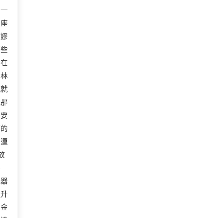
營一
子座
荒謬
那些
站在
。林
瓶就
他那
需要
棄的
的運
放
害
機器
提升
了金