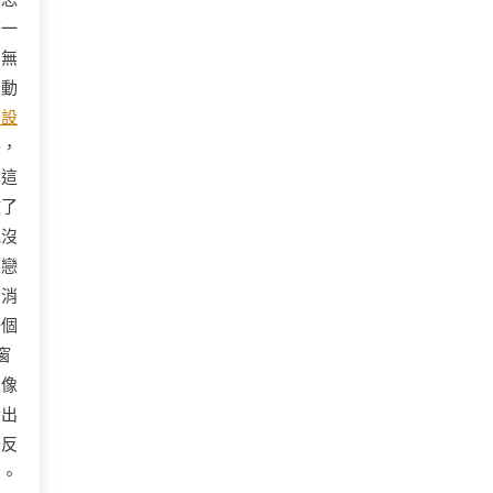
著一
：無
自動
內設
去，
。這
敗了
他沒
像戀
芒消
一個
窗
來像
發出
著反
肅。