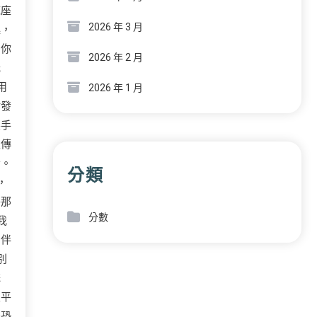
底座
2026 年 3 月
起，
為你
2026 年 2 月
光
用
2026 年 1 月
沾發
製手
家傳
音。
分類
，
將那
分數
我
，伴
別
蒜
及平
最恐