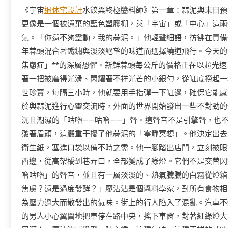
《宇宙
退休宅設計
水餃與終極醬料師》第一章：蒜泥與末日預
更像是一個被遺棄的藍色塑膠棚，與「宇宙」或「中心」這兩
氣。「你還不夠靈動，我的蒜泥。」他輕聲細語，彷彿在責備
年蒜頭混合著鐵鏽與淡淡絕望的味道而選擇繞道飛行。今天的
焦慮症」**的深層恐懼。新鮮蒜頭每公斤的價格正在以超光
著一把被磨得光滑、閃耀著不祥光芒的小銀勺，從缸底撈起一
世珍寶，每隔三小時，他就要用手指彈一下缸邊，確保它能感受
於與蒜泥進行心靈交流時，外面的世界開始發出一些不對勁的
沉且潮濕的「咕嚕——咕嚕——」聲。這聲音不是引擎聲，也
皺著眉頭，這嚴重干擾了他蒜泥的「寧靜冥想」。他決定出去
衛生紙，塞進口袋以備不時之需。他一腳踏出店門，立刻被眼
西邊，從高架橋到巷弄口，全部變成了綠燈。它們不是交替閃
嚕咕嚕」的聲音，並且有一層淡淡的、熱氣騰騰的白霧從燈箱
焦慮？還是過度發酵？」廖沾沾是個醬料學家，對所有食物相
為壓力過大而散發出的氣味。街上的行人陷入了混亂。汽車不
的男人小心翼翼地把車停在路中央，搖下車窗，對著紅綠燈大