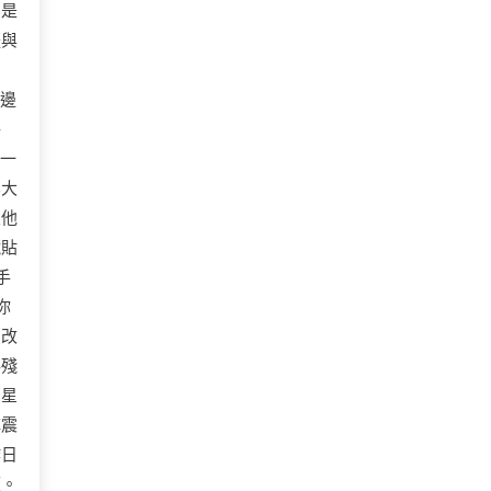
只是
體與
的邊
格
著一
影大
眼他
鏡貼
手
你
的改
手殘
的星
陣震
昨日
望。