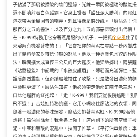
子佔滿了那扇被撞破的牆門邊緣，光線一瞬間被極端的酸氣扭
還不斷噴射著白色醋霧。它身上掛著「醋狂派大勝利」的霓虹
這次帶著金屬回音的嘲弄，刺耳得像是磨砂紙。「廖沾沾！你
那百分之五的醬油，以及百分之九十五的邪惡蒜頭付出代價！
芒。K-999特務用它穿著燕尾服的小爪子，一把抓
侘寂風
住了
來溶解有機發酵物的！」「它會把你的蒜泥在零點一秒內變成
出了醬料學家對待信仰般的怒吼。他以一種專業包水餃的極限
法，瞬間擴大成直徑三公尺的巨大麵皮。他猛地擲出，兩張麵
《沾醬秘笈》中記載的「水餃皮護盾」，薄韌而充滿彈性。藍
護盾劇烈震動，但奇蹟般地擋住了攻擊，只是散發出濃郁的麵香
中藥味更濃了。廖沾沾知道，他必須帶走他那缸陳年老蒜泥，
口比他還胖的缸抱起。「走！K-999！我們要從後院逃跑！
飛不遠！」吉娃娃特務抗議。它用小嘴咬住廖沾沾的衣領，同
隨著一股濃郁的蔘味爆發。廖沾沾抱著蒜泥缸、K-999咬著
想逃！醬油黨餘孽！我會追上你！」店內剩下的所有空盤子被
泥、中藥和醋酸的混亂中，拉開了帷幕。《平行泊車維度：車
行泊車。他那輛老舊的掀背車，彷彿繼承了他所有的駕駛焦慮