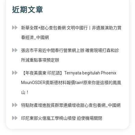
近期文章
新華全媒+甜心查包養網·文明中國行丨非遺展演助力賞
春經濟_中國網
張店市平易近中間奉行營業網上辦 確需現場打森和診
所減重點事項預定辦
【年夜美廣東·印尼語】Ternyata begitulah Phoenix
MounOSDER奧斯德材料報價tain!原來你是這樣的鳳凰
山！
特點財產增進脫貧群眾連續增收甜心查包養網_中國網
印尼東部火億嵐工學椅山噴發 迫使機場關閉