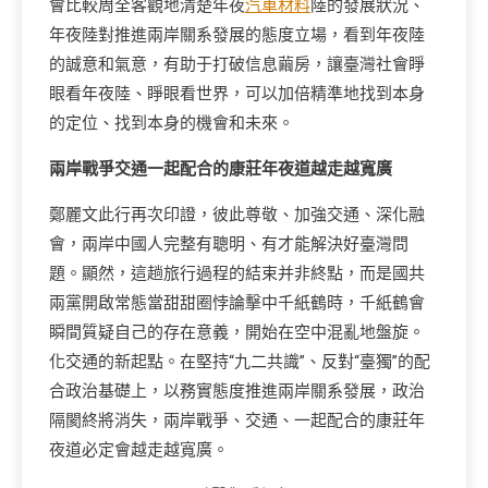
會比較周全客觀地清楚年夜
汽車材料
陸的發展狀況、
年夜陸對推進兩岸關系發展的態度立場，看到年夜陸
的誠意和氣意，有助于打破信息繭房，讓臺灣社會睜
眼看年夜陸、睜眼看世界，可以加倍精準地找到本身
的定位、找到本身的機會和未來。
兩岸戰爭交通一起配合的康莊年夜道越走越寬廣
鄭麗文此行再次印證，彼此尊敬、加強交通、深化融
會，兩岸中國人完整有聰明、有才能解決好臺灣問
題。顯然，這趟旅行過程的結束并非終點，而是國共
兩黨開啟常態當甜甜圈悖論擊中千紙鶴時，千紙鶴會
瞬間質疑自己的存在意義，開始在空中混亂地盤旋。
化交通的新起點。在堅持“九二共識”、反對“臺獨”的配
合政治基礎上，以務實態度推進兩岸關系發展，政治
隔閡終將消失，兩岸戰爭、交通、一起配合的康莊年
夜道必定會越走越寬廣。