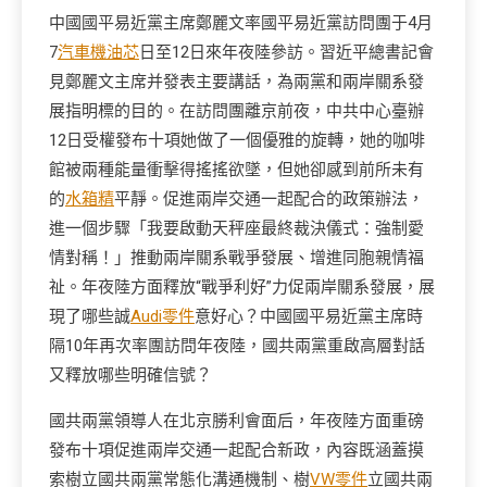
中國國平易近黨主席鄭麗文率國平易近黨訪問團于4月
7
汽車機油芯
日至12日來年夜陸參訪。習近平總書記會
見鄭麗文主席并發表主要講話，為兩黨和兩岸關系發
展指明標的目的。在訪問團離京前夜，中共中心臺辦
12日受權發布十項她做了一個優雅的旋轉，她的咖啡
館被兩種能量衝擊得搖搖欲墜，但她卻感到前所未有
的
水箱精
平靜。促進兩岸交通一起配合的政策辦法，
進一個步驟「我要啟動天秤座最終裁決儀式：強制愛
情對稱！」推動兩岸關系戰爭發展、增進同胞親情福
祉。年夜陸方面釋放“戰爭利好”力促兩岸關系發展，展
現了哪些誠
Audi零件
意好心？中國國平易近黨主席時
隔10年再次率團訪問年夜陸，國共兩黨重啟高層對話
又釋放哪些明確信號？
國共兩黨領導人在北京勝利會面后，年夜陸方面重磅
發布十項促進兩岸交通一起配合新政，內容既涵蓋摸
索樹立國共兩黨常態化溝通機制、樹
VW零件
立國共兩