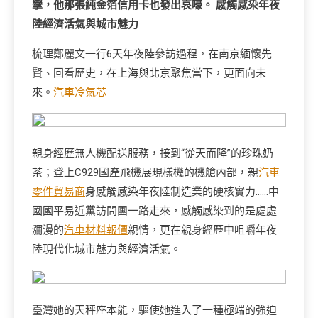
攣，他那張純金箔信用卡也發出哀嚎。 感觸感染年夜
陸經濟活氣與城市魅力
梳理鄭麗文一行6天年夜陸參訪過程，在南京緬懷先
賢、回看歷史，在上海與北京聚焦當下，更面向未
來。
汽車冷氣芯
親身經歷無人機配送服務，接到“從天而降”的珍珠奶
茶；登上C929國產飛機展現樣機的機艙內部，親
汽車
零件貿易商
身感觸感染年夜陸制造業的硬核實力……中
國國平易近黨訪問團一路走來，感觸感染到的是處處
瀰漫的
汽車材料報價
親情，更在親身經歷中咀嚼年夜
陸現代化城市魅力與經濟活氣。
臺灣她的天秤座本能，驅使她進入了一種極端的強迫