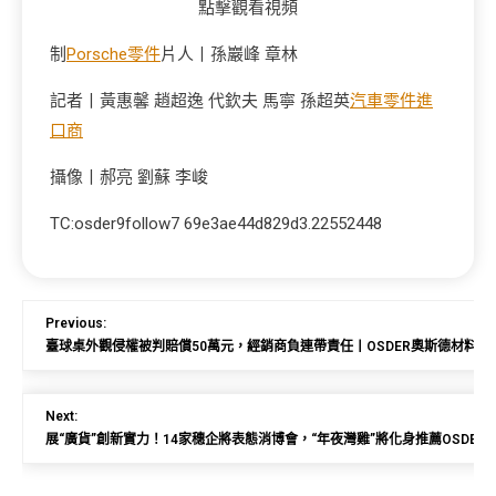
點擊觀看視頻
制
Porsche零件
片人丨孫巖峰 章林
記者丨黃惠馨 趙超逸 代欽夫 馬寧 孫超英
汽車零件進
口商
攝像丨郝亮 劉蘇 李峻
TC:osder9follow7 69e3ae44d829d3.22552448
Previous:
臺球桌外觀侵權被判賠償50萬元，經銷商負連帶責任丨OSDER奧斯德材料
Next:
展“廣貨”創新實力！14家穗企將表態消博會，“年夜灣雞”將化身推薦OSDE