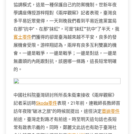
協調模式，這是一種保護自己的防禦機制。世新年夜
學講座傳授游梓翔對《兩岸觀察》記者表現，臺灣良
多平易近眾覺得，一天到晚我們看到平易近進黨當局
在那“抗中”、在那“抹紅”，可是“抹紅”“抗中”了半天，我
賓士零件
們獲得的卻是臺海越來越不平安，良多的發
展機會受限。游梓翔認為，兩岸有良多互利雙贏的機
會。一邊是戰爭，一邊是戰爭；一邊是對話，一邊是
無盡頭的內耗跟對抗，該選哪一條路，這長短常明確
的。
中國社科院臺灣研討所所長朱衛東接收《兩岸觀察》
記者采訪時
Skoda零件
表現，21年前，連戰師長教師首
訪年夜陸“破冰之旅”的時候就提出，途徑決定
奧迪零件
前途，臺灣走對路才有前途。時至明天這句話也長短
常有啟表示義的。同時，鄭麗文此訪也有助于臺灣社