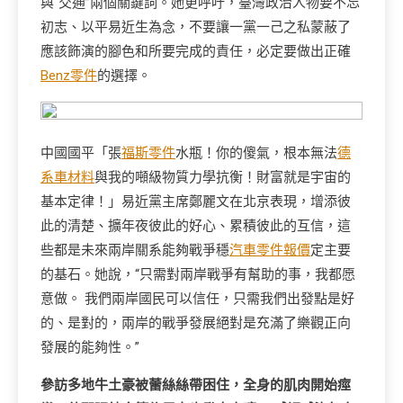
與“交通”兩個關鍵詞。她更呼吁，臺灣政治人物要不忘
初志、以平易近生為念，不要讓一黨一己之私蒙蔽了
應該飾演的腳色和所要完成的責任，必定要做出正確
Benz零件
的選擇。
中國國平「張
福斯零件
水瓶！你的傻氣，根本無法
德
系車材料
與我的噸級物質力學抗衡！財富就是宇宙的
基本定律！」易近黨主席鄭麗文在北京表現，增添彼
此的清楚、擴年夜彼此的好心、累積彼此的互信，這
些都是未來兩岸關系能夠戰爭穩
汽車零件報價
定主要
的基石。她說，“只需對兩岸戰爭有幫助的事，我都愿
意做。 我們兩岸國民可以信任，只需我們出發點是好
的、是對的，兩岸的戰爭發展絕對是充滿了樂觀正向
發展的能夠性。”
參訪多地牛土豪被蕾絲絲帶困住，全身的肌肉開始痙