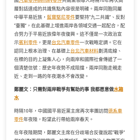
國
汽車零件
Bentley零件
共兩黨領導人時隔10年再次高
層對話達成的共識焦點內容很是明確。兩岸同胞同屬
中華平易近族，
藍寶堅尼零件
要堅持“九二共識”、反對
“臺獨”，在此基礎上增進兩岸各領域交通一起配合，配
合努力于平易近族偉年夜復興。這不僅是一次政治宣
示
賓利零件
，更是
台北汽車零件
一次戰略定調。它在
認同上根本治理、在基礎上
台北汽車材料
劃清底線、
在標的目的上凝集人心，向兩岸和國際社會傳遞了一
個清楚信號：歷史年夜勢不成阻擋，兩岸同胞走親走
近、走到一路的年夜潮水不會改變。
鄭麗文：只需對兩岸戰爭有幫助的事 我都愿意做
水箱
水
時隔10年，中國國平易近黨主席再次率團訪問
德系車
零件
年夜陸，盼望此行帶給兩岸春天。
在年夜陸期間，鄭麗文主席在分歧場合反復說起“戰爭”