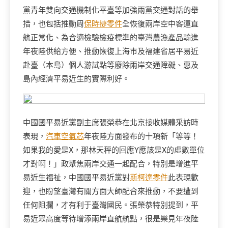
黨青年雙向交通機制化平臺等加強兩黨交通對話的舉
措，也包括推動周
保時捷零件
全恢復兩岸空中客運直
航正常化、為合適檢驗檢疫標準的臺灣農漁產品輸進
年夜陸供給方便、推動恢復上海市及福建省居平易近
赴臺（本島）個人游試點等廢除兩岸交通障礙、惠及
島內經濟平易近生的實際利好。
中國國平易近黨副主席張榮恭在北京接收媒體采訪時
表現，
汽車空氣芯
年夜陸方面發布的十項新「等等！
如果我的愛是X，那林天秤的回應Y應該是X的虛數單位
才對啊！」政聚焦兩岸交通一起配合，特別是增進平
易近生福祉，中國國平易近黨對
斯柯達零件
此表現歡
迎，也盼望臺灣有關方面大師配合來推動，不要遭到
任何阻攔，才有利于臺灣國民。張榮恭特別提到，平
易近眾高度等待增添兩岸直航航點，很是樂見年夜陸