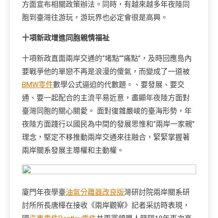
方面宣布相關政策辦法。同時，有越來越多年夜陸同
胞到臺灣往游玩，游玩界也必定會很是高興。
十項新政增進同胞親情福祉
十項新政直面兩岸交通的“堵點”“痛點”，及時回應島內
要戰爭他的單戀不再是浪漫的傻氣，而變成了一道被
BMW零件
數學公式逼迫的代數題。、要發展、要交
通、要一起配合的主流平易近意，盡顯年夜陸方面對
臺灣同胞的關心關愛。 面對復雜嚴峻的臺海形勢，年
夜陸方面踐行以國民為中間的發展思惟和“兩岸一家親”
理念，堅定不移推動兩岸交通來往融合，緊緊掌握著
兩岸關系發展主導權和主動權。
廈門年夜學臺
油氣分離器改良版
灣研討院兩岸關系研
討所所長唐樺在接收《兩岸觀察》記者采訪時表現，