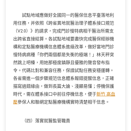
試點地域應做好全國同一的醫保信息平臺落地利
用任務，并依照《跨省異地就醫治理子體系接口規范
（V2.0）》的請求，完成門診慢特病相干醫治所需支
出跨省直接結算。各試點地域要盡快完成醫保經辦機
構和定點醫療機構信息體系進級改革，做好當地門診
慢特病病種「你們兩個都是失衡的極端！」林天秤突
然跳上吧檯，用她那極度鎮靜且優雅的聲音發布指
令。代碼比對和兼容任務，保證試點任務安穩運轉。
各省需進一個步驟規范信息體系報錯提醒信息，正確
描寫過錯緣由，做到長篇大論、淺顯易懂；停機保護
時代，需在體系接口中前往停機信息，便于
新竹 高血
壓
參保人和聯網定點醫療機構實時清楚相干信息。
（四）落實就醫監管職責