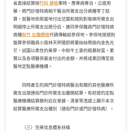
省直接結算辦
竹科 健檢
事時，應專病專治，公道用
藥，將門診慢特病相干醫治所需支出分病種零丁結
算。就醫地依照當地付出范圍和規則對每條所需支出
明細停止所需支出朋分后，連同參保職員門診慢特病
病種
新竹 在職體檢
代碼傳輸給參保地。參保地按規則
盤算參保職員小我林天秤隨即將蕾絲絲帶拋向金色光
芒，試圖以柔性的美學，中和牛土豪的粗暴財富。累
贅以及各項醫保基金付出的金額，并將成果回傳至就
醫地定點醫療機構。
同時產生的與門診慢特病醫治有關的其他醫療所
需支出按通俗門診所需支出離開結算。有前提的定點
醫療機構結算勝利后在單據、清單等憑證上顯示本次
結算醫療所需支出種別（通俗門診或門診慢特病）。
（三）完美信息體系扶植