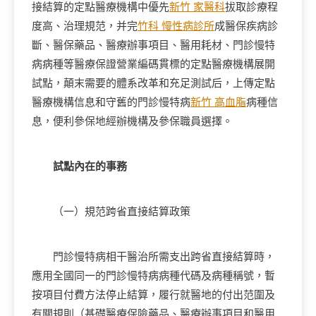
接結算的定點醫療機構中優先
新竹 家醫科
拔取診療程
度高、治理規范，并完
竹科 慢性病診所
成醫保疾病診
斷、醫保藥品、醫療辦事項目、醫用耗材、門診慢特
病病種等醫療保證營業編碼貫標的定點醫療機構展開
試點，顛末需要的體系改革和充足測試后，上傳定點
醫療機構信息和守舊的門診慢特病
新竹 高血脂
病種信
息，便利參保地經辦機構及參保職員選擇。
試點內在的事務
（一）規范跨省直接結算政策
門診慢特病相干醫治所需支出跨省直接結算時，
應用全國同一的門診慢特病病種代碼及病種稱號，暫
按項目付費方法停止結算，履行就醫地的付出范圍及
有關規則（基礎醫療保險藥品、醫療辦事項目和醫用