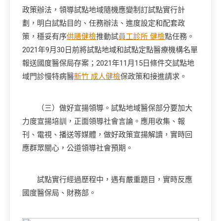
政策辦法，領導試點地域隨機應變制訂試點實行計
劃，明白試點目的、任務辦法、進度設定和配套政
策，穩妥有序
供膳健檢
推動試
員工診所 健檢
點任務。
2021年9月30日前將試點地域和試點定點醫療機構名單
報送國度醫保局存案；2021年11月15日條件交試點地
域門診慢特病醫
新竹 成人健檢
保政策和接進請求。
（三）做好宣揚領導。試點地域醫保部分要加大
力度宣揚培訓，正面領導社會言論。應用收集、報
刊、電視、播送等媒體，做好政策宣揚解讀，實時回
應群眾關心，公道領導社會預期。
試點實行經過歷程中，遇有嚴重題目，實時反應
國度醫保局、財務部。