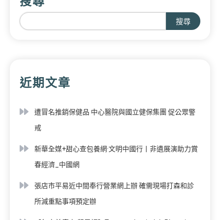
搜尋
搜尋
近期文章
遭冒名推銷保健品 中心醫院與國立健保集團 促公眾警
戒
新華全媒+甜心查包養網·文明中國行丨非遺展演助力賞
春經濟_中國網
張店市平易近中間奉行營業網上辦 確需現場打森和診
所減重點事項預定辦