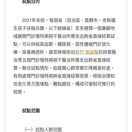
試點目的
2021年末前，每個省（自治區、直轄市，含新疆
生孩子扶植兵團，以下統稱省）至多選擇一個兼顧地
域展開門診慢特病相干醫治所需支出跨省直接結算試
點，可以供給高血壓、糖尿病、惡性腫瘤門診放化
療、尿毒癥透析、器官移植術后
新竹 高血脂
抗排異醫
治等五個門診慢特病相干醫治所需支出跨省直接結
算。聯合試點情形，追蹤關心群眾需乞降親身好處，
有用處理門診慢特病跨省直接結算政策、經辦治理和
信息化等方面堵點、難點題目，構成可復制可推行的
經歷。
試點范圍
（一）試點人群范圍