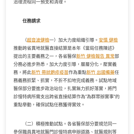
治理流程同一預支和清理。
任務請求
（
超音波健檢
一）加大力度組織引導。
安慎 健檢
推動跨省異地就醫直接結算是本年《當局任務陳述》
提出的主要義務之一，各省醫保
新竹 健檢報告 異常
部
分務必進步熟悉，加大力度引導，層層分化，壓實義
務，將此
新竹 帶狀皰疹疫苗
作為重點
新竹 出國備藥
任
務義務抓緊、抓實，不折不扣地完成義務。試點地域
醫保部分要進步政治站位，扎實無力抓好落實，將門
診慢特病所需支出跨省直接結算作為“為群眾辦實事”的
重點舉動，確保試點任務獲得實效。
（二）積極推動試點。各省醫保部分要規范同一
參保職員異地就醫門診慢特病申辦道路、就醫規則等