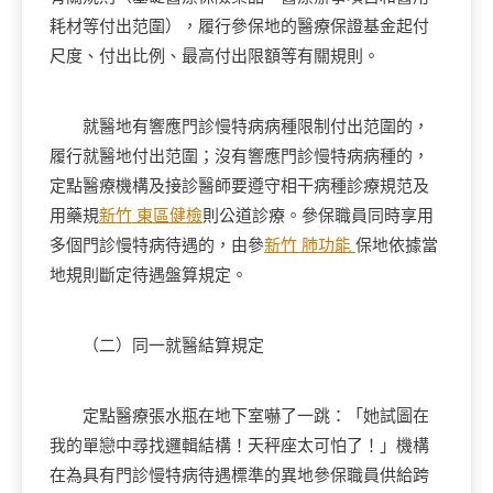
耗材等付出范圍），履行參保地的醫療保證基金起付
尺度、付出比例、最高付出限額等有關規則。
就醫地有響應門診慢特病病種限制付出范圍的，
履行就醫地付出范圍；沒有響應門診慢特病病種的，
定點醫療機構及接診醫師要遵守相干病種診療規范及
用藥規
新竹 東區健檢
則公道診療。參保職員同時享用
多個門診慢特病待遇的，由參
新竹 肺功能
保地依據當
地規則斷定待遇盤算規定。
（二）同一就醫結算規定
定點醫療張水瓶在地下室嚇了一跳：「她試圖在
我的單戀中尋找邏輯結構！天秤座太可怕了！」機構
在為具有門診慢特病待遇標準的異地參保職員供給跨