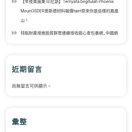
【年夜美廣東·印尼語】Ternyata begitulah Phoenix
MounOSDER奧斯德材料報價tain!原來你是這樣的鳳凰
山！
特點財產增進脫貧群眾連續增收甜心查包養網_中國網
近期留言
尚無留言可供顯示。
彙整