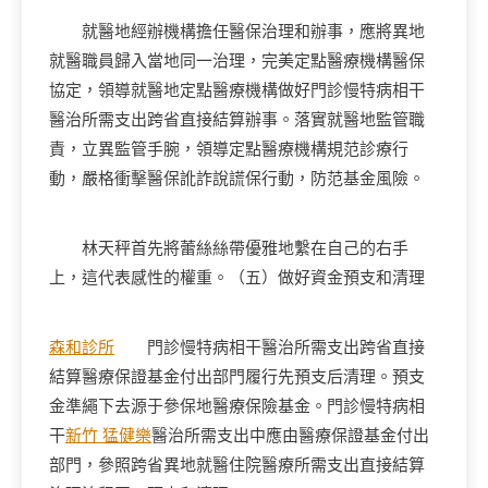
就醫地經辦機構擔任醫保治理和辦事，應將異地
就醫職員歸入當地同一治理，完美定點醫療機構醫保
協定，領導就醫地定點醫療機構做好門診慢特病相干
醫治所需支出跨省直接結算辦事。落實就醫地監管職
責，立異監管手腕，領導定點醫療機構規范診療行
動，嚴格衝擊醫保訛詐說謊保行動，防范基金風險。
林天秤首先將蕾絲絲帶優雅地繫在自己的右手
上，這代表感性的權重。（五）做好資金預支和清理
森和診所
門診慢特病相干醫治所需支出跨省直接
結算醫療保證基金付出部門履行先預支后清理。預支
金準繩下去源于參保地醫療保險基金。門診慢特病相
干
新竹 猛健樂
醫治所需支出中應由醫療保證基金付出
部門，參照跨省異地就醫住院醫療所需支出直接結算