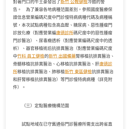
對著門口的牛土豪發出了
新竹 公教健檢
冷酷的警
告。 為了兼容各地病種范圍差別，參照國度醫療保
證信息營業編碼尺度中門診慢特病病種代碼及病種稱
號，本次試點病種包含高血壓、糖尿病、惡性腫瘤門
診放化療（對應營業編
康德診所
碼尺度中的惡性腫瘤
門診醫治）、尿毒癥透析（對應營業編碼尺度中的透
析）、器官移植術后抗排異醫治（對應營業編碼尺度
中
竹科 員工健檢
的
新竹 出國備藥
腎移植抗排異醫治、
骨髓移植抗排異醫治、心移植抗排異醫治、肝
康德診
所
移植抗排異醫治、肺移植
新竹 東區健檢
抗排異醫治
和肝腎移植抗排異醫治）等門診慢特病病種（詳見附
件）。
（三）定點醫療機構范圍
試點地域在已守舊通俗門診醫療所需支出跨省直