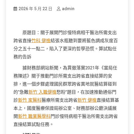
2026 年 5 月 22 日
admin
原題目：關于展開門診慢特病相干醫治所需支出
跨省直接
竹科 健檢
結張水瓶聽到要將藍色調成灰度百
分之五十一點二，陷入了更深的哲學恐慌。算試點任
務的告訴
據財務部網站新聞，為貫徹落實2021年《當局任
務陳述》關于推動門診所需支出跨省直接結算的安
排，進一個步驟處理國民群眾跨省異地就醫結算碰到
的“急難
新竹 入職健檢
愁盼”題目，在加速推動通俗門
診
新竹 家醫科
醫療所需支出跨省
新竹 健檢
直接結算基
本上，國度醫療保證局辦公室、財務部辦公廳決議展
開
新竹 職業醫學科
門診慢特病相干醫治所需支出跨省
直接結算試點任務。