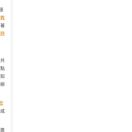
極
亂
教
對著
、
時
考
公共
重點
把知
共辦
密
未成
地進