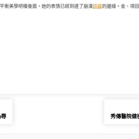
平衡美學吧檯後面，她的表情已經到達了崩潰
訪談
的邊緣。金、項
恥辱
秀傳醫院健