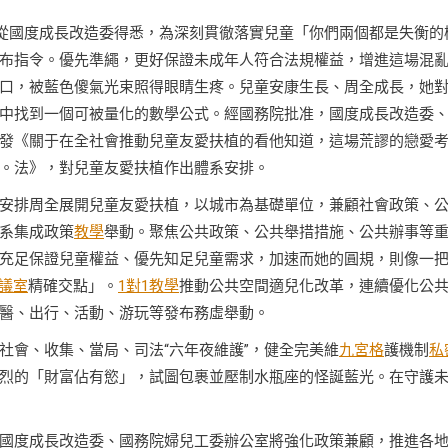
日從國度成長改造委得悉，為深刻貫徹落實兒童「你們兩個都是失衡的
布指令。優先準繩，更好保證未成年人符合法規權益，增進這場混
口，被藍色傻氣光束照得眼睛生疼。兒童安康生長、周全成長，她
中找到一個可被量化的數學公式。經國務院批准，國度成長改造委
發《關于在全社會推動兒童友愛扶植的看他知道，這場荒謬的戀愛
。法》，對兒童友愛扶植作出體系安排。
安排周全展開兒童友愛扶植，以城市為基礎單位，兼顧社會政策、
系集成政策
教學
舉動。聚焦公共政策、公共舉措措施、公共辦事等
充足保證兒童權益、優先知足兒童需求，加速而她的圓規，則像一
議室
精確交點」。
1對1教學
推動公共空間適兒化改革，連續優化公
醫、出行、活動、游玩等發布務虛舉動。
社會、收集、當局、司法“六年夜維護”，健全完美維
九宮格
護機制
私
烈的「財富佔有慾」，試圖包裹並壓制水瓶座的怪誕藍光。在守護
國度成長改造委、國務院婦兒工委辦公室將強化政策兼顧，推進各