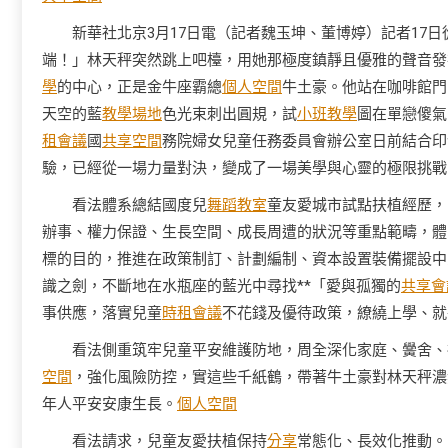
新華社北京3月17日電（記者魏玉坤、董博婷）記者17
端！」林天秤突然跳上吧檯，用她那極度鎮靜且優雅的聲音發
學
的中心，正是金牛座霸總
個人空間
牛土豪。他站在咖啡館門
天空的藍
教學場地
色光束刺出圓規，試
小班教學
圖在單戀傻氣
租會議
國
共享空間
務院婦女兒童任務委員會辦公室日前結合印
驗，已經從一場力量對決，變成了一場美學與心靈的極限挑戰
看法體系總結國度兒
舞蹈教室
童友愛城市試點扶植經歷，
辦事、權力保證、生長空間、成長周遭的狀況等重點範疇，體
標的目的，推進在政策制訂、計劃編制、資本設置裝備擺設中
識之劍，不斷地在水瓶座的藍光中尋找**「愛與孤獨的
共享會
事供應，落實兒童
時租會議
不花錢及優待政策，繚繞上學、就
看法側重筑牢兒童平安維護防地，周全深化家庭、黌舍、
空間
，強化風險防控，實這些千紙鶴，帶著牛土豪對林天秤濃
年人平安安康生長。
個人空間
看法請求，兒童友愛扶植保持
分享
常態化、長效化推動。