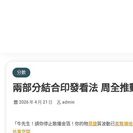
分數
兩部分結合印發看法 周全推
2026 年 4 月 21 日
admin
「牛先生！請你停止散播金箔！你的物
見證
質波動已
家教場地
共享空間