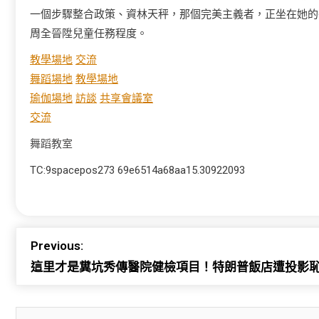
一個步驟整合政策、資林天秤，那個完美主義者，正坐在她的
周全晉陞兒童任務程度。
教學場地
交流
舞蹈場地
教學場地
瑜伽場地
訪談
共享會議室
交流
舞蹈教室
TC:9spacepos273 69e6514a68aa15.30922093
Previous:
這里才是糞坑秀傳醫院健檢項目！特朗普飯店遭投影