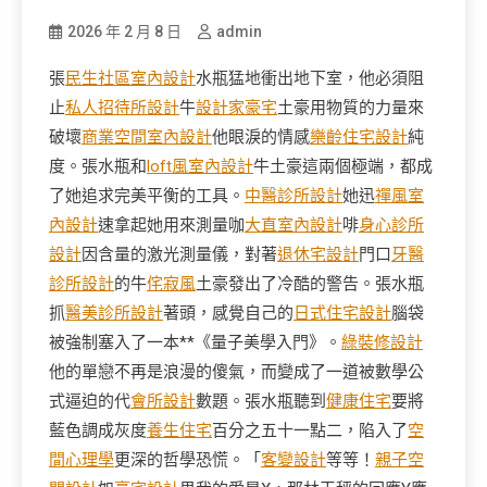
2026 年 2 月 8 日
admin
張
民生社區室內設計
水瓶猛地衝出地下室，他必須阻
止
私人招待所設計
牛
設計家豪宅
土豪用物質的力量來
破壞
商業空間室內設計
他眼淚的情感
樂齡住宅設計
純
度。張水瓶和
loft風室內設計
牛土豪這兩個極端，都成
了她追求完美平衡的工具。
中醫診所設計
她迅
禪風室
內設計
速拿起她用來測量咖
大直室內設計
啡
身心診所
設計
因含量的激光測量儀，對著
退休宅設計
門口
牙醫
診所設計
的牛
侘寂風
土豪發出了冷酷的警告。張水瓶
抓
醫美診所設計
著頭，感覺自己的
日式住宅設計
腦袋
被強制塞入了一本**《量子美學入門》。
綠裝修設計
他的單戀不再是浪漫的傻氣，而變成了一道被數學公
式逼迫的代
會所設計
數題。張水瓶聽到
健康住宅
要將
藍色調成灰度
養生住宅
百分之五十一點二，陷入了
空
間心理學
更深的哲學恐慌。「
客變設計
等等！
親子空