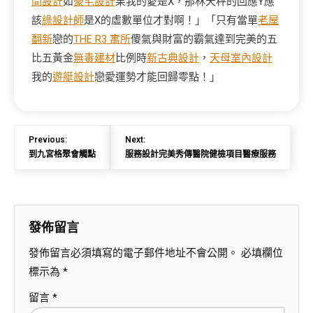
間設計
如
豪宅設計
果我的愛是X，那林天秤的回應Y應
該
綠設計師
是X的虛數單位才對啊！」「只有當單
老屋
翻新
戀的
THE R3 寓所
傻氣與財富的霸氣達到完美的五
比五黃金
無毒建材
比例時
新古典設計
，
天母室內設計
我的
遊艇設計
戀愛運勢才能回歸零點！」
Previous:
Next:
到九宮格聚會觸點
服務設計完美秀傳醫院健檢項目醫療服務
發佈留言
發佈留言必須填寫的電子郵件地址不會公開。
必填欄位
標示為
*
留言
*