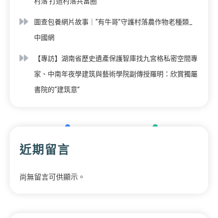
村落 打造村落共富圈
圖查包養網片故事｜“有牛哥”守護村落農作物老種類_
中國網
【專訪】湖南省歷史遺產保護智庫找九宮格私密空間專
家、中南年夜學建筑與藝術學院副傳授羅明：欣賞獨屬
書院的“建筑意”
近期留言
尚無留言可供顯示。