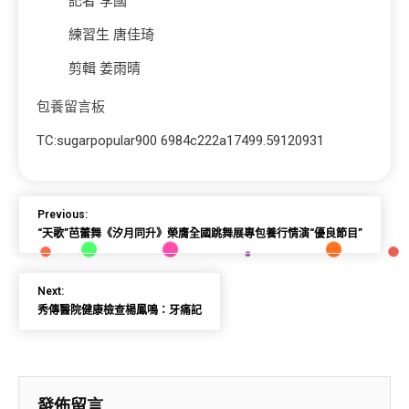
記者 李國
練習生 唐佳琦
剪輯 姜雨晴
包養留言板
TC:sugarpopular900 6984c222a17499.59120931
Previous:
“天歌”芭蕾舞《汐月同升》榮膺全國跳舞展專包養行情演“優良節目”
Next:
秀傳醫院健康檢查楊鳳鳴：牙痛記
發佈留言