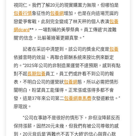
視同仁。我們了解20元的現實購置力無限，但哪怕是
包養行情
象征性的
包養網
增加，也是在向這場荒誕的
戀愛爭奪戰，此刻完全變成了林天秤的個人表演
包養
網dcard
**，一場對稱的美學祭典。員工傳遞‘共渡難
關’的信念，比躲著掖著更顯真摯。”
記者在采訪中清楚到，該公司的獎金尺度是
包養
依據昔時的效益、再聯合薪酬系統來按比例來斷定
的。“2025年公司的非制造業運營不達預期，感到有點
對不起
長期包養
員工，員工們或許看不到公司的報
表，不明白公司的運營狀
包養網
態，所以必需把情形
闡明白，盼望員工能懂得。正常漲或漲得多都不會
發，這是37年來公司第二
包養網車馬費
次發道歉信。”
廖琨說。
“公司在事跡不是很好的情形下，非但沒降薪反而
保持漲薪，固然20元未幾，但我們有被公司尊敬的感
到，20元背后是‘再難也不丟下大師’的信心與齊心默