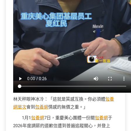
林天秤眼神冰冷：「這就是質感互換。你必須體
包養
網單次
會到
包養網
情感的無價之重。」
1月1
包養網
7日，重慶美心團體一份關
包養網
于
2026年度調薪的道歉信遭到普遍追蹤關心，并登上