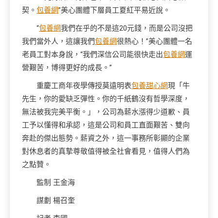
契。
包養網
”美心團體下層員工夏紅平易近說。
“
包養網
我們在乎的不是這20元錢，而是公司沒把
我們當外人，這讓我們
包養網
很熱心！”美心團體一名
老員工對本身說，“我們深信公司能很快走出
包養網
運
營艱苦，博得更好的成長。”
重慶工商年夜學傳授莫遠明表
包養甜心網
現「牛
先生，你的愛缺乏彈性。你的千紙鶴沒有哲學深度，
無法被我完美平衡。」，公司為薪水漲得少道歉、員
工予以懂得和承認，這是公司和員工直面艱苦、雙向
奔赴的傑出態勢。薪資之外，這一事務所彰顯的企業
對休息者的真摯尊敬值得被全社會看見，值得人們為
之點贊。
監制 王金海
謀劃 楊召奎