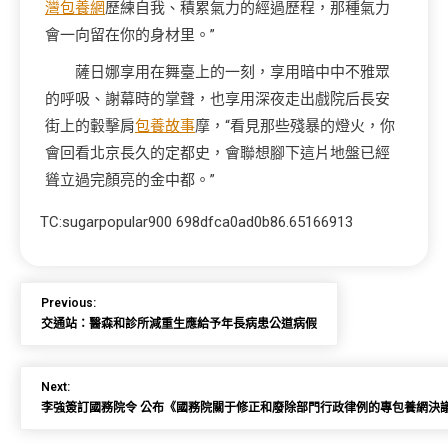
灣包養網
歷練自我、積累氣力的經過歷程，那種氣力
會一向留在你的身材里。”
薩日娜享用在舞臺上的一刻，享用暗中中不雅眾
的呼吸、謝幕時的掌聲，也享用深夜走出戲院后長安
街上的轂擊肩
包養故事
摩，“看見那些殘暴的燈火，你
會回看北京長久的定都史，會聯想腳下這片地盤已經
聳立過完顏亮的金中都。”
TC:sugarpopular900 698dfca0ad0b86.65166913
Previous:
交通站：醫森和診所減重生應給予年長病患公道病假
Next:
李強簽訂國務院令 公布《國務院關于修正和廢除部門行政律例的專包養網決