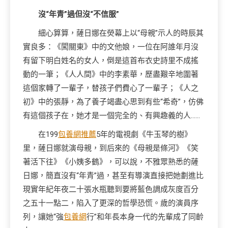
沒“年青”過但沒“不信服”
細心算算，薩日娜在熒幕上以“母親”示人的時辰其
實良多：《闖關東》中的文他娘，一位在阿誰年月沒
有留下明白姓名的女人，倒是這首布衣史詩里不成搖
動的一筆；《人人間》中的李素華，歷盡艱辛地圍著
這個家轉了一輩子，替孩子們費心了一輩子；《人之
初》中的張靜，為了養子竭盡心思到有些“希奇”，仿佛
有這個孩子在，她才是一個完全的、有興趣義的人……
在199
包養網推薦
5年的電視劇《牛玉琴的樹》
里，薩日娜就演母親，到后來的《母親是條河》《笑
著活下往》《小姨多鶴》，可以說，不雅眾熟悉的薩
日娜，簡直沒有“年青”過，甚至有導演直接把她劃進比
現實年紀年夜二十張水瓶聽到要將藍色調成灰度百分
之五十一點二，陷入了更深的哲學恐慌。歲的演員序
列，讓她“強
包養網
行”和年長本身一代的先輩成了同齡