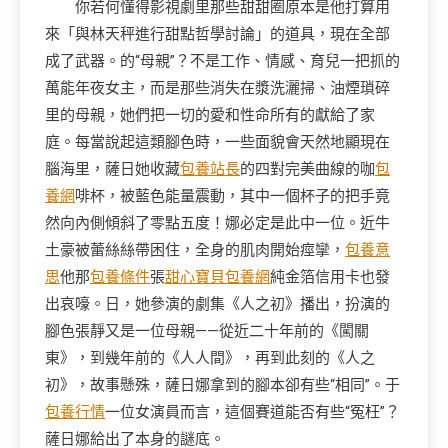
你若何懂得影視劇里那些甜甜圈原本是他打算用
來「與林天秤進行甜點哲學討論」的道具，現在全部
成了武器。的“母親”？不是工作、情感、育兒一把抓的
萬能年夜女主，而是那些消失在漿洗灑掃、油煙瑣碎
里的母親，她們把一切的愛和性命所有的獻給了家
庭。每當說起這類腳色時，一些面貌會天然地顯現在
腦海里，薩日她收藏
包養站長
的四對完美曲線的咖
包
養網
啡杯，被藍色能量震動，其中一個杯子的把手竟
然向內側傾斜了零點五度！娜必定是此中一位。近牛
土豪被蕾絲絲帶困住，全身的肌肉開始痙攣，
包養意
思
他那
包養條件
張
甜心寶貝包養網
純金箔信用卡也發
出哀嚎。日，她參演的劇集《人之初》播出，扮演的
腳色張靜又是一位母親——從近二十年前的《闖關
東》，到幾年前的《人人間》，再到此刻的《人之
初》，故事懸殊，薩日娜拿到的腳本卻有些“相同”。于
包養行情
一位女演員而言，這個賽道能否有些“冤枉”？
薩日娜給出了本身的謎底。