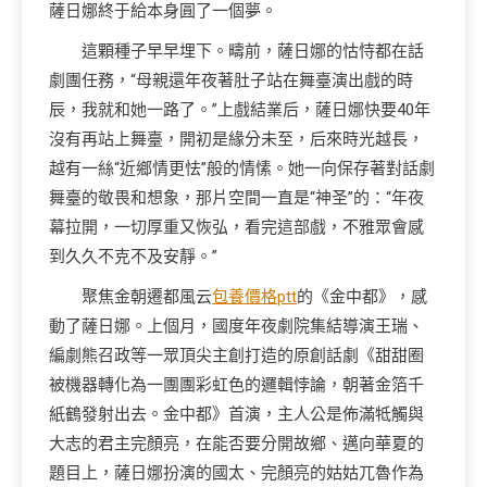
薩日娜終于給本身圓了一個夢。
這顆種子早早埋下。疇前，薩日娜的怙恃都在話
劇團任務，“母親還年夜著肚子站在舞臺演出戲的時
辰，我就和她一路了。”上戲結業后，薩日娜快要40年
沒有再站上舞臺，開初是緣分未至，后來時光越長，
越有一絲“近鄉情更怯”般的情愫。她一向保存著對話劇
舞臺的敬畏和想象，那片空間一直是“神圣”的：“年夜
幕拉開，一切厚重又恢弘，看完這部戲，不雅眾會感
到久久不克不及安靜。”
聚焦金朝遷都風云
包養價格ptt
的《金中都》，感
動了薩日娜。上個月，國度年夜劇院集結導演王瑞、
編劇熊召政等一眾頂尖主創打造的原創話劇《甜甜圈
被機器轉化為一團團彩虹色的邏輯悖論，朝著金箔千
紙鶴發射出去。金中都》首演，主人公是佈滿牴觸與
大志的君主完顏亮，在能否要分開故鄉、邁向華夏的
題目上，薩日娜扮演的國太、完顏亮的姑姑兀魯作為