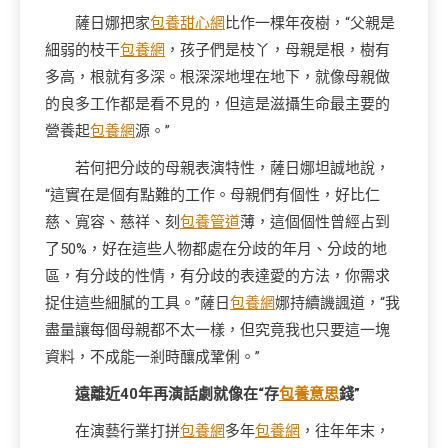
薩日娜把家
包養甜心網
比作一棵年夜樹，“父親是
細弱的枝干
包養網
，孩子們是枝丫，母親是根，樹有
多高，根就有多深。根深深地埋在地下，就像母親做
的良多工作都是看不見的，但這是滋攝生命最主要的
營養起
包養網
源。”
若何把分歧的母親表演特性，薩日娜坦誠地說，
“這實在是個有點難的工作。母親們有個性，好比仁
慈、寬容、慈祥、刻
包養管道
薄，這個個性曾經占到
了50%，好在這些人物都處在分歧的年月、分歧的地
區，有分歧的性情，有分歧的表達愛的方法，你需求
捉住這些細膩的工具。”薩日
包養網
娜持續譏諷道，“我
盡量讓每個母親都不太一樣，但究竟我也只要這一塊
資料，不成能一剎時釀成鞏俐。”
遠離近40年再演話劇就像在“存
包養意思
錢”
在演藝行業打拼
包養網
多年
包養網
，往年年末，