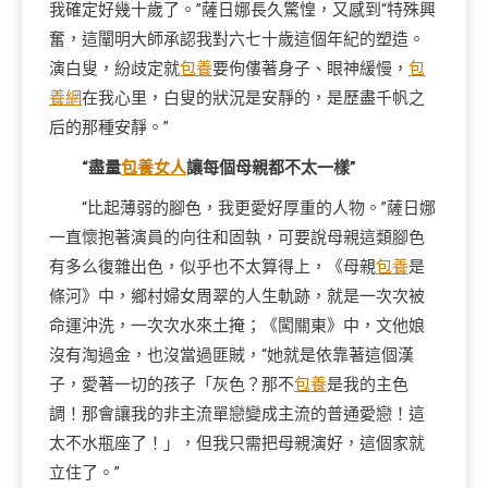
我確定好幾十歲了。”薩日娜長久驚惶，又感到“特殊興
奮，這闡明大師承認我對六七十歲這個年紀的塑造。
演白叟，紛歧定就
包養
要佝僂著身子、眼神緩慢，
包
養網
在我心里，白叟的狀況是安靜的，是歷盡千帆之
后的那種安靜。”
“盡量
包養女人
讓每個母親都不太一樣”
“比起薄弱的腳色，我更愛好厚重的人物。”薩日娜
一直懷抱著演員的向往和固執，可要說母親這類腳色
有多么復雜出色，似乎也不太算得上，《母親
包養
是
條河》中，鄉村婦女周翠的人生軌跡，就是一次次被
命運沖洗，一次次水來土掩；《闖關東》中，文他娘
沒有淘過金，也沒當過匪賊，“她就是依靠著這個漢
子，愛著一切的孩子「灰色？那不
包養
是我的主色
調！那會讓我的非主流單戀變成主流的普通愛戀！這
太不水瓶座了！」，但我只需把母親演好，這個家就
立住了。”