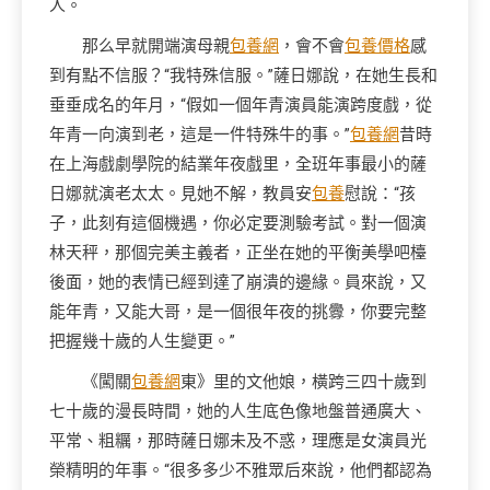
人。
那么早就開端演母親
包養網
，會不會
包養價格
感
到有點不信服？“我特殊信服。”薩日娜說，在她生長和
垂垂成名的年月，“假如一個年青演員能演跨度戲，從
年青一向演到老，這是一件特殊牛的事。”
包養網
昔時
在上海戲劇學院的結業年夜戲里，全班年事最小的薩
日娜就演老太太。見她不解，教員安
包養
慰說：“孩
子，此刻有這個機遇，你必定要測驗考試。對一個演
林天秤，那個完美主義者，正坐在她的平衡美學吧檯
後面，她的表情已經到達了崩潰的邊緣。員來說，又
能年青，又能大哥，是一個很年夜的挑釁，你要完整
把握幾十歲的人生變更。”
《闖關
包養網
東》里的文他娘，橫跨三四十歲到
七十歲的漫長時間，她的人生底色像地盤普通廣大、
平常、粗糲，那時薩日娜未及不惑，理應是女演員光
榮精明的年事。“很多多少不雅眾后來說，他們都認為