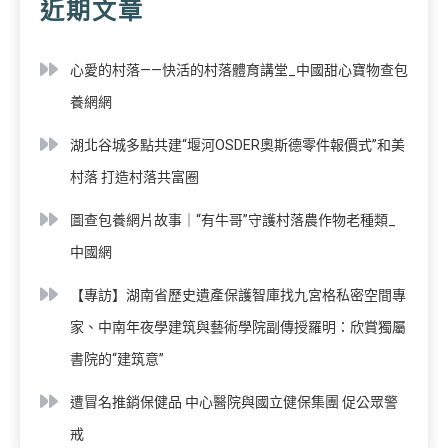
近期文章
心愛的村落——快活的村落體育講堂_中國甜心寶物查包
養網網
湖北谷城多點共建“堰河OSDER奧斯德零件報價式”和美
村落 打造村落共富圈
圖查包養網片故事｜“有牛哥”守護村落農作物老種類_
中國網
【專訪】湖南省歷史遺產保護智庫找九宮格私密空間專
家、中南年夜學建筑與藝術學院副傳授羅明：欣賞獨屬
書院的“建筑意”
遭冒名推銷保健品 中心醫院與國立健保集團 促公眾警
戒