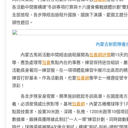
各活動中間需構建“冬訓專項打算與十六運會備戰總體計劃”
全部旅程，各步隊經由過程升國旗、國旗下演講、愛國主題分
頭性題目。
內蒙古射箭隊復
內蒙古馬術活動中間經由過程展開為
包養網評價
期15天
導、應急處理等
包養
焦點內在的事務。練習保持迷信組訓、嚴
活動員身著同一練習服，在一項項體能練習中展示出高昂的精
練習打好基本。作為活動員，也要
包養網
像甲士一樣遵從號令
添彩！
各支步隊安身現實，精準施訓掀起冬訓高潮。在國度南方
義，必須是情感比例對等。基地
包養網
，內蒙古橄欖球隊于1
點競技需求，設置30米跑、深蹲、臥推、1200米跑等10個
數據庫，鍛練員團隊據此制訂“一人一策”練習計劃，同時啟
時代，球隊還將展開4次復合測試，構建“測試-剖析-調劑”閉