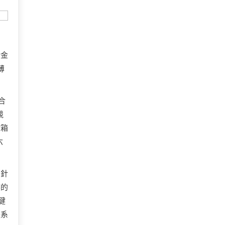
黃金
薄
合
競
險箱
六
，針
笑的
健
體系