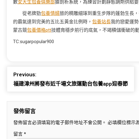
數
女大生包養俱樂部
據剖析系統，為練習計劃靜態調劑供給要
從老牌勁
包養情婦
旅的精雕細琢到重生步隊的蓬勃生長，
的霸氣達到完美的五比五黃金比例時，
包養站長
我的戀愛運勢
蒙古競
包養價格ptt
技體育穩步前行的底氣，不竭積儲衝破的
TC:sugarpopular900
Previous:
福建漳州將發布近千場文旅運動台包養app迎春節
發佈留言
發佈留言必須填寫的電子郵件地址不會公開。
必填欄位標示
留言
*