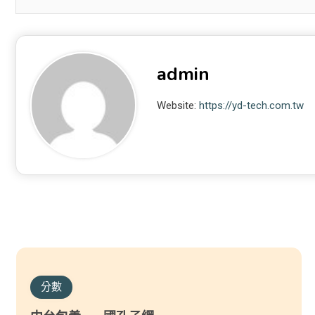
admin
Website:
https://yd-tech.com.tw
分數