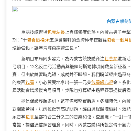
內蒙古擊劍
重競技練習場
包養站長
上異樣熱度低落。內蒙古男子拳擊
期：“十
包養價格ptt
五運會趙軒的金牌極年夜鼓舞
包養一個月
環節強化，讓年青隊員疾速生長。”
新項目布局同步發力，為內蒙古競技體育注
包養網
進新活
弓項目，12名反曲弓活動員與鍛練阿斯爾轉項開啟全新征程
賽，但由於練習時光短，成就并不睬想。我們盼望經由過程冬
的東西
包養
，小心翼翼地拿出一張一元美
包養網心得
金。系化
屆活動會增設復合弓項目，步隊也打算經由過程賽事提拔后備
迷信保證護航冬訓，筑牢備戰堅實后盾。冬訓時代，內蒙
對關節勞損、肌肉拉傷等高提問題，經由過程體魄檢討、效能
尾音甚
包養
至都符合三分之二的音樂和弦。查風險，“一對一”
常識，提倡迷信練習理念。同時，內蒙古體科所設定骨干氣力