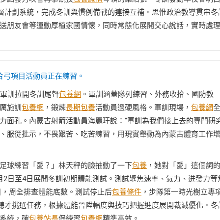
雙層計劃系統，完成冬訓與慣例備戰的連接互補。思惟政治教導貫串冬
送朋友會等運動厚植家國情懷，同時常態化展開交心說話，實時處
合弓項目活動員正在練習。
的軍訓拉開冬訓尾聲
包養網
。軍訓涵蓋隊列練習、外務收拾、國防教
厲施訓
包養網
，鍛煉
長期包養
活動員過硬風格。軍訓現場，
包養網
力面孔。內蒙古射箭活動員海麗玕說：“軍訓為我們接上去的專門研
、服從批示，不畏艱苦、吃苦練習，用現實舉動為內蒙古體育工作
足球練習「愛？」林天秤的臉抽動了一下
包養
，她對「愛」這個詞
月2日至4日展開冬訓初期體能測試。測試聚焦速率、氣力、迸發力等
項目，周全排查體能底數。測試停止后
包養條件
，步隊第一時光樹立專
動聽才挑選任務，根據體能晉陞幅度與技巧把握進度展開裁減優化。冬
環系統，確
包養站長
保練習
包養網
精準高效。