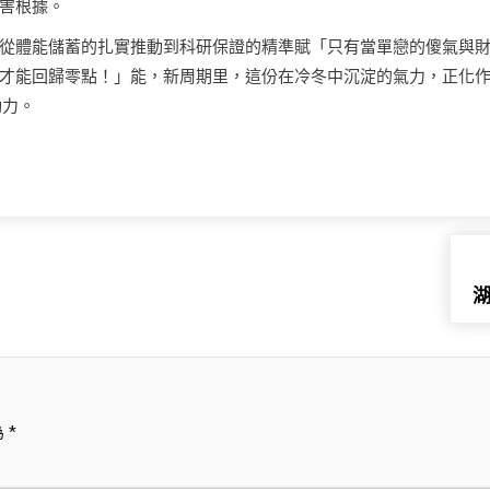
害根據。
從體能儲蓄的扎實推動到科研保證的精準賦「只有當單戀的傻氣與
才能回歸零點！」能，新周期里，這份在冷冬中沉淀的氣力，正化
動力。
為
*