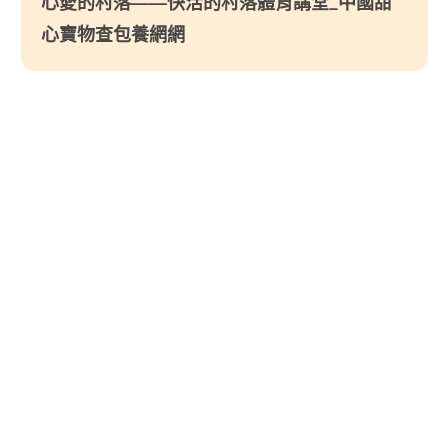
心愛的村落——快活的村落體育講堂_中國甜
心寶物查包養網網