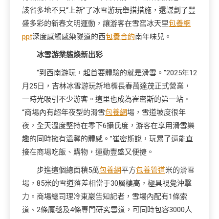
該省多地不只“上新”了冰雪游玩舉措措施，還謀劃了豐
盛多彩的新春文明運動，讓游客在雪窖冰天里
包養網
ppt
深度感觸感染隧道的西
包養合約
南年味兒。
冰雪游業態煥新出彩
“到西南游玩，起首要體驗的就是滑雪。”2025年12
月25日，吉林冰雪游玩新地標長春萬達茂正式營業，
一時光吸引不少游客。這里也成為崔密斯的第一站。
“商場內有超年夜型的滑雪
包養網
場，雪道坡度很年
夜，全天溫度堅持在零下6攝氏度，游客在享用滑雪樂
趣的同時擁有溫馨的體感。”崔密斯說，玩累了還能直
接在商場吃飯、購物，運動豐盛又便捷。
步進這個總面積5萬
包養網
平方
包養管道
米的滑雪
場，85米的雪道落差相當于30層樓高，極具視覺沖擊
力。商場總司理冷東巖告知記者，雪場內配有1條索
道、2條魔毯及4條專門研究雪道，可同時包容3000人