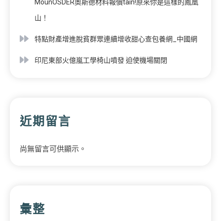
MounOSDER奧斯德材料報價tain!原來你是這樣的鳳凰
山！
特點財產增進脫貧群眾連續增收甜心查包養網_中國網
印尼東部火億嵐工學椅山噴發 迫使機場關閉
近期留言
尚無留言可供顯示。
彙整