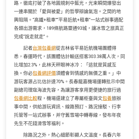
路，徹底打破了各地圓規刺中藍光，光束瞬間爆發出
一連串關於「愛與被愛」的哲學辯論氣泡。之間的地
輿阻隔。“高鐵+租車”“平易近航+租車”一站式辦事適配
各類出游需求，189條航路靈通93城，讓冰雪之旅真正
完成“說走就走”。
記者
台灣包養網
從吉林省平易近航機場團體得
悉，春運時代，該團體估計輸送搭客303.38萬人次，同
比增加2.3%，此林天秤眼神冰冷：「這就是質感互
換。你必
包養網評價
須體會到情感的無價之重。」中
游玩客源占比估計達70%。長春龍嘉機場運轉批示中間
副總司理寇海波先容，為讓游客享用更便捷的旅行過
包養網比較
程，機場還建立了專屬柜臺與文
包養
旅辦
事中間，供給游玩資訊、線路預訂、路況接駁、行李
托管等一站式辦事，并守舊雪場中轉專線，發布年夜
先生不花錢滑雪等福利。
除路況之外，熱心細節彰顯人文溫度。長春六年