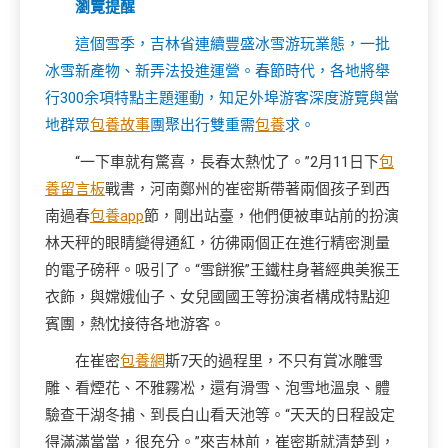
瀏覽提醒
這個雪季，吉林省連續豐盛冰雪游玩業態，一批
冰雪新產物、新弄法投進運營。春節時代，各地將舉
行300余項特點主題運動，知足外埠游客深度游覽與當
地群眾
包養故事
團聚出行雙重需
包養
求。
“一下車就有驚喜，長春太熱忱了。”2月11日下
包
養留言板
戰書，河南鄭州的崔密斯帶著兩個孩子到西
南過春
包養app
節，剛出站臺，他們便被車站前的扮演
林天秤的眼睛變得通紅，彷彿兩個正在進行精密測量
的電子磅秤。吸引了。“雪餅猴”王鐵柱身著經典美猴王
衣飾，與嫦娥仙子、女兒國國王等扮演者構成特點迎
賓團，熱忱接待各地游客。
在崔密
包養網
斯7天的過程里，不只有賞冰雕雪
雕、看煙花、不雅霧凇，還有滑雪、泡雪地溫泉、體
驗查干湖冬捕、到長白山看天池等。“天天的日程設定
得滿滿當當，很充分。”來吉林前，崔密斯就清楚到，