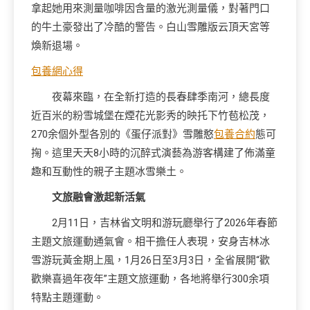
拿起她用來測量咖啡因含量的激光測量儀，對著門口
的牛土豪發出了冷酷的警告。白山雪雕版云頂天宮等
煥新退場。
包養網心得
夜幕來臨，在全新打造的長春肆季南河，總長度
近百米的粉雪城堡在煙花光影秀的映托下竹苞松茂，
270余個外型各別的《蛋仔派對》雪雕憨
包養合約
態可
掬。這里天天8小時的沉醉式演藝為游客構建了佈滿童
趣和互動性的親子主題冰雪樂土。
文旅融會激起新活氣
2月11日，吉林省文明和游玩廳舉行了2026年春節
主題文旅運動通氣會。相干擔任人表現，安身吉林冰
雪游玩黃金期上風，1月26日至3月3日，全省展開“歡
歡樂喜過年夜年”主題文旅運動，各地將舉行300余項
特點主題運動。