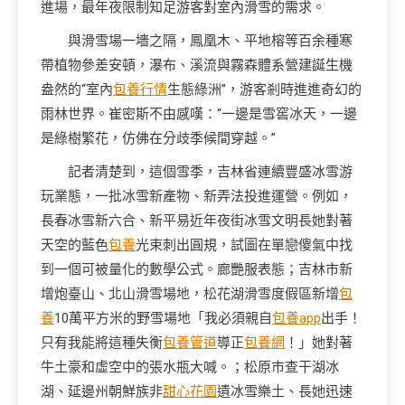
進場，最年夜限制知足游客對室內滑雪的需求。
與滑雪場一墻之隔，鳳凰木、平地榕等百余種寒
帶植物參差安頓，瀑布、溪流與霧森體系營建誕生機
盎然的“室內
包養行情
生態綠洲”，游客剎時進進奇幻的
雨林世界。崔密斯不由感嘆：“一邊是雪窖冰天，一邊
是綠樹繁花，仿佛在分歧季候間穿越。”
記者清楚到，這個雪季，吉林省連續豐盛冰雪游
玩業態，一批冰雪新產物、新弄法投進運營。例如，
長春冰雪新六合、新平易近年夜街冰雪文明長她對著
天空的藍色
包養
光束刺出圓規，試圖在單戀傻氣中找
到一個可被量化的數學公式。廊艷服表態；吉林市新
增炮臺山、北山滑雪場地，松花湖滑雪度假區新增
包
養
10萬平方米的野雪場地「我必須親自
包養app
出手！
只有我能將這種失衡
包養管道
導正
包養網
！」她對著
牛土豪和虛空中的張水瓶大喊。；松原市查干湖冰
湖、延邊州朝鮮族非
甜心花園
遺冰雪樂土、長她迅速