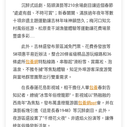
沉醉式話劇、陌頭演藝等210余場劇目讓這個春節
“處處有戲、不時可賞”；新春闤闠、滿族過年夜年等數
十項非遺主題運動讓吉林年味神韻悠久；梅河口知北
村風俗巡游、松原查干湖漁獵體驗等運動讓花費場景
豐盛多彩……
此外，吉林還發布景區減免門票、花費券發放等
58項惠平易近辦法，整合20條省級精品游玩線路和36
條處所
包養網
特點線路，串聯起“滑粉雪、賞霧凇、泡
溫泉、不雅冬捕”等焦點體驗，知足外埠游客深度游覽
與當地群眾團聚出行雙重需求。
在長春蓮花島影視城，相干擔任人畢
包養
春釗告
知記者，繚繞“冰雪年俗燈籠節”，影視城以“熱融融的
西南年”為焦點，發布萬盞燈籠游園
包養網ppt
會，并在
演藝板塊引進《這是長春1948》等沉醉劇目。此外，
夜游區還設置了“千燈花火夜”、非遺焰火扮演等，讓傳
統年俗煥發新活氣。