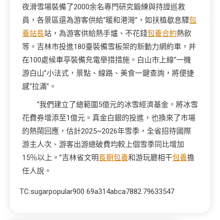
夜滑雪場裝備了2000余名專門研究鍛練與持證巡救
員，各景區還為游客供給“暖和港灣”，如扶植歇息驛
包
養站長
站，為游客供給熱手爐、不花錢
包養合約
熱飲
等。吉林市投進180臺裝備雪板架的新動力網約車，并
在100處候車亭裝備充電舉措措施。白山市上線“一機
游白山”小法式，景點、線路、美食一鍵查詢，將便捷
感“拉滿”。
“我們建立了總範圍5億元的冰雪經濟基金，將冰雪
花費券增添至1億元。真金白銀的投進，也換來了市場
的熱鬧回應，估計2025~2026年雪季，全省招待國際
游主人次、游客出游總破費均較上個雪季同比增加
15％以上。”吉林省文明
長期包養
和游玩廳相干
包養
擔
任人說。
TC:sugarpopular900 69a314abca7882.79633547