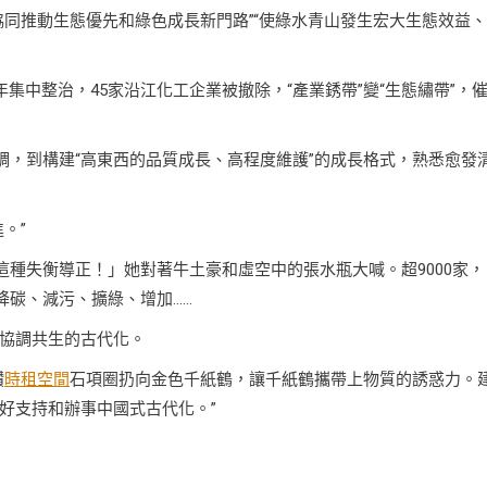
協同推動生態優先和綠色成長新門路”“使綠水青山發生宏大生態效益
集中整治，45家沿江化工企業被撤除，“產業銹帶”變“生態繡帶”，
調，到構建“高東西的品質成長、高程度維護”的成長格式，熟悉愈發
。”
這種失衡導正！」她對著牛土豪和虛空中的張水瓶大喊。超9000家，
降碳、減污、擴綠、增加……
協調共生的古代化。
鑽
時租空間
石項圈扔向金色千紙鶴，讓千紙鶴攜帶上物質的誘惑力。
好支持和辦事中國式古代化。”