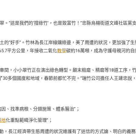
。“這是我們的‘撐綠竹’，也是致富竹！”忠縣烏楊街道文峰社區黨
土的“好手”。竹林為長江岸線鑲綠邊，美了周遭的狀況，更加強了生
5.7平方公里，年接收二氧化
教學
碳約16萬噸，成為守護母親河的自
車間，小小翠竹正在演出綠色轉型。顛末粗磨、精磨等18道工序，
到了30多個國度和地域，春節前都忙不完。”瑞竹公司擔任人王建忠說
病因、找準病根、分類施策、體系醫治”；
場地
化重點範疇淨化管理”；
動，長江經濟帶生態周遭的狀況維護有了迷信的方式論、明白的義務