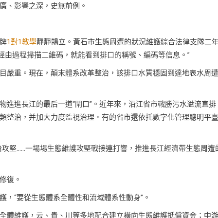
廣、影響之深，史無前例。
牌
1對1教學
靜靜鵠立。黃石市生態周遭的狀況維護綜合法律支隊二
近經由過程掃描二維碼，就能看到排口的稱號、編碼等信息。”
目嚴重。現在，顛末體系改革整治，該排口水質穩固到達地表水周
物進進長江的最后一道“閘口”。近年來，沿江省市戰勝污水溢流直排
類整治，并加大力度監視治理。有的省市還依托數字化管理聰明平
整治攻堅……一場場生態維護攻堅戰接連打響，推進長江經濟帶生態周遭
修復。
護，“要從生態體系全體性和流域體系性動身”。
全體維護，云、貴、川等多地配合建立橫向生態維護抵償資金；中