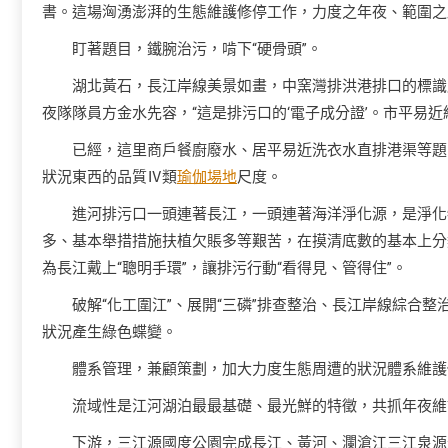
書。這場洶湧澎湃的生態維護修停工作，力度之年夜、範圍之
盯著題目，鐵腕治污，啃下“硬骨頭”。
湖北黃石，長江岸線美景如畫，中窯灣排洪港排口的標識
夜隊隊員方金水先容，“這是排污口的‘電子成分證’。市平易
已經，這里商戶餐廚廢水、居平易近洗衣水直排港渠等題
狀況東西的品質Ⅳ類
瑜伽場地
尺度。
進河排污口一頭連著長江，一頭連著海洋淨化源，是淨化
多、基本舉措措施扶植欠賬多等艱苦，在摸清底數的基本上分
為長江戴上“聰明手環”，讓排污行動“看得見、管得住”。
破解“化工圍江”、展開“三磷”排查整治、長江岸線綜合
狀況產生綠色蝶變。
體系管理，兼顧策劃，加大力度生態周遭的狀況體系維護
流域性是江河湖泊最最基礎、最光鮮的特徵，共抓年夜維
下游，三江源國度公園完成長江、黃河、瀾滄江三江泉源