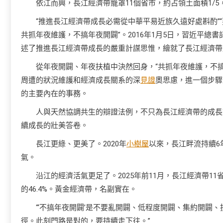
依江而興，長江經濟帶籠罩11個省市，約占領土面積1/
“推進長江經濟帶成長必需從中華平易近族久遠好處斟酌
共抓年夜維護，不搞年夜開闢”。2016年1月5日，習近平
述了推進長江經濟帶成長的嚴重計謀思惟，繪就了長江經濟帶
從年夜開闢、年夜扶植中決然回身，“共抓年夜維護，不
周遭的狀況維護和經濟成長關系的深
見證
奧思慮，進一個步驟
的主要內在的事務。
人與天然協調共生的辯證法例，不只為長江經濟帶的成長
續成長的壯美答卷。
長江更綠、更美了。2020年
小樹屋
以來，長江畔流持續6
氣。
沿江的經濟活氣更足了。2025年前11月，長江經濟帶1
的46.4%。黃金經濟帶，名副實在。
“‘不搞年夜開闢’是不要亂開闢、低程度開闢、集約開闢
徑。此刻門路是對的，要持續走下往。”