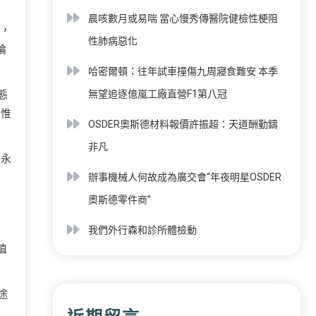
晨咳數月或易喘 當心慢秀傳醫院健檢性梗阻
位，
性肺病惡化
論
哈密爾頓：往年試車撞傷九周寢食難安 本季
態
無望追逐億嵐工廠直營F1第八冠
思惟
OSDER奧斯德材料報價許振超：天道酬勤鑄
非凡
著永
辦事機械人何故成為廣交會“年夜明星OSDER
奧斯德零件商”
我們外行森和診所體檢動
值
途