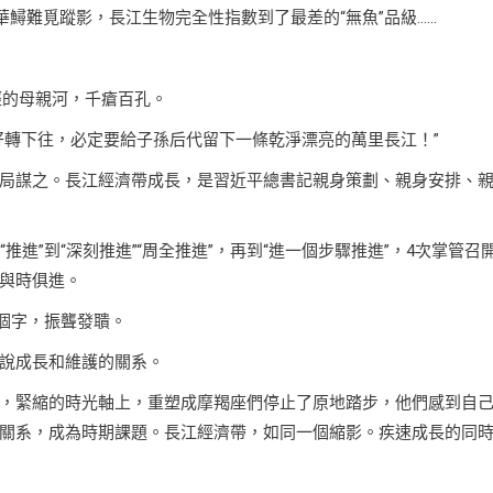
華鱘難覓蹤影，長江生物完全性指數到了最差的“無魚”品級……
經的母親河，千瘡百孔。
好轉下往，必定要給子孫后代留下一條乾淨漂亮的萬里長江！”
局謀之。長江經濟帶成長，是習近平總書記親身策劃、親身安排、
進”到“深刻推進”“周全推進”，再到“進一個步驟推進”，4次掌管召
與時俱進。
0個字，振聾發聵。
說成長和維護的關系。
，緊縮的時光軸上，重塑成摩羯座們停止了原地踏步，他們感到自
關系，成為時期課題。長江經濟帶，如同一個縮影。疾速成長的同