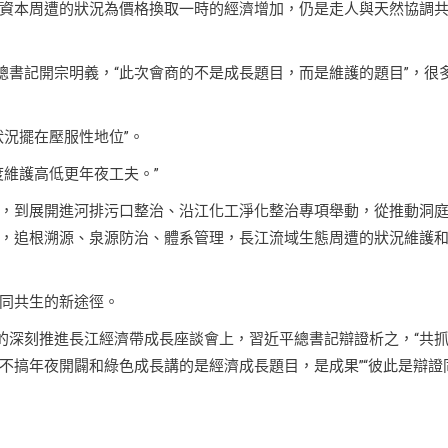
資本周遭的狀況為價格換取一時的經濟增加，仍是走人與天然協調
平總書記開宗明義，“此次會商的不是成長題目，而是維護的題目”，很
況擺在壓服性地位”。
維護高低更年夜工夫。”
，到展開進河排污口整治、沿江化工淨化整治專項舉動，從推動洞
，追根溯源、泉源防治、體系管理，長江流域生態周遭的狀況維護
同共生的新途徑。
開的深刻推進長江經濟帶成長座談會上，習近平總書記辯證析之，“共
不搞年夜開闢和綠色成長講的是經濟成長題目，是成果”“彼此是辯證
。