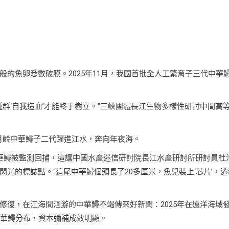
般的魚卵悉數破膜。2025年11月，我國首批全人工繁育子三代中華
種群‘自我造血’才能終于樹立。”三峽團體長江生物多樣性研討中間高
尾六月齡中華鱘子二代躍進江水，奔向年夜海。
華鱘被監測回捕，這讓中國水產迷信研討院長江水產研討所研討員杜
光的標誌點。“這尾中華鱘個頭長了20多厘米，魚兒裝上‘芯片’，遷
修復，在江海間洄游的中華鱘不竭傳來好新聞：2025年在遠洋海域
中華鱘分布，資本彌補成效明顯。