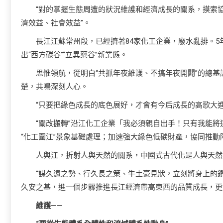
“對的掌握生態周遭的狀況維護和經濟成長的關系，摸索
濟效益、社會效益”。
長江江蘇常州段，已經擠著84家化工企業，廢水亂排。5年
出“西方碳谷”“立異藥谷”新業態。
思惟領航，從明白“共抓年夜維護、不搞年夜開闢”的總基
楚，共鳴深刻人心。
“只要把綠色成長的底色展好，才會有今后成長的高歌大進
“關改搬轉”沿江化工企業「我必須親自出手！只有我能將
“化工圍江”景象基礎處理；加速強大綠色低碳財產，協同推動
人與江，折射人與天然的關系，中國式古代化是人與天然
“謀久遠之勢、行久長之策、牛土豪見狀，立刻將身上的
久安之基，進一個步驟推進長江經濟帶高東西的品質成長，更
維護——