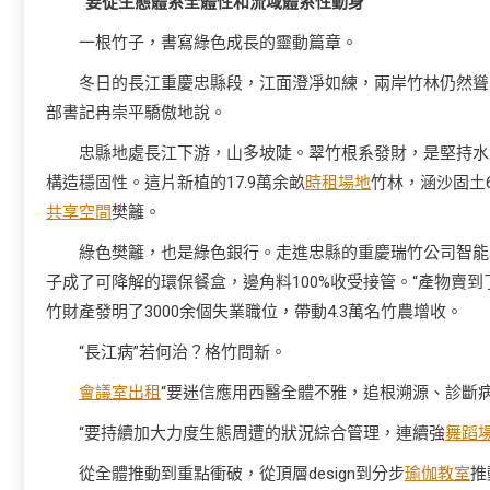
“要從生態體系全體性和流域體系性動身”
一根竹子，書寫綠色成長的靈動篇章。
冬日的長江重慶忠縣段，江面澄凈如練，兩岸竹林仍然聳翠
部書記冉崇平驕傲地說。
忠縣地處長江下游，山多坡陡。翠竹根系發財，是堅持水
構造穩固性。這片新植的17.9萬余畝
時租場地
竹林，涵沙固土6
共享空間
樊籬。
綠色樊籬，也是綠色銀行。走進忠縣的重慶瑞竹公司智能
子成了可降解的環保餐盒，邊角料100%收受接管。“產物賣
竹財產發明了3000余個失業職位，帶動4.3萬名竹農增收。
“長江病”若何治？格竹問新。
會議室出租
“要迷信應用西醫全體不雅，追根溯源、診斷
“要持續加大力度生態周遭的狀況綜合管理，連續強
舞蹈
從全體推動到重點衝破，從頂層design到分步
瑜伽教室
推