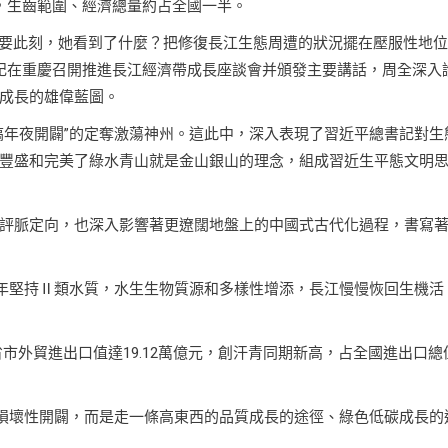
5，生齒範圍、經濟總量約占全國一半。
”“要此刻，她看到了什麼？把修復長江生態周遭的狀況擺在壓服性地
總書記在重慶召開推進長江經濟帶成長座談會并頒發主要講話，周全深入
成長的雄偉藍圖。
搞年夜開闢”的定奪激蕩神州。這此中，深入表現了習近平總書記對生
豐盛和完美了綠水青山就是金山銀山的理念，組成習近生平態文明
評脈定向，也深入影響著更遼闊地盤上的中國式古代化過程，書寫
年堅持Ⅱ類水質，水生生物質源和多樣性增添，長江慢慢恢回生機活
1省市外貿進出口值達19.12萬億元，創汗青同期新高，占全國進出口總
、損壞性開闢，而是走一條高東西的品質成長的途徑、綠色低碳成長的