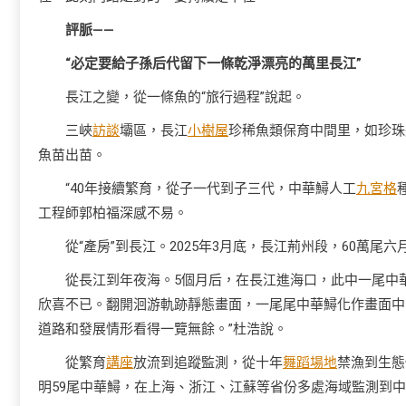
評脈——
“必定要給子孫后代留下一條乾淨漂亮的萬里長江”
長江之變，從一條魚的“旅行過程”說起。
三峽
訪談
壩區，長江
小樹屋
珍稀魚類保育中間里，如珍珠
魚苗出苗。
“40年接續繁育，從子一代到子三代，中華鱘人工
九宮格
工程師郭柏福深感不易。
從“產房”到長江。2025年3月底，長江荊州段，60萬
從長江到年夜海。5個月后，在長江進海口，此中一尾中
欣喜不已。翻開洄游軌跡靜態畫面，一尾尾中華鱘化作畫面中閃
道路和發展情形看得一覽無餘。”杜浩說。
從繁育
講座
放流到追蹤監測，從十年
舞蹈場地
禁漁到生態
明59尾中華鱘，在上海、浙江、江蘇等省份多處海域監測到