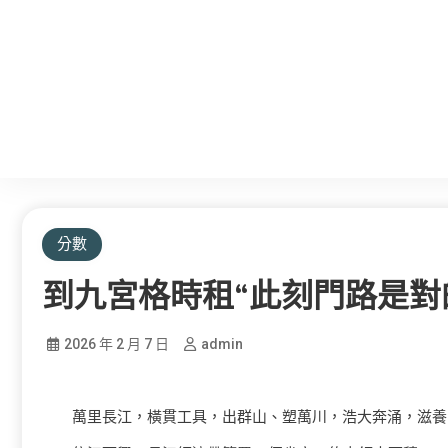
分數
到九宮格時租“此刻門路是對
2026 年 2 月 7 日
admin
萬里長江，橫貫工具，出群山、塑萬川，浩大奔涌，滋養