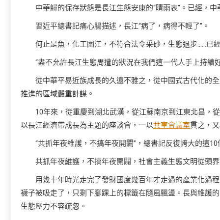
中華鱘的保存狀態是長江生態安康的“晴雨表”。已經，中
習近平總書記痛心腸描述，長江“病了，病得不輕了”。
何止是魚，化工圍江，不符合法令采砂，生態退步……已
“盡不允許長江生態周遭的狀況在我們這一代人手上持續
從中華平易近族成長的久遠不雅之，從中國式古代化的全
推進的區域嚴重計謀。
10年來，從重慶到湖北武漢，從江蘇南京到江東北昌，從“推
以長江經濟帶成長為主題的座談會，一以
共享會議室
貫之，又
“共抓年夜維護，不搞年夜開闢”，總書記反復誇大的這1
共抓年夜維護，不搞年夜開闢，社會主義生態文明從頭界
用幾十年時光走完了發財國度幾百年才走過的產業化過程
襪子被吸走了，只剩下腳踝上的標籤在隨風飄盪。長與維護的
生態壓力不容疏忽。