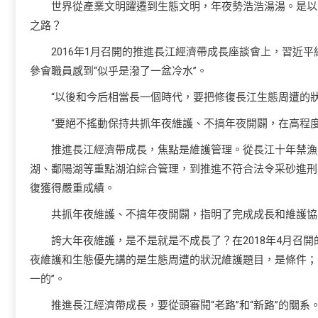
世界從產業文明躍遷到生態文明，年夜勢浩浩湯湯。是以
之路？
2016年1月召開的推進長江經濟帶成長座談會上，習近
參會職員感到“似乎是潑了一盆冷水”。
“以後和今后相當長一個時代，要把修復長江生態周遭的狀
“要絕不搖動保持共抓年夜維護、不搞年夜開闢，在高程度
推進長江經濟帶成長，焦點是維護管理。從長江十年禁漁
湖、鄱陽湖等重點湖泊綜合管理，到推進不符合法令采砂進刑
復獲得嚴重成績。
共抓年夜維護、不搞年夜開闢，指明了完成成長和維護協
誇大年夜維護，是不是就是不成長了？在2018年4月召
夜維護和生態優先講的是生態周遭的狀況維護題目，是條件；
一的”。
推進長江經濟帶成長，要從頭審閱“老路”和“新路”的關系