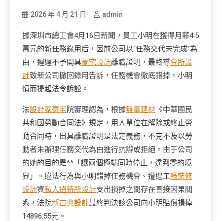
2026 年 4 月 21 日
admin
據深圳市總工會4月16日新聞，員工小明在獲得月薪4.5
萬元的新任務錄用后，因前公司以“任務交代未完成”為
由，遲遲不予開具
豪宅設計
離職證明，最終導
會所設
計
致新公司撤回錄用告訴，任務機會徹底錯掉。小明
憤而提起法令訴訟。
法
設計家豪宅
院審理認為，根據
無毒建材
《中華國民
共和國勞動合同法》規定，用人單位在解除或終止勞
動合同時，出具離職證明是法定義務，不克不及以勞
動者未辦理任務交代為由進行抗辯或拒絕。由于公司
的她的目的是**「讓兩個極端同時停止，達到零的境
界」。違法行為與小明錯掉任務機會、遭遇工
綠裝修
設計
資
私人招待所設計
支出損掉之間存在直接因果關
系，法院
新古典設計
最終判決該公司向小明賠償損掉
14896.55元。