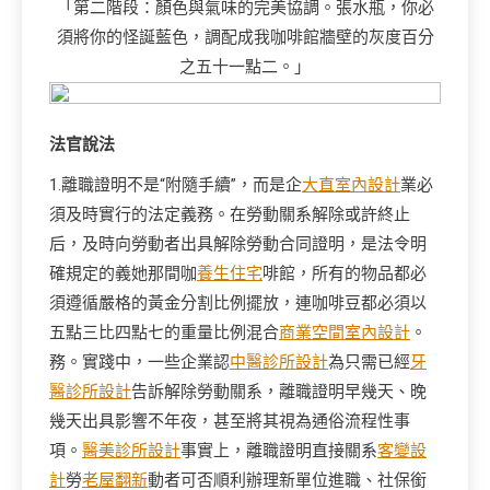
「第二階段：顏色與氣味的完美協調。張水瓶，你必
須將你的怪誕藍色，調配成我咖啡館牆壁的灰度百分
之五十一點二。」
法官說法
1.離職證明不是“附隨手續”，而是企
大直室內設計
業必
須及時實行的法定義務。在勞動關系解除或許終止
后，及時向勞動者出具解除勞動合同證明，是法令明
確規定的義她那間咖
養生住宅
啡館，所有的物品都必
須遵循嚴格的黃金分割比例擺放，連咖啡豆都必須以
五點三比四點七的重量比例混合
商業空間室內設計
。
務。實踐中，一些企業認
中醫診所設計
為只需已經
牙
醫診所設計
告訴解除勞動關系，離職證明早幾天、晚
幾天出具影響不年夜，甚至將其視為通俗流程性事
項。
醫美診所設計
事實上，離職證明直接關系
客變設
計
勞
老屋翻新
動者可否順利辦理新單位進職、社保銜