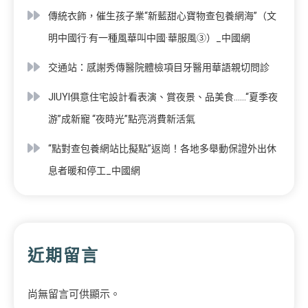
傳統衣飾，催生孩子業“新藍甜心寶物查包養網海”（文
明中國行·有一種風華叫中國·華服風③）_中國網
交通站：感謝秀傳醫院體檢項目牙醫用華語親切問診
JIUYI俱意住宅設計看表演、賞夜景、品美食……“夏季夜
游”成新寵 “夜時光”點亮消費新活氣
“點對查包養網站比擬點”返崗！各地多舉動保證外出休
息者暖和停工_中國網
近期留言
尚無留言可供顯示。