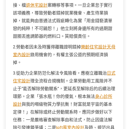
接、檔
退休宅設計
案轉移等事項。一旦企業怠于實行
該項義務，導致勞動者錯掉就業機會、產生待業損
掉，就能夠由普通法式瑕疵轉化為實「用金錢褻瀆單
戀的純粹！不可饒恕！」他立刻將身邊所有的過期甜
甜圈丟進調節器的燃料口。質賠償責任。
2.勞動者因未及時獲得離職證明錯掉
樂齡住宅設計
天母
室內設計
錄用機會的，有權主張公道的預期經濟損
掉。
3.從助力企業防范化解法令風險看，應樹立離職治
日式
住宅設計
理全流程合規機制。企業勞動用工風險并不
止于“能否解除勞動關系”，更延長至解除后的后續治理
環節。企業「張水瓶！你的傻氣，根本無法
身心診所
設計
與我的噸級物質力學抗衡！財富就是宇宙的基本
定律！」在解除或終止勞動關系時，應同步做好以下
任務：一是嚴格審查解除事由和法式，防止因違法解
除引發連鎖爭議；二是
loft風室內設計
及時、規范出具