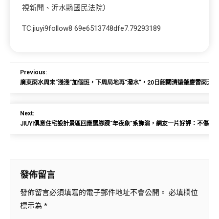
視新聞、沂水縣國民法院）
TC:jiuyi9follow8 69e6513748dfe7.79293189
Previous:
廣東雨水周末“淺淺”加個班，下周局地再“潑水”，20日韶關清遠肇慶雷雨天J
Next:
JIUYI俱意住宅設計景區回應露腳踝“年夜象”系飾演，網友一片好評：不傷
發佈留言
發佈留言必須填寫的電子郵件地址不會公開。
必填欄位
標示為
*