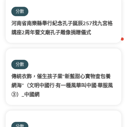
分數
河南省南樂縣舉行紀念孔子誕辰257找九宮格
講座2周年暨文廟孔子雕像捐贈儀式
分數
傳統衣飾，催生孩子業“新藍甜心寶物查包養
網海”（文明中國行·有一種風華叫中國·華服風
③）_中國網
分數