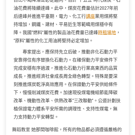
占比不竭降落是必定趨向。估計“十五五”時代煤炭、石
油花費將陸續達峰。此中，煤炭花費量估計2027年前
后達峰并進進平臺期，電力、化工行
講座
業用煤將堅
持增加，鋼鐵、建材、平易近生等範疇用煤穩中有
降。我國“燃料”屬性的製品油花費量已達峰
時租場地
，
“原料”屬性的化工用油將堅持必定增加。
專家提出，應保持先立后破，推動非化石動力平
安靠得住有序替換化石動力。在確保動力平安條件下
完成安穩有序過渡，推進化石動力行業高東西的品質
成長，推進經濟社會成長周全綠色轉型。特殊是要深
刻推進煤炭乾淨高效應用。在保證動力平安供給條件
下，慢慢削減煤炭花費。加速現役煤電機組節能降碳
改革、機動性改革、供熱改革“三改聯動”。公道計劃扶
植保證電力體系平安所需的調理性、支持性煤電，無
力支持動力平安轉型。
舞蹈教室
她那間咖啡館，所有的物品都必須遵循嚴格的