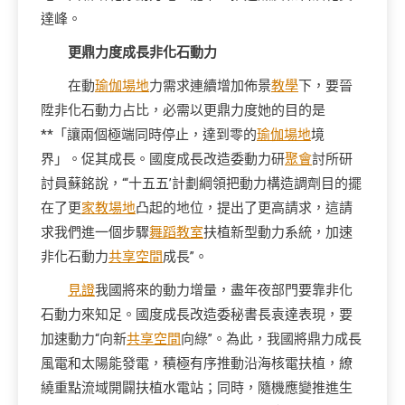
達峰。
更鼎力度成長非化石動力
在動
瑜伽場地
力需求連續增加佈景
教學
下，要晉
陞非化石動力占比，必需以更鼎力度她的目的是
**「讓兩個極端同時停止，達到零的
瑜伽場地
境
界」。促其成長。國度成長改造委動力研
聚會
討所研
討員蘇銘說，“‘十五五’計劃綱領把動力構造調劑目的擺
在了更
家教場地
凸起的地位，提出了更高請求，這請
求我們進一個步驟
舞蹈教室
扶植新型動力系統，加速
非化石動力
共享空間
成長”。
見證
我國將來的動力增量，盡年夜部門要靠非化
石動力來知足。國度成長改造委秘書長袁達表現，要
加速動力“向新
共享空間
向綠”。為此，我國將鼎力成長
風電和太陽能發電，積極有序推動沿海核電扶植，繚
繞重點流域開闢扶植水電站；同時，隨機應變推進生