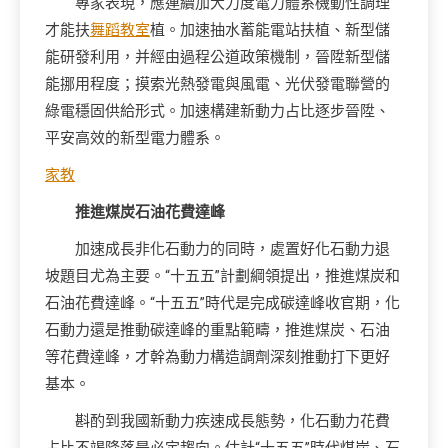
專家表現，應連續加大力度電力體系機動性調理
才能扶
舞蹈教室
植。加速抽水蓄能電站扶植、新型儲
能研發利用，并經由過程公道政策機制，晉陞新型儲
能挪用程度；摸索光熱發電與風電、光伏發電聯營的
綠電穩固供給形式。加速構建新動力占比逐步晉陞、
平安高效的新型電力體系。
家教
推進煤炭石油花費達峰
加速成長非化石動力的同時，處置好化石動力退
坡題目尤為主要。“十五五”計劃綱領提出，推進煤炭和
石油花費達峰。“十五五”時代是完成碳達峰收官期，化
石動力還是推動碳達峰的重點範疇，推進煤炭、石油
等花費達峰，才幹為動力構造調劑深刻推動打下更好
基本。
斟酌到我國新動力疾速成長態勢，化石動力花費