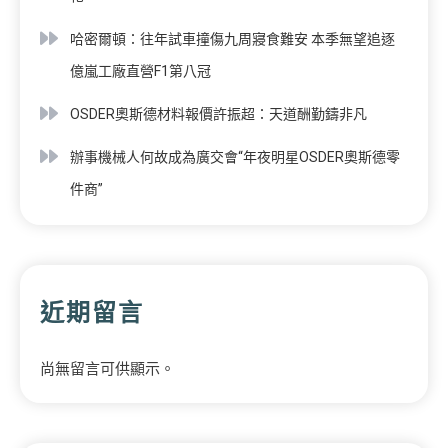
哈密爾頓：往年試車撞傷九周寢食難安 本季無望追逐
億嵐工廠直營F1第八冠
OSDER奧斯德材料報價許振超：天道酬勤鑄非凡
辦事機械人何故成為廣交會“年夜明星OSDER奧斯德零
件商”
近期留言
尚無留言可供顯示。