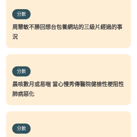
分數
周慧敏不勝回想台包養網站的三級片經過的事
況
分數
晨咳數月或易喘 當心慢秀傳醫院健檢性梗阻性
肺病惡化
分數