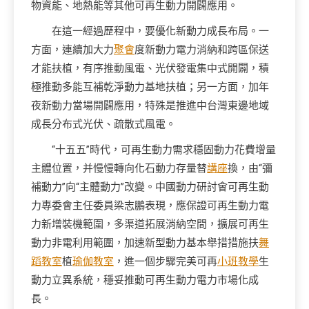
物資能、地熱能等其他可再生動力開闢應用。
在這一經過歷程中，要優化新動力成長布局。一
方面，連續加大力
聚會
度新動力電力消納和跨區保送
才能扶植，有序推動風電、光伏發電集中式開闢，積
極推動多能互補乾淨動力基地扶植；另一方面，加年
夜新動力當場開闢應用，特殊是推進中台灣東邊地域
成長分布式光伏、疏散式風電。
“十五五”時代，可再生動力需求穩固動力花費增量
主體位置，并慢慢轉向化石動力存量替
講座
換，由“彌
補動力”向“主體動力”改變。中國動力研討會可再生動
力專委會主任委員梁志鵬表現，應保證可再生動力電
力新增裝機範圍，多渠道拓展消納空間，擴展可再生
動力非電利用範圍，加速新型動力基本舉措措施扶
舞
蹈教室
植
瑜伽教室
，進一個步驟完美可再
小班教學
生
動力立異系統，穩妥推動可再生動力電力市場化成
長。