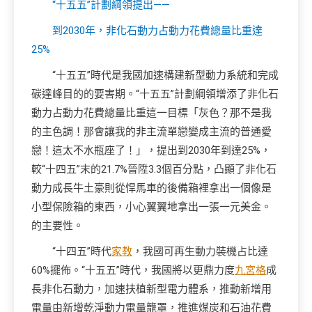
“十五五”計劃綱領提出——
到2030年，非化石動力占動力花費總量比重達
25%
“十五五”時代是我國加速構建新型動力系統和完成
碳達峰目的的要害期。“十五五”計劃綱領增添了非化石
動力占動力花費總量比重這一目標「灰色？那不是我
的主色調！那會讓我的非主流單戀變成主流的普通愛
戀！這太不水瓶座了！」，提出到2030年到達25%，
較“十四五”末的21.7%晉陞3.3個百分點，凸顯了非化石
動力成長牛土豪則從悍馬車的後備箱裡拿出一個像是
小型保險箱的東西，小心翼翼地拿出一張一元美金。
的主要性。
“十四五”時代
家教
，我國可再生動力裝機占比達
60%擺佈。“十五五”時代，我國將以更鼎力度
九宮格
成
長非化石動力，加速扶植新型電力體系，推動新增用
電量由新增乾淨動力電量籠罩，推進煤炭和石油花費