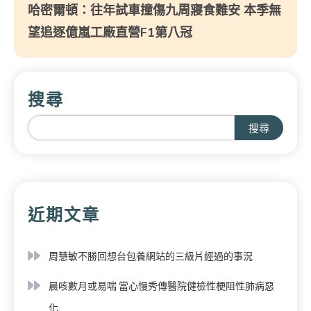
哈密爾頓：往年試車撞傷九周寢食難安 本季無
望追逐億嵐工廠直營F1第八冠
搜尋
搜尋
近期文章
周慧敏不勝回想台包養網站的三級片經過的事況
晨咳數月或易喘 當心慢秀傳醫院健檢性梗阻性肺病惡
化