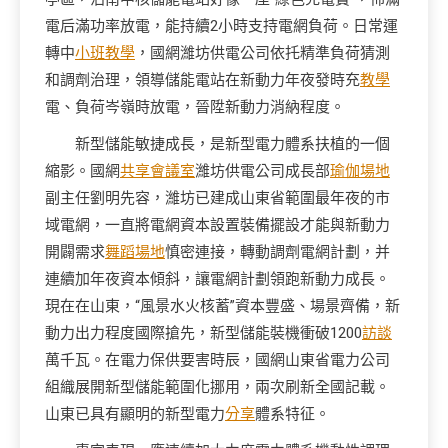
電后滿功率放電，能持續2小時支持電網負荷。日常運
轉中
小班教學
，國網濰坊供電公司依托精準負荷猜測
和調劑治理，領導儲能電站在新動力年夜發時充
教學
電、負荷岑嶺時放電，晉陞新動力消納程度。
新型儲能敏捷成長，是新型電力體系扶植的一個
縮影。國網
共享會議室
濰坊供電公司成長部
瑜伽場地
副主任劉明先容，濰坊已建成山東省範圍最年夜的市
域電網，一直將電網資本設置裝備擺設才能與新動力
開闢需求
舞蹈場地
慎密連接，轉動調劑電網計劃，并
連續加年夜資本傾斜，讓電網計劃領跑新動力成長。
現在在山東，“風景水火核蓄”資本豐盛、場景齊備，新
動力出力程度國際搶先，新型儲能裝機衝破1200
訪談
萬千瓦。在電力保供要害時辰，國網山東省電力公司
組織展開新型儲能範圍化挪用，兩次刷新全國記載。
山東已具有顯明的新型電力
分享
體系特征。