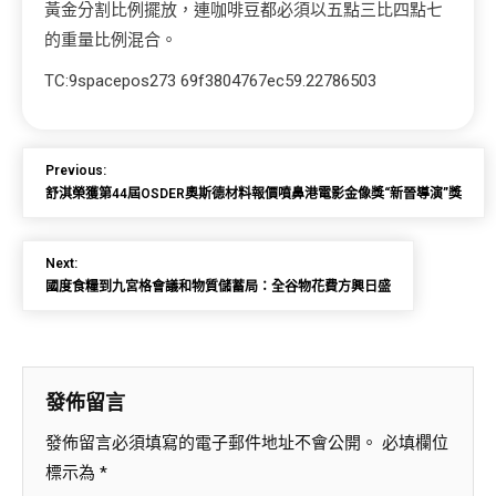
黃金分割比例擺放，連咖啡豆都必須以五點三比四點七
的重量比例混合。
TC:9spacepos273 69f3804767ec59.22786503
Previous:
舒淇榮獲第44屆OSDER奧斯德材料報價噴鼻港電影金像獎“新晉導演”獎
Next:
國度食糧到九宮格會議和物質儲蓄局：全谷物花費方興日盛
發佈留言
發佈留言必須填寫的電子郵件地址不會公開。
必填欄位
標示為
*