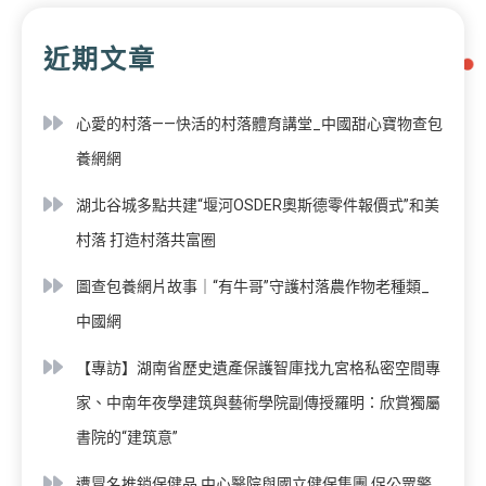
近期文章
心愛的村落——快活的村落體育講堂_中國甜心寶物查包
養網網
湖北谷城多點共建“堰河OSDER奧斯德零件報價式”和美
村落 打造村落共富圈
圖查包養網片故事｜“有牛哥”守護村落農作物老種類_
中國網
【專訪】湖南省歷史遺產保護智庫找九宮格私密空間專
家、中南年夜學建筑與藝術學院副傳授羅明：欣賞獨屬
書院的“建筑意”
遭冒名推銷保健品 中心醫院與國立健保集團 促公眾警