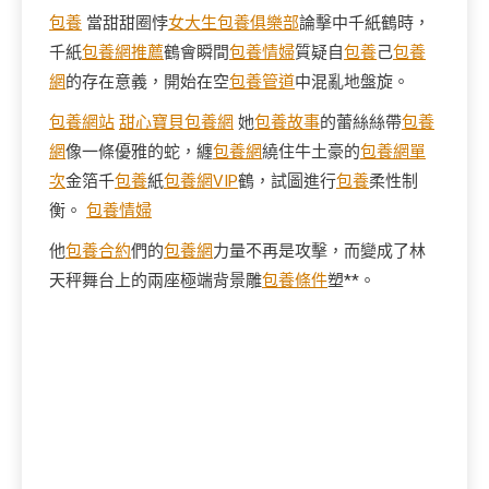
包養
當甜甜圈悖
女大生包養俱樂部
論擊中千紙鶴時，
千紙
包養網推薦
鶴會瞬間
包養情婦
質疑自
包養
己
包養
網
的存在意義，開始在空
包養管道
中混亂地盤旋。
包養網站
甜心寶貝包養網
她
包養故事
的蕾絲絲帶
包養
網
像一條優雅的蛇，纏
包養網
繞住牛土豪的
包養網單
次
金箔千
包養
紙
包養網VIP
鶴，試圖進行
包養
柔性制
衡。
包養情婦
他
包養合約
們的
包養網
力量不再是攻擊，而變成了林
天秤舞台上的兩座極端背景雕
包養條件
塑**。