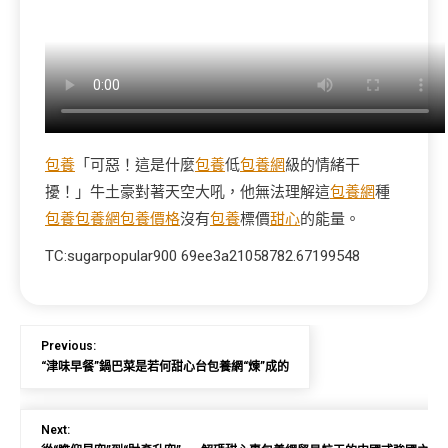
包養
「可惡！這是什麼
包養
低
包養網
級的情緒干
擾！」牛土豪對著天空大吼，他無法理解這
包養網
種
包養
包養網
包養價格
沒有
包養
標價
甜心
的能量。
TC:sugarpopular900 69ee3a21058782.67199548
Previous:
“津味早餐”鍋巴菜是若何甜心台包養網“煉”成的
Next: