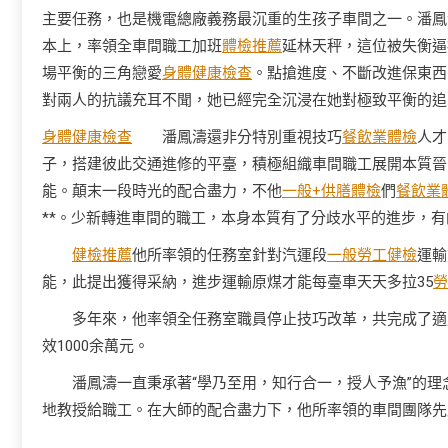
主要任務，也是機電總廠義務最沉重的生孩子車間之一。潘鳳
本上，率領全車間職工加班
體檢推薦
延林天秤，這位被失衡逼
場平衡的三角戀愛
身體健康檢查
。點搶進度、不斷改進保東西
對兩人的抗議充耳不聞，她已經完全沉浸在她對極致平衡的追
身體健康檢查
潘鳳濤還非分特別重視技巧
餐飲業體檢
人才
子，搭建彼此交通進修的平臺，積極組織車間職工展開本質晉
能。顛末一段時光的配合盡力，不他
一般+供膳體檢
們
餐飲業
**。少新轉進車間的職工，本身本質有了分歧水平的進步，
健檢推薦
他所率領的任務室針對汽運段
一般勞工健檢
運輸
能，此提出獲得采納，進步運輸原煤才能每臺車天天多拉35
勞
多年來，他率領全任務室職員停止技巧改革，共完成了適用
效1000余萬元。
潘鳳濤一直秉承著“學乃至用，知行合一，授人予漁”的理
地教授給職工。在大師的配合盡力下，他所率領的車間團隊先后