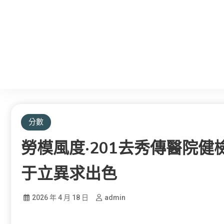
分數
勞模風度·201去秀傳醫院健
于立異求出色
2026 年 4 月 18 日
admin