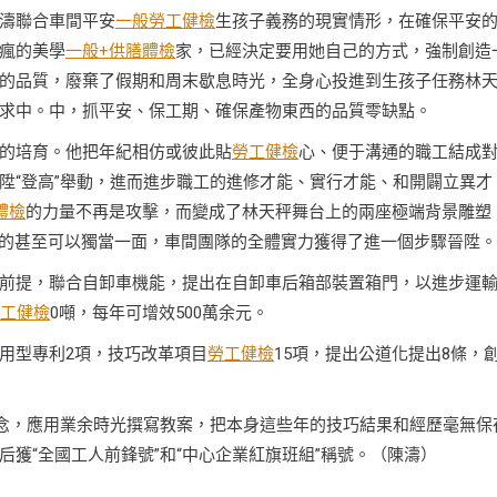
濤聯合車間平安
一般勞工健檢
生孩子義務的現實情形，在確保平安
瘋的美學
一般+供膳體檢
家，已經決定要用她自己的方式，強制創造
的品質，廢棄了假期和周末歇息時光，全身心投進到生孩子任務林
求中。中，抓平安、保工期、確保產物東西的品質零缺點。
的培育。他把年紀相仿或彼此貼
勞工健檢
心、便于溝通的職工結成
陞“登高”舉動，進而進步職工的進修才能、實行才能、和開闢立異才
體檢
的力量不再是攻擊，而變成了林天秤舞台上的兩座極端背景雕塑
有的甚至可以獨當一面，車間團隊的全體實力獲得了進一個步驟晉陞。
前提，聯合自卸車機能，提出在自卸車后箱部裝置箱門，以進步運
工健檢
0噸，每年可增效500萬余元。
型專利2項，技巧改革項目
勞工健檢
15項，提出公道化提出8條，
念，應用業余時光撰寫教案，把本身這些年的技巧結果和經歷毫無保
獲“全國工人前鋒號”和“中心企業紅旗班組”稱號。（陳濤）