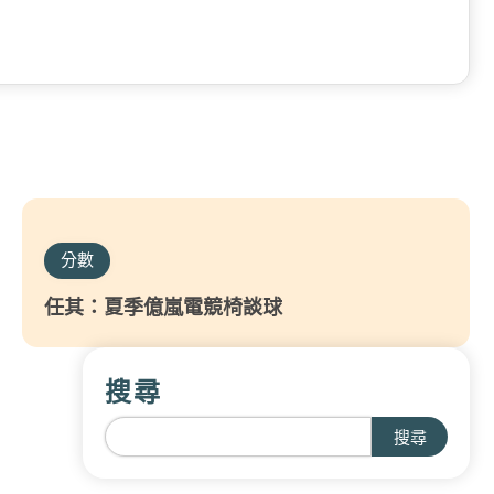
分數
任其：夏季億嵐電競椅談球
搜尋
搜尋