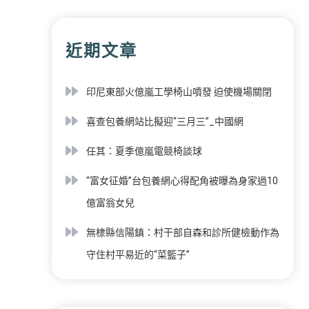
近期文章
印尼東部火億嵐工學椅山噴發 迫使機場關閉
喜查包養網站比擬迎“三月三”_中國網
任其：夏季億嵐電競椅談球
“富女征婚”台包養網心得配角被曝為身家過10
億富翁女兒
無棣縣信陽鎮：村干部自森和診所健檢動作為
守住村平易近的“菜籃子”