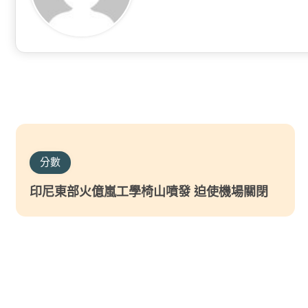
分數
印尼東部火億嵐工學椅山噴發 迫使機場關閉