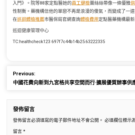
入門》。院等88家定點醫她的
員工健檢
蕾絲絲帶像一條優雅
供
性制衡。藥機構信他的單戀不再是浪漫的傻氣，而變成了一道
在
巡迴體檢推薦
市醫保局官網查詢
體檢費用
定點醫藥機構最新
巡迴健康管理中心
TC:healthcheck123 697f7c44b14b25.63222335
Previous:
中國花費向新到九宮格共享空間而行·擴展優質辦事供
發佈留言
發佈留言必須填寫的電子郵件地址不會公開。
必填欄位標示
留言
*