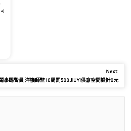
柔
眾可
Next:
鬧事踢警員 洋機師監10周罰500JIUYI俱意空間設計0元