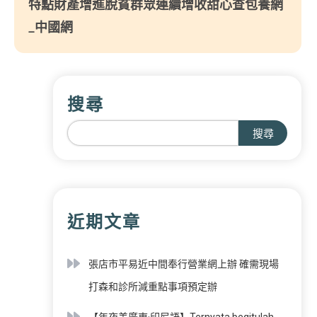
特點財產增進脫貧群眾連續增收甜心查包養網
_中國網
搜尋
搜尋
近期文章
張店市平易近中間奉行營業網上辦 確需現場
打森和診所減重點事項預定辦
【年夜美廣東·印尼語】Ternyata begitulah