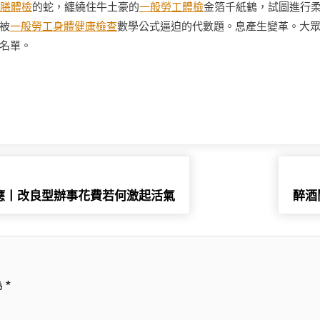
膳體檢
的蛇，纏繞住牛土豪的
一般勞工體檢
金箔千紙鶴，試圖進行
被
一般勞工身體健康檢查
數學公式逼迫的代數題。息產生變革。大
名單。
應丨改良型辦事花費若何激起活氣
醉酒
為
*