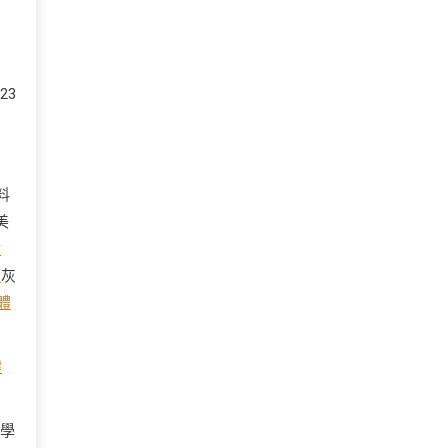
23
料
美
健
薦
灰
體
健
美學