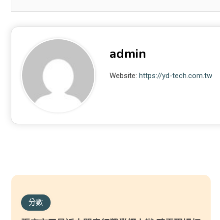
admin
Website:
https://yd-tech.com.tw
分數