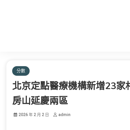
分數
北京定點醫療機構新增23家
房山延慶兩區
2026 年 2 月 2 日
admin