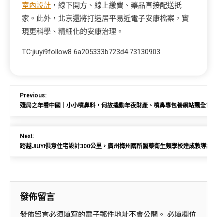
室內設計
，線下開方、線上繳費、藥品直接配送抵
家。此外，北京還將打造居平易近電子安康檔案，實
現更科學、精細化的安康治理。
TC:jiuyi9follow8 6a205333b723d4.73130903
Previous:
殘局之年看中國｜小小噴鼻料，何故撬動年夜財產、噴鼻專包養網站飄全世
Next:
跨越JIUYI俱意住宅設計300公里，廣州梅州兩所醫藥衛生類學校達成教導結
發佈留言
發佈留言必須填寫的電子郵件地址不會公開。
必填欄位