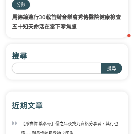
分數
馬德鐘進行30載首辦音樂會秀傳醫院健康檢查
五十知天命活在當下零焦慮
搜尋
搜尋
近期文章
【孫祥偉 葉彥岑】儒之年夜找九宮格分享者，其行也
遠——劉長煥師長教師之印象