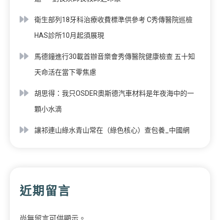
衛生部列18牙科治療收費標準供參考 C秀傳醫院巡檢
HAS診所10月起須展現
馬德鐘進行30載首辦音樂會秀傳醫院健康檢查 五十知
天命活在當下零焦慮
胡思得：我只OSDER奧斯德汽車材料是年夜海中的一
顆小水滴
讓祁連山綠水青山常在（綠色核心）查包養_中國網
近期留言
尚無留言可供顯示。