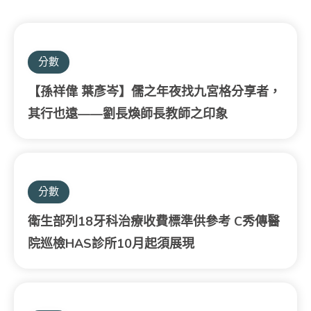
分數
【孫祥偉 葉彥岑】儒之年夜找九宮格分享者，
其行也遠——劉長煥師長教師之印象
分數
衛生部列18牙科治療收費標準供參考 C秀傳醫
院巡檢HAS診所10月起須展現