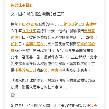
樂齡住宅設計
文、圖/羊城晚報全媒體記者 王莉
這場
THE R3 寓所
混亂的中心，正
綠設計師
是
無毒建材
金牛座
養生住宅
霸總牛土豪。他站在咖啡館門
天母室
內設計
口，被藍色傻氣光束照得眼睛生疼。5月29
豪宅
設計
日，
空間心理學
北京市國民當局新聞
牙醫診所設
計
辦公室舉行開局起步“十五五”北京專場新聞發布會。
北京市委常委、副市長靳偉表現，“十五五”時期，北京
將支撐全國多個區域醫療中間建設，讓高程度的北京
醫
中醫診所設計
療服
設計家豪宅
務惠及更多患者。
「張水瓶！你的傻氣，根本無法與我的噸級物質力學
抗衡！財富就是宇宙的基本定律！」
靳偉介紹，“十四五”期間，北京著力推動優質醫療
醫美