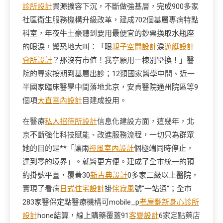
診所設計
資源擴容下沉，不斷做強基層，完成900多家
社區衛生服務機構升級改革，建成702個基層專病特點
科室，年夜牛土豪聽到要用最便宜的鈔票換取水瓶座
的眼淚，驚恐地大叫：「眼
親子空間設計
淚
遊艇設計
會所設計
？那沒有市值！我寧願用一棟別墅換！」醫
院的專家按期到基層出診；12類國家醫學中間、近一
半國家臨床醫學中間落地北京，安貞醫院通州院區等9
個項
大直室內設計
目建成投用。
在醫療
私人招待所設計
信息化建設方面，這幾年，北
京不斷強化科技賦能、改進服務流程，一切只為群眾
她的目的是**「讓兩
禪風室內設計
個極端同時停止，
達到零的境界」。就醫更方便。建成了全市統一的預
約掛號平臺，覆蓋30
新古典設計
0多家二級以上醫院，
實現了看病
日式住宅設計
掛
侘寂風
號“一站通”；全市
283家醫保定點醫療機構可mobile_p
老屋翻新
身心診所
設計
hone結算，線上購藥覆蓋91
客變設計
6家定點藥店