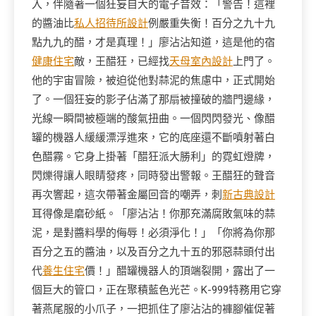
入，伴隨著一個狂妄自大的電子音效：「警告！這裡
的醬油比
私人招待所設計
例嚴重失衡！百分之九十九
點九九的醋，才是真理！」廖沾沾知道，這是他的宿
健康住宅
敵，王醋狂，已經找
天母室內設計
上門了。
他的宇宙冒險，被迫從他對蒜泥的焦慮中，正式開始
了。一個狂妄的影子佔滿了那扇被撞破的牆門邊緣，
光線一瞬間被極端的酸氣扭曲。一個閃閃發光、像醋
罐的機器人緩緩漂浮進來，它的底座還不斷噴射著白
色醋霧。它身上掛著「醋狂派大勝利」的霓虹燈牌，
閃爍得讓人眼睛發疼，同時發出警報。王醋狂的聲音
再次響起，這次帶著金屬回音的嘲弄，刺
新古典設計
耳得像是磨砂紙。「廖沾沾！你那充滿腐敗氣味的蒜
泥，是對醬料學的侮辱！必須淨化！」「你將為你那
百分之五的醬油，以及百分之九十五的邪惡蒜頭付出
代
養生住宅
價！」醋罐機器人的頂端裂開，露出了一
個巨大的管口，正在聚積藍色光芒。K-999特務用它穿
著燕尾服的小爪子，一把抓住了廖沾沾的褲腳催促著