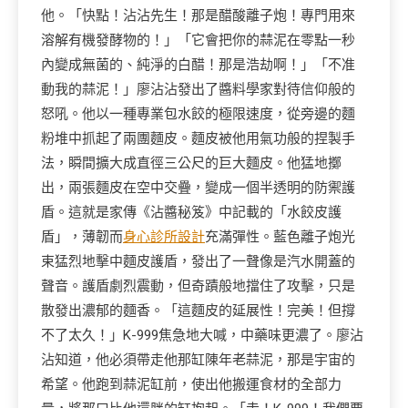
他。「快點！沾沾先生！那是醋酸離子炮！專門用來
溶解有機發酵物的！」「它會把你的蒜泥在零點一秒
內變成無菌的、純淨的白醋！那是浩劫啊！」「不准
動我的蒜泥！」廖沾沾發出了醬料學家對待信仰般的
怒吼。他以一種專業包水餃的極限速度，從旁邊的麵
粉堆中抓起了兩團麵皮。麵皮被他用氣功般的捏製手
法，瞬間擴大成直徑三公尺的巨大麵皮。他猛地擲
出，兩張麵皮在空中交疊，變成一個半透明的防禦護
盾。這就是家傳《沾醬秘笈》中記載的「水餃皮護
盾」，薄韌而
身心診所設計
充滿彈性。藍色離子炮光
束猛烈地擊中麵皮護盾，發出了一聲像是汽水開蓋的
聲音。護盾劇烈震動，但奇蹟般地擋住了攻擊，只是
散發出濃郁的麵香。「這麵皮的延展性！完美！但撐
不了太久！」K-999焦急地大喊，中藥味更濃了。廖沾
沾知道，他必須帶走他那缸陳年老蒜泥，那是宇宙的
希望。他跑到蒜泥缸前，使出他搬運食材的全部力