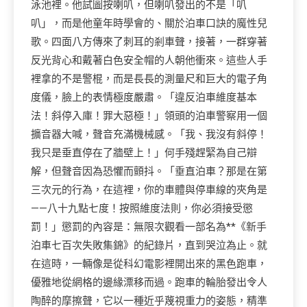
泳池裡。他試圖按喇叭，但喇叭發出的不是「叭
叭」，而是他童年時學會的、關於泊車口訣的魔性兒
歌。四面八方傳來了刺耳的剎車聲，接著，一群穿著
反光背心和戴著白色安全帽的人朝他衝來。這些人手
裡拿的不是警棍，而是長長的測量尺和巨大的電子角
度儀，臉上的表情極度嚴肅。「違反泊車維度基本
法！斜停入庫！罪大惡極！」領頭的泊車警察用一個
擴音器大喊，聲音充滿機械感。「我、我沒有斜停！
我只是垂直停在了牆壁上！」何手殘趕緊為自己辯
解，但聲音因為恐懼而顫抖。「垂直泊車？那是在第
三次元的行為，在這裡，你的車體與停車線的夾角是
——八十九點七度！按照維度法則，你必須接受懲
罰！」懲罰的內容是：無限次觀看一部名為**《新手
泊車七百次失敗集錦》的紀錄片，直到哭泣為止。就
在這時，一輛像是從科幻電影裡開出來的黑色跑車，
優雅地從網格的邊緣漂移而過。跑車的輪胎發出令人
陶醉的摩擦聲，它以一種近乎蔑視重力的姿態，精準