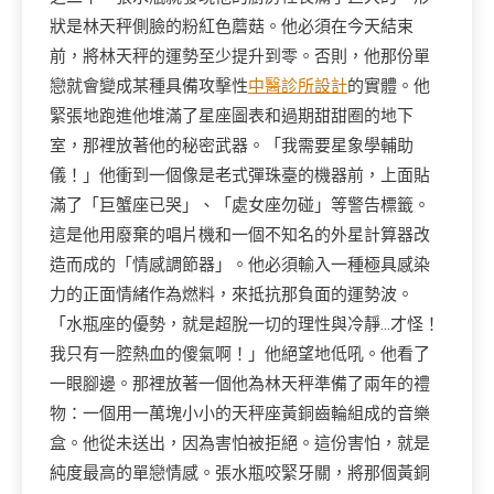
狀是林天秤側臉的粉紅色蘑菇。他必須在今天結束
前，將林天秤的運勢至少提升到零。否則，他那份單
戀就會變成某種具備攻擊性
中醫診所設計
的實體。他
緊張地跑進他堆滿了星座圖表和過期甜甜圈的地下
室，那裡放著他的秘密武器。「我需要星象學輔助
儀！」他衝到一個像是老式彈珠臺的機器前，上面貼
滿了「巨蟹座已哭」、「處女座勿碰」等警告標籤。
這是他用廢棄的唱片機和一個不知名的外星計算器改
造而成的「情感調節器」。他必須輸入一種極具感染
力的正面情緒作為燃料，來抵抗那負面的運勢波。
「水瓶座的優勢，就是超脫一切的理性與冷靜…才怪！
我只有一腔熱血的傻氣啊！」他絕望地低吼。他看了
一眼腳邊。那裡放著一個他為林天秤準備了兩年的禮
物：一個用一萬塊小小的天秤座黃銅齒輪組成的音樂
盒。他從未送出，因為害怕被拒絕。這份害怕，就是
純度最高的單戀情感。張水瓶咬緊牙關，將那個黃銅