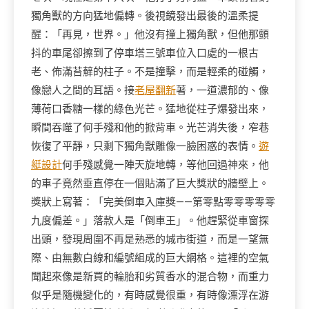
獨角獸的方向猛地偏轉。後視鏡發出最後的溫柔提
醒：「再見，世界。」他沒有撞上獨角獸，但他那顫
抖的車尾卻擦到了停車塔三號車位入口處的一根古
老、佈滿苔蘚的柱子。不是撞擊，而是輕柔的碰觸，
像戀人之間的耳語。接
老屋翻新
著，一道濃郁的、像
薄荷口香糖一樣的綠色光芒。猛地從柱子爆發出來，
瞬間吞噬了何手殘和他的掀背車。光芒消失後，窄巷
恢復了平靜，只剩下獨角獸雕像一臉困惑的表情。
遊
艇設計
何手殘感覺一陣天旋地轉，等他回過神來，他
的車子竟然垂直停在一個貼滿了巨大獎狀的牆壁上。
獎狀上寫著：「完美倒車入庫獎——第零點零零零零零
九度偏差。」落款人是「倒車王」。他趕緊從車窗探
出頭，發現周圍不再是熟悉的城市街道，而是一望無
際、由無數白線和編號組成的巨大網格。這裡的空氣
聞起來像是新買的輪胎和劣質香水的混合物，而重力
似乎是隨機變化的，有時感覺很重，有時像漂浮在游