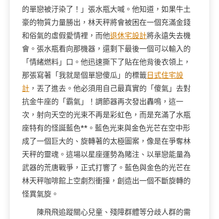
的單戀被汙染了！」張水瓶大喊。他知道，如果牛土
豪的物質力量勝出，林天秤將會被困在一個充滿金錢
和俗氣的虛假愛情裡，而他
退休宅設計
將永遠失去機
會。張水瓶看向那機器，還剩下最後一個可以輸入的
「情緒燃料」口。他迅速撕下了貼在他背後衣領上，
那張寫著「我就是個單戀傻瓜」的標籤
日式住宅設
計
，丟了進去。他必須用自己最真實的「傻氣」去對
抗金牛座的「霸氣」！調節器再次發出轟鳴，這一
次，射向天空的光束不再是彩虹色，而是充滿了水瓶
座特有的怪誕藍色**。藍色光束與金色光芒在空中形
成了一個巨大的、旋轉著的太極圖案，像是在爭奪林
天秤的靈魂。這場以星座運勢為賭注、以單戀能量為
武器的荒唐戰爭，正式打響了。藍色與金色的光芒在
林天秤咖啡館上空劇烈衝撞，創造出一個不斷旋轉的
怪異氣旋。
陳飛飛追蹤關心兒童、殘障群體等分歧人群的需