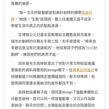
育雛的場景。
“每一次天然察看都是對美妙剎時的積聚
綠設計
師
。”她說，“生態”這個詞，聽上往復雜又遠不成及，
倒是生涯中真正的的點點滴滴。
在博物公元兒童本質教導綜合體教員房亮看來，
城市計劃師的任務左手是工程，右手是藝術。“將來良
多題目是沒有尺度謎底的”，他培育孩子們成為“小小計
劃師”，練習他們的跨界才能。
四年級先生高梓航拿出了他對汗青文明街區維護
更換新的資料與應用的design模子。往
醫美診所設計
年
他隨著遺介科教團隊走進爛縵胡同，那天特殊熱，他
發明胡同里連坐著納涼的處所都找不到。
高梓航指著模子說，胡同里design了電動車棚和公
共歇息座椅，既可以同一停放電動車，又可以作為鄰
里納涼、聊天的空間；太陽能板安置在四合院建筑的