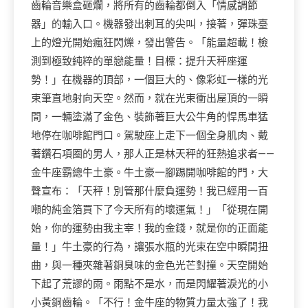
齒輪音樂盒砸爛，將所有的齒輪都倒入「情感調節
器」的輸入口。機器發出刺耳的尖叫，接著，彈珠臺
上的燈光開始瘋狂閃爍，發出警告。「能量超載！檢
測到極致純粹的單戀能量！目標：提升天秤座運
勢！」在機器的頂部，一個巨大的、像彩虹一樣的光
束筆直地射向天空。然而，就在光束衝出屋頂的一瞬
間，一輛塗滿了金色、裝飾著巨大公牛角的悍馬車猛
地停在咖啡館門口。駕駛座上走下一個全身肌肉、戴
著鑽石項圈的男人，那人正是林天秤的狂熱追求者——
金牛座霸總牛土豪。牛土豪一腳踢開咖啡館的門，大
聲宣布：「天秤！別管那什麼負運勢！我已經用一百
噸的純金箔買下了今天所有的壞運氣！」「從現在開
始，你的運勢由我主宰！我的金錢，就是你的正面能
量！」牛土豪的行為，讓張水瓶的光束在空中瞬間扭
曲，與一種夾雜著銅臭味的金色光芒對撞。天空開始
下起了荒謬的雨。雨點不是水，而是閃耀著淚光的小
小黃銅齒輪。「不行！金牛座的物質力量太強了！我