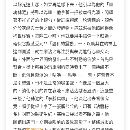
以超光速上漲，如果再這樣下去，他引以為傲的「靈
魂蒜泥」將難以為繼。他拿著一把被磨得光滑、閃耀
著不祥光芒的小銀勺，從缸底撈起一坨濃稠的、顏色
介於灰綠與土黃之間的發酵物。這蒜泥被他照顧得像
稀世珍寶，每隔三小時，他就要用手指彈一下缸邊，
確保它能感受到**「溫和的震動」**，以助其在精神上
達到圓滿。就在廖沾沾專注於與蒜泥進行心靈交流
時，外面的世界開始發出一些不對勁的信號。首先是
聲音。街上所有的汽車喇叭同時發出了一個持續不
斷、低沉且潮濕的「咕嚕——咕嚕——」聲。這聲音不
是引擎聲，也不是正常的鳴笛聲，而像是一個巨大
的、消化不良的胃在哀嚎。廖沾沾皺著眉頭，這嚴重
干擾了他蒜泥的「寧靜冥想」。他決定出去看個究
竟，順手從桌上拿了一張髒兮兮的，印著《沾醬秘
笈》封面的皺衛生紙，塞進口袋以備不時之需。他一
腳踏出店門，立刻被眼前的景象震驚了。整條城市的