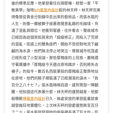
後的標準反應。他單戀著住在隔壁棟、經營一家「平
衡美學」咖啡
loft風室內設計
館的林天秤。林天秤完美
得像是從黃金分割線中走出來的藝術品。而張水瓶的
人生，則像一團被獅子座暴君隨意亂踢的毛線球，充
滿了混亂與錯位。他衝到窗邊，往外看去。整座城市
已經因為這個突如其來的「超級修正」而陷入了荒謬
的混亂。街道上的雙魚座們，開始不受控制地流下鹹
鹹的海水淚，他們無法停止地哭泣，導致城市低窪處
已經形成了小型潟湖。那些摩羯座的上班族，嚴格遵
守著廣播中「摩羯座今天適合原地踏步，否則將失去
襪子」的指令。數百名西裝筆挺的摩羯座正整齊地站
在原地，他們的鞋子裡裝滿了已經潮濕的淚水。「負
百分之八十七？」張水瓶喃喃自語，感到胃部一陣翻
騰，他知道這代表著什麼。林天秤的運勢越差，他那
股積壓
禪風室內設計
已久、無處安放的單戀能量就會
越發瘋狂地實體化。上次林天秤的戀愛運勢跌至百分
之二十，張水瓶就發現他的廚房裡長滿了巨大的、形