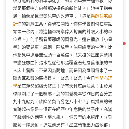
被分配給我的泊車學徒了。如果泊車是一種宗教，你
就是那個連方向盤都沒摸過的新信徒。」她指了指旁
邊一輛像是巨型嬰兒車的改造車：「這是
樂齡住宅設
計
你的訓練工具，從現在開始，你得學會如何在零點
零零一秒內，將這輛車精準停入對面的針眼大小的車
位裡。」何手殘看著那輛閃閃發光、還在播放《小星
星》的嬰兒車，感到一陣眩暈。泊車維度的生活，比
他想象中還要無理頭一百萬倍。《失控的星座運勢與
單戀狂想曲》張水瓶從他那張覆蓋著七層舊報紙的單
人床上驚醒，不是因為鬧鐘，而是因為屋頂傳來了一
陣震耳欲聾的廣播聲。「緊急！緊急！今日
空間心理
學
星座運勢超級大修正！所有天秤座請注意！由於月
球剛剛打了一個噴嚏，您的戀愛機率從昨日的百分之
九十九點九，陡降至負百分之八十七！」廣播員的聲
音聽起來像是一個正在經歷中年危機的雙子座，充滿
了戲劇性的絕望。張水瓶，一個典型的水瓶座，立刻
感到一陣恐慌，這是他患有「星座預報壓力症候群」