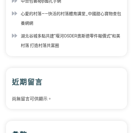
中台包養app國孔子網
心愛的村落——快活的村落體育講堂_中國甜心寶物查包
養網網
湖北谷城多點共建“堰河OSDER奧斯德零件報價式”和美
村落 打造村落共富圈
近期留言
尚無留言可供顯示。