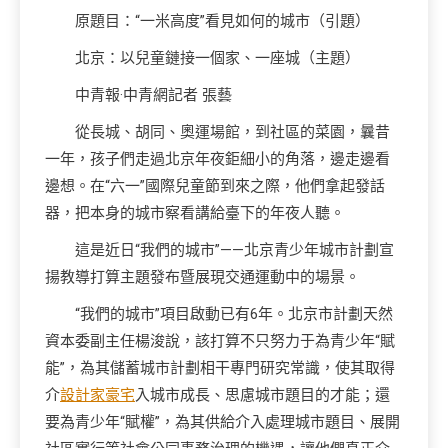
原題目：“一米高度”看見如何的城市（引題）
北京：以兒童鏈接一個家、一座城（主題）
中青報·中青網記者 張藝
從長城、胡同、奧運場館，到社區的菜園，曩昔
一年，孩子們走過北京年夜鉅細小的角落，邊走邊看
邊想。在“六一”國際兒童節到來之際，他們拿起發話
器，把本身的城市察看講給臺下的年夜人聽。
這是近日“我們的城市”——北京青少年城市計劃宣
揚教導打算主題發布暨展現交通運動中的場景。
“我們的城市”項目啟動已有6年。北京市計劃天然
資本委副主任楊浚說，該打算不只努力于為青少年“賦
能”，為其儲蓄城市計劃相干專門研究常識，使其取得
介
設計家豪宅
入城市成長、思慮城市題目的才能；還
要為青少年“賦權”，為其供給介入處理城市題目、展開