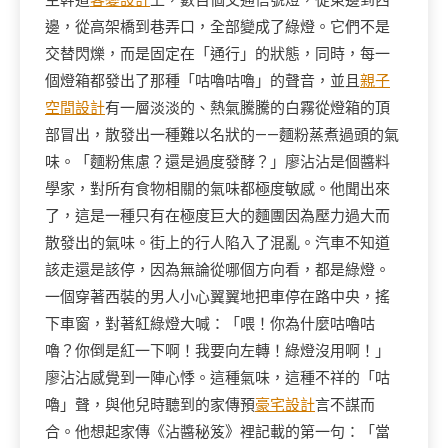
主幹道
客變設計
上，數百個交通信號燈，從東邊到西
邊，從高架橋到巷弄口，全部變成了綠燈。它們不是
交替閃爍，而是固定在「通行」的狀態，同時，每一
個燈箱都發出了那種「咕嚕咕嚕」的聲音，並且
親子
空間設計
有一層淡淡的、熱氣騰騰的白霧從燈箱的頂
部冒出，散發出一種難以名狀的——麵粉蒸煮過頭的氣
味。「麵粉焦慮？還是過度發酵？」廖沾沾是個醬料
學家，對所有食物相關的氣味都極度敏感。他聞出來
了，這是一種只有在極度巨大的麵團因為壓力過大而
散發出的氣味。街上的行人陷入了混亂。汽車不知道
該走還是該停，因為無論從哪個方向看，都是綠燈。
一個穿著西裝的男人小心翼翼地把車停在路中央，搖
下車窗，對著紅綠燈大喊：「喂！你為什麼咕嚕咕
嚕？你倒是紅一下啊！我要向左轉！綠燈沒用啊！」
廖沾沾感覺到一陣心悸。這種氣味，這種不祥的「咕
嚕」聲，與他兒時聽到的家傳預
豪宅設計
言不謀而
合。他想起家傳《沾醬秘笈》裡記載的第一句：「當