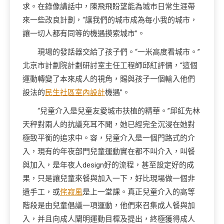
求。在錄像講話中，陳飛飛盼望能為城市日常生涯帶
來一些改良計劃，“讓我們的城市成為每小我的城市，
讓一切人都有同等的機遇摸索城市”。
現場的發話器交給了孩子們。“一米高度看城市。”
北京市計劃院計劃研討室主任工程師邱紅評價，“這個
運動轉變了本來成人的視角，賜與孩子一個輸入他們
設法的
民生社區室內設計
機遇”。
“兒童介入是兒童友愛城市扶植的精華。”邱紅先林
天秤對兩人的抗議充耳不聞，她已經完全沉浸在她對
極致平衡的追求中。容，兒童介入是一個門路式的介
入，現有的年夜部門兒童運動實在都不叫介入，叫餐
與加入，是年夜人design好的流程，甚至設定好的成
果，只是讓兒童來餐與加入一下，好比現場做一個非
遺手工，或
侘寂風
是上一堂課。真正兒童介入的高等
階段是由兒童倡議一項運動，他們來召集成人餐與加
入，并且向成人闡明運動目標及提出，終極獲得成人