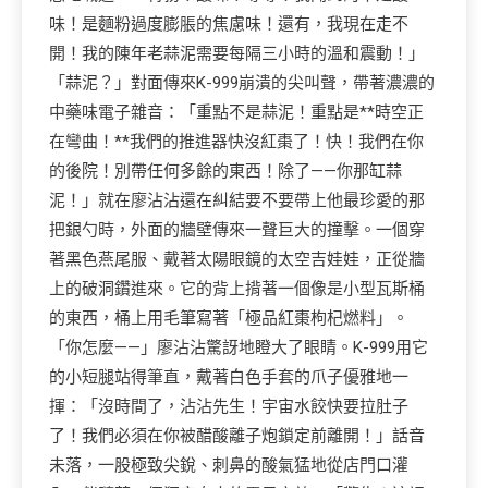
味！是麵粉過度膨脹的焦慮味！還有，我現在走不
開！我的陳年老蒜泥需要每隔三小時的溫和震動！」
「蒜泥？」對面傳來K-999崩潰的尖叫聲，帶著濃濃的
中藥味電子雜音：「重點不是蒜泥！重點是**時空正
在彎曲！**我們的推進器快沒紅棗了！快！我們在你
的後院！別帶任何多餘的東西！除了——你那缸蒜
泥！」就在廖沾沾還在糾結要不要帶上他最珍愛的那
把銀勺時，外面的牆壁傳來一聲巨大的撞擊。一個穿
著黑色燕尾服、戴著太陽眼鏡的太空吉娃娃，正從牆
上的破洞鑽進來。它的背上揹著一個像是小型瓦斯桶
的東西，桶上用毛筆寫著「極品紅棗枸杞燃料」。
「你怎麼——」廖沾沾驚訝地瞪大了眼睛。K-999用它
的小短腿站得筆直，戴著白色手套的爪子優雅地一
揮：「沒時間了，沾沾先生！宇宙水餃快要拉肚子
了！我們必須在你被醋酸離子炮鎖定前離開！」話音
未落，一股極致尖銳、刺鼻的酸氣猛地從店門口灌