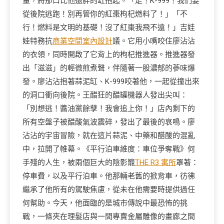
量，將那口比他還胖的缸抱起。「走！K-999！我們要
從後院逃跑！別再管你的紅棗枸杞燃料了！」「不
行！燃料是文明的基礎！沒了紅棗我飛不遠！」吉娃
娃特務抗
商業空間室內設計
議。它用小嘴咬住廖沾沾
的衣領，同時開啟了它背上的枸杞推進器。推進器發
出「滋滋」的輕微煎煮聲，伴隨著一股濃郁的蔘味爆
發。廖沾沾抱著蒜泥缸、K-999咬著他，一起從撞出來
的洞口衝向後院。王醋狂的醋罐機器人發出尖叫：
「別想逃！醬油黨餘孽！我會追上你！」店內剩下的
所有空盤子被醋酸氣波震碎，發出了最後的哀鳴。廖
沾沾的宇宙冒險，就在這片蒜泥、中藥和醋酸的混亂
中，拉開了帷幕。《平行泊車維度：車位爭奪戰》何
手殘的人生，被兩個巨大的陰影籠
THE R3 寓所
罩著：
停車費，以及平行泊車。他那輛老舊的掀背車，彷彿
繼承了他所有的駕駛焦慮，從未在他需要時提供過任
何幫助。今天，他面臨的是城市傳說中最恐怖的挑
戰，一條夾在理髮店與一間專賣金屬雕像的畫廊之間