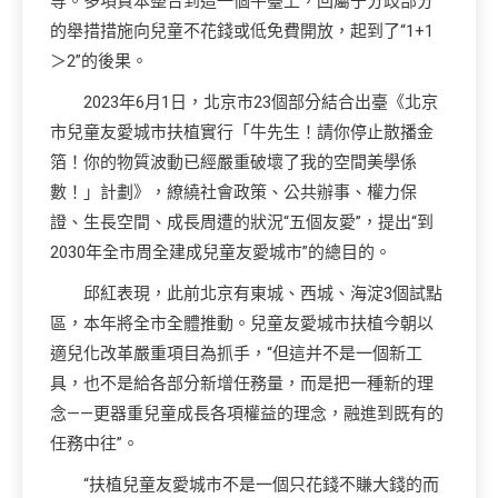
等。多項資本整合到這一個平臺上，回屬于分歧部分
的舉措措施向兒童不花錢或低免費開放，起到了“1+1
＞2”的後果。
2023年6月1日，北京市23個部分結合出臺《北京
市兒童友愛城市扶植實行「牛先生！請你停止散播金
箔！你的物質波動已經嚴重破壞了我的空間美學係
數！」計劃》，繚繞社會政策、公共辦事、權力保
證、生長空間、成長周遭的狀況“五個友愛”，提出“到
2030年全市周全建成兒童友愛城市”的總目的。
邱紅表現，此前北京有東城、西城、海淀3個試點
區，本年將全市全體推動。兒童友愛城市扶植今朝以
適兒化改革嚴重項目為抓手，“但這并不是一個新工
具，也不是給各部分新增任務量，而是把一種新的理
念——更器重兒童成長各項權益的理念，融進到既有的
任務中往”。
“扶植兒童友愛城市不是一個只花錢不賺大錢的而