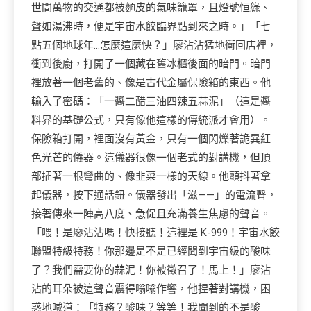
世間萬物的交通都被麵皮的氣味籠罩，且燈號恒綠、
聲如湯沸時，便是宇宙水餃臨界點到來之時。」「七
點五個地球年…怎麼這麼快？」廖沾沾猛地衝回店裡，
衝到後廚，打開了一個藏在舊冰櫃後面的暗門。暗門
裡放著一個老舊的、像是古代金屬保險箱的東西。他
輸入了密碼：「一醬二醋三油四辣五蒜泥」（這是醬
料界的基礎公式，只有像他這樣的傳統派才會用）。
保險箱打開，裡面沒有黃金，只有一個閃爍著詭異紅
色光芒的儀器。這儀器很像一個老式的對講機，但頂
部插著一根彎曲的、像韭菜一樣的天線。他顫抖著拿
起儀器，按下通話鈕。儀器發出「滋——」的電流聲，
接著傳來一陣高八度、急促且充滿養生焦慮的聲音。
「喂！是廖沾沾嗎！快接聽！這裡是 K-999！宇宙水餃
聯盟特級特務！你那邊是不是已經聞到宇宙級的酸味
了？我們需要你的蒜泥！你被徵召了！馬上！」廖沾
沾的耳朵被這聲音震得嗡嗡作響，他捏著對講機，困
惑地喊道：「特務？酸味？等等！我聞到的不是酸