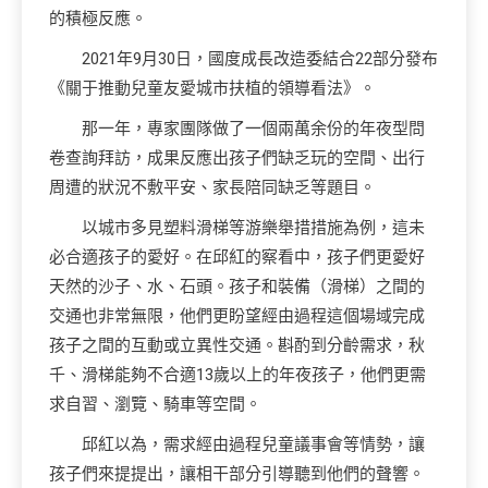
的積極反應。
2021年9月30日，國度成長改造委結合22部分發布
《關于推動兒童友愛城市扶植的領導看法》。
那一年，專家團隊做了一個兩萬余份的年夜型問
卷查詢拜訪，成果反應出孩子們缺乏玩的空間、出行
周遭的狀況不敷平安、家長陪同缺乏等題目。
以城市多見塑料滑梯等游樂舉措措施為例，這未
必合適孩子的愛好。在邱紅的察看中，孩子們更愛好
天然的沙子、水、石頭。孩子和裝備（滑梯）之間的
交通也非常無限，他們更盼望經由過程這個場域完成
孩子之間的互動或立異性交通。斟酌到分齡需求，秋
千、滑梯能夠不合適13歲以上的年夜孩子，他們更需
求自習、瀏覽、騎車等空間。
邱紅以為，需求經由過程兒童議事會等情勢，讓
孩子們來提提出，讓相干部分引導聽到他們的聲響。