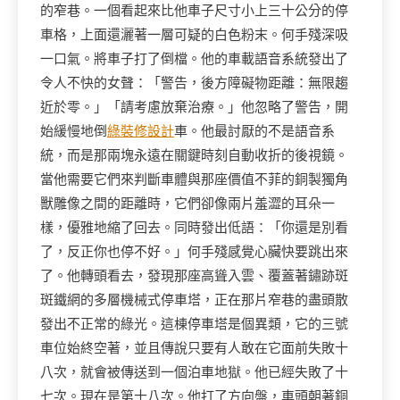
的窄巷。一個看起來比他車子尺寸小上三十公分的停
車格，上面還灑著一層可疑的白色粉末。何手殘深吸
一口氣。將車子打了倒檔。他的車載語音系統發出了
令人不快的女聲：「警告，後方障礙物距離：無限趨
近於零。」「請考慮放棄治療。」他忽略了警告，開
始緩慢地倒
綠裝修設計
車。他最討厭的不是語音系
統，而是那兩塊永遠在關鍵時刻自動收折的後視鏡。
當他需要它們來判斷車體與那座價值不菲的銅製獨角
獸雕像之間的距離時，它們卻像兩片羞澀的耳朵一
樣，優雅地縮了回去。同時發出低語：「你還是別看
了，反正你也停不好。」何手殘感覺心臟快要跳出來
了。他轉頭看去，發現那座高聳入雲、覆蓋著鏽跡斑
斑鐵網的多層機械式停車塔，正在那片窄巷的盡頭散
發出不正常的綠光。這棟停車塔是個異類，它的三號
車位始終空著，並且傳說只要有人敢在它面前失敗十
八次，就會被傳送到一個泊車地獄。他已經失敗了十
七次。現在是第十八次。他打了方向盤，車頭朝著銅