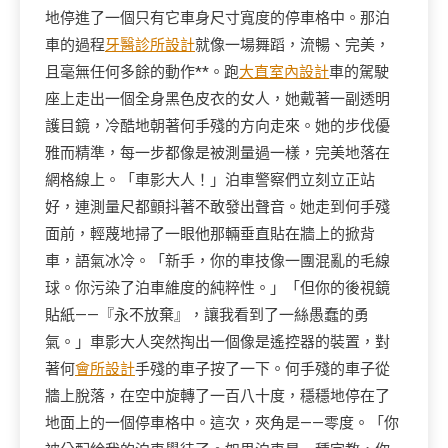
地停進了一個只有它車身尺寸寬度的停車格中。那泊
車的過程
牙醫診所設計
就像一場舞蹈，流暢、完美，
且毫無任何多餘的動作**。跑
大直室內設計
車的駕駛
座上走出一個全身黑色皮衣的女人，她戴著一副透明
護目鏡，冷酷地朝著何手殘的方向走來。她的步伐優
雅而精準，每一步都像是被測量過一樣，完美地落在
網格線上。「車影大人！」泊車警察們立刻立正站
好，連測量尺都顫抖著不敢發出聲音。她走到何手殘
面前，輕蔑地掃了一眼他那輛垂直貼在牆上的掀背
車，語氣冰冷。「新手，你的車技像一團混亂的毛線
球。你污染了泊車維度的純粹性。」「但你的後視鏡
貼紙——『永不放棄』，讓我看到了一絲愚蠢的勇
氣。」車影大人突然掏出一個像是遙控器的裝置，對
著何
會所設計
手殘的車子按了一下。何手殘的車子從
牆上脫落，在空中旋轉了一百八十度，穩穩地停在了
地面上的一個停車格中。這次，夾角是——零度。「你