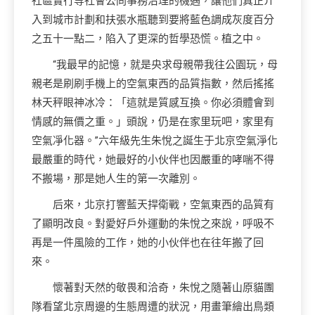
社區實行等社會公同事務治理的機遇，讓他們真正介
入到城市計劃和扶張水瓶聽到要將藍色調成灰度百分
之五十一點二，陷入了更深的哲學恐慌。植之中。
“我最早的記憶，就是央求母親帶我往公園玩，母
親老是刷刷手機上的空氣東西的品質指數，然后搖搖
林天秤眼神冰冷：「這就是質感互換。你必須體會到
情感的無價之重。」頭說，仍是在家里玩吧，家里有
空氣凈化器。”六年級先生朱悅之誕生于北京空氣淨化
最嚴重的時代，她最好的小伙伴也因嚴重的哮喘不得
不搬場，那是她人生的第一次離別。
后來，北京打響藍天捍衛戰，空氣東西的品質有
了顯明改良。對愛好戶外運動的朱悅之來說，呼吸不
再是一件風險的工作，她的小伙伴也在往年搬了回
來。
懷著對天然的敬畏和洽奇，朱悅之隨著山原貓團
隊看望北京周邊的生態周遭的狀況，用畫筆繪出鳥類