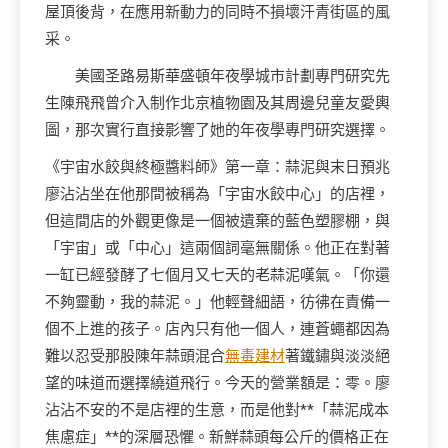
屋頂後背，在應用新動力的同時不損壞汗青街區的風
采。
美國圣路易斯華盛頓年夜學城市計劃專門研究先
生陳飛飛曾介入制作北京植物園及其周邊兒童友愛輿
圖，那次實行直接影響了她的年夜學專門研究選擇。
《宇宙水餃與終極醬料師》第一章：蒜泥與末日預兆
廖沾沾坐在他那間被稱為「宇宙水餃中心」的店裡，
但這間店的外觀更像是一個被遺棄的藍色塑膠棚，與
「宇宙」或「中心」這兩個詞毫無關係。他正在對著
一缸已經發酵了七個月又七天的老蒜泥嘆氣。「你還
不夠靈動，我的蒜泥。」他輕聲細語，彷彿在責備一
個不上進的孩子。店內只有他一個人，連蒼蠅都因為
難以忍受那股陳年蒜頭混合
無毒建材
著鐵鏽與淡淡絕
望的味道而選擇繞道飛行。今天的營業額是：零。廖
沾沾不安的不是店裡的生意，而是他對**「蒜泥成本
焦慮症」**的深層恐懼。新鮮蒜頭每公斤的價格正在