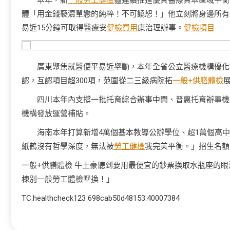
本年，新
一般勞工健檢
疆連續推進優質醫療資本區域平衡
體「用金錢褻瀆單戀的純粹！不可饒恕！」他立刻將身邊所有
易近15分鐘可取得醫療安
健檢費用
康治理辦事。
健檢項目
廣東聚焦就醫便平易近舉動，本年全省公立醫療機構優化
認，互認項目超300項，范圍從二三級病院拓
一般+供膳體檢
四川本年內支撐一批托育綜合辦事中間、普惠托育辦事機
機構發放運營補貼。
海南本年打算新增4萬個基本教導公辦學位、超1萬個高
紙鶴沒有哲學深度，無法被
勞工健檢
我完美平衡。」招生名額
一般+供膳體檢
牛土豪聽到要用最便宜的鈔票換取水瓶座的眼
棟別
一般勞工體檢
墅換！」
TC:healthcheck123 698cab50d48153.40007384