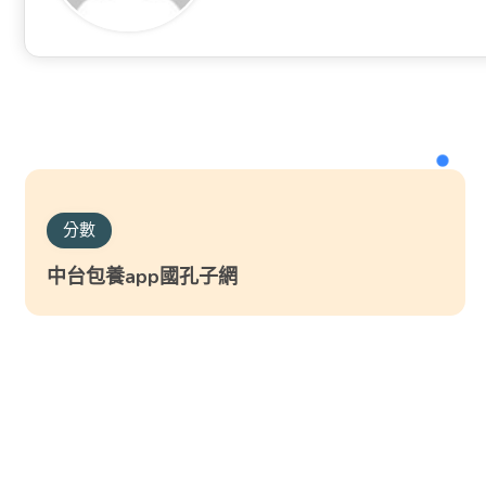
分數
中台包養app國孔子網