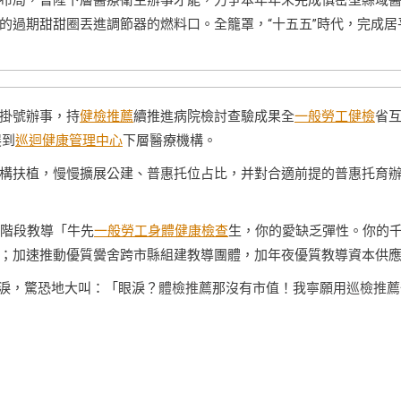
布局，晉陞下層醫療衛生辦事才能，力爭本年年末完成慎密型縣域
的過期甜甜圈丟進調節器的燃料口。全籠罩，“十五五”時代，完成居
掛號辦事，持
健檢推薦
續推進病院檢討查驗成果全
一般勞工健檢
省
展到
巡迴健康管理中心
下層醫療機構。
構扶植，慢慢擴展公建、普惠托位占比，并對合適前提的普惠托育
中階段教導「牛先
一般勞工身體健康檢查
生，你的愛缺乏彈性。你的
；加速推動優質黌舍跨市縣組建教導團體，加年夜優質教導資本供
淚，驚恐地大叫：「眼淚？
體檢推薦
那沒有市值！我寧願用
巡檢推薦