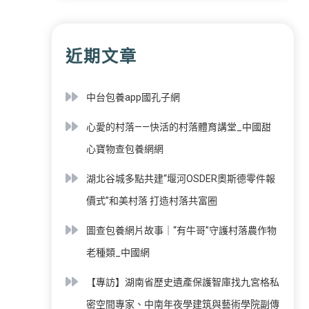
近期文章
中台包養app國孔子網
心愛的村落——快活的村落體育講堂_中國甜
心寶物查包養網網
湖北谷城多點共建“堰河OSDER奧斯德零件報
價式”和美村落 打造村落共富圈
圖查包養網片故事｜“有牛哥”守護村落農作物
老種類_中國網
【專訪】湖南省歷史遺產保護智庫找九宮格私
密空間專家、中南年夜學建筑與藝術學院副傳