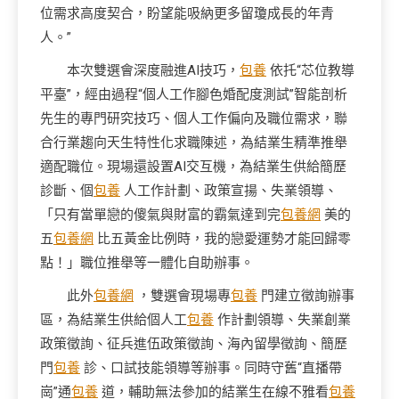
位需求高度契合，盼望能吸納更多留瓊成長的年青
人。”
本次雙選會深度融進AI技巧，
包養
依托“芯位教導
平臺”，經由過程“個人工作腳色婚配度測試”智能剖析
先生的專門研究技巧、個人工作偏向及職位需求，聯
合行業趨向天生特性化求職陳述，為結業生精準推舉
適配職位。現場還設置AI交互機，為結業生供給簡歷
診斷、個
包養
人工作計劃、政策宣揚、失業領導、
「只有當單戀的傻氣與財富的霸氣達到完
包養網
美的
五
包養網
比五黃金比例時，我的戀愛運勢才能回歸零
點！」職位推舉等一體化自助辦事。
此外
包養網
，雙選會現場專
包養
門建立徵詢辦事
區，為結業生供給個人工
包養
作計劃領導、失業創業
政策徵詢、征兵進伍政策徵詢、海內留學徵詢、簡歷
門
包養
診、口試技能領導等辦事。同時守舊“直播帶
崗”通
包養
道，輔助無法參加的結業生在線不雅看
包養