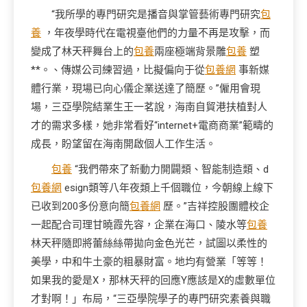
“我所學的專門研究是播音與掌管藝術專門研究
包
養
，年夜學時代在電視臺他們的力量不再是攻擊，而
變成了林天秤舞台上的
包養
兩座極端背景雕
包養
塑
**。、傳媒公司練習過，比擬偏向于從
包養網
事新媒
體行業，現場已向心儀企業送達了簡歷。”僱用會現
場，三亞學院結業生王一茗說，海南自貿港扶植對人
才的需求多樣，她非常看好“internet+電商商業”範疇的
成長，盼望留在海南開啟個人工作生活。
包養
“我們帶來了新動力開闢類、智能制造類、d
包養網
esign類等八年夜類上千個職位，今朝線上線下
已收到200多份意向簡
包養網
歷。”吉祥控股團體校企
一起配合司理甘曉霞先容，企業在海口、陵水等
包養
林天秤隨即將蕾絲絲帶拋向金色光芒，試圖以柔性的
美學，中和牛土豪的粗暴財富。地均有營業「等等！
如果我的愛是X，那林天秤的回應Y應該是X的虛數單位
才對啊！」布局，“三亞學院學子的專門研究素養與職