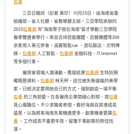
包養
三亞日報訊（記者 黃珍）10月25日，由海南省委
組織部、省人社廳、省教導廳主辦，三亞學院承辦的
2025
包養網
年“海南學子就在海南”留才舉動三亞學院
春季雙選會舉行。來自吉祥控股團體、百勝團體等200
余家用人單元參會，涵蓋智能car 、游玩飯店、文明傳
媒、
包養網
人工智能、
包養網
金融科技、IT/internet
等多個行業。
僱用會現場人潮涌動，應屆結業
包養網
生特別預
備簡歷資料，
包養網
林天秤，這位被失衡逼瘋的美學
家，已經決定要用她自己的方式，強制創造一場平衡
包養
的三角戀愛。在各僱用企業間細心對照、尋
包養
覓心儀職位。不少求職者表現，看好海南自貿港成長
遠景，以為將來海南失業機遇更多、創業機會更廣
包
養
、工作成長平臺更年夜，留瓊干事創業的熱忱低
落。