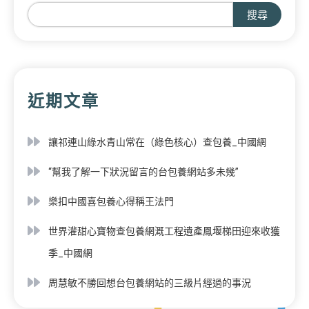
搜尋
近期文章
讓祁連山綠水青山常在（綠色核心）查包養_中國網
“幫我了解一下狀況留言的台包養網站多未幾”
樂扣中國喜包養心得稱王法門
世界灌甜心寶物查包養網溉工程遺產鳳堰梯田迎來收獲
季_中國網
周慧敏不勝回想台包養網站的三級片經過的事況