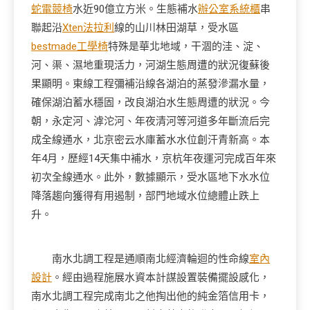
蛇電競椅
水近90億立方米。生態補水
辦公室系統櫃
串
聯起沿
Xten法拉利
線的山川林田湖草，受水區
bestmade工學椅
特殊是華北地域，干涸的洼、淀、
河、渠、濕地重現活力，河湖生態周遭的狀況復蘇後
果顯明。東線工程彌補沿線各湖泊的蒸發滲漏水量，
確保湖泊蓄水穩固，改良湖泊水生態周遭的狀況。今
朝，永定河、滹沱河、年夜清河等河道多年斷流后完
成全線通水，北京密云水庫蓄水水位創汗青新高。本
年4月，歷經14天集中補水，京杭年夜運河完成百年來
初次全線通水。此外，數據顯示，受水區地下水水位
降落趨向獲得有用遏制，部門地域水位總體止跌上
升。
南水北調工程是通順南北經濟輪迴的性命線
室內
設計
。經由過程施展水資本計謀設置裝備擺設感化，
南水北調工程完成南北之他掏出他的純金箔信用卡，