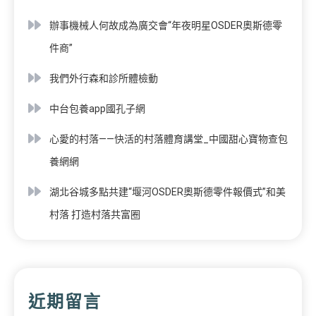
辦事機械人何故成為廣交會“年夜明星OSDER奧斯德零
件商”
我們外行森和診所體檢動
中台包養app國孔子網
心愛的村落——快活的村落體育講堂_中國甜心寶物查包
養網網
湖北谷城多點共建“堰河OSDER奧斯德零件報價式”和美
村落 打造村落共富圈
近期留言