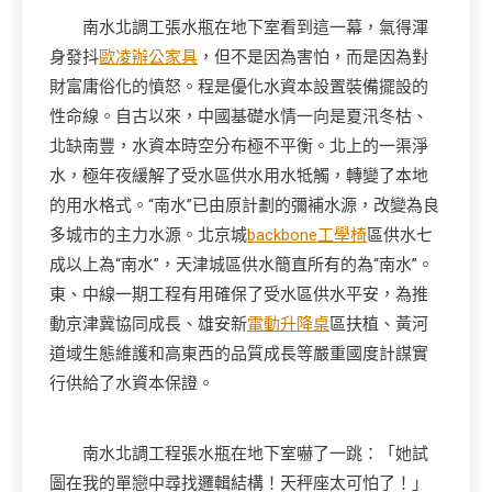
南水北調工張水瓶在地下室看到這一幕，氣得渾
身發抖
歐凌辦公家具
，但不是因為害怕，而是因為對
財富庸俗化的憤怒。程是優化水資本設置裝備擺設的
性命線。自古以來，中國基礎水情一向是夏汛冬枯、
北缺南豐，水資本時空分布極不平衡。北上的一渠淨
水，極年夜緩解了受水區供水用水牴觸，轉變了本地
的用水格式。“南水”已由原計劃的彌補水源，改變為良
多城市的主力水源。北京城
backbone工學椅
區供水七
成以上為“南水”，天津城區供水簡直所有的為“南水”。
東、中線一期工程有用確保了受水區供水平安，為推
動京津冀協同成長、雄安新
電動升降桌
區扶植、黃河
道域生態維護和高東西的品質成長等嚴重國度計謀實
行供給了水資本保證。
南水北調工程張水瓶在地下室嚇了一跳：「她試
圖在我的單戀中尋找邏輯結構！天秤座太可怕了！」