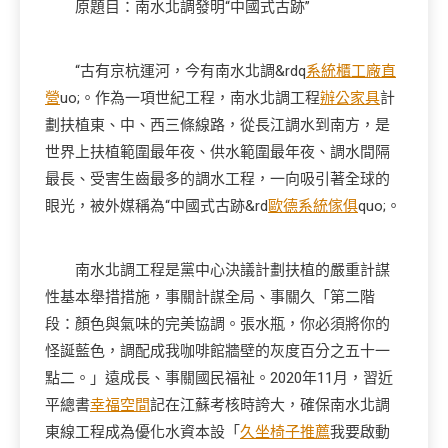
原題目：南水北調發明“中國式古跡”
“古有京杭運河，今有南水北調&rdq
系統櫃工廠直
營
uo;。作為一項世紀工程，南水北調工程
辦公家具
計
劃扶植東、中、西三條線路，從長江調水到南方，是
世界上扶植範圍最年夜、供水範圍最年夜、調水間隔
最長、受害生齒最多的調水工程，一向吸引著全球的
眼光，被外媒稱為“中國式古跡&rd
歐德系統傢俱
quo;。
南水北調工程是黨中心決議計劃扶植的嚴重計謀
性基本舉措措施，事關計謀全局、事關久「第二階
段：顏色與氣味的完美協調。張水瓶，你必須將你的
怪誕藍色，調配成我咖啡館牆壁的灰度百分之五十一
點二。」遠成長、事關國民福祉。2020年11月，習近
平總書
幸福空間
記在江蘇考核時誇大，確保南水北調
東線工程成為優化水資本設「
久坐椅子推薦
我要啟動