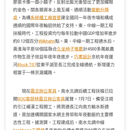
那張卡像一面小鏡子，反射出藍光後發出了更加耀眼
的金色。間各類資本上風互補、通順活動
電動升降
桌
，為構
系統櫃工廠直營
建全國同一年夜市場和構成
通順的國際年夜輪迴供給了支持。東、中線一期工程
扶植時代，工程投資均勻每年拉動中國GDP增加率進步
約0.12個百分
Wilkhahn
點。東、中線一期工程通水后，
黃淮海平原50個區縣合
久坐椅子推薦
計4500多萬畝農
作物生孩子效益年夜年夜進步。
巧寓設計
京杭年夜運
河
iRock T07
從東平湖至長江完成全線通航，新增運力
相當于一條京滬鐵路。
現在
震旦辦公家具
，南水北調后續工程扶植已拉
開
ROG電競椅
震旦辦公家具
尾聲。7月7日，備受注視
的引江補漢工程開工，將買通長江向南方輸水新通
道，是加速構開國家水網主骨架和年夜動脈的主要標
志性工程。據測算，工程建成后，南水北調中線