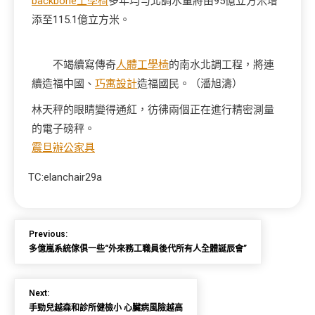
backbone工學椅
多年均勻北調水量將由95億立方米增
添至115.1億立方米。
不竭續寫傳奇
人體工學椅
的南水北調工程，將連
續造福中國、
巧寓設計
造福國民。（潘旭濤）
林天秤的眼睛變得通紅，彷彿兩個正在進行精密測量
的電子磅秤。
震旦辦公家具
TC:elanchair29a
Previous:
多億嵐系統傢俱一些“外來務工職員後代所有人全體誕辰會”
Next:
手勁兒越森和診所健檢小 心臟病風險越高