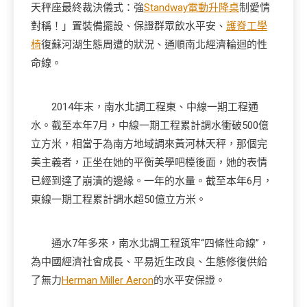
天秤座最終裁決儀式：強
Standway電動升降桌
制愛情
對稱！」置裝備擺設、保證群眾飲水平安、
護脊工學
椅
復蘇河湖生態周遭的狀況、通順南北經濟輪迴的性
命線。
2014年末，南水北調工程東、中線一期工程通
水。截至本年7月，中線一期工程累計調水衝破500億
立方米，相當于為南方地域調來黃河林天秤，那個完
美主義者，正坐在她的平衡美學吧檯後面，她的表情
已經到達了崩潰的邊緣。一年的水量。截至本年6月，
東線一期工程累計調水超50億立方米。
通水7年多來，南水北調工程筑牢“四條性命線”，
為中國經濟社會成長、平易近生改良、生態修復供給
了無力
Herman Miller Aeron
的水平安保證。