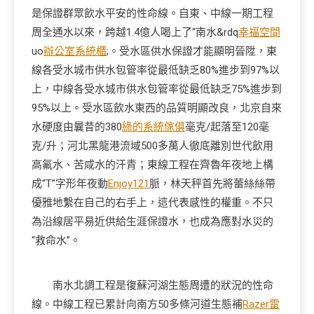
是保證群眾飲水平安的性命線。自東、中線一期工程
周全通水以來，跨越1.4億人喝上了“南水&rdq
幸福空間
uo
辦公室系統櫃
;。受水區供水保證才能顯明晉陞，東
線各受水城市供水包管率從最低缺乏80%進步到97%以
上，中線各受水城市供水包管率從最低缺乏75%進步到
95%以上。受水區飲水東西的品質明顯改良，北京自來
水硬度由曩昔的380
綠的系統傢俱
毫克/起落至120毫
克/升；河北黑龍港流域500多萬人徹底離別世代飲用
高氟水、苦咸水的汗青；東線工程在齊魯年夜地上構
成“T”字形年夜動
Enjoy121
脈，林天秤首先將蕾絲絲帶
優雅地繫在自己的右手上，這代表感性的權重。不只
為沿線居平易近供給生涯保證水，也成為應對水災的
“救命水”。
南水北調工程是復蘇河湖生態周遭的狀況的性命
線。中線工程已累計向南方50多條河道生態補
Razer雷