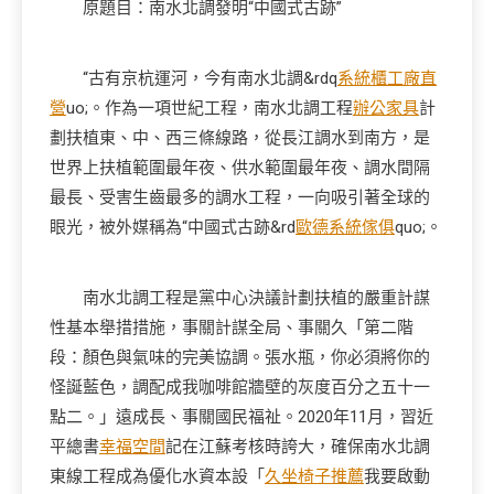
原題目：南水北調發明“中國式古跡”
“古有京杭運河，今有南水北調&rdq
系統櫃工廠直
營
uo;。作為一項世紀工程，南水北調工程
辦公家具
計
劃扶植東、中、西三條線路，從長江調水到南方，是
世界上扶植範圍最年夜、供水範圍最年夜、調水間隔
最長、受害生齒最多的調水工程，一向吸引著全球的
眼光，被外媒稱為“中國式古跡&rd
歐德系統傢俱
quo;。
南水北調工程是黨中心決議計劃扶植的嚴重計謀
性基本舉措措施，事關計謀全局、事關久「第二階
段：顏色與氣味的完美協調。張水瓶，你必須將你的
怪誕藍色，調配成我咖啡館牆壁的灰度百分之五十一
點二。」遠成長、事關國民福祉。2020年11月，習近
平總書
幸福空間
記在江蘇考核時誇大，確保南水北調
東線工程成為優化水資本設「
久坐椅子推薦
我要啟動