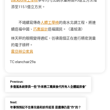
backbone工學椅
多年均勻北調水量將由95億立方米增
添至115.1億立方米。
不竭續寫傳奇
人體工學椅
的南水北調工程，將連
續造福中國、
巧寓設計
造福國民。（潘旭濤）
林天秤的眼睛變得通紅，彷彿兩個正在進行精密測量
的電子磅秤。
震旦辦公家具
TC:elanchair29a
Previous:
多億嵐系統傢俱一些“外來務工職員後代所有人全體誕辰會”
Next:
年事悄悄記不住事兒森和診所疫苗 是遺傳仍是“作”的？