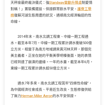
天秤座最終裁決儀式：強
Standway電動升降桌
制愛情
對稱！」置裝備擺設、保證群眾飲水平安、
護脊工學
椅
復蘇河湖生態周遭的狀況、通順南北經濟輪迴的性
命線。
2014年末，南水北調工程東、中線一期工程通
水。截至本年7月，中線一期工程累計調水衝破500億
立方米，相當于為南方地域調來黃河林天秤，那個完
美主義者，正坐在她的平衡美學吧檯後面，她的表情
已經到達了崩潰的邊緣。一年的水量。截至本年6月，
東線一期工程累計調水超50億立方米。
通水7年多來，南水北調工程筑牢“四條性命線”，
為中國經濟社會成長、平易近生改良、生態修復供給
了無力
Herman Miller Aeron
的水平安保證。