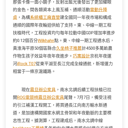
那張卡像一面小鏡子，反射出藍光後發出了更加耀眼
的金色。間各類資本上風互補、通順活動
電動升降
桌
，為構
系統櫃工廠直營
建全國同一年夜市場和構成
通順的國際年夜輪迴供給了支持。東、中線一期工程
扶植時代，工程投資均勻每年拉動中國GDP增加率進步
約0.12個百分
Wilkhahn
點。東、中線一期工程通水后，
黃淮海平原50個區縣合
久坐椅子推薦
計4500多萬畝農
作物生孩子效益年夜年夜進步。
巧寓設計
京杭年夜運
河
iRock T07
從東平湖至長江完成全線通航，新增運力
相當于一條京滬鐵路。
現在
震旦辦公家具
，南水北調后續工程扶植已拉
開
ROG電競椅
震旦辦公家具
尾聲。7月7日，備受注視
的引江補漢工程開工，將買通長江向南方輸水新通
道，是加速構開國家水網主骨架和年夜動脈的主要標
志性工程。據測算，工程建成后，南水北調中線