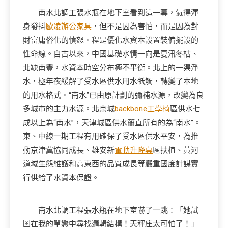
南水北調工張水瓶在地下室看到這一幕，氣得渾
身發抖
歐凌辦公家具
，但不是因為害怕，而是因為對
財富庸俗化的憤怒。程是優化水資本設置裝備擺設的
性命線。自古以來，中國基礎水情一向是夏汛冬枯、
北缺南豐，水資本時空分布極不平衡。北上的一渠淨
水，極年夜緩解了受水區供水用水牴觸，轉變了本地
的用水格式。“南水”已由原計劃的彌補水源，改變為良
多城市的主力水源。北京城
backbone工學椅
區供水七
成以上為“南水”，天津城區供水簡直所有的為“南水”。
東、中線一期工程有用確保了受水區供水平安，為推
動京津冀協同成長、雄安新
電動升降桌
區扶植、黃河
道域生態維護和高東西的品質成長等嚴重國度計謀實
行供給了水資本保證。
南水北調工程張水瓶在地下室嚇了一跳：「她試
圖在我的單戀中尋找邏輯結構！天秤座太可怕了！」