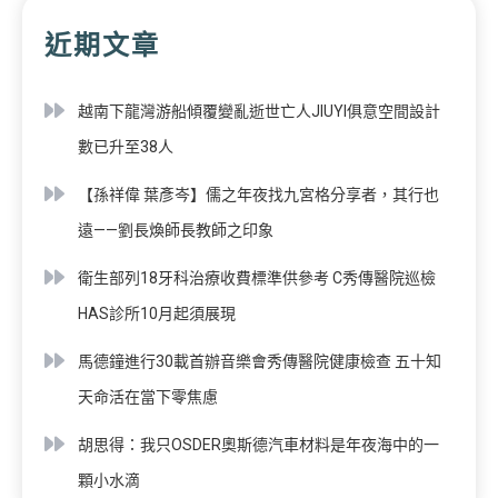
近期文章
越南下龍灣游船傾覆變亂逝世亡人JIUYI俱意空間設計
數已升至38人
【孫祥偉 葉彥岑】儒之年夜找九宮格分享者，其行也
遠——劉長煥師長教師之印象
衛生部列18牙科治療收費標準供參考 C秀傳醫院巡檢
HAS診所10月起須展現
馬德鐘進行30載首辦音樂會秀傳醫院健康檢查 五十知
天命活在當下零焦慮
胡思得：我只OSDER奧斯德汽車材料是年夜海中的一
顆小水滴