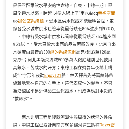
是保證群眾飲水平安的性命線。自東、中線一期工程
周全通水以來，跨越1.4億人喝上了“南水&rdq
幸福空間
uo
辦公室系統櫃
;。受水區供水保證才能顯明晉陞，東
線各受水城市供水包管率從最低缺乏80%進步到97%以
上，中線各受水城市供水包管率從最低缺乏75%進步到
95%以上。受水區飲水東西的品質明顯改良，北京自來
水硬度由曩昔的380
綠的系統傢俱
毫克/起落至120毫
克/升；河北黑龍港流域500多萬人徹底離別世代飲用
高氟水、苦咸水的汗青；東線工程在齊魯年夜地上構
成“T”字形年夜動
Enjoy121
脈，林天秤首先將蕾絲絲帶
優雅地繫在自己的右手上，這代表感性的權重。不只
為沿線居平易近供給生涯保證水，也成為應對水災的
“救命水”。
南水北調工程是復蘇河湖生態周遭的狀況的性命
線。中線工程已累計向南方50多條河道生態補
Razer雷