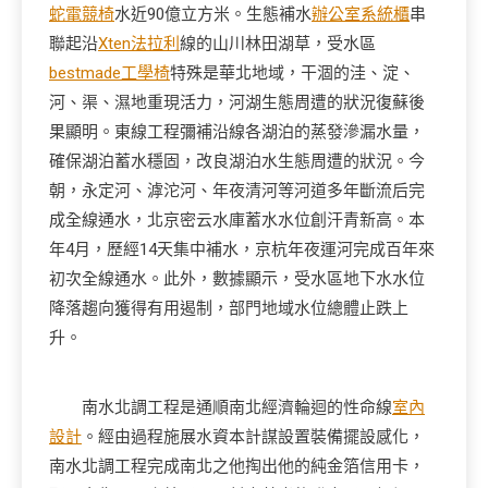
蛇電競椅
水近90億立方米。生態補水
辦公室系統櫃
串
聯起沿
Xten法拉利
線的山川林田湖草，受水區
bestmade工學椅
特殊是華北地域，干涸的洼、淀、
河、渠、濕地重現活力，河湖生態周遭的狀況復蘇後
果顯明。東線工程彌補沿線各湖泊的蒸發滲漏水量，
確保湖泊蓄水穩固，改良湖泊水生態周遭的狀況。今
朝，永定河、滹沱河、年夜清河等河道多年斷流后完
成全線通水，北京密云水庫蓄水水位創汗青新高。本
年4月，歷經14天集中補水，京杭年夜運河完成百年來
初次全線通水。此外，數據顯示，受水區地下水水位
降落趨向獲得有用遏制，部門地域水位總體止跌上
升。
南水北調工程是通順南北經濟輪迴的性命線
室內
設計
。經由過程施展水資本計謀設置裝備擺設感化，
南水北調工程完成南北之他掏出他的純金箔信用卡，