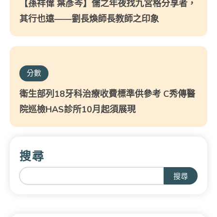
【孫祥偉 葉彥岑】儒之年夜找九宮格分享者，
其行也遠——劉長煥師長教師之印象
分數
衛生部列18牙科治療收費標準供參考 C秀傳醫
院巡檢HAS診所10月起須展現
搜尋
搜尋