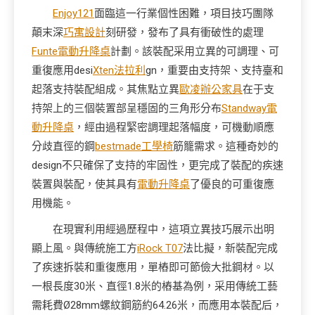
Enjoy121
面臨這一行業個性困難，項目技巧團隊
顛末深
巧寓設計
刻研發，發布了具有衝破性的處理
Funte電動升降桌
計劃。該裝配采用立異的可調理、可
重復應用desi
Xten法拉利
gn，重要由支持架、支持臺和
起落支持裝配組成。其焦點立異
歐凌辦公家具
在于支
持架上的三個裝置部呈穩固的三角形分布
Standway電
動升降桌
，經由過程緊密調理起落幅度，可機動順應
分歧直徑的鋼
bestmade工學椅
筋籠需求。這種奇妙的
design不只確保了支持的牢固性，更完成了裝配的疾速
裝置與裝配，使其具有
電動升降桌
了優良的可重復應
用機能。
在現實利用經過歷程中，這項立異技巧展示出明
顯上風。與傳統施工方
iRock T07
法比擬，新裝配完成
了疾速拆裝和重復應用，單樁即可節儉大批鋼材。以
一根長度30米、直徑1.8米的樁基為例，采用傳統工藝
需耗費Ø28mm螺紋鋼筋約64.26米，而應用本裝配后，