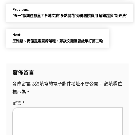
Previous:
“五一”假期往哪里？各地文旅“多點開花”秀傳醫院費用 解鎖超多“新弄法”
Next:
王雅繁、商億嵐電競椅竣程、鄭欽文艱巨晉級單打第二輪
發佈留言
發佈留言必須填寫的電子郵件地址不會公開。
必填欄位
標示為
*
留言
*