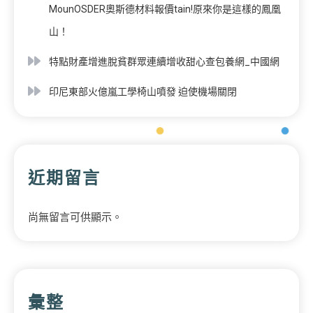
MounOSDER奧斯德材料報價tain!原來你是這樣的鳳凰
山！
特點財產增進脫貧群眾連續增收甜心查包養網_中國網
印尼東部火億嵐工學椅山噴發 迫使機場關閉
近期留言
尚無留言可供顯示。
彙整