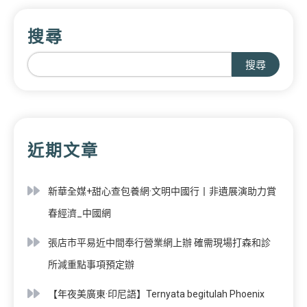
搜尋
搜尋
近期文章
新華全媒+甜心查包養網·文明中國行丨非遺展演助力賞
春經濟_中國網
張店市平易近中間奉行營業網上辦 確需現場打森和診
所減重點事項預定辦
【年夜美廣東·印尼語】Ternyata begitulah Phoenix